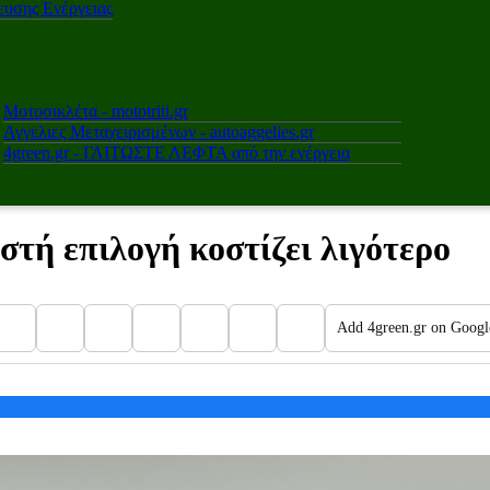
υσης Ενέργειας
Μοτοσικλέτα - mototriti.gr
Αγγελιες Μεταχειρισμένων - autoaggelies.gr
4green.gr - ΓΛΙΤΩΣΤΕ ΛΕΦΤΑ από την ενέργεια
στή επιλογή κοστίζει λιγότερο
Add 4green.gr on Googl