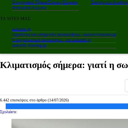
Ενεργειακά Τζάκια/Σόμπες/Σώματα
Συστήματα Αποθήκε
Φυτεμένα Δώματα
ΤΑ SITES ΜΑΣ
autotriti.gr
Προϊόντα και υπηρεσίες αυτοκινήτου - autoaccessories.gr
Επαγγελματικά αυτοκίνητα - pro.autotriti.gr
autotriti-Touring.gr
Κλιματισμός σήμερα: γιατί η σω
6.442 επισκέψεις στο άρθρο (14/07/2026)
Σχολιάστε