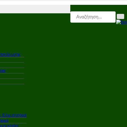
asing.triti |
Mega & Elk Test |
After Sales |
Επαγγελματικά |
Ελαστικά
ατανάλωσης
ατα
Κλιματιστικά
άρκα
γκαταστάτη