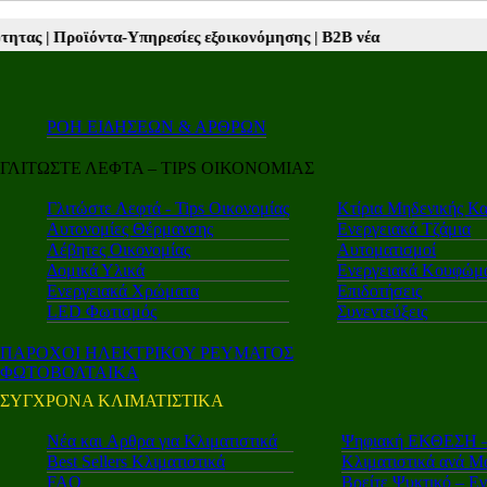
εξοικονόμησης |
Β2Β νέα |
Autotriti.gr |
Mototriti.gr |
Electro.triti |
Le
ΡΟΗ ΕΙΔΗΣΕΩΝ & ΑΡΘΡΩΝ
ΓΛΙΤΩΣΤΕ ΛΕΦΤΑ – TIPS ΟΙΚΟΝΟΜΙΑΣ
Γλιτώστε Λεφτά - Tips Οικονομίας
Κτίρια Μηδενικής Κ
Αυτονομίες Θέρμανσης
Ενεργειακά Τζάμια
Λέβητες Οικονομίας
Αυτοματισμοί
Δομικά Υλικά
Ενεργειακά Κουφώμ
Ενεργειακά Χρώματα
Επιδοτήσεις
LED Φωτισμός
Συνεντεύξεις
ΠΑΡΟΧΟΙ ΗΛΕΚΤΡΙΚΟΥ ΡΕΥΜΑΤΟΣ
ΦΩΤΟΒΟΛΤΑΙΚΑ
ΣΥΓΧΡΟΝΑ ΚΛΙΜΑΤΙΣΤΙΚΑ
Νέα και Aρθρα για Κλιματιστικά
Ψηφιακή ΕΚΘΕΣΗ – 
Best Sellers Κλιματιστικά
Κλιματιστικά ανά Μ
FAQ
Βρείτε Ψυκτικό – Ε