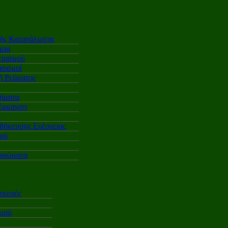
κής Κατανάλωσης
μια
ερισμού
τισμοί
 Ρεύματος
ήματα
έρμανση
θήκευσης Ενέργειας
ού
υφώματα
σκευές
σμού