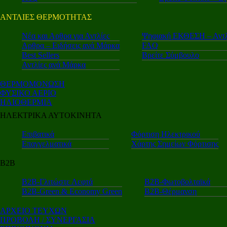
ΑΝΤΛΙΕΣ ΘΕΡΜΟΤΗΤΑΣ
Nέα και Αρθρα για Αντλίες
Ψηφιακή ΕΚΘΕΣΗ – Αντλ
Αρθρα – Ειδήσεις ανά Μάρκα
FAQ
Best Sellers
Βρείτε Σύμβουλο
Αντλίες ανά Μάρκα
ΘΕΡΜΟΜΟΝΩΣΗ
ΦΥΣΙΚΟ ΑΕΡΙΟ
ΗΛΙΟΘΕΡΜΙΑ
ΗΛΕΚΤΡΙΚΑ ΑΥΤΟΚΙΝΗΤΑ
Επιβατικά
Φόρτιση Ηλεκτρικού
Επαγγελματικά
Χάρτης Σημείων Φόρτισης
Β2Β
Β2Β-Γλιτώστε Λεφτά
Β2Β-Φωτοβολταϊκά
Β2Β-Green & Economy Green
Β2Β-Θέρμανση
ΑΡΧΕΙΟ ΤΕΥΧΩΝ
ΠΡΟΒΟΛΗ / ΣΥΝΕΡΓΑΣΙΑ