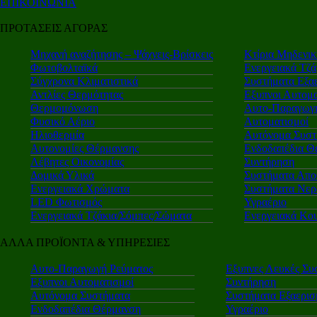
ΕΠΙΚΟΙΝΩΝΙΑ
ΠΡΟΤΑΣΕΙΣ ΑΓΟΡΑΣ
Μηχανή αναζήτησης – Ψάχνεις-Βρίσκεις
Κτίρια Μηδενι
Φωτοβολταϊκά
Ενεργειακά Τζά
Σύγχρονα Κλιματιστικά
Συστήματα Εξα
Αντλίες Θερμότητας
Εξυπνοι Αυτομα
Θερμομόνωση
Αυτο-Παραγωγή
Φυσικό Αέριο
Αυτοματισμοί
Ηλιοθερμία
Αυτόνομα Συστ
Αυτονομίες Θέρμανσης
Ενδοδαπέδια Θ
Λέβητες Οικονομίας
Συντήρηση
Δομικά Υλικά
Συστήματα Απο
Ενεργειακά Χρώματα
Συστήματα Νερ
LED Φωτισμός
Υγραέριο
Ενεργειακά Τζάκια/Σόμπες/Σώματα
Ενεργειακά Κο
ΑΛΛΑ ΠΡΟΪΟΝΤΑ & ΥΠΗΡΕΣΙΕΣ
Αυτο-Παραγωγή Ρεύματος
Εξυπνες Λευκές Συ
Εξυπνοι Αυτοματισμοί
Συντήρηση
Αυτόνομα Συστήματα
Συστήματα Εξαερι
Ενδοδαπέδια Θέρμανση
Υγραέριο