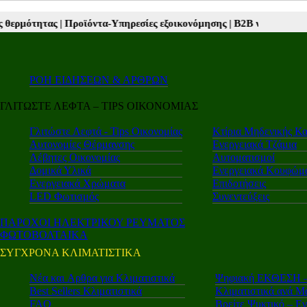
Υπηρεσίες εξοικονόμησης |
Β2Β νέα |
Autotriti.gr |
Mototriti.gr |
Elec
ΡΟΗ ΕΙΔΗΣΕΩΝ & ΑΡΘΡΩΝ
ΓΛΙΤΩΣΤΕ ΛΕΦΤΑ – TIPS ΟΙΚΟΝΟΜΙΑΣ
Γλιτώστε Λεφτά - Tips Οικονομίας
Κτίρια Μηδενικής Κ
Αυτονομίες Θέρμανσης
Ενεργειακά Τζάμια
Λέβητες Οικονομίας
Αυτοματισμοί
Δομικά Υλικά
Ενεργειακά Κουφώμ
Ενεργειακά Χρώματα
Επιδοτήσεις
LED Φωτισμός
Συνεντεύξεις
ΠΑΡΟΧΟΙ ΗΛΕΚΤΡΙΚΟΥ ΡΕΥΜΑΤΟΣ
ΦΩΤΟΒΟΛΤΑΙΚΑ
ΣΥΓΧΡΟΝΑ ΚΛΙΜΑΤΙΣΤΙΚΑ
Νέα και Aρθρα για Κλιματιστικά
Ψηφιακή ΕΚΘΕΣΗ – 
Best Sellers Κλιματιστικά
Κλιματιστικά ανά Μ
FAQ
Βρείτε Ψυκτικό – Ε