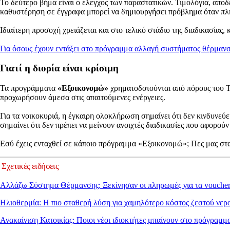
Το δεύτερο βήμα είναι ο έλεγχος των παραστατικών. Τιμολόγια, αποδ
καθυστέρηση σε έγγραφα μπορεί να δημιουργήσει πρόβλημα όταν πλη
Ιδιαίτερη προσοχή χρειάζεται και στο τελικό στάδιο της διαδικασία
Για όσους έχουν εντάξει στο πρόγραμμα αλλαγή συστήματος θέρμανσ
Γιατί η διορία είναι κρίσιμη
Τα προγράμματα
«Εξοικονομώ»
χρηματοδοτούνται από πόρους του Τ
προχωρήσουν άμεσα στις απαιτούμενες ενέργειες.
Για τα νοικοκυριά, η έγκαιρη ολοκλήρωση σημαίνει ότι δεν κινδυνεύε
σημαίνει ότι δεν πρέπει να μείνουν ανοιχτές διαδικασίες που αφορο
Εσύ έχεις ενταχθεί σε κάποιο πρόγραμμα «Εξοικονομώ»; Πες μας στα 
Σχετικές ειδήσεις
Αλλάζω Σύστημα Θέρμανσης: Ξεκίνησαν οι πληρωμές για τα voucher
Ηλιοθερμία: Η πιο σταθερή λύση για χαμηλότερο κόστος ζεστού νερ
Ανακαίνιση Κατοικίας: Ποιοι νέοι ιδιοκτήτες μπαίνουν στο πρόγραμμ