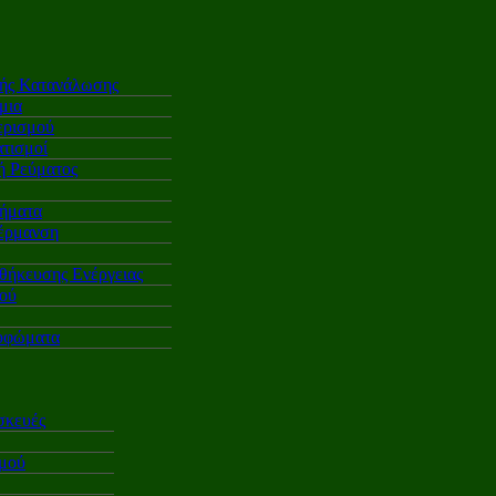
κής Κατανάλωσης
μια
ερισμού
τισμοί
 Ρεύματος
ήματα
έρμανση
θήκευσης Ενέργειας
ού
υφώματα
σκευές
σμού