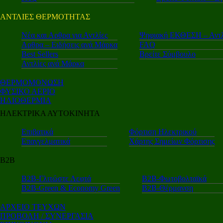
ΑΝΤΛΙΕΣ ΘΕΡΜΟΤΗΤΑΣ
Nέα και Αρθρα για Αντλίες
Ψηφιακή ΕΚΘΕΣΗ – Αντλ
Αρθρα – Ειδήσεις ανά Μάρκα
FAQ
Best Sellers
Βρείτε Σύμβουλο
Αντλίες ανά Μάρκα
ΘΕΡΜΟΜΟΝΩΣΗ
ΦΥΣΙΚΟ ΑΕΡΙΟ
ΗΛΙΟΘΕΡΜΙΑ
ΗΛΕΚΤΡΙΚΑ ΑΥΤΟΚΙΝΗΤΑ
Επιβατικά
Φόρτιση Ηλεκτρικού
Επαγγελματικά
Χάρτης Σημείων Φόρτισης
Β2Β
Β2Β-Γλιτώστε Λεφτά
Β2Β-Φωτοβολταϊκά
Β2Β-Green & Economy Green
Β2Β-Θέρμανση
ΑΡΧΕΙΟ ΤΕΥΧΩΝ
ΠΡΟΒΟΛΗ / ΣΥΝΕΡΓΑΣΙΑ