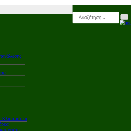
tro.triti |
Leasing.triti |
Mega & Elk Test |
After Sales |
Επαγγελματικ
ατανάλωσης
ατα
Κλιματιστικά
άρκα
γκαταστάτη