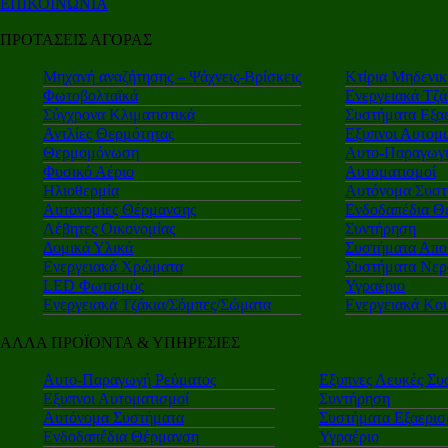
ΕΠΙΚΟΙΝΩΝΙΑ
ΠΡΟΤΑΣΕΙΣ ΑΓΟΡΑΣ
Μηχανή αναζήτησης – Ψάχνεις-Βρίσκεις
Κτίρια Μηδενι
Φωτοβολταϊκά
Ενεργειακά Τζά
Σύγχρονα Κλιματιστικά
Συστήματα Εξα
Αντλίες Θερμότητας
Εξυπνοι Αυτομα
Θερμομόνωση
Αυτο-Παραγωγή
Φυσικό Αέριο
Αυτοματισμοί
Ηλιοθερμία
Αυτόνομα Συστ
Αυτονομίες Θέρμανσης
Ενδοδαπέδια Θ
Λέβητες Οικονομίας
Συντήρηση
Δομικά Υλικά
Συστήματα Απο
Ενεργειακά Χρώματα
Συστήματα Νερ
LED Φωτισμός
Υγραέριο
Ενεργειακά Τζάκια/Σόμπες/Σώματα
Ενεργειακά Κο
ΑΛΛΑ ΠΡΟΪΟΝΤΑ & ΥΠΗΡΕΣΙΕΣ
Αυτο-Παραγωγή Ρεύματος
Εξυπνες Λευκές Συ
Εξυπνοι Αυτοματισμοί
Συντήρηση
Αυτόνομα Συστήματα
Συστήματα Εξαερι
Ενδοδαπέδια Θέρμανση
Υγραέριο