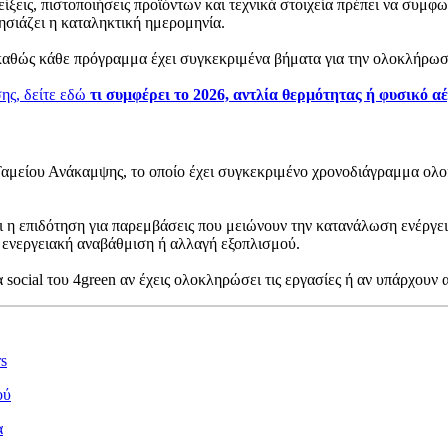
είξεις, πιστοποιήσεις προϊόντων και τεχνικά στοιχεία πρέπει να συμ
σιάζει η καταληκτική ημερομηνία.
ς, καθώς κάθε πρόγραμμα έχει συγκεκριμένα βήματα για την ολοκλήρωσ
ης, δείτε εδώ
τι συμφέρει το 2026, αντλία θερμότητας ή φυσικό α
αμείου Ανάκαμψης, το οποίο έχει συγκεκριμένο χρονοδιάγραμμα ολ
ι η επιδότηση για παρεμβάσεις που μειώνουν την κατανάλωση ενέργειας
ύν ενεργειακή αναβάθμιση ή αλλαγή εξοπλισμού.
social του 4green αν έχεις ολοκληρώσει τις εργασίες ή αν υπάρχουν
s
ού
α