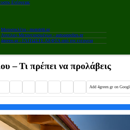
υσης Ενέργειας
Μοτοσικλέτα - mototriti.gr
Αγγελιες Μεταχειρισμένων - autoaggelies.gr
4green.gr - ΓΛΙΤΩΣΤΕ ΛΕΦΤΑ από την ενέργεια
ου – Τι πρέπει να προλάβεις
Add 4green.gr on Googl