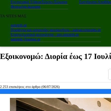
Ενεργειακά Τζάκια/Σόμπες/Σώματα
Συστήματα Αποθήκε
Φυτεμένα Δώματα
ΤΑ SITES ΜΑΣ
autotriti.gr
Προϊόντα και υπηρεσίες αυτοκινήτου - autoaccessories.gr
Επαγγελματικά αυτοκίνητα - pro.autotriti.gr
autotriti-Touring.gr
Εξοικονομώ: Διορία έως 17 Ιουλί
2.253 επισκέψεις στο άρθρο (06/07/2026)