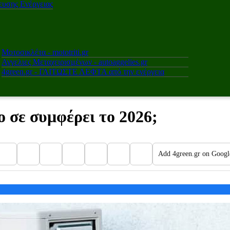
υσης Ενέργειας
Μοτοσικλέτα - mototriti.gr
Αγγελιες Μεταχειρισμένων - autoaggelies.gr
4green.gr - ΓΛΙΤΩΣΤΕ ΛΕΦΤΑ από την ενέργεια
ο σε συμφέρει το 2026;
Add 4green.gr on Googl