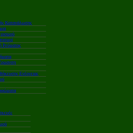
κής Κατανάλωσης
μια
ερισμού
τισμοί
 Ρεύματος
ήματα
έρμανση
θήκευσης Ενέργειας
ού
υφώματα
σκευές
σμού