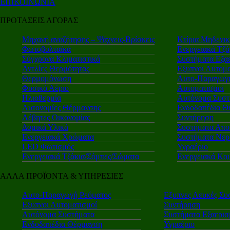
ΕΠΙΚΟΙΝΩΝΙΑ
ΠΡΟΤΑΣΕΙΣ ΑΓΟΡΑΣ
Μηχανή αναζήτησης – Ψάχνεις-Βρίσκεις
Κτίρια Μηδενι
Φωτοβολταϊκά
Ενεργειακά Τζά
Σύγχρονα Κλιματιστικά
Συστήματα Εξα
Αντλίες Θερμότητας
Εξυπνοι Αυτομα
Θερμομόνωση
Αυτο-Παραγωγή
Φυσικό Αέριο
Αυτοματισμοί
Ηλιοθερμία
Αυτόνομα Συστ
Αυτονομίες Θέρμανσης
Ενδοδαπέδια Θ
Λέβητες Οικονομίας
Συντήρηση
Δομικά Υλικά
Συστήματα Απο
Ενεργειακά Χρώματα
Συστήματα Νερ
LED Φωτισμός
Υγραέριο
Ενεργειακά Τζάκια/Σόμπες/Σώματα
Ενεργειακά Κο
ΑΛΛΑ ΠΡΟΪΟΝΤΑ & ΥΠΗΡΕΣΙΕΣ
Αυτο-Παραγωγή Ρεύματος
Εξυπνες Λευκές Συ
Εξυπνοι Αυτοματισμοί
Συντήρηση
Αυτόνομα Συστήματα
Συστήματα Εξαερι
Ενδοδαπέδια Θέρμανση
Υγραέριο