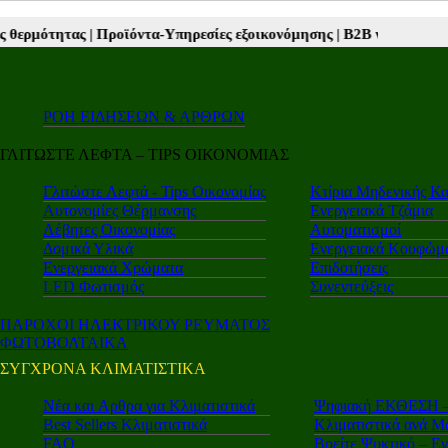
ϊόντα-Υπηρεσίες εξοικονόμησης |
Β2Β νέα |
Autotriti.gr |
Mototriti.g
ΡΟΗ ΕΙΔΗΣΕΩΝ & ΑΡΘΡΩΝ
ΓΛΙΤΩΣΤΕ ΛΕΦΤΑ – TIPS ΟΙΚΟΝΟΜΙΑΣ
Γλιτώστε Λεφτά - Tips Οικονομίας
Κτίρια Μηδενικής Κ
Αυτονομίες Θέρμανσης
Ενεργειακά Τζάμια
Λέβητες Οικονομίας
Αυτοματισμοί
Δομικά Υλικά
Ενεργειακά Κουφώμ
Ενεργειακά Χρώματα
Επιδοτήσεις
LED Φωτισμός
Συνεντεύξεις
ΠΑΡΟΧΟΙ ΗΛΕΚΤΡΙΚΟΥ ΡΕΥΜΑΤΟΣ
ΦΩΤΟΒΟΛΤΑΙΚΑ
ΣΥΓΧΡΟΝΑ ΚΛΙΜΑΤΙΣΤΙΚΑ
Νέα και Aρθρα για Κλιματιστικά
Ψηφιακή ΕΚΘΕΣΗ – 
Best Sellers Κλιματιστικά
Κλιματιστικά ανά Μ
FAQ
Βρείτε Ψυκτικό – Ε