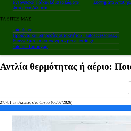
Ενεργειακά Τζάκια/Σόμπες/Σώματα
Συστήματα Αποθήκε
Φυτεμένα Δώματα
ΤΑ SITES ΜΑΣ
autotriti.gr
Προϊόντα και υπηρεσίες αυτοκινήτου - autoaccessories.gr
Επαγγελματικά αυτοκίνητα - pro.autotriti.gr
autotriti-Touring.gr
Αντλία θερμότητας ή αέριο: Ποι
27.781 επισκέψεις στο άρθρο (06/07/2026)