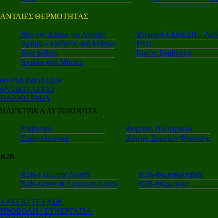
ΑΝΤΛΙΕΣ ΘΕΡΜΟΤΗΤΑΣ
Nέα και Αρθρα για Αντλίες
Ψηφιακή ΕΚΘΕΣΗ – Αντλ
Αρθρα – Ειδήσεις ανά Μάρκα
FAQ
Best Sellers
Βρείτε Σύμβουλο
Αντλίες ανά Μάρκα
ΘΕΡΜΟΜΟΝΩΣΗ
ΦΥΣΙΚΟ ΑΕΡΙΟ
ΗΛΙΟΘΕΡΜΙΑ
ΗΛΕΚΤΡΙΚΑ ΑΥΤΟΚΙΝΗΤΑ
Επιβατικά
Φόρτιση Ηλεκτρικού
Επαγγελματικά
Χάρτης Σημείων Φόρτισης
Β2Β
Β2Β-Γλιτώστε Λεφτά
Β2Β-Φωτοβολταϊκά
Β2Β-Green & Economy Green
Β2Β-Θέρμανση
ΑΡΧΕΙΟ ΤΕΥΧΩΝ
ΠΡΟΒΟΛΗ / ΣΥΝΕΡΓΑΣΙΑ