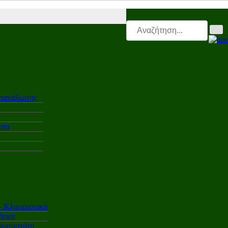
r |
Electro.triti |
Leasing.triti |
Mega & Elk Test |
After Sales |
Επαγγελ
ατανάλωσης
ατα
Κλιματιστικά
άρκα
γκαταστάτη