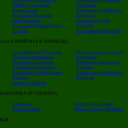
Λέβητες Οικονομίας
Συντήρηση
Δομικά Υλικά
Συστήματα Αποθήκευσης
Ενεργειακά Χρώματα
Ενέργειας
LED Φωτισμός
Συστήματα Νερού
Ενεργειακά Τζάκια/Σόμπες/
Υγραέριο
Σώματα
Ενεργειακά Κουφώματα
ΑΛΛΑ ΠΡΟΪΟΝΤΑ & ΥΠΗΡΕΣΙΕΣ
Αυτο-Παραγωγή Ρεύματος
Εξυπνες Λευκές Συσκευές
Εξυπνοι Αυτοματισμοί
Συντήρηση
Αυτόνομα Συστήματα
Συστήματα Εξαερισμού
Ενδοδαπέδια Θέρμανση
Υγραέριο
Ενεργειακά Τζάκια/Σόμπες/
Συστήματα Αποθήκευσης
Σώματα
Ενέργειας
Φυτεμένα Δώματα
ΗΛΕΚΤΡΙΚΑ ΑΥΤΟΚΙΝΗΤΑ
Επιβατικά
Φόρτιση Ηλεκτρικού
Επαγγελματικά
Χάρτης Σημείων Φόρτισης
Β2Β