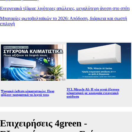
Ενεργειακά τζάμια: λιγότερες απώλειες, μεγαλύτερη άνεση στο σπίτι
Μπαταρίες φωτοβολταϊκών το 2026: Απόδοση, διάρκεια και σωστή
επιλογή
TCL Miracle AI: Η νέα γενιά έξυπνου
Ψηφιακή έκθεση κλιματιστικών: Ποια
κλιματισμού με κορυφαία ενεργειακή
αξίζουν πραγματικά τα λεφτά τους
απόδοση