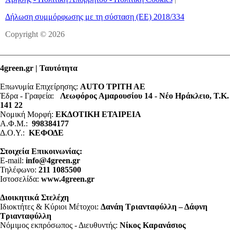
Δήλωση συμμόρφωσης με τη σύσταση (ΕΕ) 2018/334
Copyright © 2026
4green.gr | Ταυτότητα
Επωνυμία Επιχείρησης:
AUTO ΤΡΙΤΗ ΑΕ
Έδρα - Γραφεία:
Λεωφόρος Αμαρουσίου 14 - Νέο Ηράκλειο, Τ.Κ.
141 22
Νομική Μορφή:
ΕΚΔΟΤΙΚΗ ΕΤΑΙΡΕΙΑ
Α.Φ.Μ.:
998384177
Δ.Ο.Υ.:
ΚΕΦΟΔΕ
Στοιχεία Επικοινωνίας:
E-mail:
info@4green.gr
Τηλέφωνο:
211 1085500
Ιστοσελίδα:
www.4green.gr
Διοικητικά Στελέχη
Ιδιοκτήτες & Κύριοι Μέτοχοι:
Δανάη Τριανταφύλλη – Δάφνη
Τριανταφύλλη
Νόμιμος εκπρόσωπος - Διευθυντής:
Νίκος Καρανάσιος