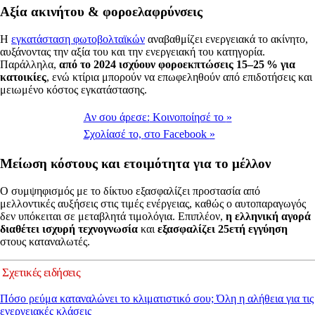
Αξία ακινήτου & φοροελαφρύνσεις
Η
εγκατάσταση φωτοβολταϊκών
αναβαθμίζει ενεργειακά το ακίνητο,
αυξάνοντας την αξία του και την ενεργειακή του κατηγορία.
Παράλληλα,
από το 2024 ισχύουν φοροεκπτώσεις 15–25 % για
κατοικίες
, ενώ κτίρια μπορούν να επωφεληθούν από επιδοτήσεις και
μειωμένο κόστος εγκατάστασης.
Αν σου άρεσε:
Κοινοποίησέ το
»
Σχολίασέ το,
στο Facebook
»
Μείωση κόστους και ετοιμότητα για το μέλλον
Ο συμψηφισμός με το δίκτυο εξασφαλίζει προστασία από
μελλοντικές αυξήσεις στις τιμές ενέργειας, καθώς ο αυτοπαραγωγός
δεν υπόκειται σε μεταβλητά τιμολόγια. Επιπλέον,
η ελληνική αγορά
διαθέτει ισχυρή τεχνογνωσία
και
εξασφαλίζει 25ετή εγγύηση
στους καταναλωτές.
Σχετικές ειδήσεις
Πόσο ρεύμα καταναλώνει το κλιματιστικό σου; Όλη η αλήθεια για τις
ενεργειακές κλάσεις