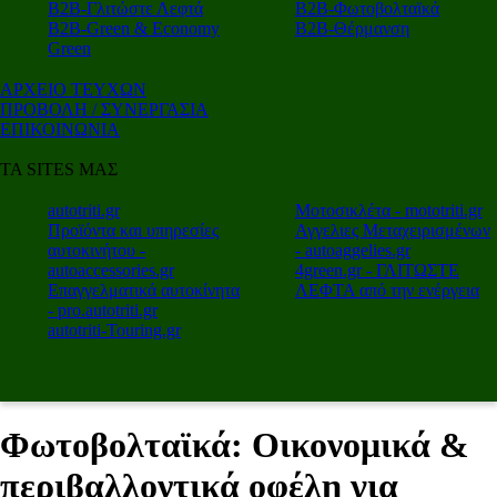
Β2Β-Γλιτώστε Λεφτά
Β2Β-Φωτοβολταϊκά
Β2Β-Green & Economy
Β2Β-Θέρμανση
Green
ΑΡΧΕΙΟ ΤΕΥΧΩΝ
ΠΡΟΒΟΛΗ / ΣΥΝΕΡΓΑΣΙΑ
ΕΠΙΚΟΙΝΩΝΙΑ
ΤΑ SITES ΜΑΣ
autotriti.gr
Μοτοσικλέτα - mototriti.gr
Προϊόντα και υπηρεσίες
Αγγελιες Μεταχειρισμένων
αυτοκινήτου -
- autoaggelies.gr
autoaccessories.gr
4green.gr - ΓΛΙΤΩΣΤΕ
Επαγγελματικά αυτοκίνητα
ΛΕΦΤΑ από την ενέργεια
- pro.autotriti.gr
autotriti-Touring.gr
Φωτοβολταϊκά: Οικονομικά &
περιβαλλοντικά οφέλη για