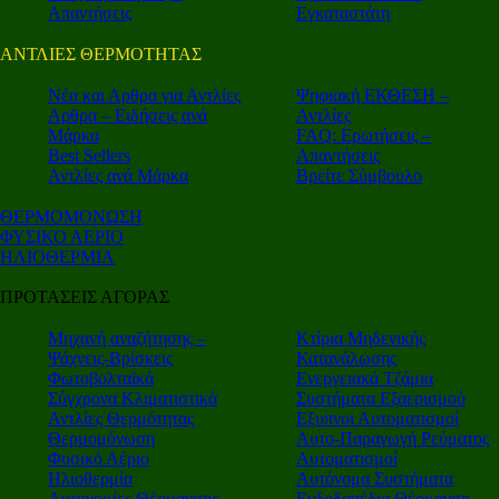
Απαντήσεις
Εγκαταστάτη
ΑΝΤΛΙΕΣ ΘΕΡΜΟΤΗΤΑΣ
Nέα και Αρθρα για Αντλίες
Ψηφιακή ΕΚΘΕΣΗ –
Αρθρα – Ειδήσεις ανά
Αντλίες
Μάρκα
FAQ: Ερωτήσεις –
Best Sellers
Απαντήσεις
Αντλίες ανά Μάρκα
Βρείτε Σύμβουλο
ΘΕΡΜΟΜΟΝΩΣΗ
ΦΥΣΙΚΟ ΑΕΡΙΟ
ΗΛΙΟΘΕΡΜΙΑ
ΠΡΟΤΑΣΕΙΣ ΑΓΟΡΑΣ
Μηχανή αναζήτησης –
Κτίρια Μηδενικής
Ψάχνεις-Βρίσκεις
Κατανάλωσης
Φωτοβολταϊκά
Ενεργειακά Τζάμια
Σύγχρονα Κλιματιστικά
Συστήματα Εξαερισμού
Αντλίες Θερμότητας
Εξυπνοι Αυτοματισμοί
Θερμομόνωση
Αυτο-Παραγωγή Ρεύματος
Φυσικό Αέριο
Αυτοματισμοί
Ηλιοθερμία
Αυτόνομα Συστήματα
Αυτονομίες Θέρμανσης
Ενδοδαπέδια Θέρμανση