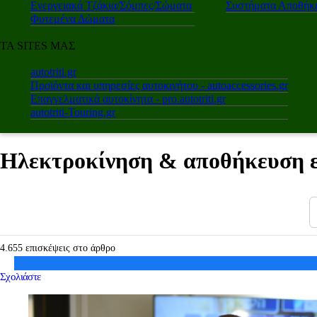
Ενεργειακά Τζάκια/Σόμπες/Σώματα
Συστήματα Αποθήκε
Φυτεμένα Δώματα
ΤΑ SITES ΜΑΣ
autotriti.gr
Προϊόντα και υπηρεσίες αυτοκινήτου - autoaccessories.gr
Επαγγελματικά αυτοκίνητα - pro.autotriti.gr
autotriti-Touring.gr
Ηλεκτροκίνηση & αποθήκευση εν
4.655 επισκέψεις στο άρθρο
Σχολιάστε