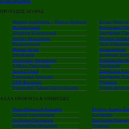
ΕΠΙΚΟΙΝΩΝΙΑ
ΠΡΟΤΑΣΕΙΣ ΑΓΟΡΑΣ
Μηχανή αναζήτησης – Ψάχνεις-Βρίσκεις
Κτίρια Μηδενι
Φωτοβολταϊκά
Ενεργειακά Τζά
Σύγχρονα Κλιματιστικά
Συστήματα Εξα
Αντλίες Θερμότητας
Εξυπνοι Αυτομα
Θερμομόνωση
Αυτο-Παραγωγή
Φυσικό Αέριο
Αυτοματισμοί
Ηλιοθερμία
Αυτόνομα Συστ
Αυτονομίες Θέρμανσης
Ενδοδαπέδια Θ
Λέβητες Οικονομίας
Συντήρηση
Δομικά Υλικά
Συστήματα Απο
Ενεργειακά Χρώματα
Συστήματα Νερ
LED Φωτισμός
Υγραέριο
Ενεργειακά Τζάκια/Σόμπες/Σώματα
Ενεργειακά Κο
ΑΛΛΑ ΠΡΟΪΟΝΤΑ & ΥΠΗΡΕΣΙΕΣ
Αυτο-Παραγωγή Ρεύματος
Εξυπνες Λευκές Συ
Εξυπνοι Αυτοματισμοί
Συντήρηση
Αυτόνομα Συστήματα
Συστήματα Εξαερι
Ενδοδαπέδια Θέρμανση
Υγραέριο