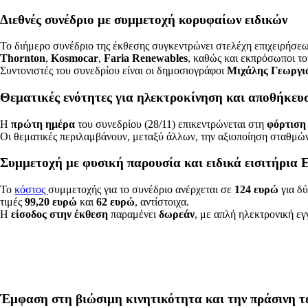
Διεθνές συνέδριο με συμμετοχή κορυφαίων ειδικών
Το διήμερο συνέδριο της έκθεσης συγκεντρώνει στελέχη επιχειρήσεω
Thornton
,
Kosmocar
,
Faria Renewables
, καθώς και εκπρόσωποι τ
Συντονιστές του συνεδρίου είναι οι δημοσιογράφοι
Μιχάλης Γεωργι
Θεματικές ενότητες για ηλεκτροκίνηση και αποθήκευσ
Η
πρώτη ημέρα
του συνεδρίου (28/11) επικεντρώνεται στη
φόρτιση
Οι θεματικές περιλαμβάνουν, μεταξύ άλλων, την αξιοποίηση σταθμώ
Συμμετοχή με φυσική παρουσία και ειδικά εισιτήρια E
Το
κόστος
συμμετοχής για το συνέδριο ανέρχεται σε
124 ευρώ
για δύ
τιμές
99,20 ευρώ
και
62 ευρώ
, αντίστοιχα.
Η
είσοδος στην έκθεση
παραμένει
δωρεάν
, με απλή ηλεκτρονική ε
Έμφαση στη βιώσιμη κινητικότητα και την πράσινη τ