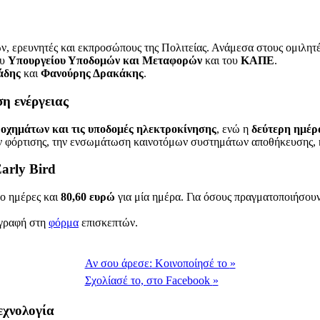
ν, ερευνητές και εκπροσώπους της Πολιτείας. Ανάμεσα στους ομιλητ
ου
Υπουργείου Υποδομών και Μεταφορών
και του
ΚΑΠΕ
.
άδης
και
Φανούρης Δρακάκης
.
η ενέργειας
 οχημάτων και τις υποδομές ηλεκτροκίνησης
, ενώ η
δεύτερη ημέρ
ν φόρτισης, την ενσωμάτωση καινοτόμων συστημάτων αποθήκευσης, κ
arly Bird
ο ημέρες και
80,60 ευρώ
για μία ημέρα. Για όσους πραγματοποιήσου
γγραφή στη
φόρμα
επισκεπτών.
Αν σου άρεσε:
Κοινοποίησέ το
»
Σχολίασέ το,
στο Facebook
»
εχνολογία