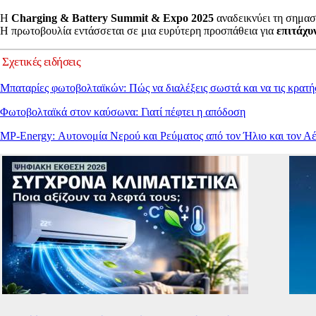
Η
Charging & Battery Summit & Expo 2025
αναδεικνύει τη σημασ
Η πρωτοβουλία εντάσσεται σε μια ευρύτερη προσπάθεια για
επιτάχυ
Σχετικές ειδήσεις
Μπαταρίες φωτοβολταϊκών: Πώς να διαλέξεις σωστά και να τις κρατή
Φωτοβολταϊκά στον καύσωνα: Γιατί πέφτει η απόδοση
MP-Energy: Αυτονομία Νερού και Ρεύματος από τον Ήλιο και τον Α