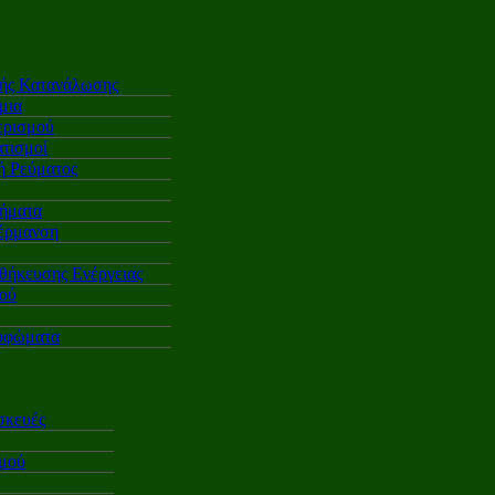
κής Κατανάλωσης
μια
ερισμού
τισμοί
 Ρεύματος
ήματα
έρμανση
θήκευσης Ενέργειας
ού
υφώματα
σκευές
σμού