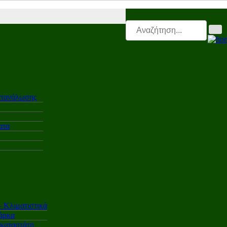
ctro.triti |
Leasing.triti |
Mega & Elk Test |
After Sales |
Επαγγελματι
ατανάλωσης
ατα
Κλιματιστικά
άρκα
γκαταστάτη