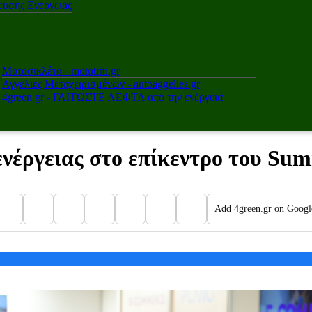
υσης Ενέργειας
Μοτοσικλέτα - mototriti.gr
Αγγελιες Μεταχειρισμένων - autoaggelies.gr
4green.gr - ΓΛΙΤΩΣΤΕ ΛΕΦΤΑ από την ενέργεια
έργειας στο επίκεντρο του Sum
Add 4green.gr on Googl