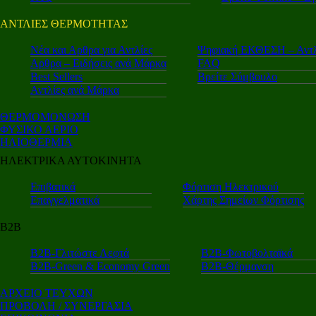
ΑΝΤΛΙΕΣ ΘΕΡΜΟΤΗΤΑΣ
Nέα και Αρθρα για Αντλίες
Ψηφιακή ΕΚΘΕΣΗ – Αντλ
Αρθρα – Ειδήσεις ανά Μάρκα
FAQ
Best Sellers
Βρείτε Σύμβουλο
Αντλίες ανά Μάρκα
ΘΕΡΜΟΜΟΝΩΣΗ
ΦΥΣΙΚΟ ΑΕΡΙΟ
ΗΛΙΟΘΕΡΜΙΑ
ΗΛΕΚΤΡΙΚΑ ΑΥΤΟΚΙΝΗΤΑ
Επιβατικά
Φόρτιση Ηλεκτρικού
Επαγγελματικά
Χάρτης Σημείων Φόρτισης
Β2Β
Β2Β-Γλιτώστε Λεφτά
Β2Β-Φωτοβολταϊκά
Β2Β-Green & Economy Green
Β2Β-Θέρμανση
ΑΡΧΕΙΟ ΤΕΥΧΩΝ
ΠΡΟΒΟΛΗ / ΣΥΝΕΡΓΑΣΙΑ