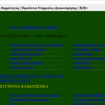
α-Υπηρεσίες εξοικονόμησης |
Β2Β νέα |
Autotriti.gr |
Mototriti.gr |
Ele
ΡΟΗ ΕΙΔΗΣΕΩΝ & ΑΡΘΡΩΝ
ΓΛΙΤΩΣΤΕ ΛΕΦΤΑ – TIPS ΟΙΚΟΝΟΜΙΑΣ
Γλιτώστε Λεφτά - Tips Οικονομίας
Κτίρια Μηδενικής Κ
Αυτονομίες Θέρμανσης
Ενεργειακά Τζάμια
Λέβητες Οικονομίας
Αυτοματισμοί
Δομικά Υλικά
Ενεργειακά Κουφώμ
Ενεργειακά Χρώματα
Επιδοτήσεις
LED Φωτισμός
Συνεντεύξεις
ΠΑΡΟΧΟΙ ΗΛΕΚΤΡΙΚΟΥ ΡΕΥΜΑΤΟΣ
ΦΩΤΟΒΟΛΤΑΙΚΑ
ΣΥΓΧΡΟΝΑ ΚΛΙΜΑΤΙΣΤΙΚΑ
Νέα και Aρθρα για Κλιματιστικά
Ψηφιακή ΕΚΘΕΣΗ – 
Best Sellers Κλιματιστικά
Κλιματιστικά ανά Μ
FAQ
Βρείτε Ψυκτικό – Ε