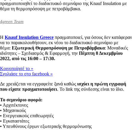
πραγματοποιηθεί το διαδικτυακό σεμινάριο της Knauf Insulation με
θέμα τη θερμοπρόσοψη με πετροβάμβακα.
4green Team
Η
Knauf Insulation Greece
πραγματοποιεί, για όσους δεν κατάφεραν
να το παρακολουθήσουν, εκ νέου το διαδικτυακό σεμινάριο με
θέμα:
Εξωτερική Θερμοπρόσοψη με Πετροβάμβακα
: Μοναδικές
ιδιότητες – Σχεδιασμός & Εφαρμογή, την
Πέμπτη 8 Δεκεμβρίου
2022, από τις 16:00 – 17:30.
Kοινοποίησέ το
»
Σχολιάσε το στο facebook
»
Δε χρειάζεται να εγγραφείτε ξανά καθώς
ισχύει η πρώτη εγγραφή
που είχατε πραγματοποιήσει
. Το link της σύνδεσης είναι το ίδιο.
Το σεμινάριο αφορά:
• Αρχιτέκτονες
• Μηχανικούς
• Ενεργειακούς επιθεωρητές
• Εγκαταστάτες
• Υπευθύνους έργων εξωτερικής θερμομόνωσης