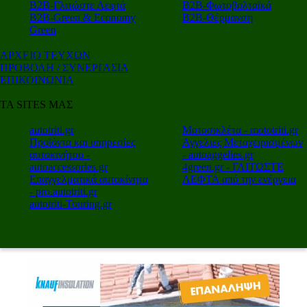
Β2Β-Γλιτώστε Λεφτά
Β2Β-Φωτοβολταϊκά
Β2Β-Green & Economy
Β2Β-Θέρμανση
Green
ΑΡΧΕΙΟ ΤΕΥΧΩΝ
ΠΡΟΒΟΛΗ / ΣΥΝΕΡΓΑΣΙΑ
ΕΠΙΚΟΙΝΩΝΙΑ
ΤΑ SITES ΜΑΣ
autotriti.gr
Μοτοσικλέτα - mototriti.gr
Προϊόντα και υπηρεσίες
Αγγελιες Μεταχειρισμένων
αυτοκινήτου -
- autoaggelies.gr
autoaccessories.gr
4green.gr - ΓΛΙΤΩΣΤΕ
Επαγγελματικά αυτοκίνητα
ΛΕΦΤΑ από την ενέργεια
- pro.autotriti.gr
autotriti-Touring.gr