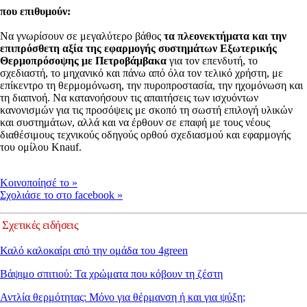
που επιθυμούν:
Να γνωρίσουν σε μεγαλύτερο βάθος
τα πλεονεκτήματα και την
επιπρόσθετη αξία της εφαρμογής συστημάτων Εξωτερικής
Θερμοπρόσοψης με Πετροβάμβακα
για τον επενδυτή, το
σχεδιαστή, το μηχανικό και πάνω από όλα τον τελικό χρήστη, με
επίκεντρο τη θερμομόνωση, την πυροπροστασία, την ηχομόνωση και
τη διαπνοή. Να κατανοήσουν τις απαιτήσεις των ισχυόντων
κανονισμών για τις προσόψεις με σκοπό τη σωστή επιλογή υλικών
και συστημάτων, αλλά και να έρθουν σε επαφή με τoυς νέους
διαθέσιμους τεχνικούς οδηγούς ορθού σχεδιασμού και εφαρμογής
του ομίλου Knauf.
Kοινοποίησέ το
»
Σχολιάσε το στο facebook
»
Σχετικές ειδήσεις
Καλό καλοκαίρι από την ομάδα του 4green
Βάψιμο σπιτιού: Τα χρώματα που κόβουν τη ζέστη
Αντλία θερμότητας: Μόνο για θέρμανση ή και για ψύξη;