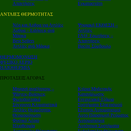
Απαντήσεις
Εγκαταστάτη
ΑΝΤΛΙΕΣ ΘΕΡΜΟΤΗΤΑΣ
Nέα και Αρθρα για Αντλίες
Ψηφιακή ΕΚΘΕΣΗ –
Αρθρα – Ειδήσεις ανά
Αντλίες
Μάρκα
FAQ: Ερωτήσεις –
Best Sellers
Απαντήσεις
Αντλίες ανά Μάρκα
Βρείτε Σύμβουλο
ΘΕΡΜΟΜΟΝΩΣΗ
ΦΥΣΙΚΟ ΑΕΡΙΟ
ΗΛΙΟΘΕΡΜΙΑ
ΠΡΟΤΑΣΕΙΣ ΑΓΟΡΑΣ
Μηχανή αναζήτησης –
Κτίρια Μηδενικής
Ψάχνεις-Βρίσκεις
Κατανάλωσης
Φωτοβολταϊκά
Ενεργειακά Τζάμια
Σύγχρονα Κλιματιστικά
Συστήματα Εξαερισμού
Αντλίες Θερμότητας
Εξυπνοι Αυτοματισμοί
Θερμομόνωση
Αυτο-Παραγωγή Ρεύματος
Φυσικό Αέριο
Αυτοματισμοί
Ηλιοθερμία
Αυτόνομα Συστήματα
Αυτονομίες Θέρμανσης
Ενδοδαπέδια Θέρμανση