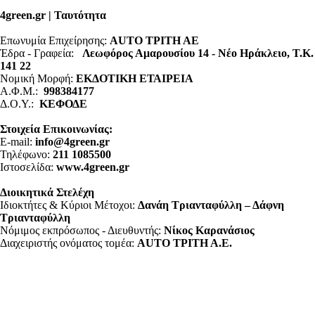
4green.gr | Ταυτότητα
Επωνυμία Επιχείρησης:
AUTO ΤΡΙΤΗ ΑΕ
Έδρα - Γραφεία:
Λεωφόρος Αμαρουσίου 14 - Νέο Ηράκλειο, Τ.Κ.
141 22
Νομική Μορφή:
ΕΚΔΟΤΙΚΗ ΕΤΑΙΡΕΙΑ
Α.Φ.Μ.:
998384177
Δ.Ο.Υ.:
ΚΕΦΟΔΕ
Στοιχεία Επικοινωνίας:
E-mail:
info@4green.gr
Τηλέφωνο:
211 1085500
Ιστοσελίδα:
www.4green.gr
Διοικητικά Στελέχη
Ιδιοκτήτες & Κύριοι Μέτοχοι:
Δανάη Τριανταφύλλη – Δάφνη
Τριανταφύλλη
Νόμιμος εκπρόσωπος - Διευθυντής:
Νίκος Καρανάσιος
Διαχειριστής ονόματος τομέα:
ΑUTO ΤΡΙΤΗ Α.Ε.