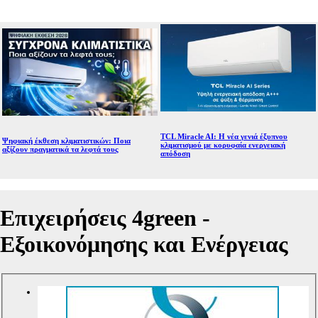
TCL Miracle AI: Η νέα γενιά έξυπνου
Ψηφιακή έκθεση κλιματιστικών: Ποια
κλιματισμού με κορυφαία ενεργειακή
αξίζουν πραγματικά τα λεφτά τους
απόδοση