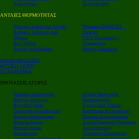
Απαντήσεις
Εγκαταστάτη
ΑΝΤΛΙΕΣ ΘΕΡΜΟΤΗΤΑΣ
Nέα και Αρθρα για Αντλίες
Ψηφιακή ΕΚΘΕΣΗ –
Αρθρα – Ειδήσεις ανά
Αντλίες
Μάρκα
FAQ: Ερωτήσεις –
Best Sellers
Απαντήσεις
Αντλίες ανά Μάρκα
Βρείτε Σύμβουλο
ΘΕΡΜΟΜΟΝΩΣΗ
ΦΥΣΙΚΟ ΑΕΡΙΟ
ΗΛΙΟΘΕΡΜΙΑ
ΠΡΟΤΑΣΕΙΣ ΑΓΟΡΑΣ
Μηχανή αναζήτησης –
Κτίρια Μηδενικής
Ψάχνεις-Βρίσκεις
Κατανάλωσης
Φωτοβολταϊκά
Ενεργειακά Τζάμια
Σύγχρονα Κλιματιστικά
Συστήματα Εξαερισμού
Αντλίες Θερμότητας
Εξυπνοι Αυτοματισμοί
Θερμομόνωση
Αυτο-Παραγωγή Ρεύματος
Φυσικό Αέριο
Αυτοματισμοί
Ηλιοθερμία
Αυτόνομα Συστήματα
Αυτονομίες Θέρμανσης
Ενδοδαπέδια Θέρμανση