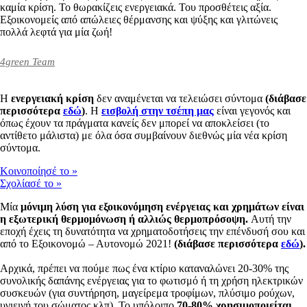
καμία κρίση. Το θωρακίζεις ενεργειακά. Του προσθέτεις αξία.
Εξοικονομείς από απώλειες θέρμανσης και ψύξης και γλιτώνεις
πολλά λεφτά για μία ζωή!
4green Team
Η
ενεργειακή κρίση
δεν αναμένεται να τελειώσει σύντομα
(διάβασε
περισσότερα
εδώ
)
. Η
εισβολή στην τσέπη μας
είναι γεγονός και
όπως έχουν τα πράγματα κανείς δεν μπορεί να αποκλείσει (το
αντίθετο μάλιστα) με όλα όσα συμβαίνουν διεθνώς μία νέα κρίση
σύντομα.
Κοινοποίησέ το
»
Σχολίασέ το
»
Μία
μόνιμη λύση για εξοικονόμηση ενέργειας και χρημάτων είναι
η εξωτερική θερμομόνωση ή αλλιώς θερμοπρόσοψη.
Αυτή την
εποχή έχεις τη δυνατότητα να χρηματοδοτήσεις την επένδυσή σου και
από το Εξοικονομώ – Αυτονομώ 2021!
(διάβασε περισσότερα
εδώ
).
Αρχικά, πρέπει να πούμε πως ένα κτίριο καταναλώνει 20-30% της
συνολικής δαπάνης ενέργειας για το φωτισμό ή τη χρήση ηλεκτρικών
συσκευών (για συντήρηση, μαγείρεμα τροφίμων, πλύσιμο ρούχων,
υγιεινή του σώματος κλπ). Το υπόλοιπο
70-80% χρησιμοποιείται