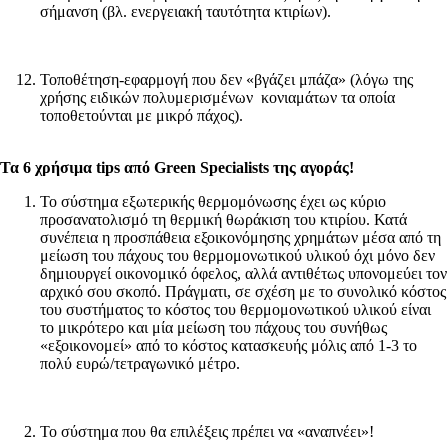
σήμανση (βλ. ενεργειακή ταυτότητα κτιρίων).
Τοποθέτηση-εφαρμογή που δεν «βγάζει μπάζα» (λόγω της
χρήσης ειδικών πολυμερισμένων κονιαμάτων τα οποία
τοποθετούνται με μικρό πάχος).
Τα 6 χρήσιμα tips από Green Specialists της αγοράς!
Το σύστημα εξωτερικής θερμομόνωσης έχει ως κύριο
προσανατολισμό τη θερμική θωράκιση του κτιρίου. Κατά
συνέπεια η προσπάθεια εξοικονόμησης χρημάτων μέσα από τη
μείωση του πάχους του θερμομονωτικού υλικού όχι μόνο δεν
δημιουργεί οικονομικό όφελος, αλλά αντιθέτως υπονομεύει τον
αρχικό σου σκοπό. Πράγματι, σε σχέση με το συνολικό κόστος
του συστήματος το κόστος του θερμομονωτικού υλικού είναι
το μικρότερο και μία μείωση του πάχους του συνήθως
«εξοικονομεί» από το κόστος κατασκευής μόλις από 1-3 το
πολύ ευρώ/τετραγωνικό μέτρο.
Το σύστημα που θα επιλέξεις πρέπει να «αναπνέει»!