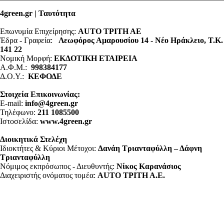
4green.gr | Ταυτότητα
Επωνυμία Επιχείρησης:
AUTO ΤΡΙΤΗ ΑΕ
Έδρα - Γραφεία:
Λεωφόρος Αμαρουσίου 14 - Νέο Ηράκλειο, Τ.Κ.
141 22
Νομική Μορφή:
ΕΚΔΟΤΙΚΗ ΕΤΑΙΡΕΙΑ
Α.Φ.Μ.:
998384177
Δ.Ο.Υ.:
ΚΕΦΟΔΕ
Στοιχεία Επικοινωνίας:
E-mail:
info@4green.gr
Τηλέφωνο:
211 1085500
Ιστοσελίδα:
www.4green.gr
Διοικητικά Στελέχη
Ιδιοκτήτες & Κύριοι Μέτοχοι:
Δανάη Τριανταφύλλη – Δάφνη
Τριανταφύλλη
Νόμιμος εκπρόσωπος - Διευθυντής:
Νίκος Καρανάσιος
Διαχειριστής ονόματος τομέα:
ΑUTO ΤΡΙΤΗ Α.Ε.