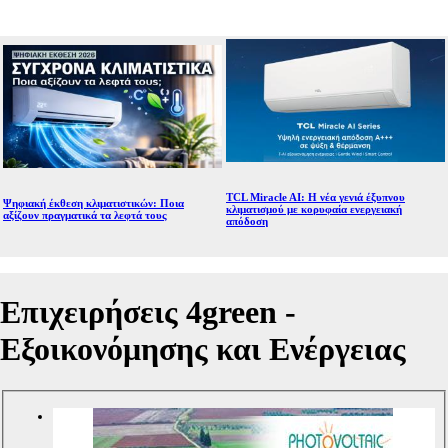
TCL Miracle AI: Η νέα γενιά έξυπνου
Ψηφιακή έκθεση κλιματιστικών: Ποια
κλιματισμού με κορυφαία ενεργειακή
αξίζουν πραγματικά τα λεφτά τους
απόδοση