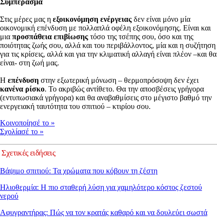
Συμπέρασμα
Στις μέρες μας η
εξοικονόμηση ενέργειας
δεν είναι μόνο μία
οικονομική επένδυση με πολλαπλά οφέλη εξοικονόμησης. Είναι και
μια
προσπάθεια επιβίωσης
τόσο της τσέπης σου, όσο και της
ποιότητας ζωής σου, αλλά και του περιβάλλοντος, μία και η συζήτηση
για τις κρίσεις, αλλά και για την κλιματική αλλαγή είναι πλέον –και θα
είναι- στη ζωή μας.
Η
επένδυση
στην εξωτερική μόνωση – θερμοπρόσοψη δεν έχει
κανένα ρίσκο
. Το ακριβώς αντίθετο. Θα την αποσβέσεις γρήγορα
(εντυπωσιακά γρήγορα) και θα αναβαθμίσεις στο μέγιστο βαθμό την
ενεργειακή ταυτότητα του σπιτιού – κτιρίου σου.
Κοινοποίησέ το
»
Σχολίασέ το
»
Σχετικές ειδήσεις
Βάψιμο σπιτιού: Τα χρώματα που κόβουν τη ζέστη
Ηλιοθερμία: Η πιο σταθερή λύση για χαμηλότερο κόστος ζεστού
νερού
Αφυγραντήρας: Πώς να τον κρατάς καθαρό και να δουλεύει σωστά