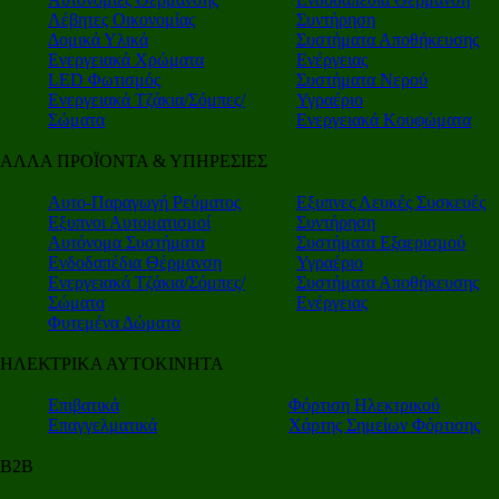
Λέβητες Οικονομίας
Συντήρηση
Δομικά Υλικά
Συστήματα Αποθήκευσης
Ενεργειακά Χρώματα
Ενέργειας
LED Φωτισμός
Συστήματα Νερού
Ενεργειακά Τζάκια/Σόμπες/
Υγραέριο
Σώματα
Ενεργειακά Κουφώματα
ΑΛΛΑ ΠΡΟΪΟΝΤΑ & ΥΠΗΡΕΣΙΕΣ
Αυτο-Παραγωγή Ρεύματος
Εξυπνες Λευκές Συσκευές
Εξυπνοι Αυτοματισμοί
Συντήρηση
Αυτόνομα Συστήματα
Συστήματα Εξαερισμού
Ενδοδαπέδια Θέρμανση
Υγραέριο
Ενεργειακά Τζάκια/Σόμπες/
Συστήματα Αποθήκευσης
Σώματα
Ενέργειας
Φυτεμένα Δώματα
ΗΛΕΚΤΡΙΚΑ ΑΥΤΟΚΙΝΗΤΑ
Επιβατικά
Φόρτιση Ηλεκτρικού
Επαγγελματικά
Χάρτης Σημείων Φόρτισης
Β2Β