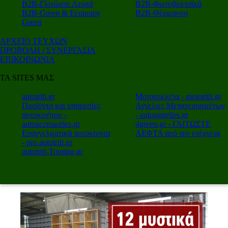
Β2Β-Γλιτώστε Λεφτά
Β2Β-Φωτοβολταϊκά
Β2Β-Green & Economy
Β2Β-Θέρμανση
Green
ΑΡΧΕΙΟ ΤΕΥΧΩΝ
ΠΡΟΒΟΛΗ / ΣΥΝΕΡΓΑΣΙΑ
ΕΠΙΚΟΙΝΩΝΙΑ
ΤΑ SITES ΜΑΣ
autotriti.gr
Μοτοσικλέτα - mototriti.gr
Προϊόντα και υπηρεσίες
Αγγελιες Μεταχειρισμένων
αυτοκινήτου -
- autoaggelies.gr
autoaccessories.gr
4green.gr - ΓΛΙΤΩΣΤΕ
Επαγγελματικά αυτοκίνητα
ΛΕΦΤΑ από την ενέργεια
- pro.autotriti.gr
autotriti-Touring.gr