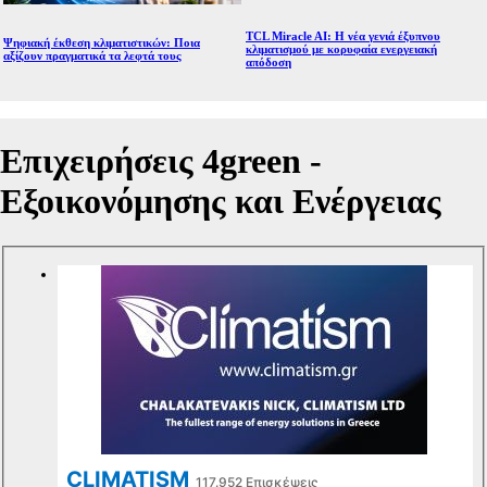
TCL Miracle AI: Η νέα γενιά έξυπνου
Ψηφιακή έκθεση κλιματιστικών: Ποια
κλιματισμού με κορυφαία ενεργειακή
αξίζουν πραγματικά τα λεφτά τους
απόδοση