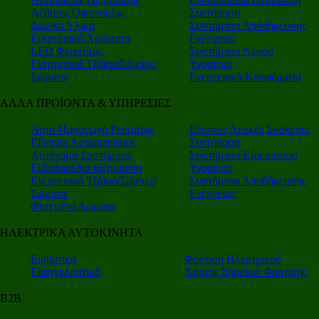
Λέβητες Οικονομίας
Συντήρηση
Δομικά Υλικά
Συστήματα Αποθήκευσης
Ενεργειακά Χρώματα
Ενέργειας
LED Φωτισμός
Συστήματα Νερού
Ενεργειακά Τζάκια/Σόμπες/
Υγραέριο
Σώματα
Ενεργειακά Κουφώματα
ΑΛΛΑ ΠΡΟΪΟΝΤΑ & ΥΠΗΡΕΣΙΕΣ
Αυτο-Παραγωγή Ρεύματος
Εξυπνες Λευκές Συσκευές
Εξυπνοι Αυτοματισμοί
Συντήρηση
Αυτόνομα Συστήματα
Συστήματα Εξαερισμού
Ενδοδαπέδια Θέρμανση
Υγραέριο
Ενεργειακά Τζάκια/Σόμπες/
Συστήματα Αποθήκευσης
Σώματα
Ενέργειας
Φυτεμένα Δώματα
ΗΛΕΚΤΡΙΚΑ ΑΥΤΟΚΙΝΗΤΑ
Επιβατικά
Φόρτιση Ηλεκτρικού
Επαγγελματικά
Χάρτης Σημείων Φόρτισης
Β2Β