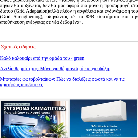
πηγών θα αυξάνεται, δεν θα μας αφορά πια μόνο η προσαρμογή στο
δίκτυο (Grid Adaptation)αλλά πλέον η ασφάλεια και ενδυνάμωση του
(Grid Strengthening), οδηγώντας σε τα Φ/Β συστήματα και την
αποθήκευση ενέργειας σε νέα δεδομένα».
Σχετικές ειδήσεις
Καλό καλοκαίρι από την ομάδα του 4green
Αντλία θερμότητας: Μόνο για θέρμανση ή και για ψύξη;
Μπαταρίες φωτοβολταϊκών: Πώς να διαλέξεις σωστά και να τις
κρατήσεις αποδοτικές