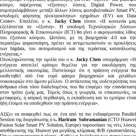
κόσμο, παρέχοντας «έξυπνες» λύσεις Digital Power, που
συμπεριλαμβάνουν μεταξύ άλλων λύσεις φωτοβολταϊκών Smart PV,
υποδομές φόρτισης ηλεκτροκίνητων οχημάτων (EV) και Data
Center». Επιπλέον, ο κ.
Jacky Chen
τόνισε «Η κοινωνία μα
εξελίσσεται σε «έξυπνη». Η υποδομή Τεχνολογικών Λύσεων
Πληροφορικής & Επικοινωνιών (ICT) θα γίνει ο ακρογωνιαίος λίθος
του έξυπνου κόσμου. Ωστόσο, με τη βιομηχανία 4.0 και την
περαιτέρω ψηφιοποίηση, πρέπει να αντιμετωπιστούν οι προκλήσεις
των bigdata, του αυτοματισμού και της τεράστιας κατανάλωσης
ενέργειας.»
Ολοκληρώνοντας την ομιλία του ο κ.
Jacky Chen
υπογράμμισε «
ενέργεια αποτελεί κρίσιμο θεμέλιο για την οικοδόμηση της
μελλοντικής οικονομίας. Πιστεύουμε ότι η πράσινη ενέργεια θα
υιοθετηθεί από ένα ευρύ φάσμα βιομηχανιών και χιλιάδων
νοικοκυριών στο άμεσο μέλλον. Ο αντίκτυπος της ουδετερότητας του
άνθρακα είναι τόσο διαδεδομένος που θα επιφέρει την επανάσταση
στον τρόπο ζωής μας. Τομείς όπως η γεωργία, οι επικοινωνίες, οι
μεταφορές, η ιατρική περίθαλψη, η εκπαίδευση και το εμπόριο είναι
ήδη έτοιμοι να υποδεχθούν την πράσινη ενέργεια».
Αξίζει να αναφερθεί πως σε ένα από τα πιο ενδιαφέροντα Parallel
Session της διοργάνωσης ο κ
. Hariram Subramanian
(CTO Huawei
Fusion Solar Smart PV Solution, Europe) παρουσίασε τις νέες λύσεις
αποθήκευσης της Huawei για μεγάλης κλίμακας Φ/Β εγκαταστάσεις.
Όπως χαρακτηριστικά τόνισε «Καθώς η διείσδυση των ανανεώσιμων