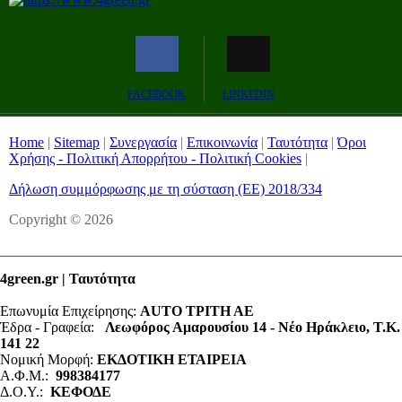
Remaining
-0:00
Fullscreen
FACEBOOK
LINKEDIN
Time
Home
|
Sitemap
|
Συνεργασία
|
Επικοινωνία
|
Ταυτότητα
|
Όροι
Χρήσης - Πολιτική Απορρήτου - Πολιτική Cookies
|
Δήλωση συμμόρφωσης με τη σύσταση (ΕΕ) 2018/334
Copyright © 2026
4green.gr | Ταυτότητα
Επωνυμία Επιχείρησης:
AUTO ΤΡΙΤΗ ΑΕ
Έδρα - Γραφεία:
Λεωφόρος Αμαρουσίου 14 - Νέο Ηράκλειο, Τ.Κ.
141 22
Νομική Μορφή:
ΕΚΔΟΤΙΚΗ ΕΤΑΙΡΕΙΑ
Α.Φ.Μ.:
998384177
Δ.Ο.Υ.:
ΚΕΦΟΔΕ