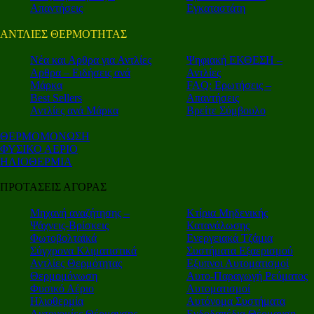
Απαντήσεις
Εγκαταστάτη
ΑΝΤΛΙΕΣ ΘΕΡΜΟΤΗΤΑΣ
Nέα και Αρθρα για Αντλίες
Ψηφιακή ΕΚΘΕΣΗ –
Αρθρα – Ειδήσεις ανά
Αντλίες
Μάρκα
FAQ: Ερωτήσεις –
Best Sellers
Απαντήσεις
Αντλίες ανά Μάρκα
Βρείτε Σύμβουλο
ΘΕΡΜΟΜΟΝΩΣΗ
ΦΥΣΙΚΟ ΑΕΡΙΟ
ΗΛΙΟΘΕΡΜΙΑ
ΠΡΟΤΑΣΕΙΣ ΑΓΟΡΑΣ
Μηχανή αναζήτησης –
Κτίρια Μηδενικής
Ψάχνεις-Βρίσκεις
Κατανάλωσης
Φωτοβολταϊκά
Ενεργειακά Τζάμια
Σύγχρονα Κλιματιστικά
Συστήματα Εξαερισμού
Αντλίες Θερμότητας
Εξυπνοι Αυτοματισμοί
Θερμομόνωση
Αυτο-Παραγωγή Ρεύματος
Φυσικό Αέριο
Αυτοματισμοί
Ηλιοθερμία
Αυτόνομα Συστήματα
Αυτονομίες Θέρμανσης
Ενδοδαπέδια Θέρμανση