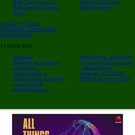
Β2Β-Γλιτώστε Λεφτά
Β2Β-Φωτοβολταϊκά
Β2Β-Green & Economy
Β2Β-Θέρμανση
Green
ΑΡΧΕΙΟ ΤΕΥΧΩΝ
ΠΡΟΒΟΛΗ / ΣΥΝΕΡΓΑΣΙΑ
ΕΠΙΚΟΙΝΩΝΙΑ
ΤΑ SITES ΜΑΣ
autotriti.gr
Μοτοσικλέτα - mototriti.gr
Προϊόντα και υπηρεσίες
Αγγελιες Μεταχειρισμένων
αυτοκινήτου -
- autoaggelies.gr
autoaccessories.gr
4green.gr - ΓΛΙΤΩΣΤΕ
Επαγγελματικά αυτοκίνητα
ΛΕΦΤΑ από την ενέργεια
- pro.autotriti.gr
autotriti-Touring.gr