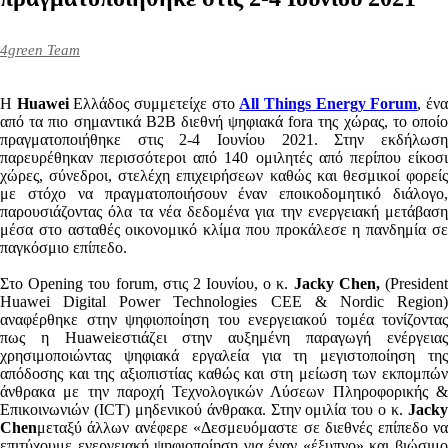
4green Team
Η
Huawei
Ελλάδος συμμετείχε στο
All Things Energy Forum
, έν
από τα πιο σημαντικά Β2Β διεθνή ψηφιακά fora της χώρας, το οποίο
πραγματοποιήθηκε στις 2-4 Ιουνίου 2021. Στην εκδήλωση
παρευρέθηκαν περισσότεροι από 140 ομιλητές από περίπου είκοσι
χώρες, σύνεδροι, στελέχη επιχειρήσεων καθώς και θεσμικοί φορείς
με στόχο να πραγματοποιήσουν έναν εποικοδομητικό διάλογο,
παρουσιάζοντας όλα τα νέα δεδομένα για την ενεργειακή μετάβαση
μέσα στο ασταθές οικονομικό κλίμα που προκάλεσε η πανδημία σε
παγκόσμιο επίπεδο.
Στο Opening του forum, στις 2 Ιουνίου, ο κ.
Jacky Chen
,
(Presiden
Huawei Digital Power Technologies CEE & Nordic Region)
αναφέρθηκε στην ψηφιοποίηση του ενεργειακού τομέα τονίζοντας
πως η Huaweiεστιάζει στην αυξημένη παραγωγή ενέργειας
χρησιμοποιώντας ψηφιακά εργαλεία για τη μεγιστοποίηση της
απόδοσης και της αξιοπιστίας καθώς και στη μείωση των εκπομπών
άνθρακα με την παροχή Τεχνολογικών Λύσεων Πληροφορικής &
Επικοινωνιών (ICT) μηδενικού άνθρακα. Στην ομιλία του ο κ.
Jacky
Chen
μεταξύ άλλων ανέφερε «Δεσμευόμαστε σε διεθνές επίπεδο να
επιτύχουμε ενεργειακή ψηφιοποίηση για έναν «έξυπνο» και βιώσιμο