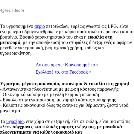
4green Team
Το υγροποιημένο
αέριο
πετρελαίων, ευρέως γνωστό ως LPG, είναι
ένα μείγμα υδρογονανθράκων με κύρια συστατικά το προπάνιο και το
βουτάνιο. Βασικό χαρακτηριστικό του είναι η
ευκολία στη
μεταφορά
, με την αποθήκευσή του σε φιάλες ή δεξαμενές διαφόρων
μεγεθών για εμπορική, βιομηχανική χρήση, καθώς και
υγραεριοκίνηση.
Αν σου άρεσε:
Κοινοποίησέ το
»
Σχολίασέ το,
στο Facebook
»
Υγραέριο,
μέγιστη οικονομία, αυτονομία & ευκολία στη χρήση!
- Ανταγωνιστικό πλεονέκτημα με μείωση κόστους παραγωγής
- Οικονομικό καύσιμο με μεγάλη θερμική απόδοση
- Εύκολο στην εγκατάσταση, με χαμηλό κόστος συντήρησης
- Καλύπτεις οικονομικά όλες τις ανάγκες για θέρμανση, ζεστό νερό,
μαγείρεμα
Το
υγραέριο
, είτε χύμα σε δεξαμενή, είτε σε φιάλη, είναι μια από τις
πλέον
σύγχρονες και φιλικές μορφές ενέργειας, με μοναδικά
πλεονεκτήματα για κάθε νοικοκυριό και