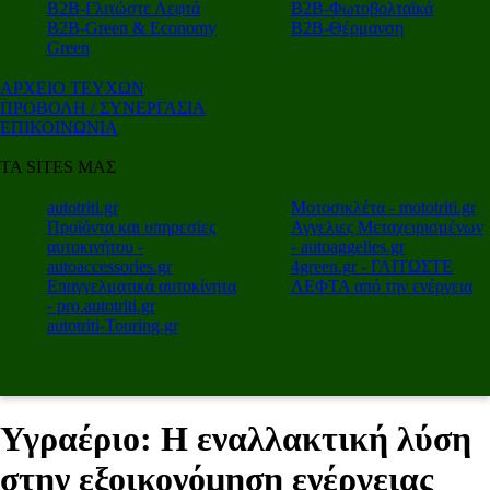
Β2Β-Γλιτώστε Λεφτά
Β2Β-Φωτοβολταϊκά
Β2Β-Green & Economy
Β2Β-Θέρμανση
Green
ΑΡΧΕΙΟ ΤΕΥΧΩΝ
ΠΡΟΒΟΛΗ / ΣΥΝΕΡΓΑΣΙΑ
ΕΠΙΚΟΙΝΩΝΙΑ
ΤΑ SITES ΜΑΣ
autotriti.gr
Μοτοσικλέτα - mototriti.gr
Προϊόντα και υπηρεσίες
Αγγελιες Μεταχειρισμένων
αυτοκινήτου -
- autoaggelies.gr
autoaccessories.gr
4green.gr - ΓΛΙΤΩΣΤΕ
Επαγγελματικά αυτοκίνητα
ΛΕΦΤΑ από την ενέργεια
- pro.autotriti.gr
autotriti-Touring.gr
Υγραέριο: Η εναλλακτική λύση
στην εξοικονόμηση ενέργειας