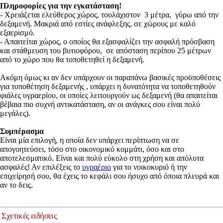
Πληροφορίες για την εγκατάσταση!
- Χρειάζεται ελεύθερος χώρος, τουλάχιστον 3 μέτρα, γύρω από την
δεξαμενή. Μακριά από εστίες ανάφλεξης, σε χώρους με καλό
εξαερισμό.
- Απαιτείται χώρος, ο οποίος θα εξασφαλίζει την ασφαλή πρόσβαση
και στάθμευση του βυτιοφόρου, σε απόσταση περίπου 25 μέτρων
από το χώρο που θα τοποθετηθεί η δεξαμενή.
Ακόμη όμως κι αν δεν υπάρχουν οι παραπάνω βασικές προϋποθέσεις
για τοποθέτηση δεξαμενής , υπάρχει η δυνατότητα να τοποθετηθούν
φιάλες υγραερίου, οι οποίες λειτουργούν ως δεξαμενή (θα απαιτείται
βέβαια πιο συχνή αντικατάσταση, αν οι ανάγκες σου είναι πολύ
μεγάλες).
Συμπέρασμα
Είναι μία επιλογή, η οποία δεν υπάρχει περίπτωση να σε
απογοητεύσει, τόσο στο οικονομικό κομμάτι, όσο και στο
αποτελεσματικό. Είναι και πολύ εύκολο στη χρήση και απόλυτα
ασφαλές! Αν επιλέξεις το
υγραέριο
για το νοικοκυριό ή την
επιχείρησή σου, θα έχεις το κεφάλι σου ήσυχο από όποια πλευρά και
αν το δεις.
Σχετικές ειδήσεις