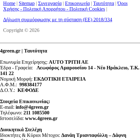
Home
|
Sitemap
|
Συνεργασία
|
Επικοινωνία
|
Ταυτότητα
|
Όροι
Χρήσης - Πολιτική Απορρήτου - Πολιτική Cookies
|
Δήλωση συμμόρφωσης με τη σύσταση (ΕΕ) 2018/334
Copyright © 2026
4green.gr | Ταυτότητα
Επωνυμία Επιχείρησης:
AUTO ΤΡΙΤΗ ΑΕ
Έδρα - Γραφεία:
Λεωφόρος Αμαρουσίου 14 - Νέο Ηράκλειο, Τ.Κ.
141 22
Νομική Μορφή:
ΕΚΔΟΤΙΚΗ ΕΤΑΙΡΕΙΑ
Α.Φ.Μ.:
998384177
Δ.Ο.Υ.:
ΚΕΦΟΔΕ
Στοιχεία Επικοινωνίας:
E-mail:
info@4green.gr
Τηλέφωνο:
211 1085500
Ιστοσελίδα:
www.4green.gr
Διοικητικά Στελέχη
Ιδιοκτήτες & Κύριοι Μέτοχοι:
Δανάη Τριανταφύλλη – Δάφνη