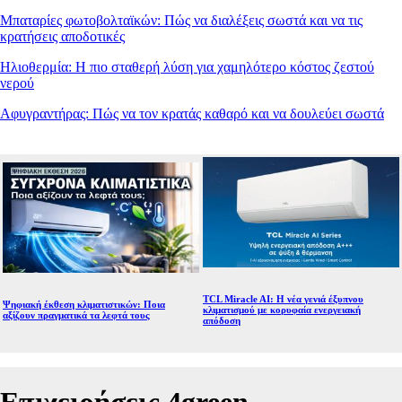
Μπαταρίες φωτοβολταϊκών: Πώς να διαλέξεις σωστά και να τις
κρατήσεις αποδοτικές
Ηλιοθερμία: Η πιο σταθερή λύση για χαμηλότερο κόστος ζεστού
νερού
Αφυγραντήρας: Πώς να τον κρατάς καθαρό και να δουλεύει σωστά
TCL Miracle AI: Η νέα γενιά έξυπνου
Ψηφιακή έκθεση κλιματιστικών: Ποια
κλιματισμού με κορυφαία ενεργειακή
αξίζουν πραγματικά τα λεφτά τους
απόδοση