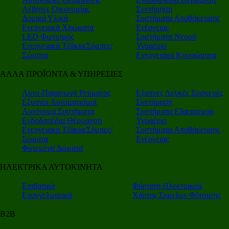
Λέβητες Οικονομίας
Συντήρηση
Δομικά Υλικά
Συστήματα Αποθήκευσης
Ενεργειακά Χρώματα
Ενέργειας
LED Φωτισμός
Συστήματα Νερού
Ενεργειακά Τζάκια/Σόμπες/
Υγραέριο
Σώματα
Ενεργειακά Κουφώματα
ΑΛΛΑ ΠΡΟΪΟΝΤΑ & ΥΠΗΡΕΣΙΕΣ
Αυτο-Παραγωγή Ρεύματος
Εξυπνες Λευκές Συσκευές
Εξυπνοι Αυτοματισμοί
Συντήρηση
Αυτόνομα Συστήματα
Συστήματα Εξαερισμού
Ενδοδαπέδια Θέρμανση
Υγραέριο
Ενεργειακά Τζάκια/Σόμπες/
Συστήματα Αποθήκευσης
Σώματα
Ενέργειας
Φυτεμένα Δώματα
ΗΛΕΚΤΡΙΚΑ ΑΥΤΟΚΙΝΗΤΑ
Επιβατικά
Φόρτιση Ηλεκτρικού
Επαγγελματικά
Χάρτης Σημείων Φόρτισης
Β2Β