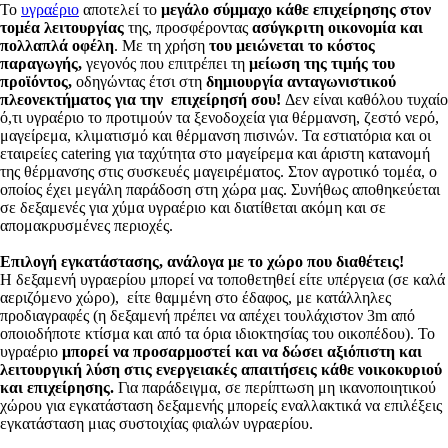
Το
υγραέριο
αποτελεί το
μεγάλο σύμμαχο κάθε επιχείρησης στον
τομέα λειτουργίας
της, προσφέροντας
ασύγκριτη οικονομία και
πολλαπλά οφέλη
. Με τη χρήση
του μειώνεται το κόστος
παραγωγής,
γεγονός που επιτρέπει τη
μείωση της τιμής του
προϊόντος,
οδηγώντας έτσι στη
δημιουργία ανταγωνιστικού
πλεονεκτήματος για την επιχείρησή σου!
Δεν είναι καθόλου τυχαίο
ό,τι υγραέριο το προτιμούν τα ξενοδοχεία για θέρμανση, ζεστό νερό,
μαγείρεμα, κλιματισμό και θέρμανση πισινών. Τα εστιατόρια και οι
εταιρείες catering για ταχύτητα στο μαγείρεμα και άριστη κατανομή
της θέρμανσης στις συσκευές μαγειρέματος. Στον αγροτικό τομέα, ο
οποίος έχει μεγάλη παράδοση στη χώρα μας. Συνήθως αποθηκεύεται
σε δεξαμενές για χύμα υγραέριο και διατίθεται ακόμη και σε
απομακρυσμένες περιοχές.
Επιλογή εγκατάστασης, ανάλογα με το χώρο που διαθέτεις!
Η δεξαμενή υγραερίου μπορεί να τοποθετηθεί είτε υπέργεια (σε καλά
αεριζόμενο χώρο), είτε θαμμένη στο έδαφος, με κατάλληλες
προδιαγραφές (η δεξαμενή πρέπει να απέχει τουλάχιστον 3m από
οποιοδήποτε κτίσμα και από τα όρια ιδιοκτησίας του οικοπέδου). Το
υγραέριο
μπορεί να προσαρμοστεί και να δώσει αξιόπιστη και
λειτουργική λύση στις ενεργειακές απαιτήσεις κάθε νοικοκυριού
και επιχείρησης.
Για παράδειγμα, σε περίπτωση μη ικανοποιητικού
χώρου για εγκατάσταση δεξαμενής μπορείς εναλλακτικά να επιλέξεις
εγκατάσταση μιας συστοιχίας φιαλών υγραερίου.