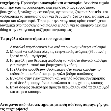
επιχείρηση.
Προσφέρει
οικονομία και αυτονομία.
Δεν είναι τυχαίο
ό,τι πέρα από τα νοικοκυριά, επιχειρήσεις όπως εργοστάσια,
βιοτεχνίες, ξενοδοχεία, εστιατόρια, αρτοποιεία, ζαχαροπλαστεία και
νοσοκομεία το χρησιμοποιούν για θέρμανση, ζεστό νερό, μαγείρεμα
ακόμα και κλιματισμό. Τώρα με την ενεργειακή κρίση επανέρχεται
δυναμικά στο προσκήνιο και πολλοί μιλούν για το επόμενο next big
thing στην ενεργειακή συζήτηση παγκοσμίως.
Τα μεγάλα πλεονεκτήματα του υγραερίου
Αποτελεί παραδοσιακά ένα από τα οικονομικότερα καύσιμα!
Μπορεί να καλύψει όλες τις ενεργειακές ανάγκες (θέρμανση,
ζεστό νερό, μαγείρεμα).
Η μεγάλη του θερμική απόδοση το καθιστά ιδανικό καύσιμο
για επαγγελματική και βιομηχανική χρήση.
Η έλλειψη πρόσθετων συστατικών στα αέρια καύσιμα το
καθιστά πιο καθαρό και με μεγάλο βαθμό απόδοσης.
Ευκολία στην εγκατάσταση και χαμηλό κόστος συντήρησης,
γιατί δεν δημιουργούνται κατάλοιπα στους χώρους καύσης.
Είναι σαφώς φιλικότερο προς το περιβάλλον από τα άλλα υγρά
και στερεά καύσιμα.
Ανταγωνιστικό πλεονέκτημα με μείωση κόστους παραγωγής για
τις επιχειρήσεις!