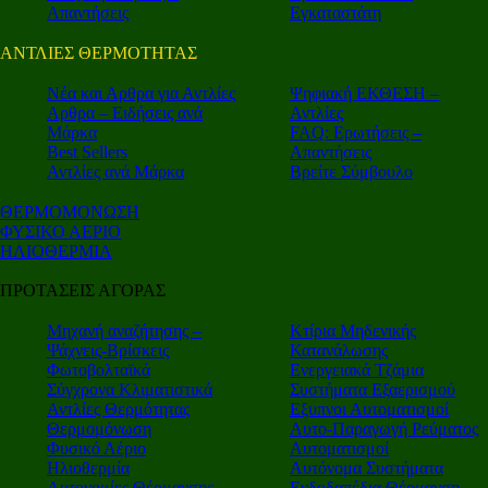
Απαντήσεις
Εγκαταστάτη
ΑΝΤΛΙΕΣ ΘΕΡΜΟΤΗΤΑΣ
Nέα και Αρθρα για Αντλίες
Ψηφιακή ΕΚΘΕΣΗ –
Αρθρα – Ειδήσεις ανά
Αντλίες
Μάρκα
FAQ: Ερωτήσεις –
Best Sellers
Απαντήσεις
Αντλίες ανά Μάρκα
Βρείτε Σύμβουλο
ΘΕΡΜΟΜΟΝΩΣΗ
ΦΥΣΙΚΟ ΑΕΡΙΟ
ΗΛΙΟΘΕΡΜΙΑ
ΠΡΟΤΑΣΕΙΣ ΑΓΟΡΑΣ
Μηχανή αναζήτησης –
Κτίρια Μηδενικής
Ψάχνεις-Βρίσκεις
Κατανάλωσης
Φωτοβολταϊκά
Ενεργειακά Τζάμια
Σύγχρονα Κλιματιστικά
Συστήματα Εξαερισμού
Αντλίες Θερμότητας
Εξυπνοι Αυτοματισμοί
Θερμομόνωση
Αυτο-Παραγωγή Ρεύματος
Φυσικό Αέριο
Αυτοματισμοί
Ηλιοθερμία
Αυτόνομα Συστήματα
Αυτονομίες Θέρμανσης
Ενδοδαπέδια Θέρμανση