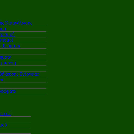
κής Κατανάλωσης
μια
ερισμού
τισμοί
 Ρεύματος
ήματα
έρμανση
θήκευσης Ενέργειας
ού
υφώματα
σκευές
σμού