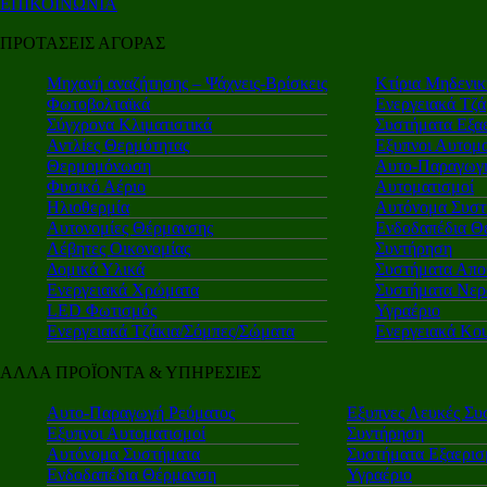
ΕΠΙΚΟΙΝΩΝΙΑ
ΠΡΟΤΑΣΕΙΣ ΑΓΟΡΑΣ
Μηχανή αναζήτησης – Ψάχνεις-Βρίσκεις
Κτίρια Μηδενι
Φωτοβολταϊκά
Ενεργειακά Τζά
Σύγχρονα Κλιματιστικά
Συστήματα Εξα
Αντλίες Θερμότητας
Εξυπνοι Αυτομα
Θερμομόνωση
Αυτο-Παραγωγή
Φυσικό Αέριο
Αυτοματισμοί
Ηλιοθερμία
Αυτόνομα Συστ
Αυτονομίες Θέρμανσης
Ενδοδαπέδια Θ
Λέβητες Οικονομίας
Συντήρηση
Δομικά Υλικά
Συστήματα Απο
Ενεργειακά Χρώματα
Συστήματα Νερ
LED Φωτισμός
Υγραέριο
Ενεργειακά Τζάκια/Σόμπες/Σώματα
Ενεργειακά Κο
ΑΛΛΑ ΠΡΟΪΟΝΤΑ & ΥΠΗΡΕΣΙΕΣ
Αυτο-Παραγωγή Ρεύματος
Εξυπνες Λευκές Συ
Εξυπνοι Αυτοματισμοί
Συντήρηση
Αυτόνομα Συστήματα
Συστήματα Εξαερι
Ενδοδαπέδια Θέρμανση
Υγραέριο