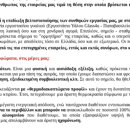
 άνθρωπος της εταιρείας μας τιμά τη θέση στην οποία βρίσκεται
 η επιδίωξη βελτιστοποίησης των συνθηκών εργασίας μας, με στό
 εργοστασίου γυαλιού (Εργοστάσιο Υάλου Glass4u - Παπαβασιλείου),
η λιανική όσο και στη χονδρική αγορά. Επιπλέον, σημείο - σταθμ
βρίσκεται σήμερα το "ορμητήριο" της εταιρείας, καθώς και ο υπερσ
φωμάτων, με αποδέκτες τόσο σε Ελλάδα, όσο και σε εξωτερικό. Οι π
από τις πιο επιτυχημένες εταιρείες, εντός και εκτός συνόρων, στο
υφώματα, στις μέρες μας;
άτων.
Είναι μια
φυσική
και
αισιόδοξη εξέλιξη,
καθώς πρόκειται γ
ειται για μια τάση της αγοράς, την οποία έχουμε διαπιστώσει και φ
ρηση
,
εξειδικευμένη συμβουλευτική κλπ.
Σε αυτό το σημείο, θα ήθε
κευάζονται
με
«θερμοδιακοπτώμενο προφίλ»
και έχουν τη δυνατότ
υ κτιρίου. Έτσι, πετυχαίνουμε μια άριστη θερμοκρασία σύμφωνα με 
μέγιστη ενεργειακή απόδοση, ενώ ταυτόχρονα διαθέτουν εντυπωσιακή
 για το περιβάλλον
και μπορούν να
ανακυκλωθούν σε ποσοστό 100%
 αλουμινίου
που διαθέτουμε, τα οποία εξασφαλίζουν υψηλή 
ς μας απολαμβάνουν και άριστη
ηχομόνωση
.