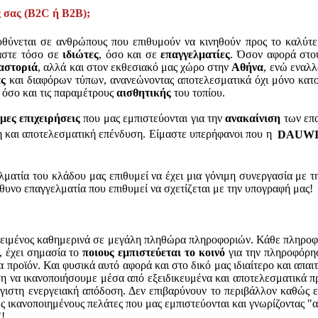
ς σας (Β2
C
ή Β2Β);
ευθύνεται σε ανθρώπους που επιθυμούν να κινηθούν προς το καλύτ
αστε τόσο σε
ιδιώτες
, όσο και σε
επαγγελματίες
. Όσον αφορά στου
αστοριά
, αλλά και στον εκθεσιακό μας χώρο στην
Αθήνα
, ενώ εναλλ
ας
και διαφόρων τύπων, ανανεώνοντας αποτελεσματικά όχι μόνο κατοι
, όσο και τις παραμέτρους
αισθητικής
του τοπίου.
μες επιχειρήσεις
που μας εμπιστεύονται για την
ανακαίνιση
των επ
η και αποτελεσματική επένδυση. Είμαστε υπερήφανοι που η
DAUW
λματία του κλάδου μας επιθυμεί να έχει μια γόνιμη συνεργασία με 
θυνο επαγγελματία που επιθυμεί να σχετίζεται με την υπογραφή μας!
θειμένος καθημερινά σε μεγάλη πληθώρα πληροφοριών. Κάθε πληροφορ
, έχει σημασία το
ποιους εμπιστεύεται το κοινό
για την πληροφόρησ
να προϊόν. Και φυσικά αυτό αφορά και στο δικό μας ιδιαίτερο και απα
έση να ικανοποιήσουμε μέσα από εξειδικευμένα και αποτελεσματικά 
γιστη ενεργειακή απόδοση. Δεν επιβαρύνουν το περιβάλλον καθώς ε
 ικανοποιημένους πελάτες που μας εμπιστεύονται και γνωρίζοντας "από
"!