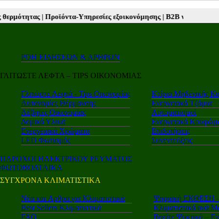
ϊόντα-Υπηρεσίες εξοικονόμησης |
Β2Β νέα |
Autotriti.gr |
Mototriti.g
ΡΟΗ ΕΙΔΗΣΕΩΝ & ΑΡΘΡΩΝ
ΓΛΙΤΩΣΤΕ ΛΕΦΤΑ – TIPS ΟΙΚΟΝΟΜΙΑΣ
Γλιτώστε Λεφτά - Tips Οικονομίας
Κτίρια Μηδενικής Κ
Αυτονομίες Θέρμανσης
Ενεργειακά Τζάμια
Λέβητες Οικονομίας
Αυτοματισμοί
Δομικά Υλικά
Ενεργειακά Κουφώμ
Ενεργειακά Χρώματα
Επιδοτήσεις
LED Φωτισμός
Συνεντεύξεις
ΠΑΡΟΧΟΙ ΗΛΕΚΤΡΙΚΟΥ ΡΕΥΜΑΤΟΣ
ΦΩΤΟΒΟΛΤΑΙΚΑ
ΣΥΓΧΡΟΝΑ ΚΛΙΜΑΤΙΣΤΙΚΑ
Νέα και Aρθρα για Κλιματιστικά
Ψηφιακή ΕΚΘΕΣΗ – 
Best Sellers Κλιματιστικά
Κλιματιστικά ανά Μ
FAQ
Βρείτε Ψυκτικό – Ε