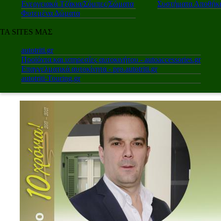
Ενεργειακά Τζάκια/Σόμπες/Σώματα
Συστήματα Αποθήκε
Φυτεμένα Δώματα
ΤΑ SITES ΜΑΣ
autotriti.gr
Προϊόντα και υπηρεσίες αυτοκινήτου - autoaccessories.gr
Επαγγελματικά αυτοκίνητα - pro.autotriti.gr
autotriti-Touring.gr