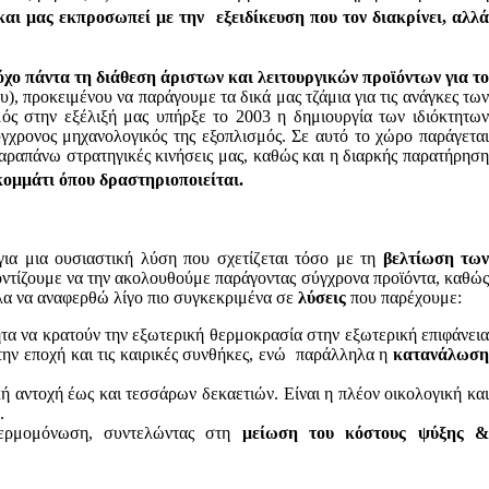
 και μας εκπροσωπεί με την εξειδίκευση που τον διακρίνει, αλλ
χο πάντα τη διάθεση άριστων και λειτουργικών προϊόντων για το
 προκειμένου να παράγουμε τα δικά μας τζάμια για τις ανάγκες τω
ός στην εξέλιξή μας υπήρξε το 2003 η δημιουργία των ιδιόκτητων
ύγχρονος μηχανολογικός της εξοπλισμός. Σε αυτό το χώρο παράγεται
αραπάνω στρατηγικές κινήσεις μας, καθώς και η διαρκής παρατήρηση
 κομμάτι όπου δραστηριοποιείται.
ια μια ουσιαστική λύση που σχετίζεται τόσο με τη
βελτίωση των
ροντίζουμε να την ακολουθούμε παράγοντας σύγχρονα προϊόντα, καθώ
λα να αναφερθώ λίγο πιο συγκεκριμένα σε
λύσεις
που παρέχουμε:
ητα να κρατούν την εξωτερική θερμοκρασία στην εξωτερική επιφάνει
την εποχή και τις καιρικές συνθήκες, ενώ παράλληλα η
κατανάλωσ
 αντοχή έως και τεσσάρων δεκαετιών. Είναι η πλέον οικολογική κα
.
θερμομόνωση, συντελώντας στη
μείωση του κόστους ψύξης 