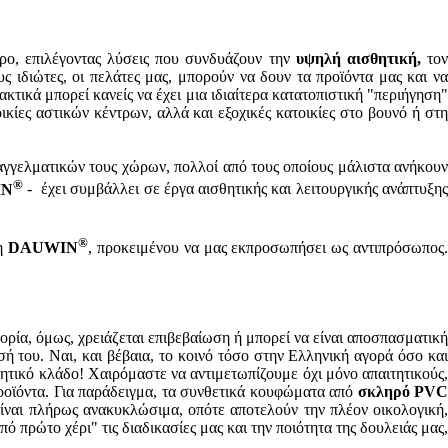
ερο, επιλέγοντας λύσεις που συνδυάζουν την
υψηλή αισθητική,
το
ς ιδιώτες, οι πελάτες μας, μπορούν να δουν τα προϊόντα μας και ν
ακτικά μπορεί κανείς να έχει μια ιδιαίτερα κατατοπιστική "περιήγηση
κίες αστικών κέντρων, αλλά και εξοχικές κατοικίες στο βουνό ή στ
αγγελματικών τους χώρων, πολλοί από τους οποίους μάλιστα ανήκουν
®
IN
- έχει συμβάλλει σε έργα αισθητικής και λειτουργικής ανάπτυξη
®
τη
DAUWIN
, προκειμένου να μας εκπροσωπήσει ως αντιπρόσωπος
ία, όμως, χρειάζεται επιβεβαίωση ή μπορεί να είναι αποσπασματική
ή του. Ναι, και βέβαια, το κοινό τόσο στην Ελληνική αγορά όσο κα
ιτητικό κλάδο! Χαιρόμαστε να αντιμετωπίζουμε όχι μόνο απαιτητικούς,
προϊόντα. Για παράδειγμα, τα συνθετικά κουφώματα από
σκληρό
PVC
ίναι πλήρως ανακυκλώσιμα, οπότε αποτελούν την πλέον οικολογική
 πρώτο χέρι" τις διαδικασίες μας και την ποιότητα της δουλειάς μας,