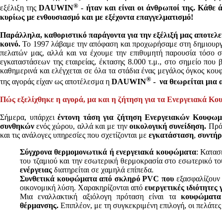
®
εξέλιξη της
DAUWIN
- ήταν και είναι οι άνθρωποί της. Κάθε
κυρίως με ενθουσιασμό και με εξέχοντα επαγγελματισμό!
Παράλληλα, καθοριστικό παράγοντα για την εξέλιξή μας αποτελεί
κοινό.
Το 1997 λάβαμε την απόφαση και προχωρήσαμε στη δημιουργία
πελατών μας, αλλά και να έχουμε την επιθυμητή παρουσία τόσο στ
εγκαταστάσεων της εταιρείας, έκτασης 8.000 τ.μ., στο σημείο που 
καθημερινά και ελέγχεται σε όλα τα στάδια ένας μεγάλος όγκος κου
®
της αγοράς είχαν ως αποτέλεσμα η
DAUWIN
- να θεωρείται μια 
Πώς εξελίχθηκε η αγορά, μα και η ζήτηση για τα Ενεργειακά Κο
Σήμερα, υπάρχει
έντονη τάση για ζήτηση Ενεργειακών Κουφωμ
συνθηκών
ενός χώρου, αλλά και με την
οικολογική συνείδηση.
Πρόκ
και τις ανάλογες υπηρεσίες που σχετίζονται με
εγκατάσταση
,
συντή
Σύγχρονα θερμομονωτικά ή ενεργειακά κουφώματα
: Κατασ
του τζαμιού και την εσωτερική θερμοκρασία στο εσωτερικό το
ενέργειας
διατηρείται σε χαμηλά επίπεδα.
Συνθετικά κουφώματα
από
σκληρό
PVC
που
εξασφαλίζουν 
οικονομική λύση. Χαρακηρίζονται από
ευεργετικές ιδιότητες
Μια εναλλακτική αξιόλογη πρόταση είναι τα
κουφώματα
θέρμανσης.
Επιπλέον, με τη συγκεκριμένη επιλογή, οι πελάτε