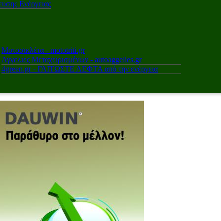
υσης Ενέργειας
Μοτοσικλέτα - mototriti.gr
Αγγελιες Μεταχειρισμένων - autoaggelies.gr
4green.gr - ΓΛΙΤΩΣΤΕ ΛΕΦΤΑ από την ενέργεια