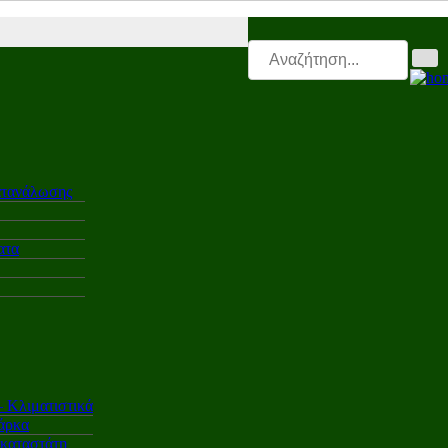
r |
Electro.triti |
Leasing.triti |
Mega & Elk Test |
After Sales |
Επαγγε
ατανάλωσης
ατα
Κλιματιστικά
άρκα
γκαταστάτη