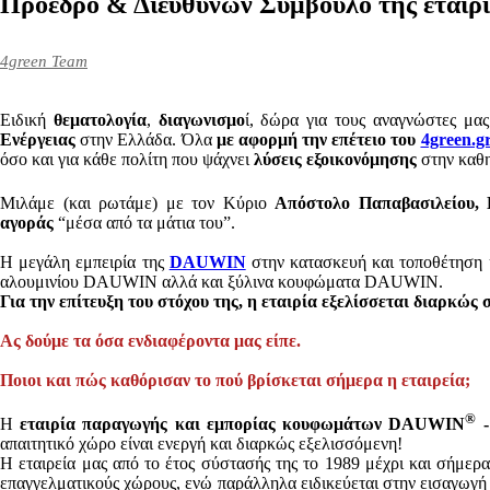
Πρόεδρο & Διευθύνων Σύμβουλο της εται
4green Team
Ειδική
θεματολογία
,
διαγωνισμο
ί, δώρα για τους αναγνώστες μα
Ενέργειας
στην Ελλάδα. Όλα
με αφορμή την επέτειο του
4green.g
όσο και για κάθε πολίτη που ψάχνει
λύσεις εξοικονόμησης
στην καθημ
Μιλάμε (και ρωτάμε) με τον Κύριο
Απόστολο Παπαβασιλείου,
αγοράς
“μέσα από τα μάτια του”.
Η μεγάλη εμπειρία της
DAUWIN
στην κατασκευή και τοποθέτηση
αλουμινίου DAUWIN αλλά και ξύλινα κουφώματα DAUWIN.
Για την επίτευξη του στόχου της, η εταιρία εξελίσσεται διαρκώς
Aς δούμε τα όσα ενδιαφέροντα μας είπε.
Ποιοι και πώς καθόρισαν το πού βρίσκεται σήμερα η εταιρεία;
®
Η
εταιρία παραγωγής και εμπορίας κουφωμάτων
DAUWIN
απαιτητικό χώρο είναι ενεργή και διαρκώς εξελισσόμενη!
Η εταιρεία μας από το έτος σύστασής της το 1989 μέχρι και σήμερα
επαγγελματικούς χώρους, ενώ παράλληλα ειδικεύεται στην εισαγωγή 