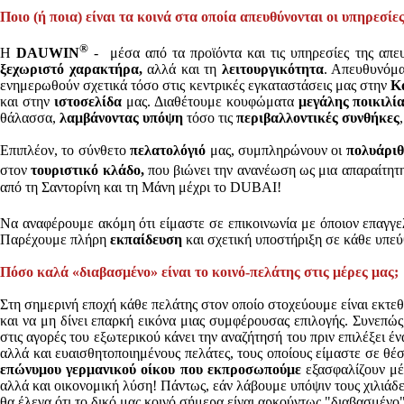
Ποιο (ή ποια) είναι τα κοινά στα οποία απευθύνονται οι υπηρεσίε
®
Η
DAUWIN
- μέσα από τα προϊόντα και τις υπηρεσίες της απ
ξεχωριστό χαρακτήρα,
αλλά και τη
λειτουργικότητα
. Απευθυνόμ
ενημερωθούν σχετικά τόσο στις κεντρικές εγκαταστάσεις μας στην
Κ
και στην
ιστοσελίδα
μας. Διαθέτουμε κουφώματα
μεγάλης ποικιλί
θάλασσα,
λαμβάνοντας υπόψη
τόσο τις
περιβαλλοντικές συνθήκες
Επιπλέον, το σύνθετο
πελατολόγιό
μας, συμπληρώνουν οι
πολυάριθ
στον
τουριστικό κλάδο,
που βιώνει την ανανέωση ως μια απαραίτητ
από τη Σαντορίνη και τη Μάνη μέχρι το DUBAI!
Να αναφέρουμε ακόμη ότι είμαστε σε επικοινωνία με όποιον επαγγε
Παρέχουμε πλήρη
εκπαίδευση
και σχετική υποστήριξη σε κάθε υπεύ
Πόσο καλά «διαβασμένο» είναι το κοινό-πελάτης στις μέρες μας;
Στη σημερινή εποχή κάθε πελάτης στον οποίο στοχεύουμε είναι εκτε
και να μη δίνει επαρκή εικόνα μιας συμφέρουσας επιλογής. Συνεπώς
στις αγορές του εξωτερικού κάνει την αναζήτησή του πριν επιλέξει έ
αλλά και ευαισθητοποιημένους πελάτες, τους οποίους είμαστε σε θ
επώνυμου γερμανικού οίκου που εκπροσωπούμε
εξασφαλίζουν μέ
αλλά και οικονομική λύση! Πάντως, εάν λάβουμε υπόψιν τους χιλιάδες
θα έλεγα ότι το δικό μας κοινό σήμερα είναι αρκούντως "διαβασμένο