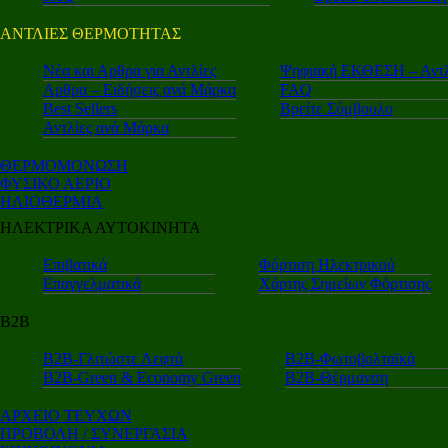
ΑΝΤΛΙΕΣ ΘΕΡΜΟΤΗΤΑΣ
Nέα και Αρθρα για Αντλίες
Ψηφιακή ΕΚΘΕΣΗ – Αντλ
Αρθρα – Ειδήσεις ανά Μάρκα
FAQ
Best Sellers
Βρείτε Σύμβουλο
Αντλίες ανά Μάρκα
ΘΕΡΜΟΜΟΝΩΣΗ
ΦΥΣΙΚΟ ΑΕΡΙΟ
ΗΛΙΟΘΕΡΜΙΑ
ΗΛΕΚΤΡΙΚΑ ΑΥΤΟΚΙΝΗΤΑ
Επιβατικά
Φόρτιση Ηλεκτρικού
Επαγγελματικά
Χάρτης Σημείων Φόρτισης
Β2Β
Β2Β-Γλιτώστε Λεφτά
Β2Β-Φωτοβολταϊκά
Β2Β-Green & Economy Green
Β2Β-Θέρμανση
ΑΡΧΕΙΟ ΤΕΥΧΩΝ
ΠΡΟΒΟΛΗ / ΣΥΝΕΡΓΑΣΙΑ