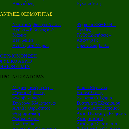
Απαντήσεις
Εγκαταστάτη
ΑΝΤΛΙΕΣ ΘΕΡΜΟΤΗΤΑΣ
Nέα και Αρθρα για Αντλίες
Ψηφιακή ΕΚΘΕΣΗ –
Αρθρα – Ειδήσεις ανά
Αντλίες
Μάρκα
FAQ: Ερωτήσεις –
Best Sellers
Απαντήσεις
Αντλίες ανά Μάρκα
Βρείτε Σύμβουλο
ΘΕΡΜΟΜΟΝΩΣΗ
ΦΥΣΙΚΟ ΑΕΡΙΟ
ΗΛΙΟΘΕΡΜΙΑ
ΠΡΟΤΑΣΕΙΣ ΑΓΟΡΑΣ
Μηχανή αναζήτησης –
Κτίρια Μηδενικής
Ψάχνεις-Βρίσκεις
Κατανάλωσης
Φωτοβολταϊκά
Ενεργειακά Τζάμια
Σύγχρονα Κλιματιστικά
Συστήματα Εξαερισμού
Αντλίες Θερμότητας
Εξυπνοι Αυτοματισμοί
Θερμομόνωση
Αυτο-Παραγωγή Ρεύματος
Φυσικό Αέριο
Αυτοματισμοί
Ηλιοθερμία
Αυτόνομα Συστήματα
Αυτονομίες Θέρμανσης
Ενδοδαπέδια Θέρμανση