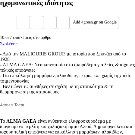
ηχομονωτικές ιδιότητες
Add 4green.gr on Google
10.677 επισκέψεις στο άρθρο
Σχολιάστε
- Από την MALIOURIS GROUP, με ιστορία που ξεκινάει από το
1928
- ALMA GAEA: Νέα καινοτομία στο σκυρόδεμα για λείες & ισχυρές
τελικές επιφάνειες
- Για επικόλληση μαρμάρων, πλακιδίων, πέτρας κλπ χωρίς τη χρήση
τσιμεντοκονίας
- Βελτιώνει τις συνθήκες σε σχέση με τη στατικότητα & τη
θερμομόνωση της κατασκευής
4green Team
Το
ALMA
GAEA
είναι ανθεκτικό ελαφροσκυρόδεμα με
διογκωμένο περλίτη και χαλαζιακή άμμο Αξιού. Δημιουργεί λεία και
ισχυρή τελική επιφάνεια για επικόλληση μαρμάρων, πλακιδίων,