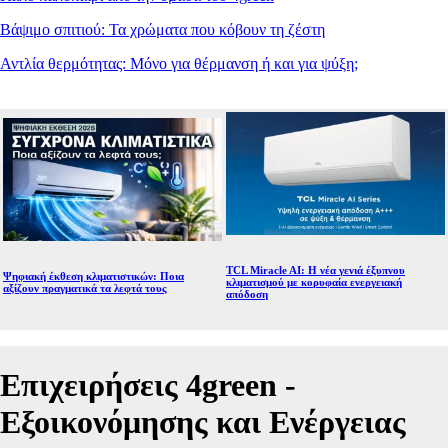
Βάψιμο σπιτιού: Τα χρώματα που κόβουν τη ζέστη
Αντλία θερμότητας: Μόνο για θέρμανση ή και για ψύξη;
TCL Miracle AI: Η νέα γενιά έξυπνου
Ψηφιακή έκθεση κλιματιστικών: Ποια
κλιματισμού με κορυφαία ενεργειακή
αξίζουν πραγματικά τα λεφτά τους
απόδοση