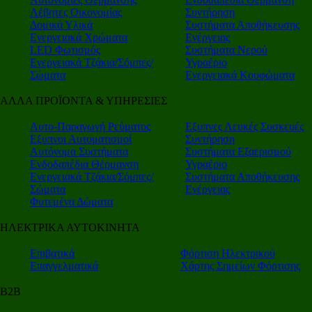
Λέβητες Οικονομίας
Συντήρηση
Δομικά Υλικά
Συστήματα Αποθήκευσης
Ενεργειακά Χρώματα
Ενέργειας
LED Φωτισμός
Συστήματα Νερού
Ενεργειακά Τζάκια/Σόμπες/
Υγραέριο
Σώματα
Ενεργειακά Κουφώματα
ΑΛΛΑ ΠΡΟΪΟΝΤΑ & ΥΠΗΡΕΣΙΕΣ
Αυτο-Παραγωγή Ρεύματος
Εξυπνες Λευκές Συσκευές
Εξυπνοι Αυτοματισμοί
Συντήρηση
Αυτόνομα Συστήματα
Συστήματα Εξαερισμού
Ενδοδαπέδια Θέρμανση
Υγραέριο
Ενεργειακά Τζάκια/Σόμπες/
Συστήματα Αποθήκευσης
Σώματα
Ενέργειας
Φυτεμένα Δώματα
ΗΛΕΚΤΡΙΚΑ ΑΥΤΟΚΙΝΗΤΑ
Επιβατικά
Φόρτιση Ηλεκτρικού
Επαγγελματικά
Χάρτης Σημείων Φόρτισης
Β2Β