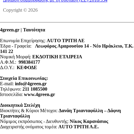
Copyright © 2026
4green.gr | Ταυτότητα
Επωνυμία Επιχείρησης:
AUTO ΤΡΙΤΗ ΑΕ
Έδρα - Γραφεία:
Λεωφόρος Αμαρουσίου 14 - Νέο Ηράκλειο, Τ.Κ.
141 22
Νομική Μορφή:
ΕΚΔΟΤΙΚΗ ΕΤΑΙΡΕΙΑ
Α.Φ.Μ.:
998384177
Δ.Ο.Υ.:
ΚΕΦΟΔΕ
Στοιχεία Επικοινωνίας:
E-mail:
info@4green.gr
Τηλέφωνο:
211 1085500
Ιστοσελίδα:
www.4green.gr
Διοικητικά Στελέχη
Ιδιοκτήτες & Κύριοι Μέτοχοι:
Δανάη Τριανταφύλλη – Δάφνη
Τριανταφύλλη
Νόμιμος εκπρόσωπος - Διευθυντής:
Νίκος Καρανάσιος
Διαχειριστής ονόματος τομέα:
ΑUTO ΤΡΙΤΗ Α.Ε.