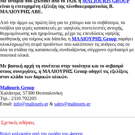
Με ιστορία που ξεκινάει από το 1928, η
MALIOURIS GROUP
είναι η επιτυχημένη εξέλιξη της πλινθοκεραμοποιϊας Β.
ΜΑΛΙΟΥΡΗΣ ΑΒΕ.
Από την άμμο ως πρώτη ύλη για το χτίσιμο και το σοβάτισμα, τα
τούβλα για γερές κατασκευές με υψηλούς συντελεστές αντοχής,
θερμομόνωσης και ηχομόνωσης, μέχρι τις επενδύσεις υψηλής
αισθητικής για τοίχους και δάπεδα, η
ΜΑΛΙΟΥΡΗΣ Group
παράγει
ολοκληρωμένη σειρά προϊόντων που καλύπτουν τις ανάγκες σας σε
όλα τα στάδια της κατασκευής συνδυάζοντας σύγχρονο σχεδιασμό με
ποιοτικά υλικά.
Με βασική αρχή τη συνέπεια στην ποιότητα και το σεβασμό
στους συνεργάτες, η ΜΑΛΙΟΥΡΗΣ Group οδηγεί τις εξελίξεις
στον κλάδο των δομικών υλικών.
Maliouris
Group
Χαλάστρα, 57300 Θεσσαλονίκη
Τηλ.: 2310 792205
Email:
info@maliouris.gr
&
sales@maliouris.gr
Σχετικές ειδήσεις
Καλό καλοκαίρι από την ομάδα του 4green