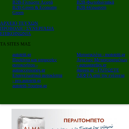
Β2Β-Γλιτώστε Λεφτά
Β2Β-Φωτοβολταϊκά
Β2Β-Green & Economy
Β2Β-Θέρμανση
Green
ΑΡΧΕΙΟ ΤΕΥΧΩΝ
ΠΡΟΒΟΛΗ / ΣΥΝΕΡΓΑΣΙΑ
ΕΠΙΚΟΙΝΩΝΙΑ
ΤΑ SITES ΜΑΣ
autotriti.gr
Μοτοσικλέτα - mototriti.gr
Προϊόντα και υπηρεσίες
Αγγελιες Μεταχειρισμένων
αυτοκινήτου -
- autoaggelies.gr
autoaccessories.gr
4green.gr - ΓΛΙΤΩΣΤΕ
Επαγγελματικά αυτοκίνητα
ΛΕΦΤΑ από την ενέργεια
- pro.autotriti.gr
autotriti-Touring.gr