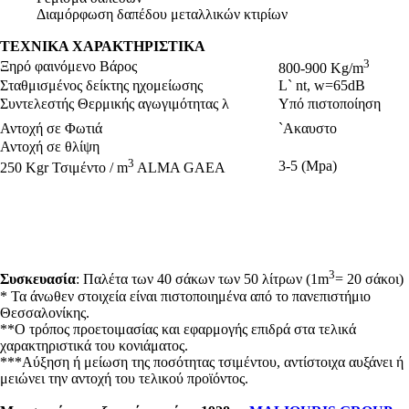
Διαμόρφωση δαπέδου μεταλλικών κτιρίων
ΤΕΧΝΙΚΑ ΧΑΡΑΚΤΗΡΙΣΤΙΚΑ
3
Ξηρό φαινόμενο Βάρος
800-900 Kg/m
Σταθμισμένος δείκτης ηχομείωσης
L` nt, w=65dB
Συντελεστής Θερμικής αγωγιμότητας λ
Υπό πιστοποίηση
Αντοχή σε Φωτιά
`Aκαυστο
Αντοχή σε θλίψη
3
3-5 (Mpa)
250 Kgr Τσιμέντο / m
ALMA GAEA
3
Συσκευασία
: Παλέτα των 40 σάκων των 50 λίτρων (1m
= 20 σάκοι)
* Τα άνωθεν στοιχεία είναι πιστοποιημένα από το πανεπιστήμιο
Θεσσαλονίκης.
**Ο τρόπος προετοιμασίας και εφαρμογής επιδρά στα τελικά
χαρακτηριστικά του κονιάματος.
***Αύξηση ή μείωση της ποσότητας τσιμέντου, αντίστοιχα αυξάνει ή
μειώνει την αντοχή του τελικού προϊόντος.