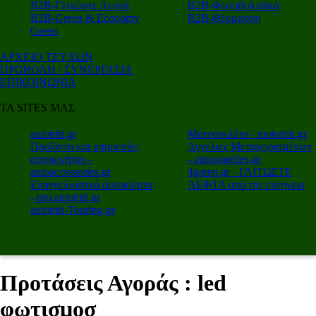
Β2Β-Γλιτώστε Λεφτά
Β2Β-Φωτοβολταϊκά
Β2Β-Green & Economy
Β2Β-Θέρμανση
Green
ΑΡΧΕΙΟ ΤΕΥΧΩΝ
ΠΡΟΒΟΛΗ / ΣΥΝΕΡΓΑΣΙΑ
ΕΠΙΚΟΙΝΩΝΙΑ
ΤΑ SITES ΜΑΣ
autotriti.gr
Μοτοσικλέτα - mototriti.gr
Προϊόντα και υπηρεσίες
Αγγελιες Μεταχειρισμένων
αυτοκινήτου -
- autoaggelies.gr
autoaccessories.gr
4green.gr - ΓΛΙΤΩΣΤΕ
Επαγγελματικά αυτοκίνητα
ΛΕΦΤΑ από την ενέργεια
- pro.autotriti.gr
autotriti-Touring.gr
Προτάσεις Αγοράς : led
φωτισμοσ