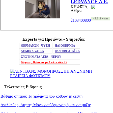
LEDVANCE Α.Ε.
ΚΗΦΙΣΙΑ,
Αθήνα
43.211 visits
2103400800
Experts για Προϊόντα - Υπηρεσίες
ΘΕΡΜΑΝΣΗ - ΨΥΞΗ
ΗΛΙΟΘΕΡΜΙΑ
ΔΟΜΙΚΑ ΥΛΙΚΑ
ΦΩΤΟΒΟΛΤΑΪΚΑ
ΣΥΣΤΗΜΑΤΑ ΑΕΡΑ - ΝΕΡΟΥ
Ψάχνεις; Βρίσκεις με 1 κλίκ
εδώ >>
Τελευταίες Ειδήσεις
Βάψιμο σπιτιού: Τα χρώματα που κόβουν τη ζέστη
Αντλία θερμότητας: Μόνο για θέρμανση ή και για ψύξη;