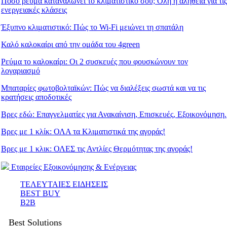
Πόσο ρεύμα καταναλώνει το κλιματιστικό σου; Όλη η αλήθεια για τις
ενεργειακές κλάσεις
Έξυπνο κλιματιστικό: Πώς το Wi-Fi μειώνει τη σπατάλη
Καλό καλοκαίρι από την ομάδα του 4green
Ρεύμα το καλοκαίρι: Οι 2 συσκευές που φουσκώνουν τον
λογαριασμό
Μπαταρίες φωτοβολταϊκών: Πώς να διαλέξεις σωστά και να τις
κρατήσεις αποδοτικές
Βρες εδώ: Eπαγγελματίες για Ανακαίνιση, Επισκευές, Εξοικονόμηση.
Βρες με 1 κλίκ: ΟΛΑ τα Κλιματιστικά της αγοράς!
Βρες με 1 κλικ: ΟΛΕΣ τις Αντλίες Θερμότητας της αγοράς!
Εταιρείες Εξοικονόμησης & Ενέργειας
ΤΕΛΕΥΤΑΙΕΣ ΕΙΔΗΣΕΙΣ
BEST BUY
B2B
Best Solutions