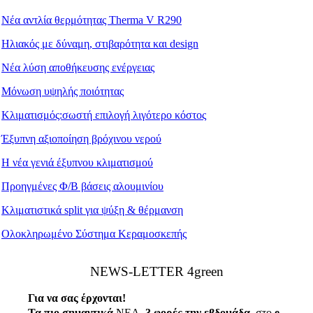
Νέα αντλία θερμότητας Therma V R290
Ηλιακός με δύναμη, στιβαρότητα και design
Νέα λύση αποθήκευσης ενέργειας
Μόνωση υψηλής ποιότητας
Κλιματισμός:σωστή επιλογή λιγότερο κόστος
Έξυπνη αξιοποίηση βρόχινου νερού
Η νέα γενιά έξυπνου κλιματισμού
Προηγμένες Φ/Β βάσεις αλουμινίου
Κλιματιστικά split για ψύξη & θέρμανση
Ολοκληρωμένο Σύστημα Κεραμοσκεπής
ΝEWS-LETTER 4green
Για να σας έρχονται!
Τα πιο σημαντικά
ΝΕΑ,
3 φορές την εβδομάδα
, στο
e
-