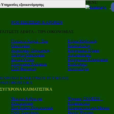
MENU
ες εξοικονόμησης |
Β2Β νέα |
Autotriti.gr |
Mototriti.gr |
Electro.triti
ΡΟΗ ΕΙΔΗΣΕΩΝ & ΑΡΘΡΩΝ
ΓΛΙΤΩΣΤΕ ΛΕΦΤΑ – TIPS ΟΙΚΟΝΟΜΙΑΣ
Γλιτώστε Λεφτά - Tips
Κτίρια Μηδενικής
Οικονομίας
Κατανάλωσης
Αυτονομίες Θέρμανσης
Ενεργειακά Τζάμια
Λέβητες Οικονομίας
Αυτοματισμοί
Δομικά Υλικά
Ενεργειακά Κουφώματα
Ενεργειακά Χρώματα
Επιδοτήσεις
LED Φωτισμός
Συνεντεύξεις
ΠΑΡΟΧΟΙ ΗΛΕΚΤΡΙΚΟΥ ΡΕΥΜΑΤΟΣ
ΦΩΤΟΒΟΛΤΑΙΚΑ
ΣΥΓΧΡΟΝΑ ΚΛΙΜΑΤΙΣΤΙΚΑ
Νέα και Aρθρα για
Ψηφιακή ΕΚΘΕΣΗ –
Κλιματιστικά
Κλιματιστικά
Best Sellers Κλιματιστικά
Κλιματιστικά ανά Μάρκα
FAQ: Ερωτήσεις –
Βρείτε Ψυκτικό –