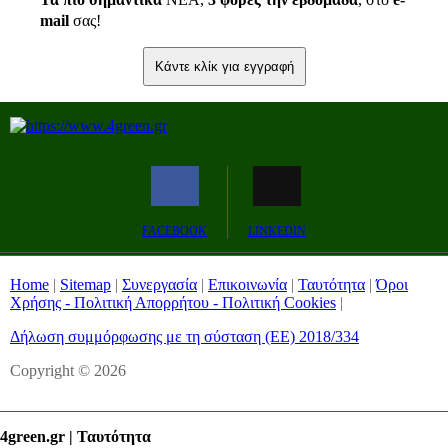
mail
σας!
Κάντε κλίκ για εγγραφή
FACEBOOK
LINKEDIN
Home
|
Sitemap
|
Συνεργασία
|
Επικοινωνία
|
Ταυτότητα
|
Όροι
Χρήσης - Πολιτική Απορρήτου - Πολιτική Cookies
|
Δήλωση συμμόρφωσης με τη σύσταση (ΕΕ) 2018/334
Copyright © 2026
4green.gr | Ταυτότητα