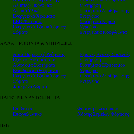
Λέβητες Οικονομίας
Συντήρηση
Δομικά Υλικά
Συστήματα Αποθήκευσης
Ενεργειακά Χρώματα
Ενέργειας
LED Φωτισμός
Συστήματα Νερού
Ενεργειακά Τζάκια/Σόμπες/
Υγραέριο
Σώματα
Ενεργειακά Κουφώματα
ΑΛΛΑ ΠΡΟΪΟΝΤΑ & ΥΠΗΡΕΣΙΕΣ
Αυτο-Παραγωγή Ρεύματος
Εξυπνες Λευκές Συσκευές
Εξυπνοι Αυτοματισμοί
Συντήρηση
Αυτόνομα Συστήματα
Συστήματα Εξαερισμού
Ενδοδαπέδια Θέρμανση
Υγραέριο
Ενεργειακά Τζάκια/Σόμπες/
Συστήματα Αποθήκευσης
Σώματα
Ενέργειας
Φυτεμένα Δώματα
ΗΛΕΚΤΡΙΚΑ ΑΥΤΟΚΙΝΗΤΑ
Επιβατικά
Φόρτιση Ηλεκτρικού
Επαγγελματικά
Χάρτης Σημείων Φόρτισης
Β2Β