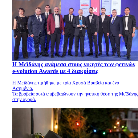
Η Μεϊδάνης ανάμεσα στους νικητές των φετινών
e-volution Awards με 4 διακρίσεις
Η Μεϊδάνης τιμήθηκε με τρία Χρυσά Βραβεία και ένα
Ασημένιο.
Τα βραβεία αυτά επιβεβαιώνουν την ηγετική θέση της Μεϊδάνης
στην αγορά.