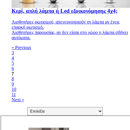
Κερί, απλή λάμπα ή Led εξοικονόμησης 4χ4;
Αισθητήρες φωτισμού, απενεργοποιούν τη λάμπα αν έχεις
επαρκή φωτισμό.
Αισθητήρες παρουσίας, αν δεν είσαι στο χώρο η λάμπα σβήνει
αυτόματα.
« Previous
3
4
5
6
7
8
9
10
11
Next »