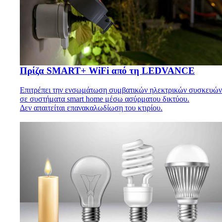
Πρίζα SMART+ WiFi από τη LEDVANCE
Επιτρέπει την ενσωμάτωση συμβατικών ηλεκτρικών συσκευών
σε συστήματα smart home μέσω ασύρματου δικτύου.
Δεν απαιτείται επανακαλωδίωση του κτιρίου.