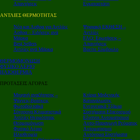
Απαντήσεις
Εγκαταστάτη
ΑΝΤΛΙΕΣ ΘΕΡΜΟΤΗΤΑΣ
Nέα και Αρθρα για Αντλίες
Ψηφιακή ΕΚΘΕΣΗ –
Αρθρα – Ειδήσεις ανά
Αντλίες
Μάρκα
FAQ: Ερωτήσεις –
Best Sellers
Απαντήσεις
Αντλίες ανά Μάρκα
Βρείτε Σύμβουλο
ΘΕΡΜΟΜΟΝΩΣΗ
ΦΥΣΙΚΟ ΑΕΡΙΟ
ΗΛΙΟΘΕΡΜΙΑ
ΠΡΟΤΑΣΕΙΣ ΑΓΟΡΑΣ
Μηχανή αναζήτησης –
Κτίρια Μηδενικής
Ψάχνεις-Βρίσκεις
Κατανάλωσης
Φωτοβολταϊκά
Ενεργειακά Τζάμια
Σύγχρονα Κλιματιστικά
Συστήματα Εξαερισμού
Αντλίες Θερμότητας
Εξυπνοι Αυτοματισμοί
Θερμομόνωση
Αυτο-Παραγωγή Ρεύματος
Φυσικό Αέριο
Αυτοματισμοί
Ηλιοθερμία
Αυτόνομα Συστήματα
Αυτονομίες Θέρμανσης
Ενδοδαπέδια Θέρμανση