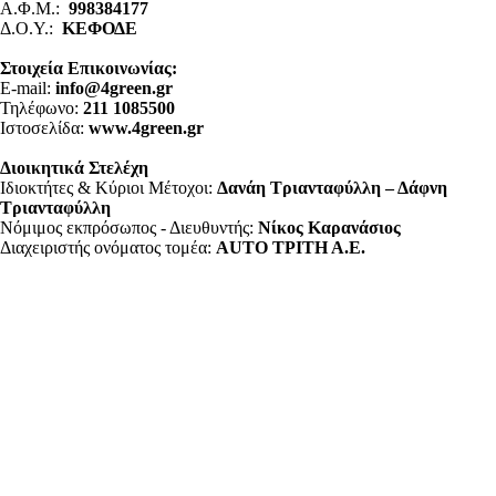
Α.Φ.Μ.:
998384177
Δ.Ο.Υ.:
ΚΕΦΟΔΕ
Στοιχεία Επικοινωνίας:
E-mail:
info@4green.gr
Τηλέφωνο:
211 1085500
Ιστοσελίδα:
www.4green.gr
Διοικητικά Στελέχη
Ιδιοκτήτες & Κύριοι Μέτοχοι:
Δανάη Τριανταφύλλη – Δάφνη
Τριανταφύλλη
Νόμιμος εκπρόσωπος - Διευθυντής:
Νίκος Καρανάσιος
Διαχειριστής ονόματος τομέα:
ΑUTO ΤΡΙΤΗ Α.Ε.