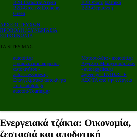
Β2Β-Γλιτώστε Λεφτά
Β2Β-Φωτοβολταϊκά
Β2Β-Green & Economy
Β2Β-Θέρμανση
Green
ΑΡΧΕΙΟ ΤΕΥΧΩΝ
ΠΡΟΒΟΛΗ / ΣΥΝΕΡΓΑΣΙΑ
ΕΠΙΚΟΙΝΩΝΙΑ
ΤΑ SITES ΜΑΣ
autotriti.gr
Μοτοσικλέτα - mototriti.gr
Προϊόντα και υπηρεσίες
Αγγελιες Μεταχειρισμένων
αυτοκινήτου -
- autoaggelies.gr
autoaccessories.gr
4green.gr - ΓΛΙΤΩΣΤΕ
Επαγγελματικά αυτοκίνητα
ΛΕΦΤΑ από την ενέργεια
- pro.autotriti.gr
autotriti-Touring.gr
Ενεργειακά τζάκια: Οικονομία,
ζεστασιά και αποδοτική