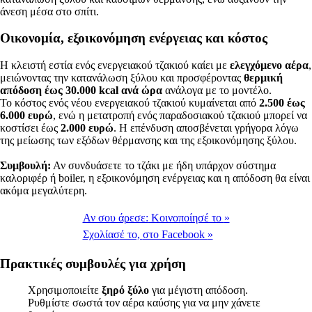
άνεση μέσα στο σπίτι.
Οικονομία, εξοικονόμηση ενέργειας και κόστος
Η κλειστή εστία ενός ενεργειακού τζακιού καίει με
ελεγχόμενο αέρα
,
μειώνοντας την κατανάλωση ξύλου και προσφέροντας
θερμική
απόδοση έως 30.000 kcal ανά ώρα
ανάλογα με το μοντέλο.
Το κόστος ενός νέου ενεργειακού τζακιού κυμαίνεται από
2.500 έως
6.000 ευρώ
, ενώ η μετατροπή ενός παραδοσιακού τζακιού μπορεί να
κοστίσει έως
2.000 ευρώ
. Η επένδυση αποσβένεται γρήγορα λόγω
της μείωσης των εξόδων θέρμανσης και της εξοικονόμησης ξύλου.
Συμβουλή:
Αν συνδυάσετε το τζάκι με ήδη υπάρχον σύστημα
καλοριφέρ ή boiler, η εξοικονόμηση ενέργειας και η απόδοση θα είναι
ακόμα μεγαλύτερη.
Αν σου άρεσε:
Κοινοποίησέ το
»
Σχολίασέ το,
στο Facebook
»
Πρακτικές συμβουλές για χρήση
Χρησιμοποιείτε
ξηρό ξύλο
για μέγιστη απόδοση.
Ρυθμίστε σωστά τον αέρα καύσης για να μην χάνετε