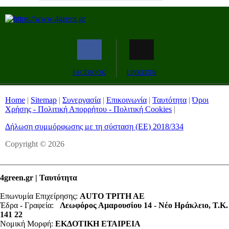
Remaining
-0:00
Fullscreen
FACEBOOK
LINKEDIN
Time
Home
|
Sitemap
|
Συνεργασία
|
Επικοινωνία
|
Ταυτότητα
|
Όροι
Χρήσης - Πολιτική Απορρήτου - Πολιτική Cookies
|
Δήλωση συμμόρφωσης με τη σύσταση (ΕΕ) 2018/334
Copyright © 2026
4green.gr | Ταυτότητα
Επωνυμία Επιχείρησης:
AUTO ΤΡΙΤΗ ΑΕ
Έδρα - Γραφεία:
Λεωφόρος Αμαρουσίου 14 - Νέο Ηράκλειο, Τ.Κ.
141 22
Νομική Μορφή:
ΕΚΔΟΤΙΚΗ ΕΤΑΙΡΕΙΑ