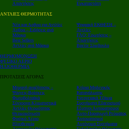
Απαντήσεις
Εγκαταστάτη
ΑΝΤΛΙΕΣ ΘΕΡΜΟΤΗΤΑΣ
Nέα και Αρθρα για Αντλίες
Ψηφιακή ΕΚΘΕΣΗ –
Αρθρα – Ειδήσεις ανά
Αντλίες
Μάρκα
FAQ: Ερωτήσεις –
Best Sellers
Απαντήσεις
Αντλίες ανά Μάρκα
Βρείτε Σύμβουλο
ΘΕΡΜΟΜΟΝΩΣΗ
ΦΥΣΙΚΟ ΑΕΡΙΟ
ΗΛΙΟΘΕΡΜΙΑ
ΠΡΟΤΑΣΕΙΣ ΑΓΟΡΑΣ
Μηχανή αναζήτησης –
Κτίρια Μηδενικής
Ψάχνεις-Βρίσκεις
Κατανάλωσης
Φωτοβολταϊκά
Ενεργειακά Τζάμια
Σύγχρονα Κλιματιστικά
Συστήματα Εξαερισμού
Αντλίες Θερμότητας
Εξυπνοι Αυτοματισμοί
Θερμομόνωση
Αυτο-Παραγωγή Ρεύματος
Φυσικό Αέριο
Αυτοματισμοί
Ηλιοθερμία
Αυτόνομα Συστήματα
Αυτονομίες Θέρμανσης
Ενδοδαπέδια Θέρμανση