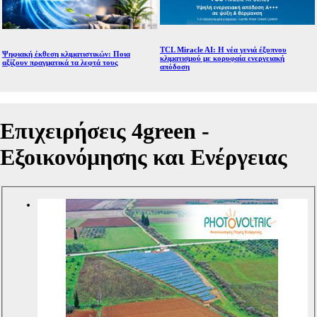
TCL Miracle AI: Η νέα γενιά έξυπνου
Ψηφιακή έκθεση κλιματιστικών: Ποια
κλιματισμού με κορυφαία ενεργειακή
αξίζουν πραγματικά τα λεφτά τους
απόδοση