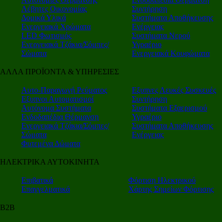
Λέβητες Οικονομίας
Συντήρηση
Δομικά Υλικά
Συστήματα Αποθήκευσης
Ενεργειακά Χρώματα
Ενέργειας
LED Φωτισμός
Συστήματα Νερού
Ενεργειακά Τζάκια/Σόμπες/
Υγραέριο
Σώματα
Ενεργειακά Κουφώματα
ΑΛΛΑ ΠΡΟΪΟΝΤΑ & ΥΠΗΡΕΣΙΕΣ
Αυτο-Παραγωγή Ρεύματος
Εξυπνες Λευκές Συσκευές
Εξυπνοι Αυτοματισμοί
Συντήρηση
Αυτόνομα Συστήματα
Συστήματα Εξαερισμού
Ενδοδαπέδια Θέρμανση
Υγραέριο
Ενεργειακά Τζάκια/Σόμπες/
Συστήματα Αποθήκευσης
Σώματα
Ενέργειας
Φυτεμένα Δώματα
ΗΛΕΚΤΡΙΚΑ ΑΥΤΟΚΙΝΗΤΑ
Επιβατικά
Φόρτιση Ηλεκτρικού
Επαγγελματικά
Χάρτης Σημείων Φόρτισης
Β2Β