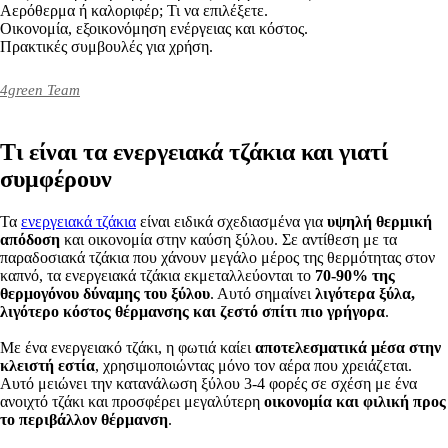
Αερόθερμα ή καλοριφέρ; Τι να επιλέξετε.
Οικονομία, εξοικονόμηση ενέργειας και κόστος.
Πρακτικές συμβουλές για χρήση.
4green Team
Τι είναι τα ενεργειακά τζάκια και γιατί
συμφέρουν
Τα
ενεργειακά τζάκια
είναι ειδικά σχεδιασμένα για
υψηλή θερμική
απόδοση
και οικονομία στην καύση ξύλου. Σε αντίθεση με τα
παραδοσιακά τζάκια που χάνουν μεγάλο μέρος της θερμότητας στον
καπνό, τα ενεργειακά τζάκια εκμεταλλεύονται το
70-90% της
θερμογόνου δύναμης του ξύλου
. Αυτό σημαίνει
λιγότερα ξύλα,
λιγότερο κόστος θέρμανσης και ζεστό σπίτι πιο γρήγορα
.
Με ένα ενεργειακό τζάκι, η φωτιά καίει
αποτελεσματικά μέσα στην
κλειστή εστία
, χρησιμοποιώντας μόνο τον αέρα που χρειάζεται.
Αυτό μειώνει την κατανάλωση ξύλου 3-4 φορές σε σχέση με ένα
ανοιχτό τζάκι και προσφέρει μεγαλύτερη
οικονομία και φιλική προς
το περιβάλλον θέρμανση
.