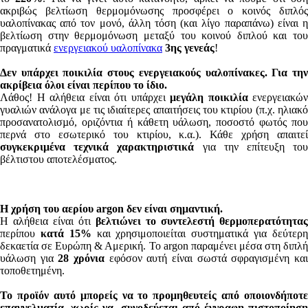
ακριβώς βελτίωση θερμομόνωσης προσφέρει ο κοινός διπλός
υαλοπίνακας από τον μονό, άλλη τόση (και λίγο παραπάνω) είναι η
βελτίωση στην θερμομόνωση μεταξύ του κοινού διπλού και του
πραγματικά
ενεργειακού υαλοπίνακα
3ης γενεάς
!
Δεν υπάρχει ποικιλία στους ενεργειακούς υαλοπίνακες. Για την
ακρίβεια όλοι είναι περίπου το ίδιο.
Λάθος! Η αλήθεια είναι ότι υπάρχει
μεγάλη ποικιλία
ενεργειακών
γυαλιών ανάλογα με τις ιδιαίτερες απαιτήσεις του κτιρίου (π.χ. ηλιακό
προσανατολισµό, οριζόντια ή κάθετη υάλωση, ποσοστό φωτός που
περνά στο εσωτερικό του κτιρίου, κ.α.). Κάθε χρήση απαιτεί
συγκεκριμένα τεχνικά χαρακτηριστικά
για την επίτευξη το
βέλτιστου αποτελέσματος.
Η χρήση του αερίου argon δεν είναι σημαντική.
Η αλήθεια είναι ότι
βελτιώνει το συντελεστή θερμοπερατότητας
περίπου
κατά 15%
και χρησιμοποιείται συστηματικά για δεύτερ
δεκαετία σε Ευρώπη & Αμερική. Το argon παραμένει μέσα στη διπλή
υάλωση για
28 χρόνια
εφόσον αυτή είναι σωστά σφραγισμένη κα
τοποθετημένη.
Το προϊόν αυτό μπορείς να το προμηθευτείς από οποιονδήποτε
επαγγελματία, χωρίς να συνοδεύεται από έγγραφη πιστοποίηση