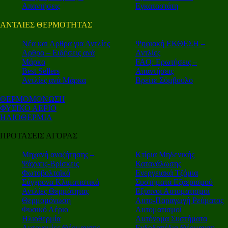
Απαντήσεις
Εγκαταστάτη
ΑΝΤΛΙΕΣ ΘΕΡΜΟΤΗΤΑΣ
Nέα και Αρθρα για Αντλίες
Ψηφιακή ΕΚΘΕΣΗ –
Αρθρα – Ειδήσεις ανά
Αντλίες
Μάρκα
FAQ: Ερωτήσεις –
Best Sellers
Απαντήσεις
Αντλίες ανά Μάρκα
Βρείτε Σύμβουλο
ΘΕΡΜΟΜΟΝΩΣΗ
ΦΥΣΙΚΟ ΑΕΡΙΟ
ΗΛΙΟΘΕΡΜΙΑ
ΠΡΟΤΑΣΕΙΣ ΑΓΟΡΑΣ
Μηχανή αναζήτησης –
Κτίρια Μηδενικής
Ψάχνεις-Βρίσκεις
Κατανάλωσης
Φωτοβολταϊκά
Ενεργειακά Τζάμια
Σύγχρονα Κλιματιστικά
Συστήματα Εξαερισμού
Αντλίες Θερμότητας
Εξυπνοι Αυτοματισμοί
Θερμομόνωση
Αυτο-Παραγωγή Ρεύματος
Φυσικό Αέριο
Αυτοματισμοί
Ηλιοθερμία
Αυτόνομα Συστήματα
Αυτονομίες Θέρμανσης
Ενδοδαπέδια Θέρμανση