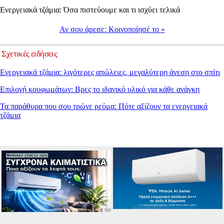
Ενεργειακά τζάμια: Όσα πιστεύουμε και τι ισχύει τελικά
Αν σου άρεσε:
Κοινοποίησέ το
»
Σχετικές ειδήσεις
Ενεργειακά τζάμια: λιγότερες απώλειες, μεγαλύτερη άνεση στο σπίτι
Επιλογή κουφωμάτων: Βρες το ιδανικό υλικό για κάθε ανάγκη
Τα παράθυρα που σου τρώνε ρεύμα: Πότε αξίζουν τα ενεργειακά
τζάμια