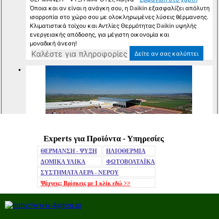
Experts για Προϊόντα - Υπηρεσίες
Mute
ΘΕΡΜΑΝΣΗ - ΨΥΞΗ
ΗΛΙΟΘΕΡΜΙΑ
ΔΟΜΙΚΑ ΥΛΙΚΑ
ΦΩΤΟΒΟΛΤΑΪΚΑ
ΣΥΣΤΗΜΑΤΑ ΑΕΡΑ - ΝΕΡΟΥ
Ψάχνεις; Βρίσκεις με 1 κλίκ
εδώ >>