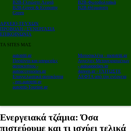
Β2Β-Γλιτώστε Λεφτά
Β2Β-Φωτοβολταϊκά
Β2Β-Green & Economy
Β2Β-Θέρμανση
Green
ΑΡΧΕΙΟ ΤΕΥΧΩΝ
ΠΡΟΒΟΛΗ / ΣΥΝΕΡΓΑΣΙΑ
ΕΠΙΚΟΙΝΩΝΙΑ
ΤΑ SITES ΜΑΣ
autotriti.gr
Μοτοσικλέτα - mototriti.gr
Προϊόντα και υπηρεσίες
Αγγελιες Μεταχειρισμένων
αυτοκινήτου -
- autoaggelies.gr
autoaccessories.gr
4green.gr - ΓΛΙΤΩΣΤΕ
Επαγγελματικά αυτοκίνητα
ΛΕΦΤΑ από την ενέργεια
- pro.autotriti.gr
autotriti-Touring.gr
Ενεργειακά τζάμια: Όσα
πιστεύουμε και τι ισχύει τελικά