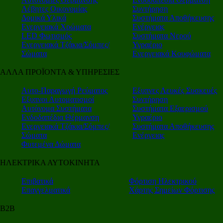
Λέβητες Οικονομίας
Συντήρηση
Δομικά Υλικά
Συστήματα Αποθήκευσης
Ενεργειακά Χρώματα
Ενέργειας
LED Φωτισμός
Συστήματα Νερού
Ενεργειακά Τζάκια/Σόμπες/
Υγραέριο
Σώματα
Ενεργειακά Κουφώματα
ΑΛΛΑ ΠΡΟΪΟΝΤΑ & ΥΠΗΡΕΣΙΕΣ
Αυτο-Παραγωγή Ρεύματος
Εξυπνες Λευκές Συσκευές
Εξυπνοι Αυτοματισμοί
Συντήρηση
Αυτόνομα Συστήματα
Συστήματα Εξαερισμού
Ενδοδαπέδια Θέρμανση
Υγραέριο
Ενεργειακά Τζάκια/Σόμπες/
Συστήματα Αποθήκευσης
Σώματα
Ενέργειας
Φυτεμένα Δώματα
ΗΛΕΚΤΡΙΚΑ ΑΥΤΟΚΙΝΗΤΑ
Επιβατικά
Φόρτιση Ηλεκτρικού
Επαγγελματικά
Χάρτης Σημείων Φόρτισης
Β2Β