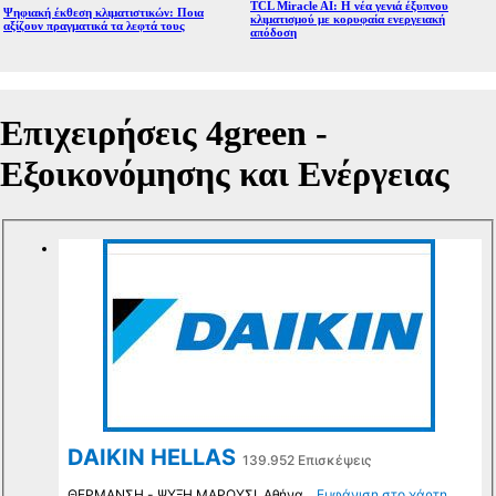
TCL Miracle AI: Η νέα γενιά έξυπνου
Ψηφιακή έκθεση κλιματιστικών: Ποια
κλιματισμού με κορυφαία ενεργειακή
αξίζουν πραγματικά τα λεφτά τους
απόδοση