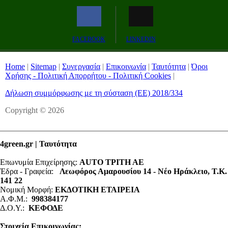
Remaining
-0:00
Fullscreen
FACEBOOK
LINKEDIN
Time
Home
|
Sitemap
|
Συνεργασία
|
Επικοινωνία
|
Ταυτότητα
|
Όροι
Χρήσης - Πολιτική Απορρήτου - Πολιτική Cookies
|
Δήλωση συμμόρφωσης με τη σύσταση (ΕΕ) 2018/334
Copyright © 2026
4green.gr | Ταυτότητα
Επωνυμία Επιχείρησης:
AUTO ΤΡΙΤΗ ΑΕ
Έδρα - Γραφεία:
Λεωφόρος Αμαρουσίου 14 - Νέο Ηράκλειο, Τ.Κ.
141 22
Νομική Μορφή:
ΕΚΔΟΤΙΚΗ ΕΤΑΙΡΕΙΑ
Α.Φ.Μ.:
998384177
Δ.Ο.Υ.:
ΚΕΦΟΔΕ
Στοιχεία Επικοινωνίας: