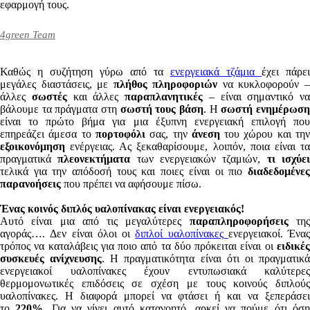
εφαρμογή τους.
4green Team
Καθώς η συζήτηση γύρω από τα
ενεργειακά τζάμια
έχει πάρει
μεγάλες διαστάσεις, με
πλήθος πληροφοριών
να κυκλοφορούν 
άλλες
σωστές
και άλλες
παραπλανητικές
– είναι σημαντικό να
βάλουμε τα πράγματα στη
σωστή τους βάση
. Η
σωστή ενημέρωσ
είναι το πρώτο βήμα για μια έξυπνη ενεργειακή επιλογή που
επηρεάζει άμεσα το
πορτοφόλι
σας, την
άνεση
του χώρου και τη
εξοικονόμηση
ενέργειας. Ας ξεκαθαρίσουμε, λοιπόν, ποια είναι τα
πραγματικά
πλεονεκτήματα
των ενεργειακών τζαμιών,
τι ισχύε
τελικά για την απόδοσή τους και ποιες είναι οι πιο
διαδεδομένες
παρανοήσεις
που πρέπει να αφήσουμε πίσω.
Ένας κοινός διπλός υαλοπίνακας είναι ενεργειακός!
Αυτό είναι μια από τις μεγαλύτερες
παραπληροφορήσεις
τη
αγοράς…. Δεν είναι όλοι οι
διπλοί υαλοπίνακες
ενεργειακοί. Ένας
τρόπος να καταλάβεις για ποιο από τα δύο πρόκειται είναι οι
ειδικές
συσκευές ανίχνευσης
. Η πραγματικότητα είναι ότι οι πραγματικ
ενεργειακοί υαλοπίνακες έχουν εντυπωσιακά καλύτερες
θερμομονωτικές επιδόσεις σε σχέση με τους κοινούς διπλούς
υαλοπίνακες. Η διαφορά μπορεί να φτάσει ή και να ξεπεράσει
το
220%
. Για να γίνει αυτό κατανοητό, αρκεί να πούμε ότι όσ