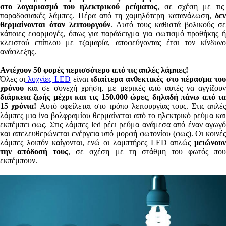
στο λογαριασμό του ηλεκτρικού ρεύματος
, σε σχέση με τις
παραδοσιακές λάμπες. Πέρα από τη χαμηλότερη κατανάλωση,
δεν
θερμαίνονται όταν λειτουργούν
. Αυτό τους καθιστά βολικούς σ
κάποιες εφαρμογές, όπως για παράδειγμα για φωτισμό προθήκης ή
κλειστού επίπλου με τζαμαρία, αποφεύγοντας έτσι τον κίνδυνο
ανάφλεξης.
Αντέχουν 50 φορές περισσότερο από τις απλές λάμπες!
Όλες οι
λυχνίες LED
είναι
ιδιαίτερα ανθεκτικές στο πέρασμα το
χρόνου
και σε συνεχή χρήση, με μερικές από αυτές να αγγίζουν
διάρκεια ζωής μέχρι και τις 150.000 ώρες
,
δηλαδή πάνω από τ
15 χρόνια!
Αυτό οφείλεται στο τρόπο λειτουργίας τους. Στις απλέ
λάμπες μια ίνα βολφραμίου θερμαίνεται από το ηλεκτρικό ρεύμα και
εκπέμπει φως. Στις λάμπες led ρέει ρεύμα ανάμεσα από έναν αγωγό
και απελευθερώνεται ενέργεια υπό μορφή φωτονίου (φως). Οι κοινές
λάμπες λοιπόν καίγονται, ενώ οι λαμπτήρες LED απλώς
μειώνουν
την απόδοσή τους
, σε σχέση με τη στάθμη του φωτός πο
εκπέμπουν.