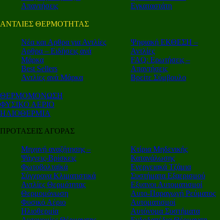
Απαντήσεις
Εγκαταστάτη
ΑΝΤΛΙΕΣ ΘΕΡΜΟΤΗΤΑΣ
Nέα και Αρθρα για Αντλίες
Ψηφιακή ΕΚΘΕΣΗ –
Αρθρα – Ειδήσεις ανά
Αντλίες
Μάρκα
FAQ: Ερωτήσεις –
Best Sellers
Απαντήσεις
Αντλίες ανά Μάρκα
Βρείτε Σύμβουλο
ΘΕΡΜΟΜΟΝΩΣΗ
ΦΥΣΙΚΟ ΑΕΡΙΟ
ΗΛΙΟΘΕΡΜΙΑ
ΠΡΟΤΑΣΕΙΣ ΑΓΟΡΑΣ
Μηχανή αναζήτησης –
Κτίρια Μηδενικής
Ψάχνεις-Βρίσκεις
Κατανάλωσης
Φωτοβολταϊκά
Ενεργειακά Τζάμια
Σύγχρονα Κλιματιστικά
Συστήματα Εξαερισμού
Αντλίες Θερμότητας
Εξυπνοι Αυτοματισμοί
Θερμομόνωση
Αυτο-Παραγωγή Ρεύματος
Φυσικό Αέριο
Αυτοματισμοί
Ηλιοθερμία
Αυτόνομα Συστήματα
Αυτονομίες Θέρμανσης
Ενδοδαπέδια Θέρμανση