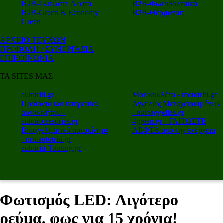
Β2Β-Γλιτώστε Λεφτά
Β2Β-Φωτοβολταϊκά
Β2Β-Green & Economy
Β2Β-Θέρμανση
Green
ΑΡΧΕΙΟ ΤΕΥΧΩΝ
ΠΡΟΒΟΛΗ / ΣΥΝΕΡΓΑΣΙΑ
ΕΠΙΚΟΙΝΩΝΙΑ
ΤΑ SITES ΜΑΣ
autotriti.gr
Μοτοσικλέτα - mototriti.gr
Προϊόντα και υπηρεσίες
Αγγελιες Μεταχειρισμένων
αυτοκινήτου -
- autoaggelies.gr
autoaccessories.gr
4green.gr - ΓΛΙΤΩΣΤΕ
Επαγγελματικά αυτοκίνητα
ΛΕΦΤΑ από την ενέργεια
- pro.autotriti.gr
autotriti-Touring.gr
Φωτισμός LED: Λιγότερο
ρεύμα, φως για 15 χρόνια!