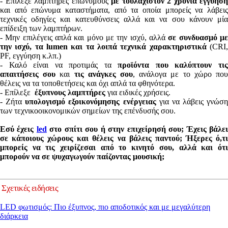
- Επίλεξε λαμπτήρες επώνυμους
με τουλάχιστον 2 χρόνια εγγύηση
και από επώνυμα καταστήματα, από τα οποία μπορείς να λάβεις
τεχνικές οδηγίες και κατευθύνσεις αλλά και να σου κάνουν μία
επίδειξη των λαμπτήρων.
- Μην επιλέγεις απλά και μόνο με την ισχύ, αλλά
σε συνδυασμό μ
την ισχύ, τα lumen και τα λοιπά τεχνικά χαρακτηριστικά
(CRI
PF, εγγύηση κ.λπ.)
- Καλό είναι να προτιμάς τα
προϊόντα που καλύπτουν τι
απαιτήσεις σου
και
τις ανάγκες σου
, ανάλογα με το χώρο πο
θέλεις να τα τοποθετήσεις και όχι απλά τα φθηνότερα.
- Επίλεξε
έξυπνους λαμπτήρες
για ειδικές χρήσεις.
- Ζήτα
υπολογισμό εξοικονόμησης ενέργειας
για να λάβεις γνώση
των τεχνικοοικονομικών σημείων της επένδυσής σου.
Εσύ έχεις
led
στο σπίτι σου ή στην επιχείρησή σου; Έχεις βάλε
σε κάποιους χώρους και θέλεις να βάλεις παντού; Ήξερες ό,τι
μπορείς να τις χειρίζεσαι από το κινητό σου, αλλά και ότι
μπορούν να σε ψυχαγωγούν παίζοντας μουσική;
Σχετικές ειδήσεις
LED φωτισμός: Πιο έξυπνος, πιο αποδοτικός και με μεγαλύτερη
διάρκεια