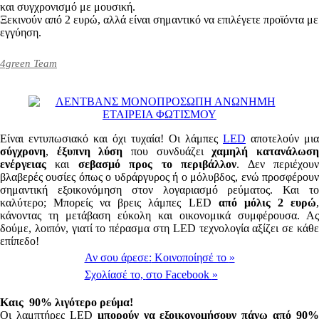
και συγχρονισμό με μουσική.
Ξεκινούν από 2 ευρώ, αλλά είναι σημαντικό να επιλέγετε προϊόντα με
εγγύηση.
4green Team
Είναι εντυπωσιακό και όχι τυχαία! Οι λάμπες
LED
αποτελούν μια
σύγχρονη
,
έξυπνη λύση
που συνδυάζει
χαμηλή κατανάλωσ
ενέργειας
και
σεβασμό προς το περιβάλλον
. Δεν περιέχου
βλαβερές ουσίες όπως ο υδράργυρος ή ο μόλυβδος, ενώ προσφέρουν
σημαντική εξοικονόμηση στον λογαριασμό ρεύματος. Και το
καλύτερο; Μπορείς να βρεις λάμπες LED
από μόλις 2 ευρώ
κάνοντας τη μετάβαση εύκολη και οικονομικά συμφέρουσα. Ας
δούμε, λοιπόν, γιατί το πέρασμα στη LED τεχνολογία αξίζει σε κάθε
επίπεδο!
Αν σου άρεσε:
Κοινοποίησέ το
»
Σχολίασέ το,
στο Facebook
»
Καις 90% λιγότερο ρεύμα!
Οι λαμπτήρες LED
μπορούν να εξοικονομήσουν πάνω από 90%