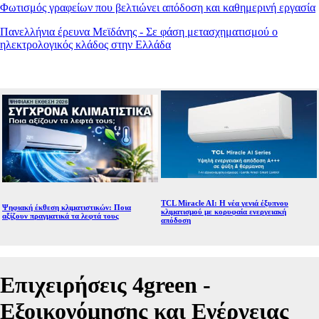
Φωτισμός γραφείων που βελτιώνει απόδοση και καθημερινή εργασία
Πανελλήνια έρευνα Μεϊδάνης - Σε φάση μετασχηματισμού ο
ηλεκτρολογικός κλάδος στην Ελλάδα
TCL Miracle AI: Η νέα γενιά έξυπνου
Ψηφιακή έκθεση κλιματιστικών: Ποια
κλιματισμού με κορυφαία ενεργειακή
αξίζουν πραγματικά τα λεφτά τους
απόδοση