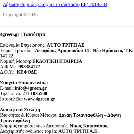
Δήλωση συμμόρφωσης με τη σύσταση (ΕΕ) 2018/334
Copyright © 2026
4green.gr | Ταυτότητα
Επωνυμία Επιχείρησης:
AUTO ΤΡΙΤΗ ΑΕ
Έδρα - Γραφεία:
Λεωφόρος Αμαρουσίου 14 - Νέο Ηράκλειο, Τ.Κ.
141 22
Νομική Μορφή:
ΕΚΔΟΤΙΚΗ ΕΤΑΙΡΕΙΑ
Α.Φ.Μ.:
998384177
Δ.Ο.Υ.:
ΚΕΦΟΔΕ
Στοιχεία Επικοινωνίας:
E-mail:
info@4green.gr
Τηλέφωνο:
211 1085500
Ιστοσελίδα:
www.4green.gr
Διοικητικά Στελέχη
Ιδιοκτήτες & Κύριοι Μέτοχοι:
Δανάη Τριανταφύλλη – Δάφνη
Τριανταφύλλη
Νόμιμος εκπρόσωπος - Διευθυντής:
Νίκος Καρανάσιος
Διαχειριστής ονόματος τομέα:
ΑUTO ΤΡΙΤΗ Α.Ε.