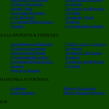
Λέβητες Οικονομίας
Συντήρηση
Δομικά Υλικά
Συστήματα Αποθήκευσης
Ενεργειακά Χρώματα
Ενέργειας
LED Φωτισμός
Συστήματα Νερού
Ενεργειακά Τζάκια/Σόμπες/
Υγραέριο
Σώματα
Ενεργειακά Κουφώματα
ΑΛΛΑ ΠΡΟΪΟΝΤΑ & ΥΠΗΡΕΣΙΕΣ
Αυτο-Παραγωγή Ρεύματος
Εξυπνες Λευκές Συσκευές
Εξυπνοι Αυτοματισμοί
Συντήρηση
Αυτόνομα Συστήματα
Συστήματα Εξαερισμού
Ενδοδαπέδια Θέρμανση
Υγραέριο
Ενεργειακά Τζάκια/Σόμπες/
Συστήματα Αποθήκευσης
Σώματα
Ενέργειας
Φυτεμένα Δώματα
ΗΛΕΚΤΡΙΚΑ ΑΥΤΟΚΙΝΗΤΑ
Επιβατικά
Φόρτιση Ηλεκτρικού
Επαγγελματικά
Χάρτης Σημείων Φόρτισης
Β2Β