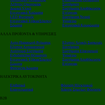
Λέβητες Οικονομίας
Συντήρηση
Δομικά Υλικά
Συστήματα Αποθήκευσης
Ενεργειακά Χρώματα
Ενέργειας
LED Φωτισμός
Συστήματα Νερού
Ενεργειακά Τζάκια/Σόμπες/
Υγραέριο
Σώματα
Ενεργειακά Κουφώματα
ΑΛΛΑ ΠΡΟΪΟΝΤΑ & ΥΠΗΡΕΣΙΕΣ
Αυτο-Παραγωγή Ρεύματος
Εξυπνες Λευκές Συσκευές
Εξυπνοι Αυτοματισμοί
Συντήρηση
Αυτόνομα Συστήματα
Συστήματα Εξαερισμού
Ενδοδαπέδια Θέρμανση
Υγραέριο
Ενεργειακά Τζάκια/Σόμπες/
Συστήματα Αποθήκευσης
Σώματα
Ενέργειας
Φυτεμένα Δώματα
ΗΛΕΚΤΡΙΚΑ ΑΥΤΟΚΙΝΗΤΑ
Επιβατικά
Φόρτιση Ηλεκτρικού
Επαγγελματικά
Χάρτης Σημείων Φόρτισης
Β2Β