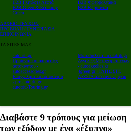
Β2Β-Γλιτώστε Λεφτά
Β2Β-Φωτοβολταϊκά
Β2Β-Green & Economy
Β2Β-Θέρμανση
Green
ΑΡΧΕΙΟ ΤΕΥΧΩΝ
ΠΡΟΒΟΛΗ / ΣΥΝΕΡΓΑΣΙΑ
ΕΠΙΚΟΙΝΩΝΙΑ
ΤΑ SITES ΜΑΣ
autotriti.gr
Μοτοσικλέτα - mototriti.gr
Προϊόντα και υπηρεσίες
Αγγελιες Μεταχειρισμένων
αυτοκινήτου -
- autoaggelies.gr
autoaccessories.gr
4green.gr - ΓΛΙΤΩΣΤΕ
Επαγγελματικά αυτοκίνητα
ΛΕΦΤΑ από την ενέργεια
- pro.autotriti.gr
autotriti-Touring.gr
Διαβάστε 9 τρόπους για μείωση
των εξόδων με ένα «έξυπνο»