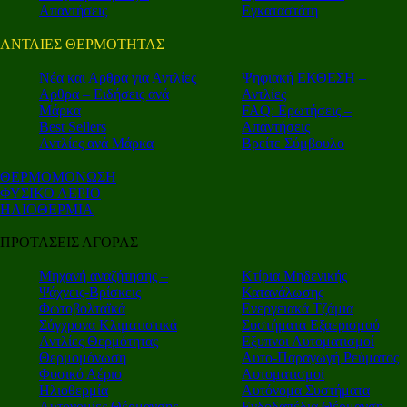
Απαντήσεις
Εγκαταστάτη
ΑΝΤΛΙΕΣ ΘΕΡΜΟΤΗΤΑΣ
Nέα και Αρθρα για Αντλίες
Ψηφιακή ΕΚΘΕΣΗ –
Αρθρα – Ειδήσεις ανά
Αντλίες
Μάρκα
FAQ: Ερωτήσεις –
Best Sellers
Απαντήσεις
Αντλίες ανά Μάρκα
Βρείτε Σύμβουλο
ΘΕΡΜΟΜΟΝΩΣΗ
ΦΥΣΙΚΟ ΑΕΡΙΟ
ΗΛΙΟΘΕΡΜΙΑ
ΠΡΟΤΑΣΕΙΣ ΑΓΟΡΑΣ
Μηχανή αναζήτησης –
Κτίρια Μηδενικής
Ψάχνεις-Βρίσκεις
Κατανάλωσης
Φωτοβολταϊκά
Ενεργειακά Τζάμια
Σύγχρονα Κλιματιστικά
Συστήματα Εξαερισμού
Αντλίες Θερμότητας
Εξυπνοι Αυτοματισμοί
Θερμομόνωση
Αυτο-Παραγωγή Ρεύματος
Φυσικό Αέριο
Αυτοματισμοί
Ηλιοθερμία
Αυτόνομα Συστήματα
Αυτονομίες Θέρμανσης
Ενδοδαπέδια Θέρμανση