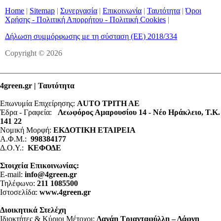
Home
|
Sitemap
|
Συνεργασία
|
Επικοινωνία
|
Ταυτότητα
|
Όροι
Χρήσης - Πολιτική Απορρήτου - Πολιτική Cookies
|
Δήλωση συμμόρφωσης με τη σύσταση (ΕΕ) 2018/334
Copyright © 2026
4green.gr | Ταυτότητα
Επωνυμία Επιχείρησης:
AUTO ΤΡΙΤΗ ΑΕ
Έδρα - Γραφεία:
Λεωφόρος Αμαρουσίου 14 - Νέο Ηράκλειο, Τ.Κ.
141 22
Νομική Μορφή:
ΕΚΔΟΤΙΚΗ ΕΤΑΙΡΕΙΑ
Α.Φ.Μ.:
998384177
Δ.Ο.Υ.:
ΚΕΦΟΔΕ
Στοιχεία Επικοινωνίας:
E-mail:
info@4green.gr
Τηλέφωνο:
211 1085500
Ιστοσελίδα:
www.4green.gr
Διοικητικά Στελέχη
Ιδιοκτήτες & Κύριοι Μέτοχοι:
Δανάη Τριανταφύλλη – Δάφνη