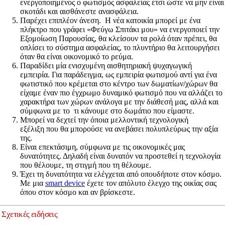
ενεργοποιημένος ο φωτισμός ασφαλείας έτσι ώστε να μην είναι
σκοτάδι και αισθάνεστε ανασφάλεια.
Παρέχει επιπλέον άνεση. Η νέα κατοικία μπορεί με ένα
πλήκτρο που γράφει «Φεύγω Σπιτάκι μου» να ενεργοποιεί την
Εξομοίωση Παρουσίας, θα κλείσουν τα ρολά όταν πρέπει, θα
οπλίσει το σύστημα ασφαλείας, το πλυντήριο θα λειτουργήσει
όταν θα είναι οικονομικό το ρεύμα.
Παραδίδει μία ενισχυμένη αισθητηριακή ψυχαγωγική
εμπειρία. Για παράδειγμα, ως εμπειρία φωτισμού αντί για ένα
φωτιστικό που κρέμεται στο κέντρο των δωματίων/χώρων θα
είχαμε έναν πιο έγχρωμο δυναμικό φωτισμό που να αλλάζει το
χαρακτήρα των χώρων ανάλογα με την διάθεσή μας, αλλά και
σύμφωνα με το τι κάνουμε στο δωμάτιο που είμαστε.
Μπορεί να δεχτεί την όποια μελλοντική τεχνολογική
εξέλιξη που θα μπορούσε να ανεβάσει πολυπλεύρως την αξία
της.
Είναι επεκτάσιμη, σύμφωνα με τις οικονομικές μας
δυνατότητες. Δηλαδή είναι δυνατόν να προστεθεί η τεχνολογία
που θέλουμε, τη στιγμή που τη θέλουμε.
Έχει τη δυνατότητα να ελέγχεται από οπουδήποτε στον κόσμο.
Με μια
smart device
έχετε τον απόλυτο έλεγχο της οικίας σας
όπου στον κόσμο και αν βρίσκεστε.
Σχετικές ειδήσεις