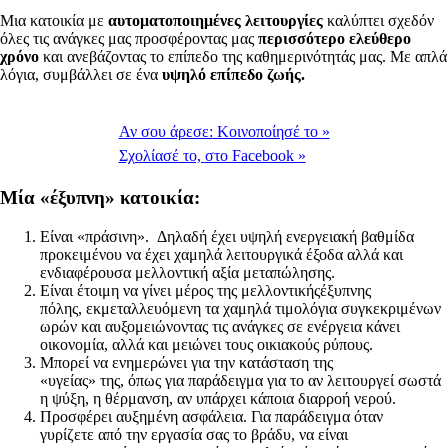
Μια κατοικία με
αυτοματοποιημένες λειτουργίες
καλύπτει σχεδόν
όλες τις ανάγκες μας προσφέροντας μας
περισσότερο ελεύθερο
χρόνο
και ανεβάζοντας το επίπεδο της καθημερινότητάς μας. Με απλά
λόγια, συμβάλλει σε ένα
υψηλό επίπεδο ζωής.
Αν σου άρεσε:
Κοινοποίησέ το
»
Σχολίασέ το,
στο Facebook
»
Μία «έξυπνη» κατοικία:
Είναι «πράσινη». Δηλαδή έχει υψηλή ενεργειακή βαθμίδα
προκειμένου να έχει χαμηλά λειτουργικά έξοδα αλλά και
ενδιαφέρουσα μελλοντική αξία μεταπώλησης.
Είναι έτοιμη να γίνει μέρος της μελλοντικήςέξυπνης
πόλης, εκμεταλλευόμενη τα χαμηλά τιμολόγια συγκεκριμένων
ωρών και αυξομειώνοντας τις ανάγκες σε ενέργεια κάνει
οικονομία, αλλά και μειώνει τους οικιακούς ρύπους.
Μπορεί να ενημερώνει για την κατάσταση της
«υγείας» της, όπως για παράδειγμα για το αν λειτουργεί σωστά
η ψύξη, η θέρμανση, αν υπάρχει κάποια διαρροή νερού.
Προσφέρει αυξημένη ασφάλεια. Για παράδειγμα όταν
γυρίζετε από την εργασία σας το βράδυ, να είναι