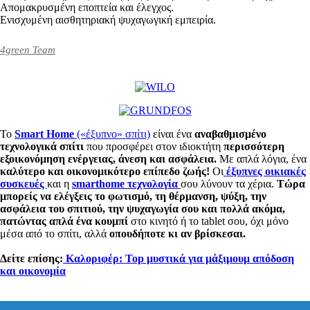
Απομακρυσμένη εποπτεία και έλεγχος.
Ενισχυμένη αισθητηριακή ψυχαγωγική εμπειρία.
4green Team
Το
Smart Home
(«έξυπνο» σπίτι)
είναι ένα
αναβαθμισμένο
τεχνολογικά σπίτι
που προσφέρει στον ιδιοκτήτη
περισσότερη
εξοικονόμηση ενέργειας, άνεση και ασφάλεια.
Με απλά λόγια, ένα
καλύτερο και οικονομικότερο επίπεδο ζωής!
Οι
έξυπνες οικιακές
συσκευές
και η
smarthome τεχνολογία
σου λύνουν τα χέρια.
Τώρα
μπορείς να ελέγξεις το φωτισμό, τη θέρμανση, ψύξη, την
ασφάλεια του σπιτιού, την ψυχαγωγία σου και πολλά ακόμα,
πατώντας απλά ένα κουμπί
στο κινητό ή το tablet σου, όχι μόνο
μέσα από το σπίτι, αλλά
οπουδήποτε κι αν βρίσκεσαι.
Δείτε επίσης:
Καλοριφέρ: Top μυστικά για μάξιμουμ απόδοση
και οικονομία