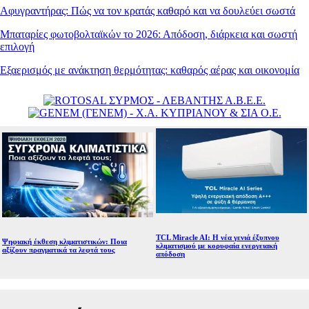
Αφυγραντήρας: Πώς να τον κρατάς καθαρό και να δουλεύει σωστά
Μπαταρίες φωτοβολταϊκών το 2026: Απόδοση, διάρκεια και σωστή
επιλογή
Εξαερισμός με ανάκτηση θερμότητας: καθαρός αέρας και οικονομία
TCL Miracle AI: Η νέα γενιά έξυπνου
Ψηφιακή έκθεση κλιματιστικών: Ποια
κλιματισμού με κορυφαία ενεργειακή
αξίζουν πραγματικά τα λεφτά τους
απόδοση