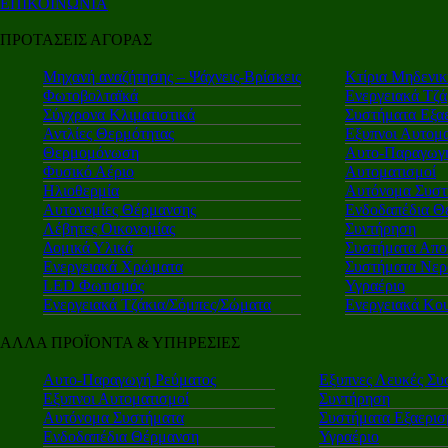
ΕΠΙΚΟΙΝΩΝΙΑ
ΠΡΟΤΑΣΕΙΣ ΑΓΟΡΑΣ
Μηχανή αναζήτησης – Ψάχνεις-Βρίσκεις
Κτίρια Μηδενι
Φωτοβολταϊκά
Ενεργειακά Τζά
Σύγχρονα Κλιματιστικά
Συστήματα Εξα
Αντλίες Θερμότητας
Εξυπνοι Αυτομα
Θερμομόνωση
Αυτο-Παραγωγή
Φυσικό Αέριο
Αυτοματισμοί
Ηλιοθερμία
Αυτόνομα Συστ
Αυτονομίες Θέρμανσης
Ενδοδαπέδια Θ
Λέβητες Οικονομίας
Συντήρηση
Δομικά Υλικά
Συστήματα Απο
Ενεργειακά Χρώματα
Συστήματα Νερ
LED Φωτισμός
Υγραέριο
Ενεργειακά Τζάκια/Σόμπες/Σώματα
Ενεργειακά Κο
ΑΛΛΑ ΠΡΟΪΟΝΤΑ & ΥΠΗΡΕΣΙΕΣ
Αυτο-Παραγωγή Ρεύματος
Εξυπνες Λευκές Συ
Εξυπνοι Αυτοματισμοί
Συντήρηση
Αυτόνομα Συστήματα
Συστήματα Εξαερι
Ενδοδαπέδια Θέρμανση
Υγραέριο