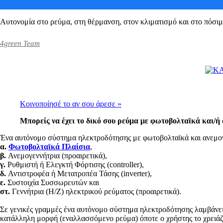
Αυτονομία στο ρεύμα, στη θέρμανση, στον κλιματισμό και στο πόσιμο 
4green Team
Κοινοποίησέ το αν σου άρεσε
»
Μπορείς να έχει το δικό σου ρεύμα με φωτοβολταϊκά και/ή
Ένα αυτόνομο σύστημα ηλεκτροδότησης με φωτοβολταϊκά και ανεμογ
α.
Φωτοβολταϊκά Πλαίσια
,
β.
Ανεμογεννήτρια (προαιρετικά),
γ.
Ρυθμιστή ή Ελεγκτή Φόρτισης (controller),
δ.
Αντιστροφέα ή Μετατροπέα Τάσης (inverter),
ε.
Συστοιχία Συσσωρευτών και
στ.
Γεννήτρια (Η/Ζ) ηλεκτρικού ρεύματος (προαιρετικά).
Σε γενικές γραμμές ένα αυτόνομο σύστημα ηλεκτροδότησης λαμβάνει ε
κατάλληλη μορφή (εναλλασσόμενο ρεύμα) όποτε ο χρήστης το χρειάζετ