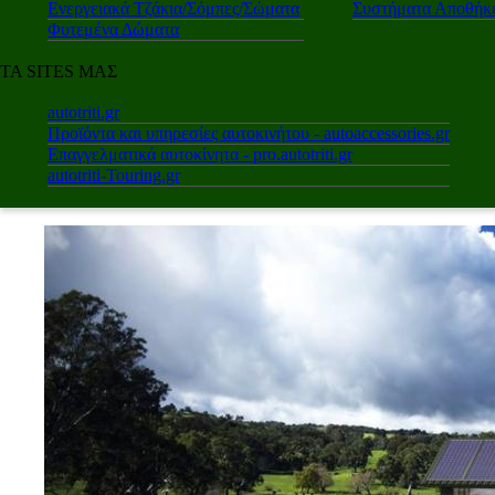
Ενεργειακά Τζάκια/Σόμπες/Σώματα
Συστήματα Αποθήκε
Φυτεμένα Δώματα
ΤΑ SITES ΜΑΣ
autotriti.gr
Προϊόντα και υπηρεσίες αυτοκινήτου - autoaccessories.gr
Επαγγελματικά αυτοκίνητα - pro.autotriti.gr
autotriti-Touring.gr