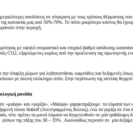
ς μεγαλύτερες αποδόσεις σε σύγκριση με τους τρόπους θέρμανσης που
της κατοικίας μας από 50%-70%. Το πόσο μικρότερο κόστος θα έχουμε
κρατούν στην περιοχή.
μότητας με υψηλό ονομαστικό και εποχικό βαθμό απόδοσης κατατάσσ
πές CO2, εξαρτώμενες κυρίως από την προέλευση της πρωτογενής ενέ
 την ύπαρξη χώρων για λεβητοστάσια, καμινάδες και δεξαμενές όπως
σίσουν με άνεση ολόκληρο σπίτι. Στην περίπτωση της αντλίας θερμότ
ιολογική μονάδα
 σε «μαύρα» και «γκρίζα». «Μαύρα» χαρακτηρίζουμε τα λύματα των α
δεξαμενή τύπου Imhoff (Ανεστραμμένος Κώνος), ενώ τα γκρίζα σε ένα
αίο, τότε πρέπει τα μικτά λύματα να διοχετευθούν σε μία τριθάλαμη 
 ρύπων της τάξης του 30 – 35% . Ακολούθως περνούν σε μία δεξαμεν