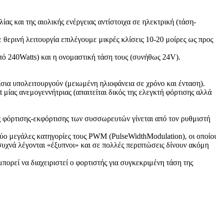
ίας και της αιολικής ενέργειας αντίστοιχα σε ηλεκτρική (τάση-
θερινή λειτουργία επιλέγουμε μικρές κλίσεις 10-20 μοίρες ως προς
πό 240Watts) και η ονομαστική τάση τους (συνήθως 24V).
ίσια υπολειτουργούν (μειωμένη ηλιοφάνεια σε χρόνο και ένταση).
 μίας ανεμογεννήτριας (απαιτείται δικός της ελεγκτή φόρτισης αλλά
ς φόρτισης-εκφόρτισης των συσσωρευτών γίνεται από τον ρυθμιστή
 δύο μεγάλες κατηγορίες τους PWM (PulseWidthModulation), οι οποίοι
υχνά λέγονται «έξυπνοι» και σε πολλές περιπτώσεις δίνουν ακόμη
πορεί να διαχειριστεί ο φορτιστής για συγκεκριμένη τάση της