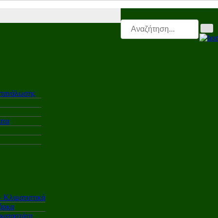
i.gr |
Electro.triti |
Leasing.triti |
Mega & Elk Test |
After Sales |
Επαγ
ατανάλωσης
ατα
Κλιματιστικά
άρκα
γκαταστάτη