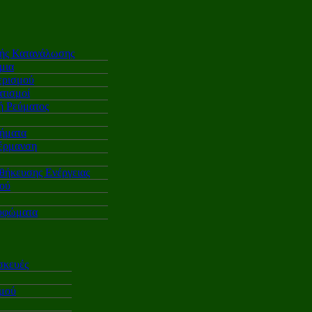
κής Κατανάλωσης
μια
ερισμού
τισμοί
 Ρεύματος
ήματα
έρμανση
θήκευσης Ενέργειας
ού
υφώματα
σκευές
σμού