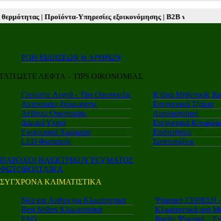
Προϊόντα-Υπηρεσίες εξοικονόμησης |
Β2Β νέα |
Autotriti.gr |
Mototrit
ΡΟΗ ΕΙΔΗΣΕΩΝ & ΑΡΘΡΩΝ
ΓΛΙΤΩΣΤΕ ΛΕΦΤΑ – TIPS ΟΙΚΟΝΟΜΙΑΣ
Γλιτώστε Λεφτά - Tips Οικονομίας
Κτίρια Μηδενικής Κ
Αυτονομίες Θέρμανσης
Ενεργειακά Τζάμια
Λέβητες Οικονομίας
Αυτοματισμοί
Δομικά Υλικά
Ενεργειακά Κουφώμ
Ενεργειακά Χρώματα
Επιδοτήσεις
LED Φωτισμός
Συνεντεύξεις
ΠΑΡΟΧΟΙ ΗΛΕΚΤΡΙΚΟΥ ΡΕΥΜΑΤΟΣ
ΦΩΤΟΒΟΛΤΑΙΚΑ
ΣΥΓΧΡΟΝΑ ΚΛΙΜΑΤΙΣΤΙΚΑ
Νέα και Aρθρα για Κλιματιστικά
Ψηφιακή ΕΚΘΕΣΗ – 
Best Sellers Κλιματιστικά
Κλιματιστικά ανά Μ
FAQ
Βρείτε Ψυκτικό – Ε