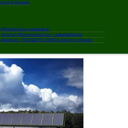
υσης Ενέργειας
Μοτοσικλέτα - mototriti.gr
Αγγελιες Μεταχειρισμένων - autoaggelies.gr
4green.gr - ΓΛΙΤΩΣΤΕ ΛΕΦΤΑ από την ενέργεια