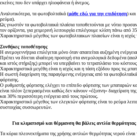
εκείνες που δεν υπάρχει ηλιοφάνεια ή άνεμος.
Αναλυτικότερα, τα φωτοβολταϊκά (
μάθε εδώ για την επιδότηση
) κα
ρεύμα).
Ως γνωστόν τα φωτοβολταικά πλαίσια τοποθετούνται με νότιο προσανα
τον ορίζοντα, για χειμερινή λειτουργία επιλέγουμε κλίση πάνω από 3
Χαρακτηριστικό μέγεθος των φωτοβολταικων πλαισίων είναι η ισχύς 
Συνθήκες τοποθέτησης
Η ανεμογεννήτρια επιλέγεται μόνο όταν απαιτείται αυξημένη ενέργεια
Πρέπει να δίνεται ιδιαίτερη προσοχή στα ανεμολογικά δεδομένα (αιολ
και ιστός στήριξης) μπορεί να υπερβαίνει το τετραπλάσιο του κόστο
Χαρακτηριστικά μεγέθη είναι η ισχύς και η τάση εξόδου προς τις μπατ
Η σωστή διαχείριση της παραγόμενης ενέργειας από τα φωτοβολταϊκά
φόρτισης.
Ο ρυθμιστής φόρτισης ελέγχει το επίπεδο φόρτισης των μπαταριών και
είναι πλέον ξεπερασμένοι καθώς δεν κάνουν «έξυπνη» διαχείριση της
και 30% περισσότερη ενέργεια από τους πρώτους.
Χαρακτηριστικό μέγεθος των ελεγκτών φόρτισης είναι το ρεύμα λειτο
συστοιχίας συσσωρευτών.
Για κλιματισμό και θέρμανση θα βάλεις αντλία θερμότητας
Τα κύρια πλεονεκτήματα της χρήσης αντλιών θερμότητας νερού είναι 