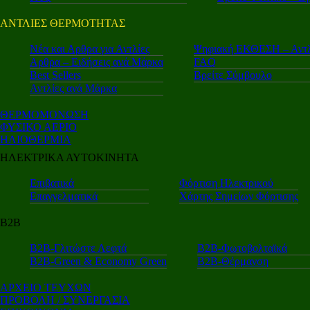
ΑΝΤΛΙΕΣ ΘΕΡΜΟΤΗΤΑΣ
Nέα και Αρθρα για Αντλίες
Ψηφιακή ΕΚΘΕΣΗ – Αντλ
Αρθρα – Ειδήσεις ανά Μάρκα
FAQ
Best Sellers
Βρείτε Σύμβουλο
Αντλίες ανά Μάρκα
ΘΕΡΜΟΜΟΝΩΣΗ
ΦΥΣΙΚΟ ΑΕΡΙΟ
ΗΛΙΟΘΕΡΜΙΑ
ΗΛΕΚΤΡΙΚΑ ΑΥΤΟΚΙΝΗΤΑ
Επιβατικά
Φόρτιση Ηλεκτρικού
Επαγγελματικά
Χάρτης Σημείων Φόρτισης
Β2Β
Β2Β-Γλιτώστε Λεφτά
Β2Β-Φωτοβολταϊκά
Β2Β-Green & Economy Green
Β2Β-Θέρμανση
ΑΡΧΕΙΟ ΤΕΥΧΩΝ
ΠΡΟΒΟΛΗ / ΣΥΝΕΡΓΑΣΙΑ