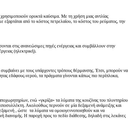
 χρησιμοποιούν ορυκτά καύσιμα. Με τη χρήση μιας αντλίας
 εξαρτάται από το κόστος πετρελαίου, το κόστος του ρεύματος, την
ονται στις ανανεώσιμες πηγές ενέργειας και συμβάλλουν στην
ργειας (ηλεκτρική).
 συμβαίνει με τους υπάρχοντες τρόπους θέρμανσης. Έτσι, μπορούν να
ητας εδάφους-νερού, τα πράγματα γίνονται κάπως πιο περίπλοκα,
ποχωρητηρίων, ενώ «γκρίζα» τα λύματα της κουζίνας του πλυντηρίου
 λιποσυλλέκτη. Ακολούθως περνούν σε μία δεξαμενή ανάμειξης και
δεξαμενή , ώστε τα λύματα να ομοιογεννοποιηθούν και να
ή διανομής. Η παροχή προς το πεδίο διάθεσης, δηλαδή στις λεκάνες