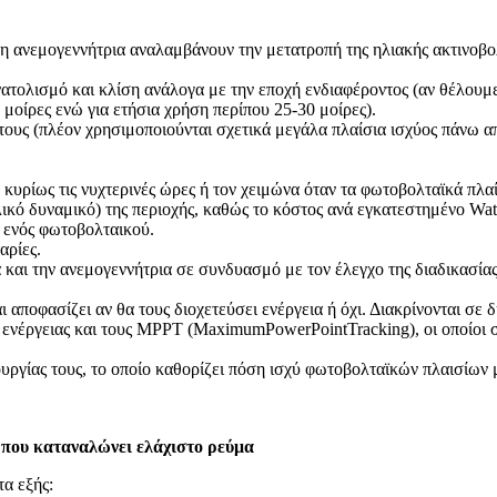
ι η ανεμογεννήτρια αναλαμβάνουν την μετατροπή της ηλιακής ακτινοβολ
τολισμό και κλίση ανάλογα με την εποχή ενδιαφέροντος (αν θέλουμε 
5 μοίρες ενώ για ετήσια χρήση περίπου 25-30 μοίρες).
τους (πλέον χρησιμοποιούνται σχετικά μεγάλα πλαίσια ισχύος πάνω α
 κυρίως τις νυχτερινές ώρες ή τον χειμώνα όταν τα φωτοβολταϊκά πλα
ικό δυναμικό) της περιοχής, καθώς το κόστος ανά εγκατεστημένο Watt
υς ενός φωτοβολταικού.
αρίες.
 και την ανεμογεννήτρια σε συνδυασμό με τον έλεγχο της διαδικασία
 αποφασίζει αν θα τους διοχετεύσει ενέργεια ή όχι. Διακρίνονται σε
 ενέργειας και τους MPPT (MaximumPowerPointTracking), οι οποίοι σ
υργίας τους, το οποίο καθορίζει πόση ισχύ φωτοβολταϊκών πλαισίων μ
 που καταναλώνει ελάχιστο ρεύμα
τα εξής: