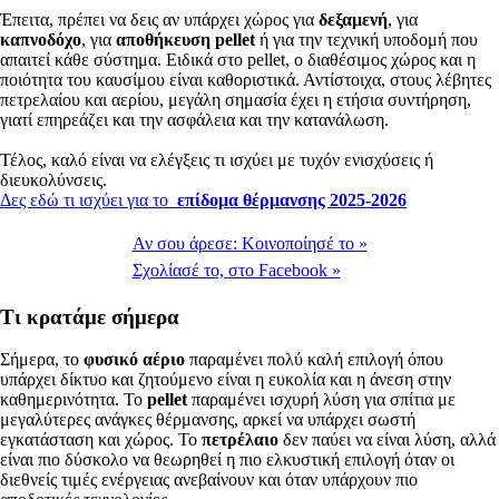
Έπειτα, πρέπει να δεις αν υπάρχει χώρος για
δεξαμενή
, για
καπνοδόχο
, για
αποθήκευση pellet
ή για την τεχνική υποδομή που
απαιτεί κάθε σύστημα. Ειδικά στο pellet, ο διαθέσιμος χώρος και η
ποιότητα του καυσίμου είναι καθοριστικά. Αντίστοιχα, στους λέβητες
πετρελαίου και αερίου, μεγάλη σημασία έχει η ετήσια συντήρηση,
γιατί επηρεάζει και την ασφάλεια και την κατανάλωση.
Τέλος, καλό είναι να ελέγξεις τι ισχύει με τυχόν ενισχύσεις ή
διευκολύνσεις.
Δες εδώ τι ισχύει για το
επίδομα θέρμανσης 2025-2026
Αν σου άρεσε:
Κοινοποίησέ το
»
Σχολίασέ το,
στο Facebook
»
Τι κρατάμε σήμερα
Σήμερα, το
φυσικό αέριο
παραμένει πολύ καλή επιλογή όπου
υπάρχει δίκτυο και ζητούμενο είναι η ευκολία και η άνεση στην
καθημερινότητα. Το
pellet
παραμένει ισχυρή λύση για σπίτια με
μεγαλύτερες ανάγκες θέρμανσης, αρκεί να υπάρχει σωστή
εγκατάσταση και χώρος. Το
πετρέλαιο
δεν παύει να είναι λύση, αλλά
είναι πιο δύσκολο να θεωρηθεί η πιο ελκυστική επιλογή όταν οι
διεθνείς τιμές ενέργειας ανεβαίνουν και όταν υπάρχουν πιο