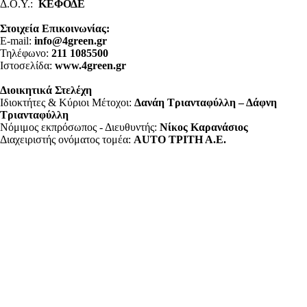
Δ.Ο.Υ.:
ΚΕΦΟΔΕ
Στοιχεία Επικοινωνίας:
E-mail:
info@4green.gr
Τηλέφωνο:
211 1085500
Ιστοσελίδα:
www.4green.gr
Διοικητικά Στελέχη
Ιδιοκτήτες & Κύριοι Μέτοχοι:
Δανάη Τριανταφύλλη – Δάφνη
Τριανταφύλλη
Νόμιμος εκπρόσωπος - Διευθυντής:
Νίκος Καρανάσιος
Διαχειριστής ονόματος τομέα:
ΑUTO ΤΡΙΤΗ Α.Ε.