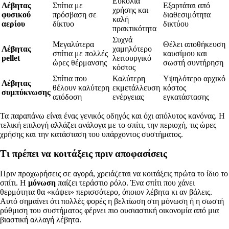
Ευκολία
Λέβητας
Σπίτια με
Εξαρτάται από
χρήσης και
φυσικού
πρόσβαση σε
διαθεσιμότητα
καλή
αερίου
δίκτυο
δικτύου
πρακτικότητα
Συχνά
Μεγαλύτερα
Θέλει αποθήκευση
Λέβητας
χαμηλότερο
σπίτια με πολλές
καυσίμου και
pellet
λειτουργικό
ώρες θέρμανσης
σωστή συντήρηση
κόστος
Σπίτια που
Καλύτερη
Υψηλότερο αρχικό
Λέβητας
θέλουν καλύτερη
εκμετάλλευση
κόστος
συμπύκνωσης
απόδοση
ενέργειας
εγκατάστασης
Τα παραπάνω είναι ένας γενικός οδηγός και όχι απόλυτος κανόνας. Η
τελική επιλογή αλλάζει ανάλογα με το σπίτι, την περιοχή, τις ώρες
χρήσης και την κατάσταση του υπάρχοντος συστήματος.
Τι πρέπει να κοιτάξεις πριν αποφασίσεις
Πριν προχωρήσεις σε αγορά, χρειάζεται να κοιτάξεις πρώτα το ίδιο το
σπίτι. Η
μόνωση
παίζει τεράστιο ρόλο. Ένα σπίτι που χάνει
θερμότητα θα «κάψει» περισσότερο, όποιον λέβητα κι αν βάλεις.
Αυτό σημαίνει ότι πολλές φορές η βελτίωση στη μόνωση ή η σωστή
ρύθμιση του συστήματος φέρνει πιο ουσιαστική οικονομία από μια
βιαστική αλλαγή λέβητα.