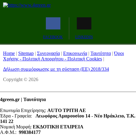
Remaining
-0:00
Fullscreen
FACEBOOK
LINKEDIN
Time
Home
|
Sitemap
|
Συνεργασία
|
Επικοινωνία
|
Ταυτότητα
|
Όροι
Χρήσης - Πολιτική Απορρήτου - Πολιτική Cookies
|
Δήλωση συμμόρφωσης με τη σύσταση (ΕΕ) 2018/334
Copyright © 2026
4green.gr | Ταυτότητα
Επωνυμία Επιχείρησης:
AUTO ΤΡΙΤΗ ΑΕ
Έδρα - Γραφεία:
Λεωφόρος Αμαρουσίου 14 - Νέο Ηράκλειο, Τ.Κ.
141 22
Νομική Μορφή:
ΕΚΔΟΤΙΚΗ ΕΤΑΙΡΕΙΑ
Α.Φ.Μ.:
998384177