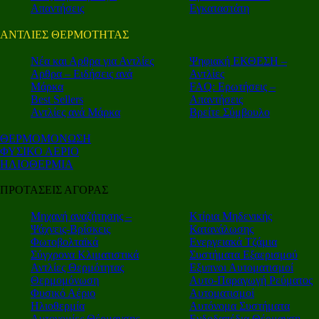
Απαντήσεις
Εγκαταστάτη
ΑΝΤΛΙΕΣ ΘΕΡΜΟΤΗΤΑΣ
Nέα και Αρθρα για Αντλίες
Ψηφιακή ΕΚΘΕΣΗ –
Αρθρα – Ειδήσεις ανά
Αντλίες
Μάρκα
FAQ: Ερωτήσεις –
Best Sellers
Απαντήσεις
Αντλίες ανά Μάρκα
Βρείτε Σύμβουλο
ΘΕΡΜΟΜΟΝΩΣΗ
ΦΥΣΙΚΟ ΑΕΡΙΟ
ΗΛΙΟΘΕΡΜΙΑ
ΠΡΟΤΑΣΕΙΣ ΑΓΟΡΑΣ
Μηχανή αναζήτησης –
Κτίρια Μηδενικής
Ψάχνεις-Βρίσκεις
Κατανάλωσης
Φωτοβολταϊκά
Ενεργειακά Τζάμια
Σύγχρονα Κλιματιστικά
Συστήματα Εξαερισμού
Αντλίες Θερμότητας
Εξυπνοι Αυτοματισμοί
Θερμομόνωση
Αυτο-Παραγωγή Ρεύματος
Φυσικό Αέριο
Αυτοματισμοί
Ηλιοθερμία
Αυτόνομα Συστήματα
Αυτονομίες Θέρμανσης
Ενδοδαπέδια Θέρμανση