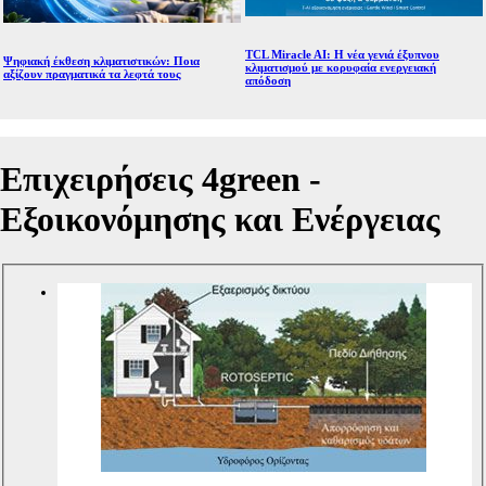
TCL Miracle AI: Η νέα γενιά έξυπνου
Ψηφιακή έκθεση κλιματιστικών: Ποια
κλιματισμού με κορυφαία ενεργειακή
αξίζουν πραγματικά τα λεφτά τους
απόδοση