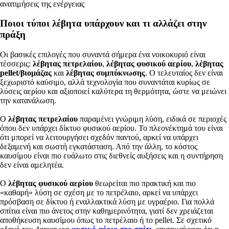
ανατιμήσεις της ενέργειας
Ποιοι τύποι λέβητα υπάρχουν και τι αλλάζει στην
πράξη
Οι βασικές επιλογές που συναντά σήμερα ένα νοικοκυριό είναι
τέσσερις:
λέβητας πετρελαίου
,
λέβητας φυσικού αερίου
,
λέβητας
pellet/βιομάζας
και
λέβητας συμπύκνωσης
. Ο τελευταίος δεν είναι
ξεχωριστό καύσιμο, αλλά τεχνολογία που συναντάται κυρίως σε
λύσεις αερίου και αξιοποιεί καλύτερα τη θερμότητα, ώστε να μειώνει
την κατανάλωση.
Ο
λέβητας πετρελαίου
παραμένει γνώριμη λύση, ειδικά σε περιοχές
όπου δεν υπάρχει δίκτυο φυσικού αερίου. Το πλεονέκτημά του είναι
ότι μπορεί να λειτουργήσει σχεδόν παντού, αρκεί να υπάρχει
δεξαμενή και σωστή εγκατάσταση. Από την άλλη, το κόστος
καυσίμου είναι πιο ευάλωτο στις διεθνείς αυξήσεις και η συντήρηση
δεν είναι αμελητέα.
Ο
λέβητας φυσικού αερίου
θεωρείται πιο πρακτική και πιο
«καθαρή» λύση σε σχέση με το πετρέλαιο, αρκεί να υπάρχει
πρόσβαση σε δίκτυο ή εναλλακτικά λύση με υγραέριο. Για πολλά
σπίτια είναι πιο άνετος στην καθημερινότητα, γιατί δεν χρειάζεται
αποθήκευση καυσίμου όπως το πετρέλαιο ή το pellet. Σε σχετικό