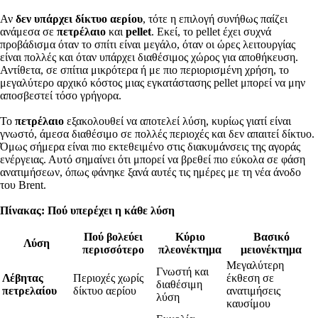
Αν
δεν υπάρχει δίκτυο αερίου
, τότε η επιλογή συνήθως παίζει
ανάμεσα σε
πετρέλαιο
και
pellet
. Εκεί, το pellet έχει συχνά
προβάδισμα όταν το σπίτι είναι μεγάλο, όταν οι ώρες λειτουργίας
είναι πολλές και όταν υπάρχει διαθέσιμος χώρος για αποθήκευση.
Αντίθετα, σε σπίτια μικρότερα ή με πιο περιορισμένη χρήση, το
μεγαλύτερο αρχικό κόστος μιας εγκατάστασης pellet μπορεί να μην
αποσβεστεί τόσο γρήγορα.
Το
πετρέλαιο
εξακολουθεί να αποτελεί λύση, κυρίως γιατί είναι
γνωστό, άμεσα διαθέσιμο σε πολλές περιοχές και δεν απαιτεί δίκτυο.
Όμως σήμερα είναι πιο εκτεθειμένο στις διακυμάνσεις της αγοράς
ενέργειας. Αυτό σημαίνει ότι μπορεί να βρεθεί πιο εύκολα σε φάση
ανατιμήσεων, όπως φάνηκε ξανά αυτές τις ημέρες με τη νέα άνοδο
του Brent.
Πίνακας: Πού υπερέχει η κάθε λύση
Πού βολεύει
Κύριο
Βασικό
Λύση
περισσότερο
πλεονέκτημα
μειονέκτημα
Μεγαλύτερη
Γνωστή και
Λέβητας
Περιοχές χωρίς
έκθεση σε
διαθέσιμη
πετρελαίου
δίκτυο αερίου
ανατιμήσεις
λύση
καυσίμου