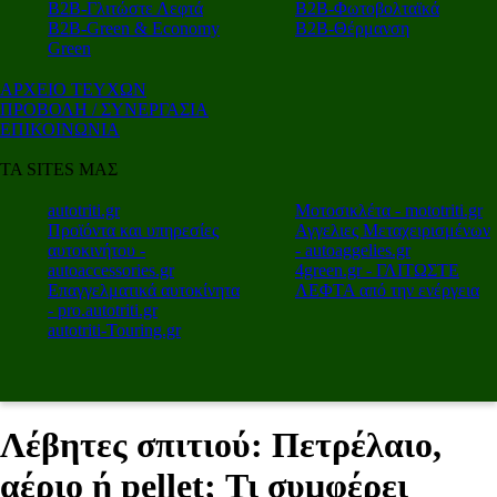
Β2Β-Γλιτώστε Λεφτά
Β2Β-Φωτοβολταϊκά
Β2Β-Green & Economy
Β2Β-Θέρμανση
Green
ΑΡΧΕΙΟ ΤΕΥΧΩΝ
ΠΡΟΒΟΛΗ / ΣΥΝΕΡΓΑΣΙΑ
ΕΠΙΚΟΙΝΩΝΙΑ
ΤΑ SITES ΜΑΣ
autotriti.gr
Μοτοσικλέτα - mototriti.gr
Προϊόντα και υπηρεσίες
Αγγελιες Μεταχειρισμένων
αυτοκινήτου -
- autoaggelies.gr
autoaccessories.gr
4green.gr - ΓΛΙΤΩΣΤΕ
Επαγγελματικά αυτοκίνητα
ΛΕΦΤΑ από την ενέργεια
- pro.autotriti.gr
autotriti-Touring.gr
Λέβητες σπιτιού: Πετρέλαιο,
αέριο ή pellet; Τι συμφέρει