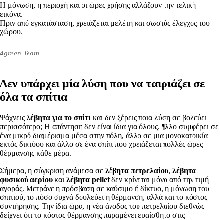
Η μόνωση, η περιοχή και οι ώρες χρήσης αλλάζουν την τελική
εικόνα.
Πριν από εγκατάσταση, χρειάζεται μελέτη και σωστός έλεγχος του
χώρου.
4green Team
Δεν υπάρχει μία λύση που να ταιριάζει σε
όλα τα σπίτια
Ψάχνεις
λέβητα για το σπίτι
και δεν ξέρεις ποια λύση σε βολεύει
περισσότερο; Η απάντηση δεν είναι ίδια για όλους. ¶λλο συμφέρει σε
ένα μικρό διαμέρισμα μέσα στην πόλη, άλλο σε μια μονοκατοικία
εκτός δικτύου και άλλο σε ένα σπίτι που χρειάζεται πολλές ώρες
θέρμανσης κάθε μέρα.
Σήμερα, η σύγκριση ανάμεσα σε
λέβητα πετρελαίου
,
λέβητα
φυσικού αερίου
και
λέβητα pellet
δεν κρίνεται μόνο από την τιμή
αγοράς. Μετράνε η πρόσβαση σε καύσιμο ή δίκτυο, η μόνωση του
σπιτιού, το πόσο συχνά δουλεύει η θέρμανση, αλλά και το κόστος
συντήρησης. Την ίδια ώρα, η νέα άνοδος του πετρελαίου διεθνώς
δείχνει ότι το κόστος θέρμανσης παραμένει ευαίσθητο στις