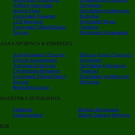
Λέβητες Οικονομίας
Συντήρηση
Δομικά Υλικά
Συστήματα Αποθήκευσης
Ενεργειακά Χρώματα
Ενέργειας
LED Φωτισμός
Συστήματα Νερού
Ενεργειακά Τζάκια/Σόμπες/
Υγραέριο
Σώματα
Ενεργειακά Κουφώματα
ΑΛΛΑ ΠΡΟΪΟΝΤΑ & ΥΠΗΡΕΣΙΕΣ
Αυτο-Παραγωγή Ρεύματος
Εξυπνες Λευκές Συσκευές
Εξυπνοι Αυτοματισμοί
Συντήρηση
Αυτόνομα Συστήματα
Συστήματα Εξαερισμού
Ενδοδαπέδια Θέρμανση
Υγραέριο
Ενεργειακά Τζάκια/Σόμπες/
Συστήματα Αποθήκευσης
Σώματα
Ενέργειας
Φυτεμένα Δώματα
ΗΛΕΚΤΡΙΚΑ ΑΥΤΟΚΙΝΗΤΑ
Επιβατικά
Φόρτιση Ηλεκτρικού
Επαγγελματικά
Χάρτης Σημείων Φόρτισης
Β2Β