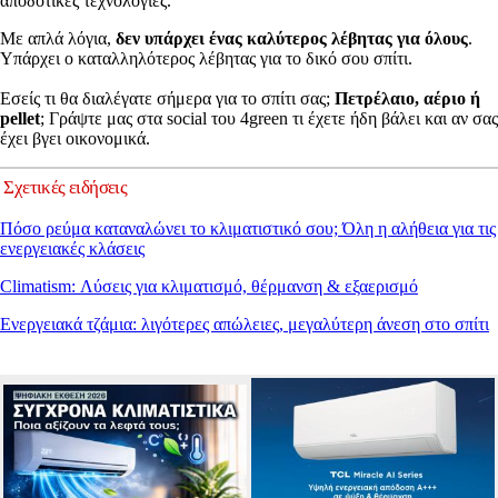
αποδοτικές τεχνολογίες.
Με απλά λόγια,
δεν υπάρχει ένας καλύτερος λέβητας για όλους
.
Υπάρχει ο καταλληλότερος λέβητας για το δικό σου σπίτι.
Εσείς τι θα διαλέγατε σήμερα για το σπίτι σας;
Πετρέλαιο, αέριο ή
pellet
; Γράψτε μας στα social του 4green τι έχετε ήδη βάλει και αν σας
έχει βγει οικονομικά.
Σχετικές ειδήσεις
Πόσο ρεύμα καταναλώνει το κλιματιστικό σου; Όλη η αλήθεια για τις
ενεργειακές κλάσεις
Climatism: Λύσεις για κλιματισμό, θέρμανση & εξαερισμό
Ενεργειακά τζάμια: λιγότερες απώλειες, μεγαλύτερη άνεση στο σπίτι