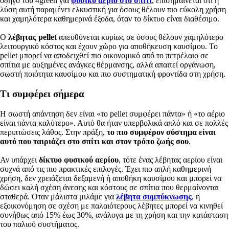
οδηγό του 4green για
φυσικό αέριο στο σπίτι
, επισημαίνεται ότι η
λύση αυτή παραμένει ελκυστική για όσους θέλουν πιο εύκολη χρήση
και χαμηλότερα καθημερινά έξοδα, όταν το δίκτυο είναι διαθέσιμο.
Ο
λέβητας pellet
απευθύνεται κυρίως σε όσους θέλουν χαμηλότερο
λειτουργικό κόστος και έχουν χώρο για αποθήκευση καυσίμου. Το
pellet μπορεί να αποδειχθεί πιο οικονομικό από το πετρέλαιο σε
σπίτια με αυξημένες ανάγκες θέρμανσης, αλλά απαιτεί οργάνωση,
σωστή ποιότητα καυσίμου και πιο συστηματική φροντίδα στη χρήση.
Τι συμφέρει σήμερα
Η σωστή απάντηση δεν είναι «το pellet συμφέρει πάντα» ή «το αέριο
είναι πάντα καλύτερο». Αυτό θα ήταν υπερβολικά απλό και σε πολλές
περιπτώσεις λάθος. Στην πράξη,
το πιο συμφέρον σύστημα είναι
αυτό που ταιριάζει στο σπίτι και στον τρόπο ζωής σου
.
Αν υπάρχει
δίκτυο φυσικού αερίου
, τότε ένας λέβητας αερίου είναι
συχνά από τις πιο πρακτικές επιλογές. Έχει πιο απλή καθημερινή
χρήση, δεν χρειάζεται δεξαμενή ή αποθήκη καυσίμου και μπορεί να
δώσει καλή σχέση άνεσης και κόστους σε σπίτια που θερμαίνονται
σταθερά. Όταν μάλιστα μιλάμε για
λέβητα συμπύκνωσης
, η
εξοικονόμηση σε σχέση με παλαιότερους λέβητες μπορεί να κινηθεί
συνήθως από 15% έως 30%, ανάλογα με τη χρήση και την κατάσταση
του παλιού συστήματος.