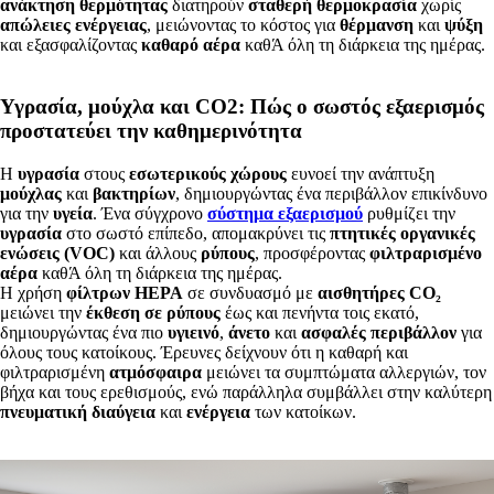
ανάκτηση θερμότητας
διατηρούν
σταθερή θερμοκρασία
χωρίς
απώλειες ενέργειας
, μειώνοντας το κόστος για
θέρμανση
και
ψύξη
και εξασφαλίζοντας
καθαρό αέρα
καθΆ όλη τη διάρκεια της ημέρας.
Υγρασία, μούχλα και CO2: Πώς ο σωστός εξαερισμός
προστατεύει την καθημερινότητα
Η
υγρασία
στους
εσωτερικούς χώρους
ευνοεί την ανάπτυξη
μούχλας
και
βακτηρίων
, δημιουργώντας ένα περιβάλλον επικίνδυνο
για την
υγεία
. Ένα σύγχρονο
σύστημα εξαερισμού
ρυθμίζει την
υγρασία
στο σωστό επίπεδο, απομακρύνει τις
πτητικές οργανικές
ενώσεις (VOC)
και άλλους
ρύπους
, προσφέροντας
φιλτραρισμένο
αέρα
καθΆ όλη τη διάρκεια της ημέρας.
Η χρήση
φίλτρων HEPA
σε συνδυασμό με
αισθητήρες CO₂
μειώνει την
έκθεση σε ρύπους
έως και πενήντα τοις εκατό,
δημιουργώντας ένα πιο
υγιεινό
,
άνετο
και
ασφαλές περιβάλλον
για
όλους τους κατοίκους. Έρευνες δείχνουν ότι η καθαρή και
φιλτραρισμένη
ατμόσφαιρα
μειώνει τα συμπτώματα αλλεργιών, τον
βήχα και τους ερεθισμούς, ενώ παράλληλα συμβάλλει στην καλύτερη
πνευματική διαύγεια
και
ενέργεια
των κατοίκων.