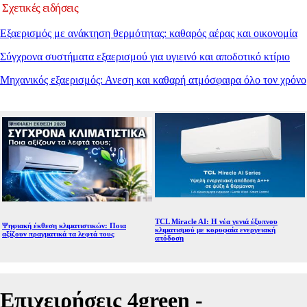
Σχετικές ειδήσεις
Εξαερισμός με ανάκτηση θερμότητας: καθαρός αέρας και οικονομία
Σύγχρονα συστήματα εξαερισμού για υγιεινό και αποδοτικό κτίριο
Μηχανικός εξαερισμός: Ανεση και καθαρή ατμόσφαιρα όλο τον χρόνο
TCL Miracle AI: Η νέα γενιά έξυπνου
Ψηφιακή έκθεση κλιματιστικών: Ποια
κλιματισμού με κορυφαία ενεργειακή
αξίζουν πραγματικά τα λεφτά τους
απόδοση