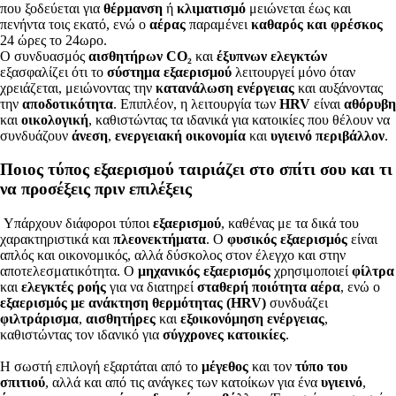
που ξοδεύεται για
θέρμανση
ή
κλιματισμό
μειώνεται έως και
πενήντα τοις εκατό, ενώ ο
αέρας
παραμένει
καθαρός και φρέσκος
24 ώρες το 24ωρο.
Ο συνδυασμός
αισθητήρων CO₂
και
έξυπνων ελεγκτών
εξασφαλίζει ότι το
σύστημα εξαερισμού
λειτουργεί μόνο όταν
χρειάζεται, μειώνοντας την
κατανάλωση ενέργειας
και αυξάνοντας
την
αποδοτικότητα
. Επιπλέον, η λειτουργία των
HRV
είναι
αθόρυβη
και
οικολογική
, καθιστώντας τα ιδανικά για κατοικίες που θέλουν να
συνδυάζουν
άνεση
,
ενεργειακή οικονομία
και
υγιεινό περιβάλλον
.
Ποιος τύπος εξαερισμού ταιριάζει στο σπίτι σου και τι
να προσέξεις πριν επιλέξεις
Υπάρχουν διάφοροι τύποι
εξαερισμού
, καθένας με τα δικά του
χαρακτηριστικά και
πλεονεκτήματα
. Ο
φυσικός εξαερισμός
είναι
απλός και οικονομικός, αλλά δύσκολος στον έλεγχο και στην
αποτελεσματικότητα. Ο
μηχανικός εξαερισμός
χρησιμοποιεί
φίλτρα
και
ελεγκτές ροής
για να διατηρεί
σταθερή ποιότητα αέρα
, ενώ ο
εξαερισμός με ανάκτηση θερμότητας (HRV)
συνδυάζει
φιλτράρισμα
,
αισθητήρες
και
εξοικονόμηση ενέργειας
,
καθιστώντας τον ιδανικό για
σύγχρονες κατοικίες
.
Η σωστή επιλογή εξαρτάται από το
μέγεθος
και τον
τύπο του
σπιτιού
, αλλά και από τις ανάγκες των κατοίκων για ένα
υγιεινό
,