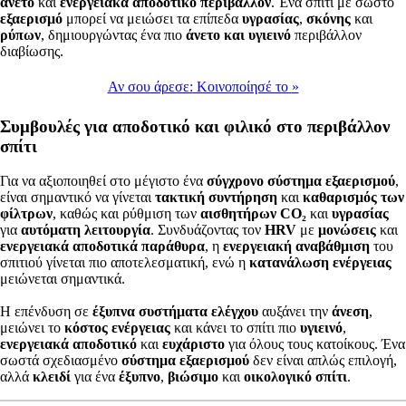
άνετο
και
ενεργειακά αποδοτικό περιβάλλον
. Ένα σπίτι με σωστό
εξαερισμό
μπορεί να μειώσει τα επίπεδα
υγρασίας
,
σκόνης
και
ρύπων
, δημιουργώντας ένα πιο
άνετο και υγιεινό
περιβάλλον
διαβίωσης.
Αν σου άρεσε:
Κοινοποίησέ το
»
Συμβουλές για αποδοτικό και φιλικό στο περιβάλλον
σπίτι
Για να αξιοποιηθεί στο μέγιστο ένα
σύγχρονο σύστημα εξαερισμού
,
είναι σημαντικό να γίνεται
τακτική συντήρηση
και
καθαρισμός των
φίλτρων
, καθώς και ρύθμιση των
αισθητήρων CO₂
και
υγρασίας
για
αυτόματη λειτουργία
. Συνδυάζοντας τον
HRV
με
μονώσεις
και
ενεργειακά αποδοτικά παράθυρα
, η
ενεργειακή αναβάθμιση
του
σπιτιού γίνεται πιο αποτελεσματική, ενώ η
κατανάλωση ενέργειας
μειώνεται σημαντικά.
Η επένδυση σε
έξυπνα συστήματα ελέγχου
αυξάνει την
άνεση
,
μειώνει το
κόστος ενέργειας
και κάνει το σπίτι πιο
υγιεινό
,
ενεργειακά αποδοτικό
και
ευχάριστο
για όλους τους κατοίκους. Ένα
σωστά σχεδιασμένο
σύστημα εξαερισμού
δεν είναι απλώς επιλογή,
αλλά
κλειδί
για ένα
έξυπνο
,
βιώσιμο
και
οικολογικό σπίτι
.