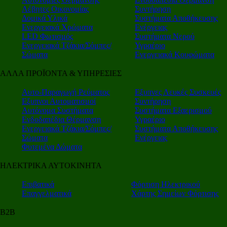
Λέβητες Οικονομίας
Συντήρηση
Δομικά Υλικά
Συστήματα Αποθήκευσης
Ενεργειακά Χρώματα
Ενέργειας
LED Φωτισμός
Συστήματα Νερού
Ενεργειακά Τζάκια/Σόμπες/
Υγραέριο
Σώματα
Ενεργειακά Κουφώματα
ΑΛΛΑ ΠΡΟΪΟΝΤΑ & ΥΠΗΡΕΣΙΕΣ
Αυτο-Παραγωγή Ρεύματος
Εξυπνες Λευκές Συσκευές
Εξυπνοι Αυτοματισμοί
Συντήρηση
Αυτόνομα Συστήματα
Συστήματα Εξαερισμού
Ενδοδαπέδια Θέρμανση
Υγραέριο
Ενεργειακά Τζάκια/Σόμπες/
Συστήματα Αποθήκευσης
Σώματα
Ενέργειας
Φυτεμένα Δώματα
ΗΛΕΚΤΡΙΚΑ ΑΥΤΟΚΙΝΗΤΑ
Επιβατικά
Φόρτιση Ηλεκτρικού
Επαγγελματικά
Χάρτης Σημείων Φόρτισης
Β2Β