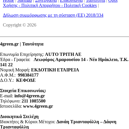
Home
|
Sitemap
|
Συνεργασία
|
Επικοινωνία
|
Ταυτότητα
|
Όροι
Χρήσης - Πολιτική Απορρήτου - Πολιτική Cookies
|
Δήλωση συμμόρφωσης με τη σύσταση (ΕΕ) 2018/334
Copyright © 2026
4green.gr | Ταυτότητα
Επωνυμία Επιχείρησης:
AUTO ΤΡΙΤΗ ΑΕ
Έδρα - Γραφεία:
Λεωφόρος Αμαρουσίου 14 - Νέο Ηράκλειο, Τ.Κ.
141 22
Νομική Μορφή:
ΕΚΔΟΤΙΚΗ ΕΤΑΙΡΕΙΑ
Α.Φ.Μ.:
998384177
Δ.Ο.Υ.:
ΚΕΦΟΔΕ
Στοιχεία Επικοινωνίας:
E-mail:
info@4green.gr
Τηλέφωνο:
211 1085500
Ιστοσελίδα:
www.4green.gr
Διοικητικά Στελέχη
Ιδιοκτήτες & Κύριοι Μέτοχοι:
Δανάη Τριανταφύλλη – Δάφνη
Τριανταφύλλη