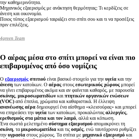
την καθημερινότητα.
Μηχανικός εξαερισμός με ανάκτηση θερμότητας: Τι κερδίζεις σε
άνεση και οικονομία.
Ποιος τύπος εξαερισμού ταιριάζει στο σπίτι σου και τι να προσέξεις
πριν επιλέξεις.
4green Team
Ο αέρας μέσα στο σπίτι μπορεί να είναι πιο
επιβαρυμένος από όσο νομίζεις
Ο
εξαερισμός
σπιτιού
είναι βασικό στοιχείο για την
υγεία
και την
άνεση
των κατοίκων. Ο
αέρας
στους
εσωτερικούς χώρους
μπορεί
να γίνει επιβαρυμένος ακόμα και αν φαίνεται καθαρός, με παρουσία
σκόνης
,
μικροσωματιδίων
και
πτητικών οργανικών ενώσεων
(VOC)
από έπιπλα, χρώματα και καθαριστικά. Η έλλειψη
ανανέωσης αέρα
δημιουργεί ένα αίσθημα «κλεισούρας» και μπορεί
να επηρεάσει την
υγεία
των κατοίκων, προκαλώντας
αλλεργίες
,
ερεθισμούς στα μάτια και τον λαιμό
, αλλά και κόπωση.
Ένα σωστά μελετημένο
σύστημα εξαερισμού
απομακρύνει τη
σκόνη
, τα
μικροσωματίδια
και τις
οσμές
, ενώ ταυτόχρονα ρυθμίζει
την
υγρασία
στους χώρους. Τα σπίτια με
μηχανικό εξαερισμό
και