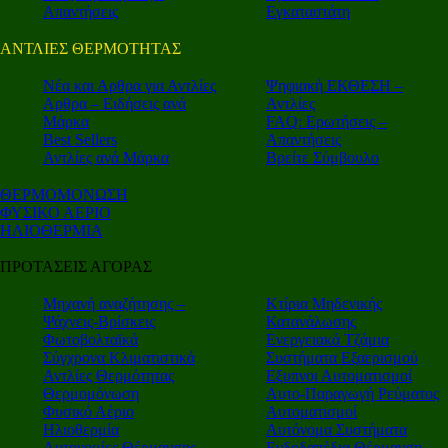
Απαντήσεις
Εγκαταστάτη
ΑΝΤΛΙΕΣ ΘΕΡΜΟΤΗΤΑΣ
Nέα και Αρθρα για Αντλίες
Ψηφιακή ΕΚΘΕΣΗ –
Αρθρα – Ειδήσεις ανά
Αντλίες
Μάρκα
FAQ: Ερωτήσεις –
Best Sellers
Απαντήσεις
Αντλίες ανά Μάρκα
Βρείτε Σύμβουλο
ΘΕΡΜΟΜΟΝΩΣΗ
ΦΥΣΙΚΟ ΑΕΡΙΟ
ΗΛΙΟΘΕΡΜΙΑ
ΠΡΟΤΑΣΕΙΣ ΑΓΟΡΑΣ
Μηχανή αναζήτησης –
Κτίρια Μηδενικής
Ψάχνεις-Βρίσκεις
Κατανάλωσης
Φωτοβολταϊκά
Ενεργειακά Τζάμια
Σύγχρονα Κλιματιστικά
Συστήματα Εξαερισμού
Αντλίες Θερμότητας
Εξυπνοι Αυτοματισμοί
Θερμομόνωση
Αυτο-Παραγωγή Ρεύματος
Φυσικό Αέριο
Αυτοματισμοί
Ηλιοθερμία
Αυτόνομα Συστήματα
Αυτονομίες Θέρμανσης
Ενδοδαπέδια Θέρμανση