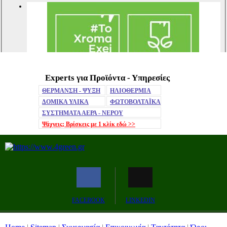
Experts για Προϊόντα - Υπηρεσίες
Mute
ΘΕΡΜΑΝΣΗ - ΨΥΞΗ
ΗΛΙΟΘΕΡΜΙΑ
ΔΟΜΙΚΑ ΥΛΙΚΑ
ΦΩΤΟΒΟΛΤΑΪΚΑ
ΣΥΣΤΗΜΑΤΑ ΑΕΡΑ - ΝΕΡΟΥ
Ψάχνεις; Βρίσκεις με 1 κλίκ
εδώ >>
Remaining
-0:00
Fullscreen
FACEBOOK
LINKEDIN
Time