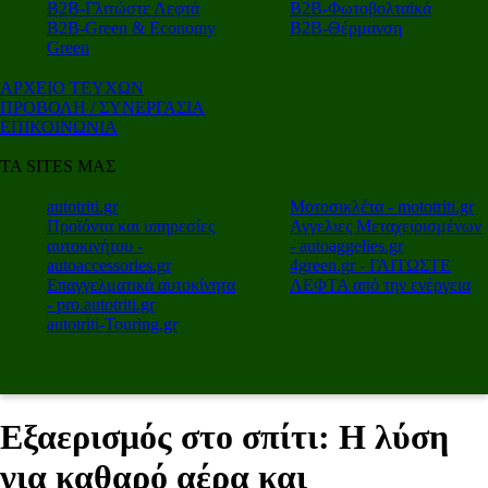
Β2Β-Γλιτώστε Λεφτά
Β2Β-Φωτοβολταϊκά
Β2Β-Green & Economy
Β2Β-Θέρμανση
Green
ΑΡΧΕΙΟ ΤΕΥΧΩΝ
ΠΡΟΒΟΛΗ / ΣΥΝΕΡΓΑΣΙΑ
ΕΠΙΚΟΙΝΩΝΙΑ
ΤΑ SITES ΜΑΣ
autotriti.gr
Μοτοσικλέτα - mototriti.gr
Προϊόντα και υπηρεσίες
Αγγελιες Μεταχειρισμένων
αυτοκινήτου -
- autoaggelies.gr
autoaccessories.gr
4green.gr - ΓΛΙΤΩΣΤΕ
Επαγγελματικά αυτοκίνητα
ΛΕΦΤΑ από την ενέργεια
- pro.autotriti.gr
autotriti-Touring.gr
Εξαερισμός στο σπίτι: Η λύση
για καθαρό αέρα και