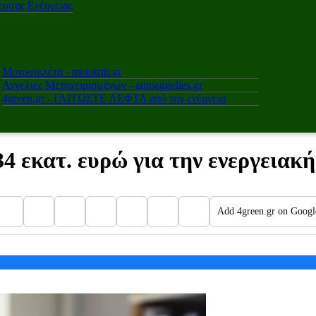
υσης Ενέργειας
Μοτοσικλέτα - mototriti.gr
Αγγελιες Μεταχειρισμένων - autoaggelies.gr
4green.gr - ΓΛΙΤΩΣΤΕ ΛΕΦΤΑ από την ενέργεια
34 εκατ. ευρώ για την ενεργειακ
Add 4green.gr on Googl