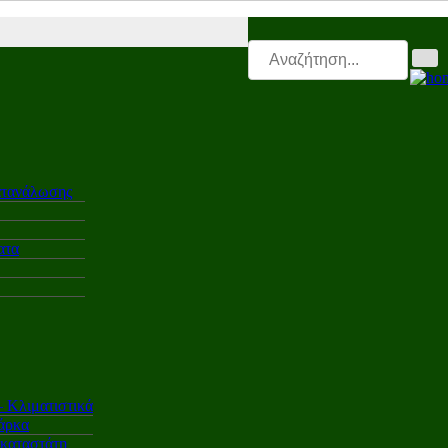
i.gr |
Electro.triti |
Leasing.triti |
Mega & Elk Test |
After Sales |
Επαγ
ατανάλωσης
ατα
Κλιματιστικά
άρκα
γκαταστάτη