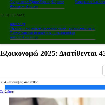
Ενεργειακά Τζάκια/Σόμπες/Σώματα
Συστήματα Αποθήκε
Φυτεμένα Δώματα
ΤΑ SITES ΜΑΣ
autotriti.gr
Προϊόντα και υπηρεσίες αυτοκινήτου - autoaccessories.gr
Επαγγελματικά αυτοκίνητα - pro.autotriti.gr
autotriti-Touring.gr
Εξοικονομώ 2025: Διατίθενται 4
3.545 επισκέψεις στο άρθρο
Σχολιάστε