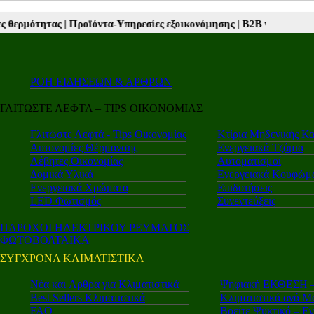
Προϊόντα-Υπηρεσίες εξοικονόμησης |
Β2Β νέα |
Autotriti.gr |
Mototrit
ΡΟΗ ΕΙΔΗΣΕΩΝ & ΑΡΘΡΩΝ
ΓΛΙΤΩΣΤΕ ΛΕΦΤΑ – TIPS ΟΙΚΟΝΟΜΙΑΣ
Γλιτώστε Λεφτά - Tips Οικονομίας
Κτίρια Μηδενικής Κ
Αυτονομίες Θέρμανσης
Ενεργειακά Τζάμια
Λέβητες Οικονομίας
Αυτοματισμοί
Δομικά Υλικά
Ενεργειακά Κουφώμ
Ενεργειακά Χρώματα
Επιδοτήσεις
LED Φωτισμός
Συνεντεύξεις
ΠΑΡΟΧΟΙ ΗΛΕΚΤΡΙΚΟΥ ΡΕΥΜΑΤΟΣ
ΦΩΤΟΒΟΛΤΑΙΚΑ
ΣΥΓΧΡΟΝΑ ΚΛΙΜΑΤΙΣΤΙΚΑ
Νέα και Aρθρα για Κλιματιστικά
Ψηφιακή ΕΚΘΕΣΗ – 
Best Sellers Κλιματιστικά
Κλιματιστικά ανά Μ
FAQ
Βρείτε Ψυκτικό – Ε