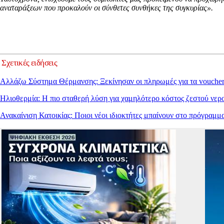
αναταράξεων που προκαλούν οι σύνθετες συνθήκες της συγκυρίας».
Σχετικές ειδήσεις
Αλλάζω Σύστημα Θέρμανσης: Ξεκίνησαν οι πληρωμές για τα voucher
Ηλιοθερμία: Η πιο σταθερή λύση για χαμηλότερο κόστος ζεστού νερ
Ανακαίνιση Κατοικίας: Ποιοι νέοι ιδιοκτήτες μπαίνουν στο πρόγραμμ