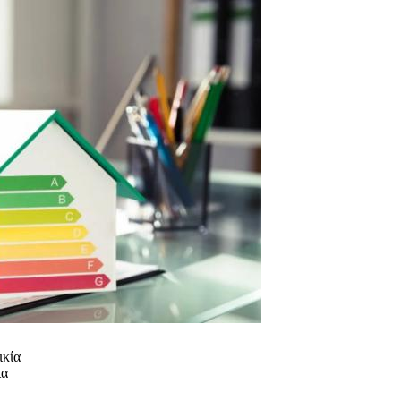
ικία
ια