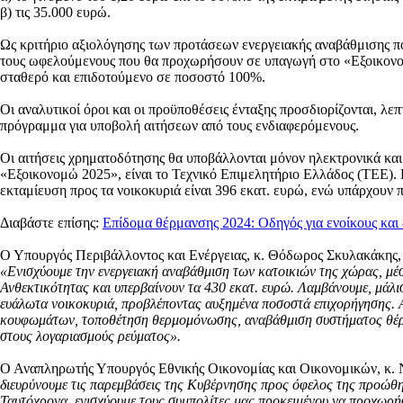
β) τις 35.000 ευρώ.
Ως κριτήριο αξιολόγησης των προτάσεων ενεργειακής αναβάθμισης 
τους ωφελούμενους που θα προχωρήσουν σε υπαγωγή στο «Εξοικονομώ 
σταθερό και επιδοτούμενο σε ποσοστό 100%.
Οι αναλυτικοί όροι και οι προϋποθέσεις ένταξης προσδιορίζονται, λ
πρόγραμμα για υποβολή αιτήσεων από τους ενδιαφερόμενους.
Οι αιτήσεις χρηματοδότησης θα υποβάλλονται μόνον ηλεκτρονικά κ
«Εξοικονομώ 2025», είναι το Τεχνικό Επιμελητήριο Ελλάδος (ΤΕΕ). 
εκταμίευση προς τα νοικοκυριά είναι 396 εκατ. ευρώ, ενώ υπάρχουν 
Διαβάστε επίσης:
Επίδομα θέρμανσης 2024: Οδηγός για ενοίκους και 
Ο Υπουργός Περιβάλλοντος και Ενέργειας, κ. Θόδωρος Σκυλακάκης,
«Ενισχύουμε την ενεργειακή αναβάθμιση των κατοικιών της χώρας, μέ
Ανθεκτικότητας και υπερβαίνουν τα 430 εκατ. ευρώ. Λαμβάνουμε, μάλιστ
ευάλωτα νοικοκυριά, προβλέποντας αυξημένα ποσοστά επιχορήγησης. Α
κουφωμάτων, τοποθέτηση θερμομόνωσης, αναβάθμιση συστήματος θέρμαν
στους λογαριασμούς ρεύματος».
Ο Αναπληρωτής Υπουργός Εθνικής Οικονομίας και Οικονομικών, κ.
διευρύνουμε τις παρεμβάσεις της Κυβέρνησης προς όφελος της προώθη
Ταυτόχρονα, ενισχύουμε τους συμπολίτες μας προκειμένου να προχωρή