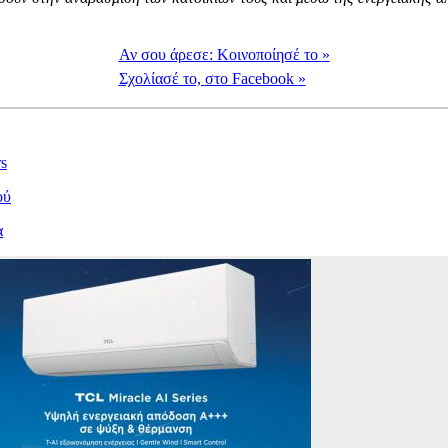
Αν σου άρεσε:
Κοινοποίησέ το
»
Σχολίασέ το,
στο Facebook
»
s
ού
α