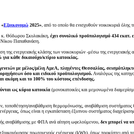
α
«
Εξοικονομώ
2025»
, από το οποίο θα ενισχυθούν νοικοκυριά όλης τ
ς, κ. Θόδωρου Σκυλακάκη,
έχει συνολικό προϋπολογισμό 434 εκατ. 
. Νίκου Παπαθανάση.
η της ενεργειακής κλάσης των νοικοκυριών -μέσω της ενεργειακής αν
για κάθε δικαιούχο/κτίριο κατοικίας.
ογενειών με μέλος/μέλη ΑμεΑ, πληγέντες Θεσσαλίας, σεισμόπληκτ
χορηγήσεων όσο και ειδικού προϋπολογισμού.
Αναλόγως της κατηγορ
αι ακόμη και το 100% του κόστους επένδυσης.
ύνται ως κύρια κατοικία
(μονοκατοικίες και μεμονωμένα διαμερίσμ
, τοποθέτηση/αναβάθμιση θερμομόνωσης, αναβάθμιση συστήματος θ
έργειας, όπως είναι η εγκατάσταση έξυπνου συστήματος διαχείρισης 
κής αναβάθμισης με ΦΠΑ ανά αίτηση ωφελούμενου,
δεν μπορεί να υπ
ας εξοικονόμησης πρωτογενούς ενέργειας (kWh), όπως προκύπτει από 