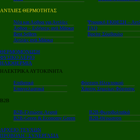
ΑΝΤΛΙΕΣ ΘΕΡΜΟΤΗΤΑΣ
Nέα και Αρθρα για Αντλίες
Ψηφιακή ΕΚΘΕΣΗ – Αντλ
Αρθρα – Ειδήσεις ανά Μάρκα
FAQ
Best Sellers
Βρείτε Σύμβουλο
Αντλίες ανά Μάρκα
ΘΕΡΜΟΜΟΝΩΣΗ
ΦΥΣΙΚΟ ΑΕΡΙΟ
ΗΛΙΟΘΕΡΜΙΑ
ΗΛΕΚΤΡΙΚΑ ΑΥΤΟΚΙΝΗΤΑ
Επιβατικά
Φόρτιση Ηλεκτρικού
Επαγγελματικά
Χάρτης Σημείων Φόρτισης
Β2Β
Β2Β-Γλιτώστε Λεφτά
Β2Β-Φωτοβολταϊκά
Β2Β-Green & Economy Green
Β2Β-Θέρμανση
ΑΡΧΕΙΟ ΤΕΥΧΩΝ
ΠΡΟΒΟΛΗ / ΣΥΝΕΡΓΑΣΙΑ