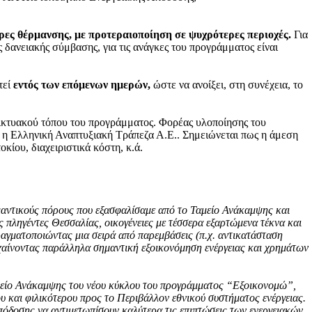
ρες θέρμανσης, με προτεραιοποίηση σε ψυχρότερες περιοχές.
Για
δανειακής σύμβασης, για τις ανάγκες του προγράμματος είναι
τεί
εντός των επόμενων ημερών,
ώστε να ανοίξει, στη συνέχεια, το
ικτυακού τόπου του προγράμματος. Φορέας υλοποίησης του
ι η Ελληνική Αναπτυξιακή Τράπεζα Α.Ε.. Σημειώνεται πως η άμεση
οκίου, διαχειριστικά κόστη, κ.ά.
μαντικούς πόρους που εξασφαλίσαμε από το Ταμείο Ανάκαμψης και
ς πληγέντες Θεσσαλίας, οικογένειες με τέσσερα εξαρτώμενα τέκνα και
αγματοποιώντας μια σειρά από παρεμβάσεις (π.χ. αντικατάσταση
χαίνοντας παράλληλα σημαντική εξοικονόμηση ενέργειας και χρημάτων
είο Ανάκαμψης του νέου κύκλου του προγράμματος “Εξοικονομώ”,
 και φιλικότερου προς το Περιβάλλον εθνικού συστήματος ενέργειας.
πόδοσης να αντιμετωπίσουν καλύτερα τις επιπτώσεις των ενεργειακών