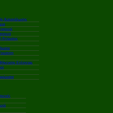
κής Κατανάλωσης
μια
ερισμού
τισμοί
 Ρεύματος
ήματα
έρμανση
θήκευσης Ενέργειας
ού
υφώματα
σκευές
σμού