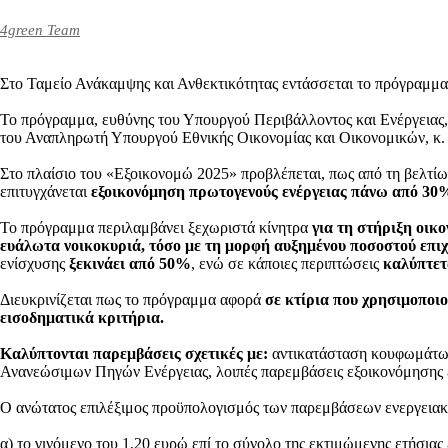
4green Team
Στο Ταμείο Ανάκαμψης και Ανθεκτικότητας εντάσσεται το πρόγραμμ
Το πρόγραμμα, ευθύνης του Υπουργού Περιβάλλοντος και Ενέργεια
του Αναπληρωτή Υπουργού Εθνικής Οικονομίας και Οικονομικών, κ
Στο πλαίσιο του «Εξοικονομώ 2025» προβλέπεται, πως από τη βελτίωσ
επιτυγχάνεται
εξοικονόμηση πρωτογενούς ενέργειας πάνω από 30% 
Το πρόγραμμα περιλαμβάνει ξεχωριστά κίνητρα
για τη στήριξη οικ
ευάλωτα νοικοκυριά, τόσο με τη μορφή αυξημένου ποσοστού επι
ενίσχυσης
ξεκινάει από 50%
, ενώ σε κάποιες περιπτώσεις
καλύπτετ
Διευκρινίζεται πως το πρόγραμμα αφορά
σε κτίρια που χρησιμοποιο
εισοδηματικά κριτήρια.
Καλύπτονται παρεμβάσεις σχετικές με:
αντικατάσταση κουφωμάτων
Ανανεώσιμων Πηγών Ενέργειας, λοιπές παρεμβάσεις εξοικονόμησης εν
Ο ανώτατος επιλέξιμος προϋπολογισμός των παρεμβάσεων ενεργεια
α) το γινόμενο του 1,20 ευρώ επί το σύνολο της εκτιμώμενης ετήσι