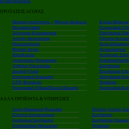
ΕΠΙΚΟΙΝΩΝΙΑ
ΠΡΟΤΑΣΕΙΣ ΑΓΟΡΑΣ
Μηχανή αναζήτησης – Ψάχνεις-Βρίσκεις
Κτίρια Μηδενι
Φωτοβολταϊκά
Ενεργειακά Τζά
Σύγχρονα Κλιματιστικά
Συστήματα Εξα
Αντλίες Θερμότητας
Εξυπνοι Αυτομα
Θερμομόνωση
Αυτο-Παραγωγή
Φυσικό Αέριο
Αυτοματισμοί
Ηλιοθερμία
Αυτόνομα Συστ
Αυτονομίες Θέρμανσης
Ενδοδαπέδια Θ
Λέβητες Οικονομίας
Συντήρηση
Δομικά Υλικά
Συστήματα Απο
Ενεργειακά Χρώματα
Συστήματα Νερ
LED Φωτισμός
Υγραέριο
Ενεργειακά Τζάκια/Σόμπες/Σώματα
Ενεργειακά Κο
ΑΛΛΑ ΠΡΟΪΟΝΤΑ & ΥΠΗΡΕΣΙΕΣ
Αυτο-Παραγωγή Ρεύματος
Εξυπνες Λευκές Συ
Εξυπνοι Αυτοματισμοί
Συντήρηση
Αυτόνομα Συστήματα
Συστήματα Εξαερι
Ενδοδαπέδια Θέρμανση
Υγραέριο