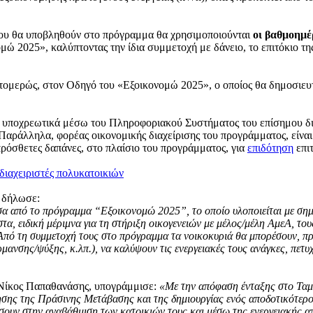
που θα υποβληθούν στο πρόγραμμα θα χρησιμοποιούνται
οι βαθμοημέ
2025», καλύπτοντας την ίδια συμμετοχή με δάνειο, το επιτόκιο της 
επτομερώς, στον Οδηγό του «Εξοικονομώ 2025», ο οποίος θα δημοσιευ
αι υποχρεωτικά μέσω του Πληροφοριακού Συστήματος του επίσημου δ
Παράλληλα, φορέας οικονομικής διαχείρισης του προγράμματος, είνα
πρόσθετες δαπάνες, στο πλαίσιο του προγράμματος, για
επιδότηση
επιτ
διαχειριστές πολυκατοικιών
 δήλωσε:
σα από το πρόγραμμα “Εξοικονομώ 2025”, το οποίο υλοποιείται με ση
α, ειδική μέριμνα για τη στήριξη οικογενειών με μέλος/μέλη ΑμεΑ, του
πό τη συμμετοχή τους στο πρόγραμμα τα νοικοκυριά θα μπορέσουν, πρ
σης/ψύξης, κ.λπ.), να καλύψουν τις ενεργειακές τους ανάγκες, πετυ
 Νίκος Παπαθανάσης, υπογράμμισε:
«Με την απόφαση ένταξης στο Ταμ
σης της Πράσινης Μετάβασης και της δημιουργίας ενός αποδοτικότερου
σουν στην αναβάθμιση των κατοικιών τους και μέσω της ενεργειακής α