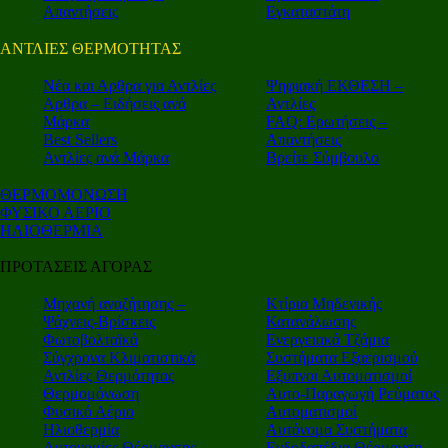
Απαντήσεις
Εγκαταστάτη
ΑΝΤΛΙΕΣ ΘΕΡΜΟΤΗΤΑΣ
Nέα και Αρθρα για Αντλίες
Ψηφιακή ΕΚΘΕΣΗ –
Αρθρα – Ειδήσεις ανά
Αντλίες
Μάρκα
FAQ: Ερωτήσεις –
Best Sellers
Απαντήσεις
Αντλίες ανά Μάρκα
Βρείτε Σύμβουλο
ΘΕΡΜΟΜΟΝΩΣΗ
ΦΥΣΙΚΟ ΑΕΡΙΟ
ΗΛΙΟΘΕΡΜΙΑ
ΠΡΟΤΑΣΕΙΣ ΑΓΟΡΑΣ
Μηχανή αναζήτησης –
Κτίρια Μηδενικής
Ψάχνεις-Βρίσκεις
Κατανάλωσης
Φωτοβολταϊκά
Ενεργειακά Τζάμια
Σύγχρονα Κλιματιστικά
Συστήματα Εξαερισμού
Αντλίες Θερμότητας
Εξυπνοι Αυτοματισμοί
Θερμομόνωση
Αυτο-Παραγωγή Ρεύματος
Φυσικό Αέριο
Αυτοματισμοί
Ηλιοθερμία
Αυτόνομα Συστήματα
Αυτονομίες Θέρμανσης
Ενδοδαπέδια Θέρμανση