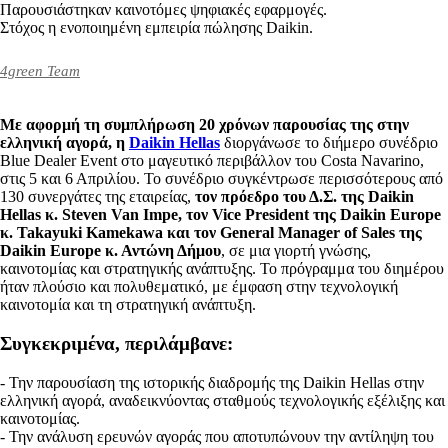
Παρουσιάστηκαν καινοτόμες ψηφιακές εφαρμογές.
Στόχος η ενοποιημένη εμπειρία πώλησης Daikin.
4green Team
Με αφορμή τη συμπλήρωση 20 χρόνων παρουσίας της στην
ελληνική αγορά, η
Daikin Hellas
διοργάνωσε το διήμερο συνέδριο
Blue Dealer Event στο μαγευτικό περιβάλλον του Costa Navarino,
στις 5 και 6 Απριλίου. Το συνέδριο συγκέντρωσε περισσότερους από
130 συνεργάτες της εταιρείας,
τον πρόεδρο του Δ.Σ. της Daikin
Hellas κ. Steven Van Impe, τον Vice President της Daikin Europe
κ. Takayuki Kamekawa και τον General Manager of Sales της
Daikin Europe κ. Αντώνη Δήμου
, σε μια γιορτή γνώσης,
καινοτομίας και στρατηγικής ανάπτυξης. Το πρόγραμμα του διημέρου
ήταν πλούσιο και πολυθεματικό, με έμφαση στην τεχνολογική
καινοτομία και τη στρατηγική ανάπτυξη.
Συγκεκριμένα, περιλάμβανε:
- Την παρουσίαση της ιστορικής διαδρομής της Daikin Hellas στην
ελληνική αγορά, αναδεικνύοντας σταθμούς τεχνολογικής εξέλιξης και
καινοτομίας.
- Την ανάλυση ερευνών αγοράς που αποτυπώνουν την αντίληψη του