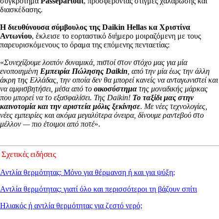
συγκρότημα
Passepartout
, προσφέροντας στιγμές χαλάρωσης και
διασκέδασης.
Η διευθύνουσα σύμβουλος της Daikin Hellas κα Χριστίνα
Αντωνίου
, έκλεισε το εορταστικό διήμερο μοιραζόμενη με τους
παρευρισκόμενους το όραμα της επόμενης πενταετίας:
«
Συνεχίζουμε λοιπόν δυναμικά, πιστοί στον στόχο μας για μία
ενοποιημένη
Εμπειρία Πώλησης Daikin
, από την μία έως την άλλη
άκρη της Ελλάδας, την οποία δεν θα μπορεί κανείς να ανταγωνιστεί και
να αμφισβητήσει, μέσα από το
οικοσύστημα
της μοναδικής μάρκας
που μπορεί να το εξασφαλίσει. Της Daikin!
Το ταξίδι μας στην
καινοτομία και την αριστεία μόλις ξεκίνησε
. Με νέες τεχνολογίες,
νέες εμπειρίες και ακόμα μεγαλύτερα όνειρα, δίνουμε ραντεβού στο
μέλλον — πιο έτοιμοι από ποτέ
».
Σχετικές ειδήσεις
Αντλία θερμότητας: Μόνο για θέρμανση ή και για ψύξη;
Αντλία θερμότητας: γιατί όλο και περισσότεροι τη βάζουν σπίτι
Ηλιακός ή αντλία θερμότητας για ζεστό νερό;