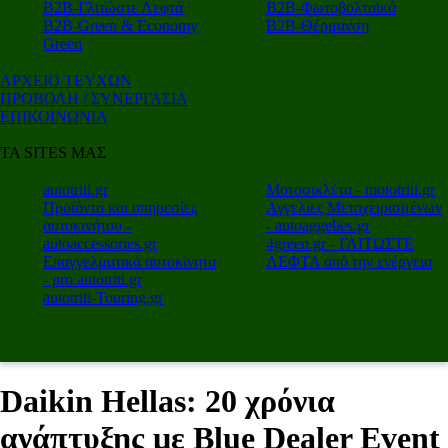
Β2Β-Γλιτώστε Λεφτά
Β2Β-Φωτοβολταϊκά
Β2Β-Green & Economy
Β2Β-Θέρμανση
Green
ΑΡΧΕΙΟ ΤΕΥΧΩΝ
ΠΡΟΒΟΛΗ / ΣΥΝΕΡΓΑΣΙΑ
ΕΠΙΚΟΙΝΩΝΙΑ
ΤΑ SITES ΜΑΣ
autotriti.gr
Μοτοσικλέτα - mototriti.gr
Προϊόντα και υπηρεσίες
Αγγελιες Μεταχειρισμένων
αυτοκινήτου -
- autoaggelies.gr
autoaccessories.gr
4green.gr - ΓΛΙΤΩΣΤΕ
Επαγγελματικά αυτοκίνητα
ΛΕΦΤΑ από την ενέργεια
- pro.autotriti.gr
autotriti-Touring.gr
Daikin Hellas: 20 χρόνια
ανάπτυξης με Blue Dealer Event