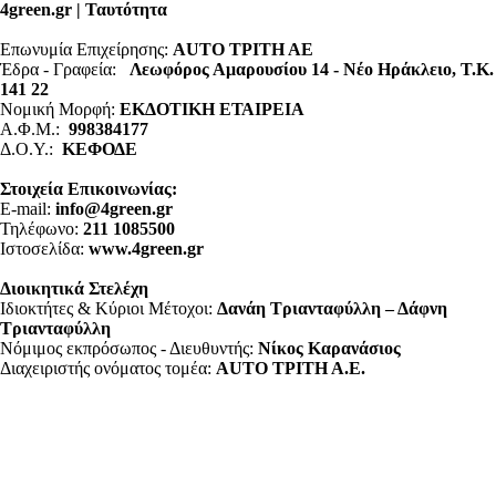
4green.gr | Ταυτότητα
Επωνυμία Επιχείρησης:
AUTO ΤΡΙΤΗ ΑΕ
Έδρα - Γραφεία:
Λεωφόρος Αμαρουσίου 14 - Νέο Ηράκλειο, Τ.Κ.
141 22
Νομική Μορφή:
ΕΚΔΟΤΙΚΗ ΕΤΑΙΡΕΙΑ
Α.Φ.Μ.:
998384177
Δ.Ο.Υ.:
ΚΕΦΟΔΕ
Στοιχεία Επικοινωνίας:
E-mail:
info@4green.gr
Τηλέφωνο:
211 1085500
Ιστοσελίδα:
www.4green.gr
Διοικητικά Στελέχη
Ιδιοκτήτες & Κύριοι Μέτοχοι:
Δανάη Τριανταφύλλη – Δάφνη
Τριανταφύλλη
Νόμιμος εκπρόσωπος - Διευθυντής:
Νίκος Καρανάσιος
Διαχειριστής ονόματος τομέα:
ΑUTO ΤΡΙΤΗ Α.Ε.