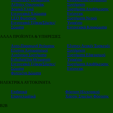
Λέβητες Οικονομίας
Συντήρηση
Δομικά Υλικά
Συστήματα Αποθήκευσης
Ενεργειακά Χρώματα
Ενέργειας
LED Φωτισμός
Συστήματα Νερού
Ενεργειακά Τζάκια/Σόμπες/
Υγραέριο
Σώματα
Ενεργειακά Κουφώματα
ΑΛΛΑ ΠΡΟΪΟΝΤΑ & ΥΠΗΡΕΣΙΕΣ
Αυτο-Παραγωγή Ρεύματος
Εξυπνες Λευκές Συσκευές
Εξυπνοι Αυτοματισμοί
Συντήρηση
Αυτόνομα Συστήματα
Συστήματα Εξαερισμού
Ενδοδαπέδια Θέρμανση
Υγραέριο
Ενεργειακά Τζάκια/Σόμπες/
Συστήματα Αποθήκευσης
Σώματα
Ενέργειας
Φυτεμένα Δώματα
ΗΛΕΚΤΡΙΚΑ ΑΥΤΟΚΙΝΗΤΑ
Επιβατικά
Φόρτιση Ηλεκτρικού
Επαγγελματικά
Χάρτης Σημείων Φόρτισης
Β2Β