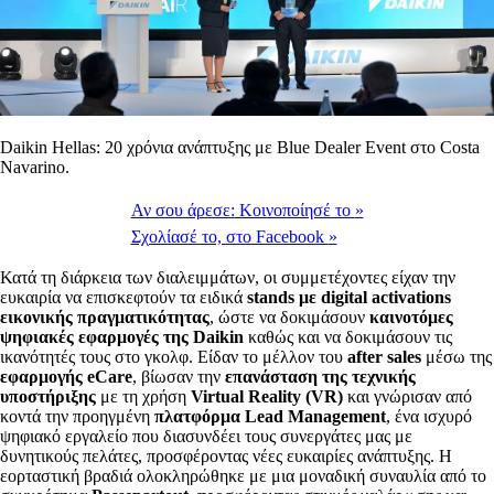
Daikin Hellas: 20 χρόνια ανάπτυξης με Blue Dealer Event στο Costa
Navarino.
Αν σου άρεσε:
Κοινοποίησέ το
»
Σχολίασέ το,
στο Facebook
»
Κατά τη διάρκεια των διαλειμμάτων, οι συμμετέχοντες είχαν την
ευκαιρία να επισκεφτούν τα ειδικά
stands με digital activations
εικονικής πραγματικότητας
, ώστε να δοκιμάσουν
καινοτόμες
ψηφιακές εφαρμογές της Daikin
καθώς και να δοκιμάσουν τις
ικανότητές τους στο γκολφ. Είδαν το μέλλον του
after sales
μέσω της
εφαρμογής eCare
, βίωσαν την
επανάσταση της τεχνικής
υποστήριξης
με τη χρήση
Virtual Reality (VR)
και γνώρισαν από
κοντά την προηγμένη
πλατφόρμα Lead Management
, ένα ισχυρό
ψηφιακό εργαλείο που διασυνδέει τους συνεργάτες μας με
δυνητικούς πελάτες, προσφέροντας νέες ευκαιρίες ανάπτυξης. Η
εορταστική βραδιά ολοκληρώθηκε με μια μοναδική συναυλία από το