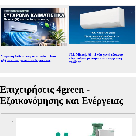
TCL Miracle AI: Η νέα γενιά έξυπνου
Ψηφιακή έκθεση κλιματιστικών: Ποια
κλιματισμού με κορυφαία ενεργειακή
αξίζουν πραγματικά τα λεφτά τους
απόδοση