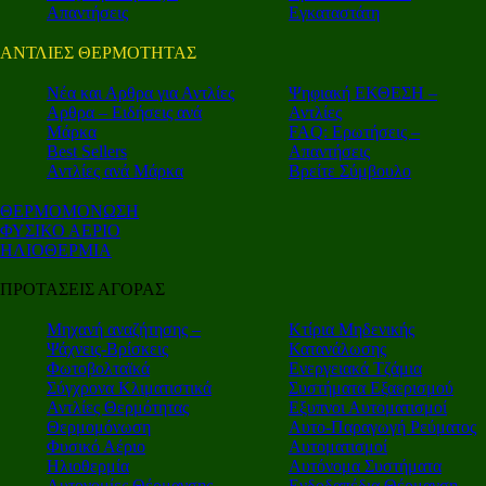
Απαντήσεις
Εγκαταστάτη
ΑΝΤΛΙΕΣ ΘΕΡΜΟΤΗΤΑΣ
Nέα και Αρθρα για Αντλίες
Ψηφιακή ΕΚΘΕΣΗ –
Αρθρα – Ειδήσεις ανά
Αντλίες
Μάρκα
FAQ: Ερωτήσεις –
Best Sellers
Απαντήσεις
Αντλίες ανά Μάρκα
Βρείτε Σύμβουλο
ΘΕΡΜΟΜΟΝΩΣΗ
ΦΥΣΙΚΟ ΑΕΡΙΟ
ΗΛΙΟΘΕΡΜΙΑ
ΠΡΟΤΑΣΕΙΣ ΑΓΟΡΑΣ
Μηχανή αναζήτησης –
Κτίρια Μηδενικής
Ψάχνεις-Βρίσκεις
Κατανάλωσης
Φωτοβολταϊκά
Ενεργειακά Τζάμια
Σύγχρονα Κλιματιστικά
Συστήματα Εξαερισμού
Αντλίες Θερμότητας
Εξυπνοι Αυτοματισμοί
Θερμομόνωση
Αυτο-Παραγωγή Ρεύματος
Φυσικό Αέριο
Αυτοματισμοί
Ηλιοθερμία
Αυτόνομα Συστήματα
Αυτονομίες Θέρμανσης
Ενδοδαπέδια Θέρμανση