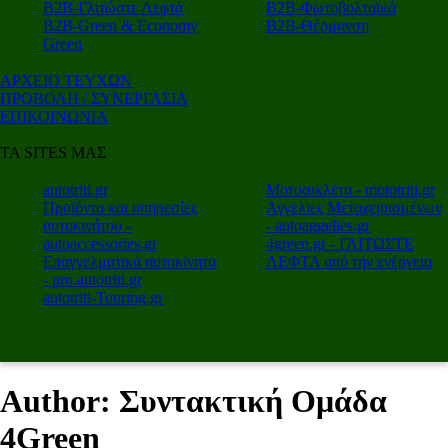
Β2Β-Γλιτώστε Λεφτά
Β2Β-Φωτοβολταϊκά
Β2Β-Green & Economy
Β2Β-Θέρμανση
Green
ΑΡΧΕΙΟ ΤΕΥΧΩΝ
ΠΡΟΒΟΛΗ / ΣΥΝΕΡΓΑΣΙΑ
ΕΠΙΚΟΙΝΩΝΙΑ
ΤΑ SITES ΜΑΣ
autotriti.gr
Μοτοσικλέτα - mototriti.gr
Προϊόντα και υπηρεσίες
Αγγελιες Μεταχειρισμένων
αυτοκινήτου -
- autoaggelies.gr
autoaccessories.gr
4green.gr - ΓΛΙΤΩΣΤΕ
Επαγγελματικά αυτοκίνητα
ΛΕΦΤΑ από την ενέργεια
- pro.autotriti.gr
autotriti-Touring.gr
Author: Συντακτική Ομάδα
4Green