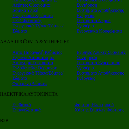
Λέβητες Οικονομίας
Συντήρηση
Δομικά Υλικά
Συστήματα Αποθήκευσης
Ενεργειακά Χρώματα
Ενέργειας
LED Φωτισμός
Συστήματα Νερού
Ενεργειακά Τζάκια/Σόμπες/
Υγραέριο
Σώματα
Ενεργειακά Κουφώματα
ΑΛΛΑ ΠΡΟΪΟΝΤΑ & ΥΠΗΡΕΣΙΕΣ
Αυτο-Παραγωγή Ρεύματος
Εξυπνες Λευκές Συσκευές
Εξυπνοι Αυτοματισμοί
Συντήρηση
Αυτόνομα Συστήματα
Συστήματα Εξαερισμού
Ενδοδαπέδια Θέρμανση
Υγραέριο
Ενεργειακά Τζάκια/Σόμπες/
Συστήματα Αποθήκευσης
Σώματα
Ενέργειας
Φυτεμένα Δώματα
ΗΛΕΚΤΡΙΚΑ ΑΥΤΟΚΙΝΗΤΑ
Επιβατικά
Φόρτιση Ηλεκτρικού
Επαγγελματικά
Χάρτης Σημείων Φόρτισης
Β2Β