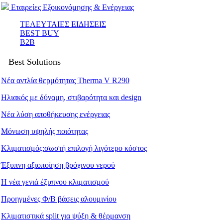
Εταιρείες Εξοικονόμησης & Ενέργειας
ΤΕΛΕΥΤΑΙΕΣ ΕΙΔΗΣΕΙΣ
BEST BUY
B2B
Best Solutions
Νέα αντλία θερμότητας Therma V R290
Ηλιακός με δύναμη, στιβαρότητα και design
Νέα λύση αποθήκευσης ενέργειας
Μόνωση υψηλής ποιότητας
Κλιματισμός:σωστή επιλογή λιγότερο κόστος
Έξυπνη αξιοποίηση βρόχινου νερού
Η νέα γενιά έξυπνου κλιματισμού
Προηγμένες Φ/Β βάσεις αλουμινίου
Κλιματιστικά split για ψύξη & θέρμανση