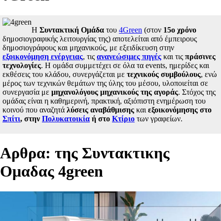
Η
Συντακτική Ομάδα
του
4Green
(στον
15ο χρόνο
δημοσιογραφικής λειτουργίας της) αποτελείται από έμπειρους
δημοσιογράφους και μηχανικούς, με εξειδίκευση στην
εξοικονόμηση ενέργειας
, τις
ανανεώσιμες πηγές
και τις
πράσινες
τεχνολογίες
. Η ομάδα συμμετέχει σε όλα τα events, ημερίδες και
εκθέσεις του κλάδου, συνεργάζεται με
τεχνικούς συμβούλους
, ενώ
μέρος των τεχνικών θεμάτων της ύλης του μέσου, υλοποιείται σε
συνεργασία με
μηχανολόγους μηχανικούς της αγοράς
. Στόχος της
ομάδας είναι η καθημερινή, πρακτική, αξιόπιστη ενημέρωση του
κοινού που αναζητά
λύσεις αναβάθμισης
και
εξοικονόμησης στο
Σπίτι
, στην
Πολυκατοικία
ή στο
Κτίριο
των γραφείων.
Aρθρα: της Συντακτικης
Ομαδας 4green