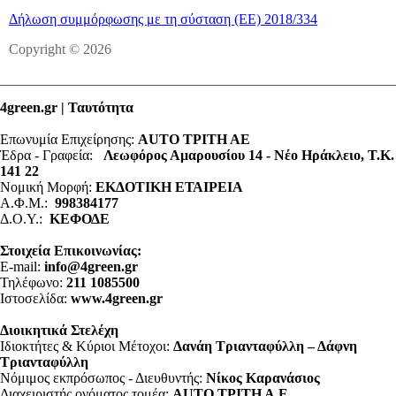
Δήλωση συμμόρφωσης με τη σύσταση (ΕΕ) 2018/334
Copyright © 2026
4green.gr | Ταυτότητα
Επωνυμία Επιχείρησης:
AUTO ΤΡΙΤΗ ΑΕ
Έδρα - Γραφεία:
Λεωφόρος Αμαρουσίου 14 - Νέο Ηράκλειο, Τ.Κ.
141 22
Νομική Μορφή:
ΕΚΔΟΤΙΚΗ ΕΤΑΙΡΕΙΑ
Α.Φ.Μ.:
998384177
Δ.Ο.Υ.:
ΚΕΦΟΔΕ
Στοιχεία Επικοινωνίας:
E-mail:
info@4green.gr
Τηλέφωνο:
211 1085500
Ιστοσελίδα:
www.4green.gr
Διοικητικά Στελέχη
Ιδιοκτήτες & Κύριοι Μέτοχοι:
Δανάη Τριανταφύλλη – Δάφνη
Τριανταφύλλη
Νόμιμος εκπρόσωπος - Διευθυντής:
Νίκος Καρανάσιος
Διαχειριστής ονόματος τομέα:
ΑUTO ΤΡΙΤΗ Α.Ε.