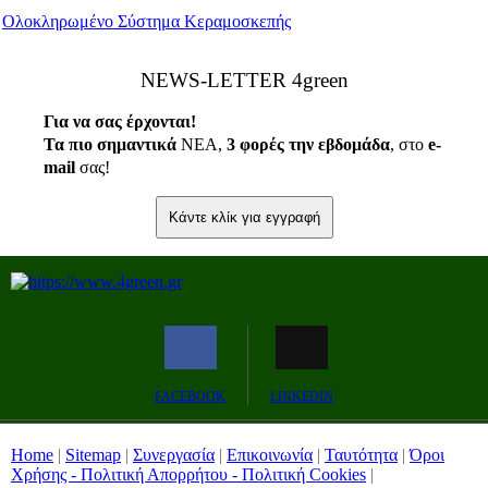
Ολοκληρωμένο Σύστημα Κεραμοσκεπής
ΝEWS-LETTER 4green
Για να σας έρχονται!
Τα πιο σημαντικά
ΝΕΑ,
3 φορές την εβδομάδα
, στο
e
-
mail
σας!
Κάντε κλίκ για εγγραφή
FACEBOOK
LINKEDIN
Home
|
Sitemap
|
Συνεργασία
|
Επικοινωνία
|
Ταυτότητα
|
Όροι
Χρήσης - Πολιτική Απορρήτου - Πολιτική Cookies
|