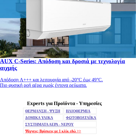
AUX C-Series: Απόδοση και δροσιά με τεχνολογία
αιχμής
Απόδοση A+++ και λειτουργία από -20°C έως 49°C.
Πιο φυσική ροή αέρα χωρίς έντονα ρεύματα.
Experts για Προϊόντα - Υπηρεσίες
Mute
ΘΕΡΜΑΝΣΗ - ΨΥΞΗ
ΗΛΙΟΘΕΡΜΙΑ
ΔΟΜΙΚΑ ΥΛΙΚΑ
ΦΩΤΟΒΟΛΤΑΪΚΑ
ΣΥΣΤΗΜΑΤΑ ΑΕΡΑ - ΝΕΡΟΥ
Ψάχνεις; Βρίσκεις με 1 κλίκ
εδώ >>