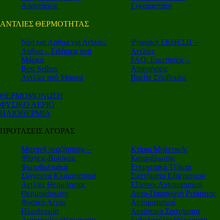
Απαντήσεις
Εγκαταστάτη
ΑΝΤΛΙΕΣ ΘΕΡΜΟΤΗΤΑΣ
Nέα και Αρθρα για Αντλίες
Ψηφιακή ΕΚΘΕΣΗ –
Αρθρα – Ειδήσεις ανά
Αντλίες
Μάρκα
FAQ: Ερωτήσεις –
Best Sellers
Απαντήσεις
Αντλίες ανά Μάρκα
Βρείτε Σύμβουλο
ΘΕΡΜΟΜΟΝΩΣΗ
ΦΥΣΙΚΟ ΑΕΡΙΟ
ΗΛΙΟΘΕΡΜΙΑ
ΠΡΟΤΑΣΕΙΣ ΑΓΟΡΑΣ
Μηχανή αναζήτησης –
Κτίρια Μηδενικής
Ψάχνεις-Βρίσκεις
Κατανάλωσης
Φωτοβολταϊκά
Ενεργειακά Τζάμια
Σύγχρονα Κλιματιστικά
Συστήματα Εξαερισμού
Αντλίες Θερμότητας
Εξυπνοι Αυτοματισμοί
Θερμομόνωση
Αυτο-Παραγωγή Ρεύματος
Φυσικό Αέριο
Αυτοματισμοί
Ηλιοθερμία
Αυτόνομα Συστήματα
Αυτονομίες Θέρμανσης
Ενδοδαπέδια Θέρμανση