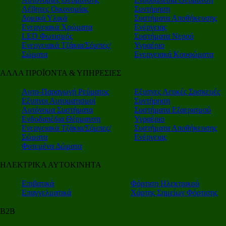
Λέβητες Οικονομίας
Συντήρηση
Δομικά Υλικά
Συστήματα Αποθήκευσης
Ενεργειακά Χρώματα
Ενέργειας
LED Φωτισμός
Συστήματα Νερού
Ενεργειακά Τζάκια/Σόμπες/
Υγραέριο
Σώματα
Ενεργειακά Κουφώματα
ΑΛΛΑ ΠΡΟΪΟΝΤΑ & ΥΠΗΡΕΣΙΕΣ
Αυτο-Παραγωγή Ρεύματος
Εξυπνες Λευκές Συσκευές
Εξυπνοι Αυτοματισμοί
Συντήρηση
Αυτόνομα Συστήματα
Συστήματα Εξαερισμού
Ενδοδαπέδια Θέρμανση
Υγραέριο
Ενεργειακά Τζάκια/Σόμπες/
Συστήματα Αποθήκευσης
Σώματα
Ενέργειας
Φυτεμένα Δώματα
ΗΛΕΚΤΡΙΚΑ ΑΥΤΟΚΙΝΗΤΑ
Επιβατικά
Φόρτιση Ηλεκτρικού
Επαγγελματικά
Χάρτης Σημείων Φόρτισης
Β2Β