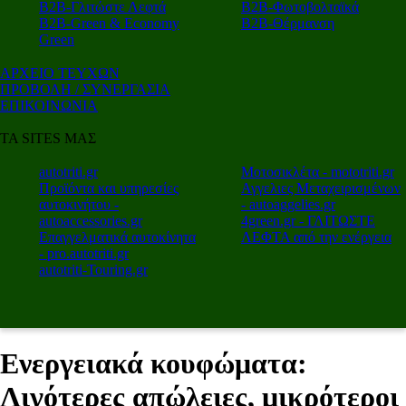
Β2Β-Γλιτώστε Λεφτά
Β2Β-Φωτοβολταϊκά
Β2Β-Green & Economy
Β2Β-Θέρμανση
Green
ΑΡΧΕΙΟ ΤΕΥΧΩΝ
ΠΡΟΒΟΛΗ / ΣΥΝΕΡΓΑΣΙΑ
ΕΠΙΚΟΙΝΩΝΙΑ
ΤΑ SITES ΜΑΣ
autotriti.gr
Μοτοσικλέτα - mototriti.gr
Προϊόντα και υπηρεσίες
Αγγελιες Μεταχειρισμένων
αυτοκινήτου -
- autoaggelies.gr
autoaccessories.gr
4green.gr - ΓΛΙΤΩΣΤΕ
Επαγγελματικά αυτοκίνητα
ΛΕΦΤΑ από την ενέργεια
- pro.autotriti.gr
autotriti-Touring.gr
Ενεργειακά κουφώματα:
Λιγότερες απώλειες, μικρότεροι