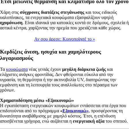
Έτσι μειώνεις θέρμανση και κλιματισμό όλο τον χρόνο
Χάρη στις
σύγχρονες διατάξεις στεγάνωσης
και τους ειδικούς
υαλοπίνακες, τα ενεργειακά κουφώματα εξασφαλίζουν υψηλή
ηχομόνωση
. Είναι ιδανικά για κατοικίες κοντά σε δρόμους, σχολεία ή
αστικά κέντρα, χαρίζοντας την ηρεμία που χρειάζεται κάθε χώρος.
Αν σου άρεσε:
Κοινοποίησέ το
»
Κερδίζεις άνεση, ησυχία και χαμηλότερους
λογαριασμούς
Τα
κουφώματα
νέας γενιάς έχουν
μεγάλη διάρκεια ζωής
και
ελάχιστες ανάγκες φροντίδας. Δεν φθείρονται εύκολα από την
υγρασία, τη θερμότητα ή την ακτινοβολία UV, διατηρώντας την
εμφάνιση και τη λειτουργία τους αναλλοίωτες στο πέρασμα των
χρόνων.
Χρηματοδότηση μέσω «Εξοικονομώ»
Η εγκατάσταση ενεργειακών κουφωμάτων εντάσσεται στα έργα που
επιδοτούνται από το πρόγραμμα
«
Εξοικονομώ»
,
προσφέροντας τη
δυνατότητα αναβάθμισης με χαμηλό κόστος. Έτσι, η επένδυση
αποσβένεται γρήγορα, ενώ αυξάνεται η
ενεργειακή αξία
του σπιτιού.