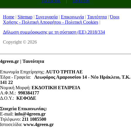
FACEBOOK
LINKEDIN
Time
Home
|
Sitemap
|
Συνεργασία
|
Επικοινωνία
|
Ταυτότητα
|
Όροι
Χρήσης - Πολιτική Απορρήτου - Πολιτική Cookies
|
Δήλωση συμμόρφωσης με τη σύσταση (ΕΕ) 2018/334
Copyright © 2026
4green.gr | Ταυτότητα
Επωνυμία Επιχείρησης:
AUTO ΤΡΙΤΗ ΑΕ
Έδρα - Γραφεία:
Λεωφόρος Αμαρουσίου 14 - Νέο Ηράκλειο, Τ.Κ.
141 22
Νομική Μορφή:
ΕΚΔΟΤΙΚΗ ΕΤΑΙΡΕΙΑ
Α.Φ.Μ.:
998384177
Δ.Ο.Υ.:
ΚΕΦΟΔΕ
Στοιχεία Επικοινωνίας:
E-mail:
info@4green.gr
Τηλέφωνο:
211 1085500
Ιστοσελίδα:
www.4green.gr