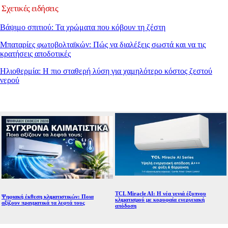
Σχετικές ειδήσεις
Βάψιμο σπιτιού: Τα χρώματα που κόβουν τη ζέστη
Μπαταρίες φωτοβολταϊκών: Πώς να διαλέξεις σωστά και να τις
κρατήσεις αποδοτικές
Ηλιοθερμία: Η πιο σταθερή λύση για χαμηλότερο κόστος ζεστού
νερού
TCL Miracle AI: Η νέα γενιά έξυπνου
Ψηφιακή έκθεση κλιματιστικών: Ποια
κλιματισμού με κορυφαία ενεργειακή
αξίζουν πραγματικά τα λεφτά τους
απόδοση