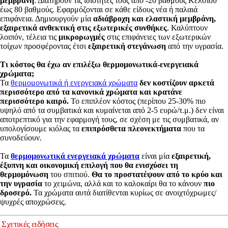
μεμβράνη
. Διατηρούν τις ιδιότητες τους από -20 βαθμούς Κελσίου
έως 80 βαθμούς. Εφαρμόζονται σε κάθε είδους νέα ή παλαιά
επιφάνεια. Δημιουργούν μία
αδιάβροχη και ελαστική μεμβράνη,
εξαιρετικά ανθεκτική στις εξωτερικές συνθήκες
. Καλύπτουν
λοιπόν, τέλεια τις
μικρορωγμές
στις επιφάνειες των εξωτερικών
τοίχων προσφέροντας έτσι
εξαιρετική στεγάνωση
από την υγρασία.
Τι κόστος θα έχω αν επιλέξω θερμομονωτικά-ενεργειακά
χρώματα;
Τα
θερμομονωτικά ή ενεργειακά χρώματα
δεν κοστίζουν αρκετά
περισσότερο από τα κανονικά χρώματα και κρατάνε
περισσότερο καιρό.
Το επιπλέον κόστος (περίπου 25-30% πιο
υψηλό από τα συμβατικά και κυμαίνεται από 2-5 ευρώ/τ.μ.) δεν είναι
αποτρεπτικό για την εφαρμογή τους, σε σχέση με τις συμβατικά, αν
υπολογίσουμε κιόλας τα
επιπρόσθετα πλεονεκτήματα
που τα
συνοδεύουν.
Τα
θερμομονωτικά ενεργειακά χρώματα
είναι μία
εξαιρετική,
έξυπνη και οικονομική επιλογή που θα ενισχύσει τη
θερμομόνωση
του σπιτιού.
Θα το προστατέψουν από το κρύο και
την υγρασία
το χειμώνα, αλλά και το καλοκαίρι θα το κάνουν
πιο
δροσερό.
Τα χρώματα αυτά διατίθενται κυρίως σε ανοιχτόχρωμες/
ψυχρές αποχρώσεις.
Σχετικές ειδήσεις