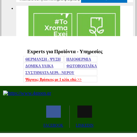
Experts για Προϊόντα - Υπηρεσίες
Mute
ΘΕΡΜΑΝΣΗ - ΨΥΞΗ
ΗΛΙΟΘΕΡΜΙΑ
ΔΟΜΙΚΑ ΥΛΙΚΑ
ΦΩΤΟΒΟΛΤΑΪΚΑ
ΣΥΣΤΗΜΑΤΑ ΑΕΡΑ - ΝΕΡΟΥ
Ψάχνεις; Βρίσκεις με 1 κλίκ
εδώ >>
Remaining
-0:00
Fullscreen
FACEBOOK
LINKEDIN
Time