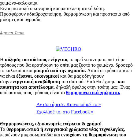
χειμώνα-καλοκαίρι.
Είναι μια πολύ οικονομική και αποτελεσματική λύση.
Προσφέρουν αδιαβροχοποίηση, θερμομόνωση και προστασία από
μύκητες και υγρασία.
4green Team
Η
αύξηση του κόστους ενέργειας
μπορεί να αντιμετωπιστεί με
τρόπους που θα κρατήσουν το σπίτι μας ζεστό το χειμώνα, δροσερό
το καλοκαίρι και
μακριά από την υγρασία.
Αυτοί οι τρόποι πρέπει
να είναι
έξυπνοι, οικονομικοί
και θα μας οδηγήσουν
στην
ενεργειακή αναβάθμιση
του σπιτιού. Έτσι θα έχουμε
και
ποιότητα και αποτέλεσμα,
δηλαδή όφελος στην τσέπη μας. Ένας
από αυτούς τους τρόπους είναι τα
θερμομονωτικά χρώματα.
Αν σου άρεσε:
Κοινοποίησέ το
»
Σχολίασέ το,
στο Facebook
»
Θερμομονώνεις, εξοικονομείς ενέργεια & χρήμα!
Τα
θερμομονωτικά ή ενεργειακά χρώματα νέας τεχνολογίας
,
περιέχουν μικροσωματίδια και
ενισχύουν τη θερμομόνωση του