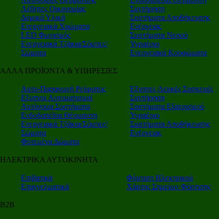
Λέβητες Οικονομίας
Συντήρηση
Δομικά Υλικά
Συστήματα Αποθήκευσης
Ενεργειακά Χρώματα
Ενέργειας
LED Φωτισμός
Συστήματα Νερού
Ενεργειακά Τζάκια/Σόμπες/
Υγραέριο
Σώματα
Ενεργειακά Κουφώματα
ΑΛΛΑ ΠΡΟΪΟΝΤΑ & ΥΠΗΡΕΣΙΕΣ
Αυτο-Παραγωγή Ρεύματος
Εξυπνες Λευκές Συσκευές
Εξυπνοι Αυτοματισμοί
Συντήρηση
Αυτόνομα Συστήματα
Συστήματα Εξαερισμού
Ενδοδαπέδια Θέρμανση
Υγραέριο
Ενεργειακά Τζάκια/Σόμπες/
Συστήματα Αποθήκευσης
Σώματα
Ενέργειας
Φυτεμένα Δώματα
ΗΛΕΚΤΡΙΚΑ ΑΥΤΟΚΙΝΗΤΑ
Επιβατικά
Φόρτιση Ηλεκτρικού
Επαγγελματικά
Χάρτης Σημείων Φόρτισης
Β2Β