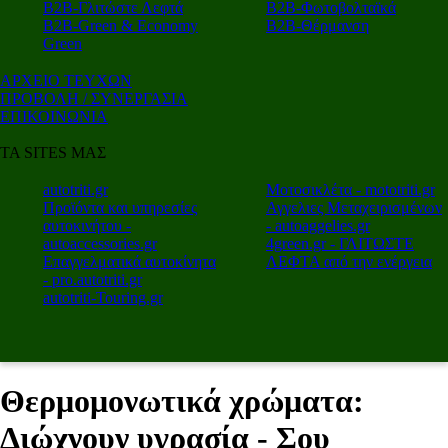
Β2Β-Γλιτώστε Λεφτά
Β2Β-Φωτοβολταϊκά
Β2Β-Green & Economy
Β2Β-Θέρμανση
Green
ΑΡΧΕΙΟ ΤΕΥΧΩΝ
ΠΡΟΒΟΛΗ / ΣΥΝΕΡΓΑΣΙΑ
ΕΠΙΚΟΙΝΩΝΙΑ
ΤΑ SITES ΜΑΣ
autotriti.gr
Μοτοσικλέτα - mototriti.gr
Προϊόντα και υπηρεσίες
Αγγελιες Μεταχειρισμένων
αυτοκινήτου -
- autoaggelies.gr
autoaccessories.gr
4green.gr - ΓΛΙΤΩΣΤΕ
Επαγγελματικά αυτοκίνητα
ΛΕΦΤΑ από την ενέργεια
- pro.autotriti.gr
autotriti-Touring.gr
Θερμομονωτικά χρώματα:
Διώχνουν υγρασία - Σου