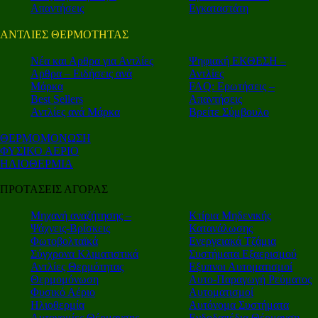
Απαντήσεις
Εγκαταστάτη
ΑΝΤΛΙΕΣ ΘΕΡΜΟΤΗΤΑΣ
Nέα και Αρθρα για Αντλίες
Ψηφιακή ΕΚΘΕΣΗ –
Αρθρα – Ειδήσεις ανά
Αντλίες
Μάρκα
FAQ: Ερωτήσεις –
Best Sellers
Απαντήσεις
Αντλίες ανά Μάρκα
Βρείτε Σύμβουλο
ΘΕΡΜΟΜΟΝΩΣΗ
ΦΥΣΙΚΟ ΑΕΡΙΟ
ΗΛΙΟΘΕΡΜΙΑ
ΠΡΟΤΑΣΕΙΣ ΑΓΟΡΑΣ
Μηχανή αναζήτησης –
Κτίρια Μηδενικής
Ψάχνεις-Βρίσκεις
Κατανάλωσης
Φωτοβολταϊκά
Ενεργειακά Τζάμια
Σύγχρονα Κλιματιστικά
Συστήματα Εξαερισμού
Αντλίες Θερμότητας
Εξυπνοι Αυτοματισμοί
Θερμομόνωση
Αυτο-Παραγωγή Ρεύματος
Φυσικό Αέριο
Αυτοματισμοί
Ηλιοθερμία
Αυτόνομα Συστήματα
Αυτονομίες Θέρμανσης
Ενδοδαπέδια Θέρμανση