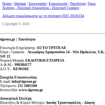
Home
|
Sitemap
|
Συνεργασία
|
Επικοινωνία
|
Ταυτότητα
|
Όροι
Χρήσης - Πολιτική Απορρήτου - Πολιτική Cookies
|
Δήλωση συμμόρφωσης με τη σύσταση (ΕΕ) 2018/334
Copyright © 2026
4green.gr | Ταυτότητα
Επωνυμία Επιχείρησης:
AUTO ΤΡΙΤΗ ΑΕ
Έδρα - Γραφεία:
Λεωφόρος Αμαρουσίου 14 - Νέο Ηράκλειο, Τ.Κ.
141 22
Νομική Μορφή:
ΕΚΔΟΤΙΚΗ ΕΤΑΙΡΕΙΑ
Α.Φ.Μ.:
998384177
Δ.Ο.Υ.:
ΚΕΦΟΔΕ
Στοιχεία Επικοινωνίας:
E-mail:
info@4green.gr
Τηλέφωνο:
211 1085500
Ιστοσελίδα:
www.4green.gr
Διοικητικά Στελέχη
Ιδιοκτήτες & Κύριοι Μέτοχοι:
Δανάη Τριανταφύλλη – Δάφνη