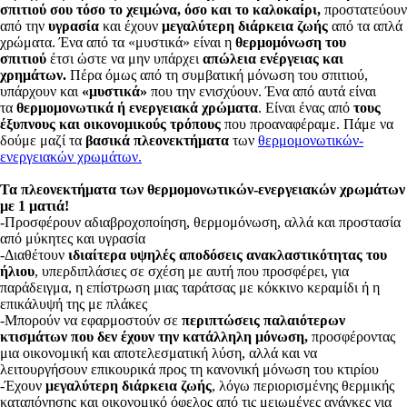
σπιτιού σου τόσο το χειμώνα, όσο και το καλοκαίρι,
προστατεύουν
από την
υγρασία
και έχουν
μεγαλύτερη διάρκεια ζωής
από τα απλά
χρώματα. Ένα από τα «μυστικά» είναι η
θερμομόνωση του
σπιτιού
έτσι ώστε να μην υπάρχει
απώλεια ενέργειας και
χρημάτων.
Πέρα όμως από τη συμβατική μόνωση του σπιτιού,
υπάρχουν και
«μυστικά»
που την ενισχύουν. Ένα από αυτά είναι
τα
θερμομονωτικά ή ενεργειακά χρώματα
. Είναι ένας από
τους
έξυπνους και οικονομικούς τρόπους
που προαναφέραμε. Πάμε να
δούμε μαζί τα
βασικά πλεονεκτήματα
των
θερμομονωτικών-
ενεργειακών χρωμάτων.
Τα πλεονεκτήματα των θερμομονωτικών-ενεργειακών χρωμάτων
με 1 ματιά!
-Προσφέρουν αδιαβροχοποίηση, θερμομόνωση, αλλά και προστασία
από μύκητες και υγρασία
-Διαθέτουν
ιδιαίτερα υψηλές αποδόσεις ανακλαστικότητας
του
ήλιου
, υπερδιπλάσιες σε σχέση με αυτή που προσφέρει, για
παράδειγμα, η επίστρωση μιας ταράτσας με κόκκινο κεραμίδι ή η
επικάλυψή της με πλάκες
-Μπορούν να εφαρμοστούν σε
περιπτώσεις παλαιότερων
κτισμάτων που δεν έχουν την κατάλληλη μόνωση,
προσφέροντας
μια οικονομική και αποτελεσματική λύση, αλλά και να
λειτουργήσουν επικουρικά προς τη κανονική μόνωση του κτιρίου
-Έχουν
μεγαλύτερη διάρκεια ζωής
, λόγω περιορισμένης θερμικής
καταπόνησης και οικονομικό όφελος από τις μειωμένες ανάγκες για