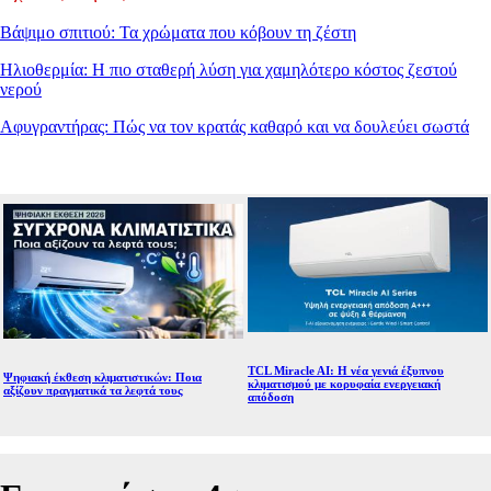
Βάψιμο σπιτιού: Τα χρώματα που κόβουν τη ζέστη
Ηλιοθερμία: Η πιο σταθερή λύση για χαμηλότερο κόστος ζεστού
νερού
Αφυγραντήρας: Πώς να τον κρατάς καθαρό και να δουλεύει σωστά
TCL Miracle AI: Η νέα γενιά έξυπνου
Ψηφιακή έκθεση κλιματιστικών: Ποια
κλιματισμού με κορυφαία ενεργειακή
αξίζουν πραγματικά τα λεφτά τους
απόδοση