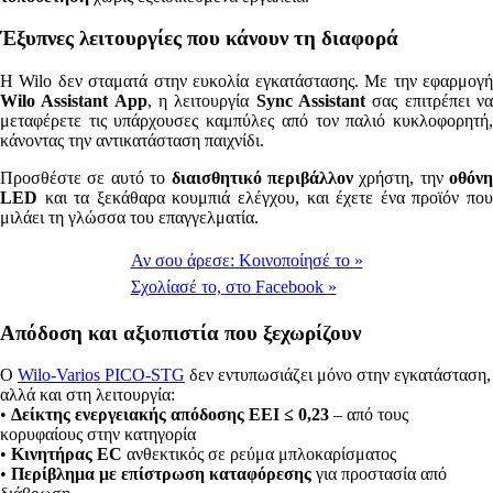
Έξυπνες λειτουργίες που κάνουν τη διαφορά
Η Wilo δεν σταματά στην ευκολία εγκατάστασης. Με την εφαρμογή
Wilo Assistant App
, η λειτουργία
Sync Assistant
σας επιτρέπει ν
μεταφέρετε τις υπάρχουσες καμπύλες από τον παλιό κυκλοφορητή,
κάνοντας την αντικατάσταση παιχνίδι.
Προσθέστε σε αυτό το
διαισθητικό περιβάλλον
χρήστη, την
οθόνη
LED
και τα ξεκάθαρα κουμπιά ελέγχου, και έχετε ένα προϊόν που
μιλάει τη γλώσσα του επαγγελματία.
Αν σου άρεσε:
Κοινοποίησέ το
»
Σχολίασέ το,
στο Facebook
»
Απόδοση και αξιοπιστία που ξεχωρίζουν
Ο
Wilo-Varios PICO-STG
δεν εντυπωσιάζει μόνο στην εγκατάσταση,
αλλά και στη λειτουργία:
•
Δείκτης ενεργειακής απόδοσης
EEI ≤ 0,23
– από τους
κορυφαίους στην κατηγορία
•
Κινητήρας EC
ανθεκτικός σε ρεύμα μπλοκαρίσματος
•
Περίβλημα με επίστρωση καταφόρεσης
για προστασία από