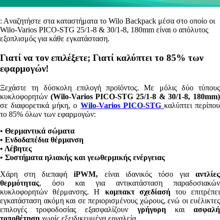
: Aναζητήστε στα καταστήματα το Wilo Backpack μέσα στο οποίο οι
Wilo-Varios PICO-STG 25/1-8 & 30/1-8, 180mm είναι ο απόλυτος
εξοπλισμός για κάθε εγκατάσταση.
Γιατί να τον επιλέξετε; Γιατί καλύπτει το 85% των
εφαρμογών!
Ξεχάστε τη δύσκολη επιλογή προϊόντος. Με μόλις δύο τύπους
κυκλοφορητών
(Wilo-Varios PICO-STG 25/1-8 & 30/1-8, 180mm
σε διαφορετικά μήκη, ο
Wilo-Varios PICO-STG
καλύπτει περίπο
το 85% όλων των εφαρμογών:
•
Θερμαντικά σώματα
• Ενδοδαπέδια θέρμανση
• Λέβητες
• Συστήματα ηλιακής και γεωθερμικής ενέργειας
Χάρη στη διεπαφή
iPWM,
είναι ιδανικός τόσο για
αντλίες
θερμότητας
, όσο και για αντικατάσταση παραδοσιακών
κυκλοφορητών θέρμανσης. Η
κομπακτ σχεδίασή
του επιτρέπε
εγκατάσταση ακόμη και σε περιορισμένους χώρους, ενώ οι ευέλικτες
επιλογές τροφοδοσίας εξασφαλίζουν
γρήγορη
και
ασφαλ
τοποθέτηση
χωρίς εξειδικευμένα εργαλεία.