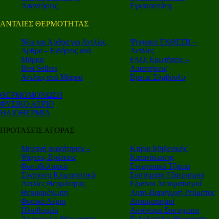
Απαντήσεις
Εγκαταστάτη
ΑΝΤΛΙΕΣ ΘΕΡΜΟΤΗΤΑΣ
Nέα και Αρθρα για Αντλίες
Ψηφιακή ΕΚΘΕΣΗ –
Αρθρα – Ειδήσεις ανά
Αντλίες
Μάρκα
FAQ: Ερωτήσεις –
Best Sellers
Απαντήσεις
Αντλίες ανά Μάρκα
Βρείτε Σύμβουλο
ΘΕΡΜΟΜΟΝΩΣΗ
ΦΥΣΙΚΟ ΑΕΡΙΟ
ΗΛΙΟΘΕΡΜΙΑ
ΠΡΟΤΑΣΕΙΣ ΑΓΟΡΑΣ
Μηχανή αναζήτησης –
Κτίρια Μηδενικής
Ψάχνεις-Βρίσκεις
Κατανάλωσης
Φωτοβολταϊκά
Ενεργειακά Τζάμια
Σύγχρονα Κλιματιστικά
Συστήματα Εξαερισμού
Αντλίες Θερμότητας
Εξυπνοι Αυτοματισμοί
Θερμομόνωση
Αυτο-Παραγωγή Ρεύματος
Φυσικό Αέριο
Αυτοματισμοί
Ηλιοθερμία
Αυτόνομα Συστήματα
Αυτονομίες Θέρμανσης
Ενδοδαπέδια Θέρμανση