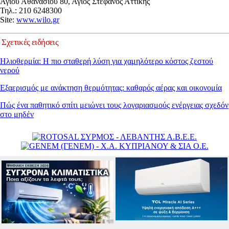
Αγίου Αθανασίου 80, Αγιος Στέφανος Αττικής
Τηλ.: 210 6248300
Site:
www.wilo.gr
Σχετικές ειδήσεις
Ηλιοθερμία: Η πιο σταθερή λύση για χαμηλότερο κόστος ζεστού
νερού
Εξαερισμός με ανάκτηση θερμότητας: καθαρός αέρας και οικονομία
Πώς ένα παθητικό σπίτι μειώνει τους λογαριασμούς ενέργειας σχεδόν
στο μηδέν