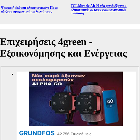
TCL Miracle AI: Η νέα γενιά έξυπνου
Ψηφιακή έκθεση κλιματιστικών: Ποια
κλιματισμού με κορυφαία ενεργειακή
αξίζουν πραγματικά τα λεφτά τους
απόδοση