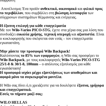
διάβρωση
Αποτέλεσμα; Ένα προϊόν
ανθεκτικό, οικονομικό
και
φιλικό
προς
το περιβάλλον
, που συμβάλλει στη
βιώσιμη λειτουργία
των
σύγχρονων συστημάτων θέρμανσης και ενέργειας.
Η έξυπνη επιλογή για κάθε επαγγελματία
Με τον
Wilo-Varios PICO-STG
, έχετε στα χέρια σας μια λύση που
συνδυάζει
ευκολία χρήσης
,
τεχνική υπεροχή
και
αξιοπιστία
. Είναι
ο κυκλοφορητής που σκέφτεται σαν εσάς – τον επαγγελματία
εγκαταστάτη.
Μην χάσετε την προσφορά Wilo Backpack!
Καλύπτοντας
το 85% των εφαρμογών
, η Wilo σας προσφέρει το
Wilo Backpack
, με τους κυκλοφορητές
Wilo-Varios PICO-STG
25/1-8 & 30/1-8, 180mm
– ο απόλυτος εξοπλισμός για κάθε
εγκατάσταση!
Η προσφορά ισχύει μέχρι εξαντλήσεως των αποθεμάτων και
αφορά μόνο τα συγκεκριμένα μοντέλα
.
Η Wilo σας δίνει ό,τι χρειάζεστε για να δουλέψετε
έξυπνα, γρήγορα
και επαγγελματικά.
Εσείς το πήρατε μαζί σας;
WILO HELLAS