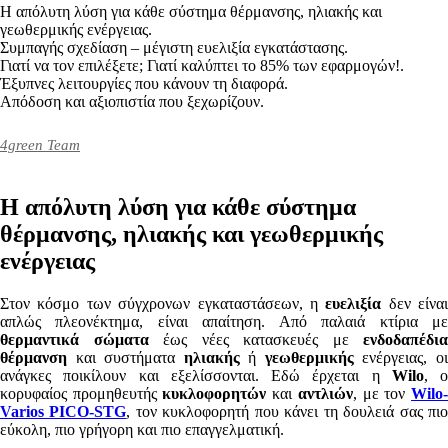
Η απόλυτη λύση για κάθε σύστημα θέρμανσης, ηλιακής και
γεωθερμικής ενέργειας.
Συμπαγής σχεδίαση – μέγιστη ευελιξία εγκατάστασης.
Γιατί να τον επιλέξετε; Γιατί καλύπτει το 85% των εφαρμογών!.
Έξυπνες λειτουργίες που κάνουν τη διαφορά.
Απόδοση και αξιοπιστία που ξεχωρίζουν.
4green Team
Η απόλυτη λύση για κάθε σύστημα
θέρμανσης, ηλιακής και γεωθερμικής
ενέργειας
Στον κόσμο των σύγχρονων εγκαταστάσεων, η
ευελιξία
δεν είναι
απλώς πλεονέκτημα, είναι απαίτηση. Από παλαιά κτίρια με
θερμαντικά σώματα
έως νέες κατασκευές με
ενδοδαπέδια
θέρμανση
και συστήματα
ηλιακής
ή
γεωθερμικής
ενέργειας, ο
ανάγκες ποικίλουν και εξελίσσονται. Εδώ έρχεται η
Wilo
, ο
κορυφαίος προμηθευτής
κυκλοφορητών
και
αντλιών
, με τον
Wilo
Varios PICO-STG
, τον κυκλοφορητή που κάνει τη δουλειά σας πι
εύκολη, πιο γρήγορη και πιο επαγγελματική.