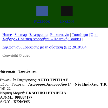
Remaining
-0:00
Fullscreen
FACEBOOK
LINKEDIN
Time
Home
|
Sitemap
|
Συνεργασία
|
Επικοινωνία
|
Ταυτότητα
|
Όροι
Χρήσης - Πολιτική Απορρήτου - Πολιτική Cookies
|
Δήλωση συμμόρφωσης με τη σύσταση (ΕΕ) 2018/334
Copyright © 2026
4green.gr | Ταυτότητα
Επωνυμία Επιχείρησης:
AUTO ΤΡΙΤΗ ΑΕ
Έδρα - Γραφεία:
Λεωφόρος Αμαρουσίου 14 - Νέο Ηράκλειο, Τ.Κ.
141 22
Νομική Μορφή:
ΕΚΔΟΤΙΚΗ ΕΤΑΙΡΕΙΑ
Α.Φ.Μ.:
998384177
Δ.Ο.Υ.:
ΚΕΦΟΔΕ