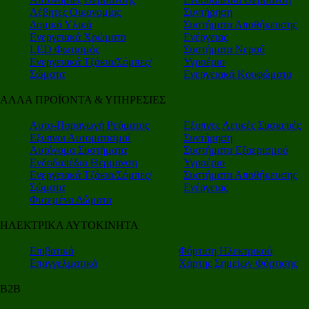
Λέβητες Οικονομίας
Συντήρηση
Δομικά Υλικά
Συστήματα Αποθήκευσης
Ενεργειακά Χρώματα
Ενέργειας
LED Φωτισμός
Συστήματα Νερού
Ενεργειακά Τζάκια/Σόμπες/
Υγραέριο
Σώματα
Ενεργειακά Κουφώματα
ΑΛΛΑ ΠΡΟΪΟΝΤΑ & ΥΠΗΡΕΣΙΕΣ
Αυτο-Παραγωγή Ρεύματος
Εξυπνες Λευκές Συσκευές
Εξυπνοι Αυτοματισμοί
Συντήρηση
Αυτόνομα Συστήματα
Συστήματα Εξαερισμού
Ενδοδαπέδια Θέρμανση
Υγραέριο
Ενεργειακά Τζάκια/Σόμπες/
Συστήματα Αποθήκευσης
Σώματα
Ενέργειας
Φυτεμένα Δώματα
ΗΛΕΚΤΡΙΚΑ ΑΥΤΟΚΙΝΗΤΑ
Επιβατικά
Φόρτιση Ηλεκτρικού
Επαγγελματικά
Χάρτης Σημείων Φόρτισης
Β2Β