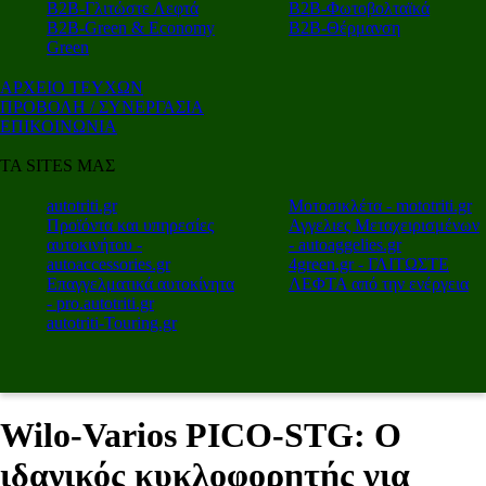
Β2Β-Γλιτώστε Λεφτά
Β2Β-Φωτοβολταϊκά
Β2Β-Green & Economy
Β2Β-Θέρμανση
Green
ΑΡΧΕΙΟ ΤΕΥΧΩΝ
ΠΡΟΒΟΛΗ / ΣΥΝΕΡΓΑΣΙΑ
ΕΠΙΚΟΙΝΩΝΙΑ
ΤΑ SITES ΜΑΣ
autotriti.gr
Μοτοσικλέτα - mototriti.gr
Προϊόντα και υπηρεσίες
Αγγελιες Μεταχειρισμένων
αυτοκινήτου -
- autoaggelies.gr
autoaccessories.gr
4green.gr - ΓΛΙΤΩΣΤΕ
Επαγγελματικά αυτοκίνητα
ΛΕΦΤΑ από την ενέργεια
- pro.autotriti.gr
autotriti-Touring.gr
Wilo-Varios PICO-STG: Ο
ιδανικός κυκλοφορητής για