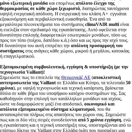
μόνο εξωτερική μονάδα
και επομένως
απόλυτο έλεγχο της
θερμοκρασίας σε κάθε χώρο ξεχωριστά
, διατηρώντας ταυτόχρονα
υψηλή ενεργειακή απόδοση. Η ενεργειακή του κλάση Α+ εγγυάται
εξοικονόμηση και περιβαλλοντική ευαισθησία. Ένα από τα
μεγαλύτερα πλεονεκτήματα του συστήματος
climaVAIR multi
είναι
η ευελιξία στον σχεδιασμό της εγκατάστασης. Αυτό οφείλεται στην
δυνατότητα επιλογής διαφορετικών εσωτερικών μονάδων, τόσο ως
προς τον τύπο (τοίχου, δαπέδου κ.ά.) όσο και ως προς την ισχύ τους.
Η δυνατότητα του αυτή επιτρέπει την
απόλυτη προσαρμογή του
συστήματος
στις ανάγκες κάθε χώρου, μικρού ή μεγάλου, κατοικίας
ή επαγγελματικού.
Εξατομικευμένη συμβουλευτική, εγγύηση & υποστήριξη (με την
τεχνογνωσία Vaillant)!
Σημειώστε πως το επιτελείο της
Θερμογκάζ ΑΕ
(
αποκλειστική
αντιπροσωπεία της Vaillant
σε Ελλάδα και Κύπρο, τα τελευταία
50
χρόνια
), με υψηλή τεχνογνωσία και τεχνική κατάρτιση, βρίσκεται
δίπλα σε κάθε βήμα του υποψήφιου κατόχου συστημάτων της. Σας
καθοδηγούν στην επιλογή των κατάλληλων μονάδων και ισχύος,
ώστε να διαμορφώσετε μαζί ένα αποδοτικό,
οικονομικό και
απόλυτα εξατομικευμένο σύστημα κλιματισμού
, που θα
ανταποκρίνεται πλήρως στις απαιτήσεις του χώρου σας. Σημειώστε
πως και οι δύο νέες σειρές συνοδεύονται
από 5 χρόνια εγγύηση
, ενώ
η εγκατάσταση και η τεχνική υποστήριξη τους, υποστηρίζονται από το
επίσημο δίκτυο της Vaillant στην Ελλάδα (κάτι που προσφέρει μια