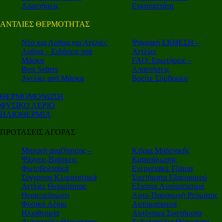
Απαντήσεις
Εγκαταστάτη
ΑΝΤΛΙΕΣ ΘΕΡΜΟΤΗΤΑΣ
Nέα και Αρθρα για Αντλίες
Ψηφιακή ΕΚΘΕΣΗ –
Αρθρα – Ειδήσεις ανά
Αντλίες
Μάρκα
FAQ: Ερωτήσεις –
Best Sellers
Απαντήσεις
Αντλίες ανά Μάρκα
Βρείτε Σύμβουλο
ΘΕΡΜΟΜΟΝΩΣΗ
ΦΥΣΙΚΟ ΑΕΡΙΟ
ΗΛΙΟΘΕΡΜΙΑ
ΠΡΟΤΑΣΕΙΣ ΑΓΟΡΑΣ
Μηχανή αναζήτησης –
Κτίρια Μηδενικής
Ψάχνεις-Βρίσκεις
Κατανάλωσης
Φωτοβολταϊκά
Ενεργειακά Τζάμια
Σύγχρονα Κλιματιστικά
Συστήματα Εξαερισμού
Αντλίες Θερμότητας
Εξυπνοι Αυτοματισμοί
Θερμομόνωση
Αυτο-Παραγωγή Ρεύματος
Φυσικό Αέριο
Αυτοματισμοί
Ηλιοθερμία
Αυτόνομα Συστήματα
Αυτονομίες Θέρμανσης
Ενδοδαπέδια Θέρμανση