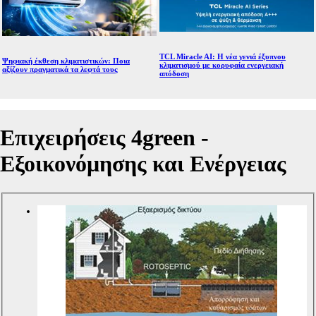
TCL Miracle AI: Η νέα γενιά έξυπνου
Ψηφιακή έκθεση κλιματιστικών: Ποια
κλιματισμού με κορυφαία ενεργειακή
αξίζουν πραγματικά τα λεφτά τους
απόδοση