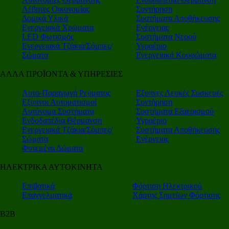
Λέβητες Οικονομίας
Συντήρηση
Δομικά Υλικά
Συστήματα Αποθήκευσης
Ενεργειακά Χρώματα
Ενέργειας
LED Φωτισμός
Συστήματα Νερού
Ενεργειακά Τζάκια/Σόμπες/
Υγραέριο
Σώματα
Ενεργειακά Κουφώματα
ΑΛΛΑ ΠΡΟΪΟΝΤΑ & ΥΠΗΡΕΣΙΕΣ
Αυτο-Παραγωγή Ρεύματος
Εξυπνες Λευκές Συσκευές
Εξυπνοι Αυτοματισμοί
Συντήρηση
Αυτόνομα Συστήματα
Συστήματα Εξαερισμού
Ενδοδαπέδια Θέρμανση
Υγραέριο
Ενεργειακά Τζάκια/Σόμπες/
Συστήματα Αποθήκευσης
Σώματα
Ενέργειας
Φυτεμένα Δώματα
ΗΛΕΚΤΡΙΚΑ ΑΥΤΟΚΙΝΗΤΑ
Επιβατικά
Φόρτιση Ηλεκτρικού
Επαγγελματικά
Χάρτης Σημείων Φόρτισης
Β2Β