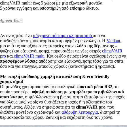
climaVAIR multi: έως 5 χώροι με μία εξωτερική μονάδα.
5 χρόνια εγγύηση και υποστήριξη από επίσημο δίκτυο.
4green Team
Αν αναζητάτε ένα
σύγχρονο σύστημα κλιματισμού
που να
συνδυάζει άνεση, οικονομία και προηγμένη τεχνολογία. Η
Vaillant
,
μια από τις πιο αξιόπιστες εταιρείες στον κλάδο της θέρμανσης –
ψύξης (και εξοικονόμησης), παρουσιάζει τις νέες σειρές
climaVAIR
pro
και
climaVAIR multi
. Και οι δύο σειρές είναι σχεδιασμένες για να
προσφέρουν λύσεις
απόδοσης και εξοικονόμησης τόσο για το σπίτι
όσο και για επαγγελματικούς χώρους (καταστήματα ή γραφεία).
Με υψηλή απόδοση, χαμηλή κατανάλωση & eco friendly
χαρακτήρα!
Οι μονάδες χρησιμοποιούν το οικολογικό
ψυκτικό μέσο R32
, το
οποίο προσφέρει
υψηλή απόδοση
με
χαμηλότερο περιβαλλοντικό
αποτύπωμα
, συμβάλλοντας στη βιωσιμότητα (ζητούμενο της εποχής
για όλους μας) χωρίς να θυσιάζεται η ισχύς ή η αξιοπιστία του
συστήματος. Αξίζει να σημειώσετε ότι το
climaVAIR pro
, που
διαθέτει μοντέρνο σχεδιασμό και
αθόρυβη λειτουργία
, διατηρεί τη
θερμοκρασία του χώρου ιδανική και ευχάριστη όλο τον χρόνο.