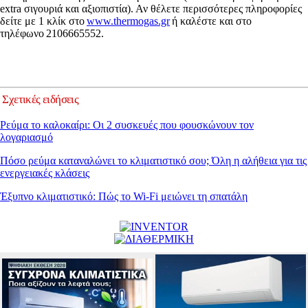
extra σιγουριά και αξιοπιστία). Αν θέλετε περισσότερες πληροφορίες
δείτε με 1 κλίκ στο
www.thermogas.gr
ή καλέστε και στο
τηλέφωνο 2106665552.
Σχετικές ειδήσεις
Ρεύμα το καλοκαίρι: Οι 2 συσκευές που φουσκώνουν τον
λογαριασμό
Πόσο ρεύμα καταναλώνει το κλιματιστικό σου; Όλη η αλήθεια για τις
ενεργειακές κλάσεις
Έξυπνο κλιματιστικό: Πώς το Wi-Fi μειώνει τη σπατάλη