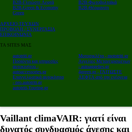
Β2Β-Γλιτώστε Λεφτά
Β2Β-Φωτοβολταϊκά
Β2Β-Green & Economy
Β2Β-Θέρμανση
Green
ΑΡΧΕΙΟ ΤΕΥΧΩΝ
ΠΡΟΒΟΛΗ / ΣΥΝΕΡΓΑΣΙΑ
ΕΠΙΚΟΙΝΩΝΙΑ
ΤΑ SITES ΜΑΣ
autotriti.gr
Μοτοσικλέτα - mototriti.gr
Προϊόντα και υπηρεσίες
Αγγελιες Μεταχειρισμένων
αυτοκινήτου -
- autoaggelies.gr
autoaccessories.gr
4green.gr - ΓΛΙΤΩΣΤΕ
Επαγγελματικά αυτοκίνητα
ΛΕΦΤΑ από την ενέργεια
- pro.autotriti.gr
autotriti-Touring.gr
Vaillant climaVAIR: γιατί είναι
δυνατός συνδυασμός άνεσης και