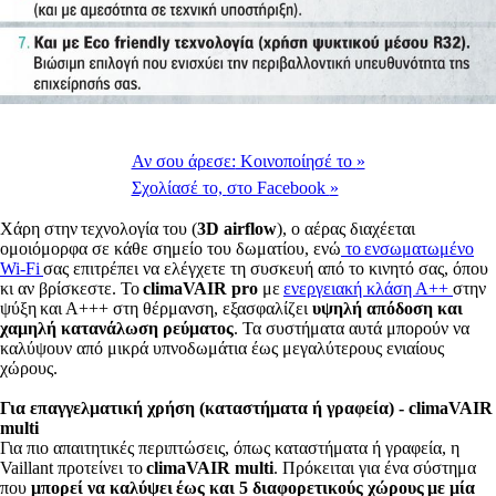
Αν σου άρεσε:
Κοινοποίησέ το
»
Σχολίασέ το,
στο Facebook
»
Χάρη στην τεχνολογία του (
3D airflow
), ο αέρας διαχέεται
ομοιόμορφα σε κάθε σημείο του δωματίου, ενώ
το ενσωματωμένο
Wi-Fi
σας επιτρέπει να ελέγχετε τη συσκευή από το κινητό σας, όπου
κι αν βρίσκεστε. Το
climaVAIR pro
με
ενεργειακή κλάση Α++
στην
ψύξη και Α+++ στη θέρμανση, εξασφαλίζει
υψηλή απόδοση και
χαμηλή κατανάλωση ρεύματος
. Τα συστήματα αυτά μπορούν να
καλύψουν από μικρά υπνοδωμάτια έως μεγαλύτερους ενιαίους
χώρους.
Για επαγγελματική χρήση (καταστήματα ή γραφεία) - climaVAIR
multi
Για πιο απαιτητικές περιπτώσεις, όπως καταστήματα ή γραφεία, η
Vaillant προτείνει το
climaVAIR multi
. Πρόκειται για ένα σύστημα
που
μπορεί να καλύψει έως και 5 διαφορετικούς χώρους με μία