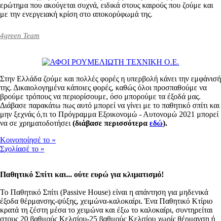
ερώτημα που ακούγεται συχνά, ειδικά στους καιρούς που ζούμε και
με την ενεργειακή κρίση στο αποκορύφωμά της.
4green Team
Στην Ελλάδα ζούμε και πολλές φορές η υπερβολή κάνει την εμφάνισή
της. Δικαιολογημένα κάποιες φορές, καθώς όλοι προσπαθούμε να
βρούμε τρόπους να περιορίσουμε, όσο μπορούμε τα έξοδά μας.
Διάβασε παρακάτω πως αυτό μπορεί να γίνει με το παθητικό σπίτι και
μην ξεχνάς ό,τι το Πρόγραμμα Εξοικονομώ - Αυτονομώ 2021 μπορεί
να σε χρηματοδοτήσει
(διάβασε περισσότερα
εδώ
).
Κοινοποίησέ το
»
Σχολίασέ το
»
Παθητικό Σπίτι και... ούτε ευρώ για κλιματισμό!
Το Παθητικό Σπίτι (Passive House) είναι η απάντηση για μηδενικά
έξοδα θέρμανσης-ψύξης, χειμώνα-καλοκαίρι. Ένα Παθητικό Κτίριο
κρατά τη ζέστη μέσα το χειμώνα και έξω το καλοκαίρι, συντηρείται
στους 20 βαθμούς Κελσίου-25 βαθμούς Κελσίου χωρίς θέρμανση ή