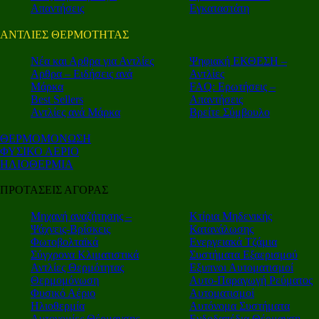
Απαντήσεις
Εγκαταστάτη
ΑΝΤΛΙΕΣ ΘΕΡΜΟΤΗΤΑΣ
Nέα και Αρθρα για Αντλίες
Ψηφιακή ΕΚΘΕΣΗ –
Αρθρα – Ειδήσεις ανά
Αντλίες
Μάρκα
FAQ: Ερωτήσεις –
Best Sellers
Απαντήσεις
Αντλίες ανά Μάρκα
Βρείτε Σύμβουλο
ΘΕΡΜΟΜΟΝΩΣΗ
ΦΥΣΙΚΟ ΑΕΡΙΟ
ΗΛΙΟΘΕΡΜΙΑ
ΠΡΟΤΑΣΕΙΣ ΑΓΟΡΑΣ
Μηχανή αναζήτησης –
Κτίρια Μηδενικής
Ψάχνεις-Βρίσκεις
Κατανάλωσης
Φωτοβολταϊκά
Ενεργειακά Τζάμια
Σύγχρονα Κλιματιστικά
Συστήματα Εξαερισμού
Αντλίες Θερμότητας
Εξυπνοι Αυτοματισμοί
Θερμομόνωση
Αυτο-Παραγωγή Ρεύματος
Φυσικό Αέριο
Αυτοματισμοί
Ηλιοθερμία
Αυτόνομα Συστήματα
Αυτονομίες Θέρμανσης
Ενδοδαπέδια Θέρμανση