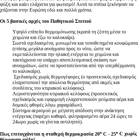
ψύξη και καίει ελάχιστα για φωτισμό! Αυτά τα σπίτια ξεκίνησαν να
χτίζονται στην Ευρώπη εδώ και πολλά χρόνια.
Οι 5 βασικές αρχές του Παθητικού Σπιτιού
Υψηλό επίπεδο θερμομόνωσης (κρατά τη ζέστη μέσα το
χειμώνα και έξω το καλοκαίρι).
Σωστά σχεδιασμένα, μονωμένα και τοποθετημένα κουφώματα
(επίσης μεγάλα ανοίγματα προς το νότο, ώστε να
εκμεταλλεύονται την ηλιακή ενέργεια το χειμώνα και
ταυτόχρονα να υπάρχει αποτελεσματική σκίαση των
ανοιγμάτων, ώστε να προστατεύονται από την υπερθέρμανση
το καλοκαίρι).
Σχεδιασμός χωρίς θερμογέφυρες (ο προσεκτικός σχεδιασμός
ελαχιστοποιεί την απώλεια θερμότητας από ακμές και
συνδέσεις του κτιριακού κελύφους).
Αεροστεγανότητα κτιριακού κελύφους (προσεκτικός
σχεδιασμός και εφαρμογή ελαχιστοποιούν ρεύματα αέρα και
δομικές φθορές λόγω χαραμάδων).
Σύστημα αερισμού με μέγιστη απόδοση στην ανάκτηση
ενέργειας (παρέχει καθαρό, φιλτραρισμένο αέρα 24 ώρες το
24ωρο χωρίς να γίνεται αντιληπτό).
ο
ο
Πως επιτυγχάνεται η σταθερή θερμοκρασία 20
C - 25
C χωρίς
θέρμανση-ψύξη!