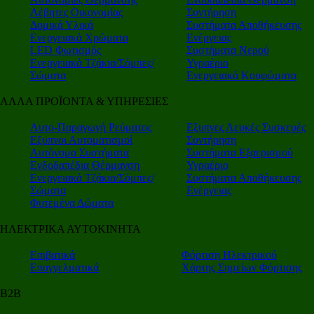
Λέβητες Οικονομίας
Συντήρηση
Δομικά Υλικά
Συστήματα Αποθήκευσης
Ενεργειακά Χρώματα
Ενέργειας
LED Φωτισμός
Συστήματα Νερού
Ενεργειακά Τζάκια/Σόμπες/
Υγραέριο
Σώματα
Ενεργειακά Κουφώματα
ΑΛΛΑ ΠΡΟΪΟΝΤΑ & ΥΠΗΡΕΣΙΕΣ
Αυτο-Παραγωγή Ρεύματος
Εξυπνες Λευκές Συσκευές
Εξυπνοι Αυτοματισμοί
Συντήρηση
Αυτόνομα Συστήματα
Συστήματα Εξαερισμού
Ενδοδαπέδια Θέρμανση
Υγραέριο
Ενεργειακά Τζάκια/Σόμπες/
Συστήματα Αποθήκευσης
Σώματα
Ενέργειας
Φυτεμένα Δώματα
ΗΛΕΚΤΡΙΚΑ ΑΥΤΟΚΙΝΗΤΑ
Επιβατικά
Φόρτιση Ηλεκτρικού
Επαγγελματικά
Χάρτης Σημείων Φόρτισης
Β2Β