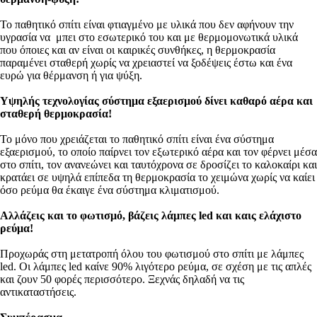
Το παθητικό σπίτι είναι φτιαγμένο με υλικά που δεν αφήνουν την
υγρασία να μπει στο εσωτερικό του και με θερμομονωτικά υλικά
που όποιες και αν είναι οι καιρικές συνθήκες, η θερμοκρασία
παραμένει σταθερή χωρίς να χρειαστεί να ξοδέψεις έστω και ένα
ευρώ για θέρμανση ή για ψύξη.
Υψηλής τεχνολογίας σύστημα εξαερισμού δίνει καθαρό αέρα και
σταθερή θερμοκρασία!
Το μόνο που χρειάζεται το παθητικό σπίτι είναι ένα σύστημα
εξαερισμού, το οποίο παίρνει τον εξωτερικό αέρα και τον φέρνει μέσα
στο σπίτι, τον ανανεώνει και ταυτόχρονα σε δροσίζει το καλοκαίρι και
κρατάει σε υψηλά επίπεδα τη θερμοκρασία το χειμώνα χωρίς να καίει
όσο ρεύμα θα έκαιγε ένα σύστημα κλιματισμού.
Αλλάζεις και το φωτισμό, βάζεις λάμπες
led και καις ελάχιστο
ρεύμα!
Προχωράς στη μετατροπή όλου του φωτισμού στο σπίτι με λάμπες
led. Οι λάμπες led καίνε 90% λιγότερο ρεύμα, σε σχέση με τις απλές
και ζουν 50 φορές περισσότερο. Ξεχνάς δηλαδή να τις
αντικαταστήσεις.