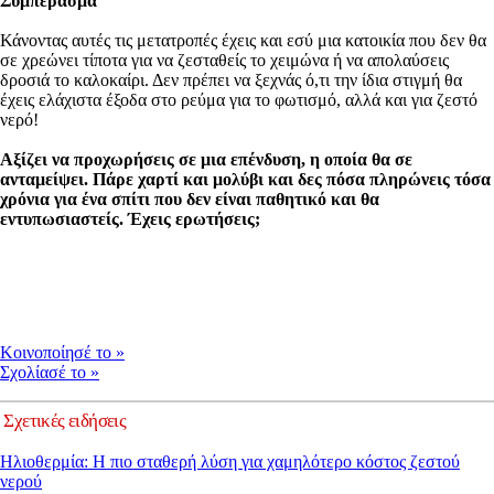
Συμπέρασμα
Κάνοντας αυτές τις μετατροπές έχεις και εσύ μια κατοικία που δεν θα
σε χρεώνει τίποτα για να ζεσταθείς το χειμώνα ή να απολαύσεις
δροσιά το καλοκαίρι. Δεν πρέπει να ξεχνάς ό,τι την ίδια στιγμή θα
έχεις ελάχιστα έξοδα στο ρεύμα για το φωτισμό, αλλά και για ζεστό
νερό!
Αξίζει να προχωρήσεις σε μια επένδυση, η οποία θα σε
ανταμείψει. Πάρε χαρτί και μολύβι και δες πόσα πληρώνεις τόσα
χρόνια για ένα σπίτι που δεν είναι παθητικό και θα
εντυπωσιαστείς. Έχεις ερωτήσεις;
Κοινοποίησέ το
»
Σχολίασέ το
»
Σχετικές ειδήσεις
Ηλιοθερμία: Η πιο σταθερή λύση για χαμηλότερο κόστος ζεστού
νερού