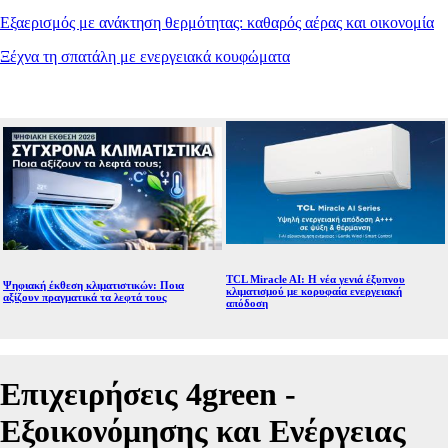
Εξαερισμός με ανάκτηση θερμότητας: καθαρός αέρας και οικονομία
Ξέχνα τη σπατάλη με ενεργειακά κουφώματα
TCL Miracle AI: Η νέα γενιά έξυπνου
Ψηφιακή έκθεση κλιματιστικών: Ποια
κλιματισμού με κορυφαία ενεργειακή
αξίζουν πραγματικά τα λεφτά τους
απόδοση