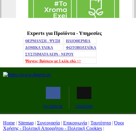
Experts για Προϊόντα - Υπηρεσίες
Mute
ΘΕΡΜΑΝΣΗ - ΨΥΞΗ
ΗΛΙΟΘΕΡΜΙΑ
ΔΟΜΙΚΑ ΥΛΙΚΑ
ΦΩΤΟΒΟΛΤΑΪΚΑ
ΣΥΣΤΗΜΑΤΑ ΑΕΡΑ - ΝΕΡΟΥ
Ψάχνεις; Βρίσκεις με 1 κλίκ
εδώ >>
Remaining
-0:00
Fullscreen
FACEBOOK
LINKEDIN
Time
Home
|
Sitemap
|
Συνεργασία
|
Επικοινωνία
|
Ταυτότητα
|
Όροι
Χρήσης - Πολιτική Απορρήτου - Πολιτική Cookies
|