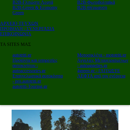
Β2Β-Γλιτώστε Λεφτά
Β2Β-Φωτοβολταϊκά
Β2Β-Green & Economy
Β2Β-Θέρμανση
Green
ΑΡΧΕΙΟ ΤΕΥΧΩΝ
ΠΡΟΒΟΛΗ / ΣΥΝΕΡΓΑΣΙΑ
ΕΠΙΚΟΙΝΩΝΙΑ
ΤΑ SITES ΜΑΣ
autotriti.gr
Μοτοσικλέτα - mototriti.gr
Προϊόντα και υπηρεσίες
Αγγελιες Μεταχειρισμένων
αυτοκινήτου -
- autoaggelies.gr
autoaccessories.gr
4green.gr - ΓΛΙΤΩΣΤΕ
Επαγγελματικά αυτοκίνητα
ΛΕΦΤΑ από την ενέργεια
- pro.autotriti.gr
autotriti-Touring.gr