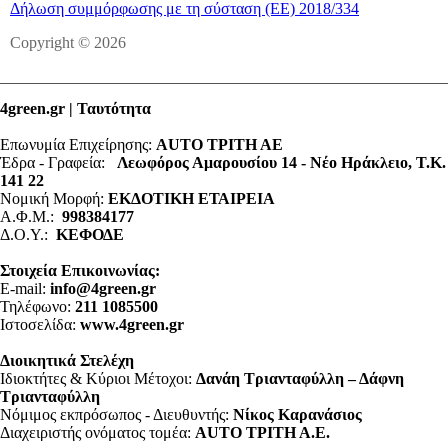
Δήλωση συμμόρφωσης με τη σύσταση (ΕΕ) 2018/334
Copyright © 2026
4green.gr | Ταυτότητα
Επωνυμία Επιχείρησης:
AUTO ΤΡΙΤΗ ΑΕ
Έδρα - Γραφεία:
Λεωφόρος Αμαρουσίου 14 - Νέο Ηράκλειο, Τ.Κ.
141 22
Νομική Μορφή:
ΕΚΔΟΤΙΚΗ ΕΤΑΙΡΕΙΑ
Α.Φ.Μ.:
998384177
Δ.Ο.Υ.:
ΚΕΦΟΔΕ
Στοιχεία Επικοινωνίας:
E-mail:
info@4green.gr
Τηλέφωνο:
211 1085500
Ιστοσελίδα:
www.4green.gr
Διοικητικά Στελέχη
Ιδιοκτήτες & Κύριοι Μέτοχοι:
Δανάη Τριανταφύλλη – Δάφνη
Τριανταφύλλη
Νόμιμος εκπρόσωπος - Διευθυντής:
Νίκος Καρανάσιος
Διαχειριστής ονόματος τομέα:
ΑUTO ΤΡΙΤΗ Α.Ε.