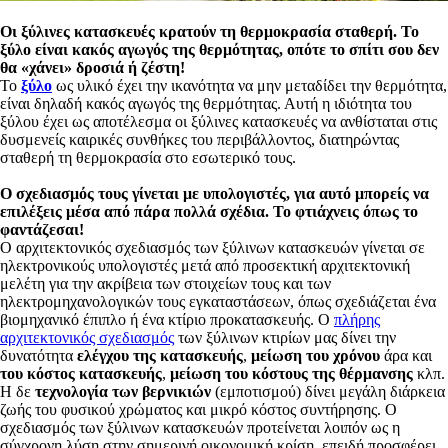
Οι ξύλινες κατασκευές κρατούν τη θερμοκρασία σταθερή. Το
ξύλο είναι κακός αγωγός της θερμότητας, οπότε το σπίτι σου δεν
θα «χάνει» δροσιά ή ζέστη!
Το
ξύλο
ως υλικό έχει την ικανότητα να μην μεταδίδει την θερμότητα,
είναι δηλαδή κακός αγωγός της θερμότητας. Αυτή η ιδιότητα του
ξύλου έχει ως αποτέλεσμα οι ξύλινες κατασκευές να ανθίσταται στις
δυσμενείς καιρικές συνθήκες του περιβάλλοντος, διατηρώντας
σταθερή τη θερμοκρασία στο εσωτερικό τους.
Ο σχεδιασμός τους γίνεται με υπολογιστές, για αυτό μπορείς να
επιλέξεις μέσα από πάρα πολλά σχέδια. Το φτιάχνεις όπως το
φαντάζεσαι!
O αρχιτεκτονικός σχεδιασμός των ξύλινων κατασκευών γίνεται σε
ηλεκτρονικούς υπολογιστές μετά από προσεκτική αρχιτεκτονική
μελέτη για την ακρίβεια των στοιχείων τους και των
ηλεκτρομηχανολογικών τους εγκαταστάσεων, όπως σχεδιάζεται ένα
βιομηχανικό έπιπλο ή ένα κτίριο προκατασκευής. Ο
πλήρης
αρχιτεκτονικός σχεδιασμός
των ξύλινων κτιρίων μας δίνει την
δυνατότητα
ελέγχου της κατασκευής
,
μείωση του χρόνου
άρα και
του κόστος κατασκευής
,
μείωση του κόστους της θέρμανσης
κλπ.
Η δε
τεχνολογία των βερνικιών
(εμποτισμού) δίνει μεγάλη διάρκεια
ζωής του φυσικού χρώματος και μικρό κόστος συντήρησης. Ο
σχεδιασμός των ξύλινων κατασκευών προτείνεται λοιπόν ως η
σύγχρονη λύση στην σημερινή οικονομική κρίση, επειδή προσφέρει