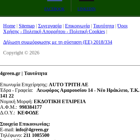
Remaining
-0:00
Fullscreen
FACEBOOK
LINKEDIN
Time
Home
|
Sitemap
|
Συνεργασία
|
Επικοινωνία
|
Ταυτότητα
|
Όροι
Χρήσης - Πολιτική Απορρήτου - Πολιτική Cookies
|
Δήλωση συμμόρφωσης με τη σύσταση (ΕΕ) 2018/334
Copyright © 2026
4green.gr | Ταυτότητα
Επωνυμία Επιχείρησης:
AUTO ΤΡΙΤΗ ΑΕ
Έδρα - Γραφεία:
Λεωφόρος Αμαρουσίου 14 - Νέο Ηράκλειο, Τ.Κ.
141 22
Νομική Μορφή:
ΕΚΔΟΤΙΚΗ ΕΤΑΙΡΕΙΑ
Α.Φ.Μ.:
998384177
Δ.Ο.Υ.:
ΚΕΦΟΔΕ
Στοιχεία Επικοινωνίας:
E-mail:
info@4green.gr
Τηλέφωνο:
211 1085500