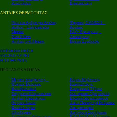
Απαντήσεις
Εγκαταστάτη
ΑΝΤΛΙΕΣ ΘΕΡΜΟΤΗΤΑΣ
Nέα και Αρθρα για Αντλίες
Ψηφιακή ΕΚΘΕΣΗ –
Αρθρα – Ειδήσεις ανά
Αντλίες
Μάρκα
FAQ: Ερωτήσεις –
Best Sellers
Απαντήσεις
Αντλίες ανά Μάρκα
Βρείτε Σύμβουλο
ΘΕΡΜΟΜΟΝΩΣΗ
ΦΥΣΙΚΟ ΑΕΡΙΟ
ΗΛΙΟΘΕΡΜΙΑ
ΠΡΟΤΑΣΕΙΣ ΑΓΟΡΑΣ
Μηχανή αναζήτησης –
Κτίρια Μηδενικής
Ψάχνεις-Βρίσκεις
Κατανάλωσης
Φωτοβολταϊκά
Ενεργειακά Τζάμια
Σύγχρονα Κλιματιστικά
Συστήματα Εξαερισμού
Αντλίες Θερμότητας
Εξυπνοι Αυτοματισμοί
Θερμομόνωση
Αυτο-Παραγωγή Ρεύματος
Φυσικό Αέριο
Αυτοματισμοί
Ηλιοθερμία
Αυτόνομα Συστήματα
Αυτονομίες Θέρμανσης
Ενδοδαπέδια Θέρμανση