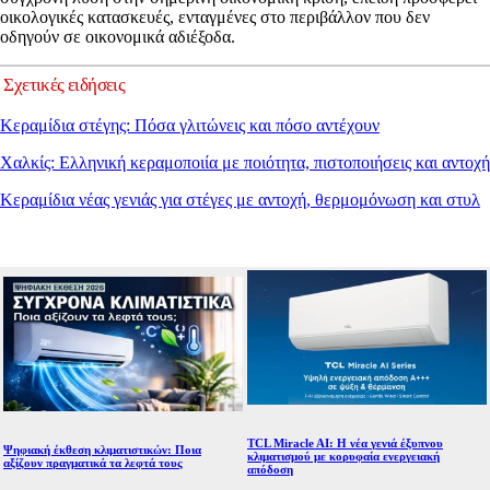
οικολογικές κατασκευές, ενταγμένες στο περιβάλλον που δεν
οδηγούν σε οικονομικά αδιέξοδα.
Σχετικές ειδήσεις
Κεραμίδια στέγης: Πόσα γλιτώνεις και πόσο αντέχουν
Χαλκίς: Ελληνική κεραμοποιία με ποιότητα, πιστοποιήσεις και αντοχή
Κεραμίδια νέας γενιάς για στέγες με αντοχή, θερμομόνωση και στυλ
TCL Miracle AI: Η νέα γενιά έξυπνου
Ψηφιακή έκθεση κλιματιστικών: Ποια
κλιματισμού με κορυφαία ενεργειακή
αξίζουν πραγματικά τα λεφτά τους
απόδοση