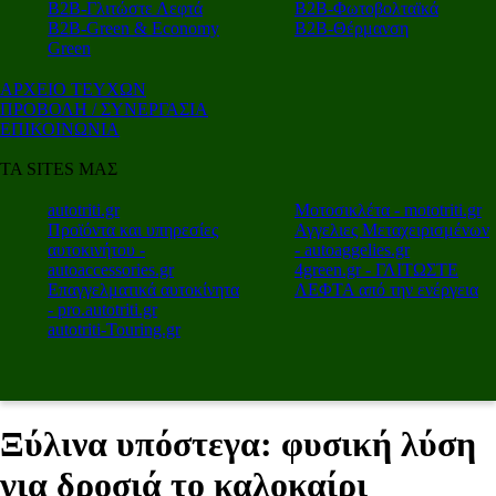
Β2Β-Γλιτώστε Λεφτά
Β2Β-Φωτοβολταϊκά
Β2Β-Green & Economy
Β2Β-Θέρμανση
Green
ΑΡΧΕΙΟ ΤΕΥΧΩΝ
ΠΡΟΒΟΛΗ / ΣΥΝΕΡΓΑΣΙΑ
ΕΠΙΚΟΙΝΩΝΙΑ
ΤΑ SITES ΜΑΣ
autotriti.gr
Μοτοσικλέτα - mototriti.gr
Προϊόντα και υπηρεσίες
Αγγελιες Μεταχειρισμένων
αυτοκινήτου -
- autoaggelies.gr
autoaccessories.gr
4green.gr - ΓΛΙΤΩΣΤΕ
Επαγγελματικά αυτοκίνητα
ΛΕΦΤΑ από την ενέργεια
- pro.autotriti.gr
autotriti-Touring.gr
Ξύλινα υπόστεγα: φυσική λύση
για δροσιά το καλοκαίρι