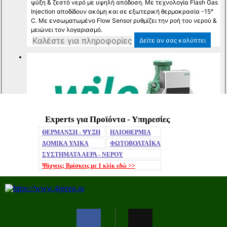
Experts για Προϊόντα - Υπηρεσίες
Mute
ΘΕΡΜΑΝΣΗ - ΨΥΞΗ
ΗΛΙΟΘΕΡΜΙΑ
ΔΟΜΙΚΑ ΥΛΙΚΑ
ΦΩΤΟΒΟΛΤΑΪΚΑ
ΣΥΣΤΗΜΑΤΑ ΑΕΡΑ - ΝΕΡΟΥ
Ψάχνεις; Βρίσκεις με 1 κλίκ
εδώ >>