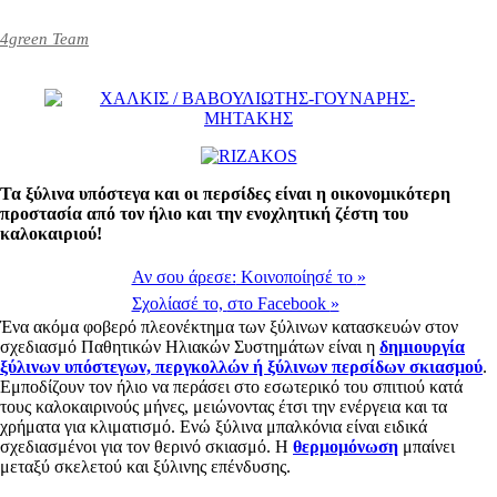
4green Team
Τα ξύλινα υπόστεγα και οι περσίδες είναι η οικονομικότερη
προστασία από τον ήλιο και την ενοχλητική ζέστη του
καλοκαιριού!
Αν σου άρεσε:
Κοινοποίησέ το
»
Σχολίασέ το,
στο Facebook
»
Ένα ακόμα φοβερό πλεονέκτημα των ξύλινων κατασκευών στον
σχεδιασμό Παθητικών Ηλιακών Συστημάτων είναι η
δημιουργία
ξύλινων υπόστεγων, περγκολλών ή ξύλινων περσίδων σκιασμού
.
Εμποδίζουν τον ήλιο να περάσει στο εσωτερικό του σπιτιού κατά
τους καλοκαιρινούς μήνες, μειώνοντας έτσι την ενέργεια και τα
χρήματα για κλιματισμό. Ενώ ξύλινα μπαλκόνια είναι ειδικά
σχεδιασμένοι για τον θερινό σκιασμό. Η
θερμομόνωση
μπαίνει
μεταξύ σκελετού και ξύλινης επένδυσης.