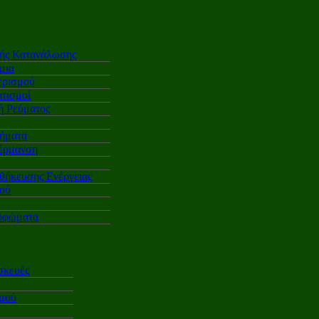
κής Κατανάλωσης
μια
ερισμού
τισμοί
 Ρεύματος
ήματα
έρμανση
θήκευσης Ενέργειας
ού
υφώματα
σκευές
σμού