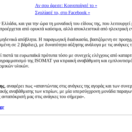
Αν σου άρεσε:
Κοινοποίησέ το
»
Σχολίασέ το,
στο Facebook
»
λάδα, και για την ώρα τη μοναδική του είδους της, που λειτουργεί 
ροέρχεται από ορυκτά καύσιμα, αλλά αποκλειστικά από ηλεκτρική ε
ηδενικά απόβλητα. Η παραγωγική διαδικασία, βασιζόμενη σε προηγμέ
ένη σε 2 βάρδιες), με δυνατότητα αύξησης ανάλογα με τις ανάγκες τ
ί πιστά τα ευρωπαϊκά πρότυπα τόσο με συνεχείς ελέγχους από καταρ
ογραμματισμό της ISOMAT για κτιριακή αναβάθμιση και εμπλουτισμό τ
δομικών υλικών.
ης
, αναφέρει πως «απαντώντας στις ανάγκες της αγοράς και των συν
ακής αναβάθμισης των κτιρίων, με μία υπερσύγχρονη μονάδα παραγωγ
 ανταπόκρισή μας στις ανάγκες του σήμερα».
gr