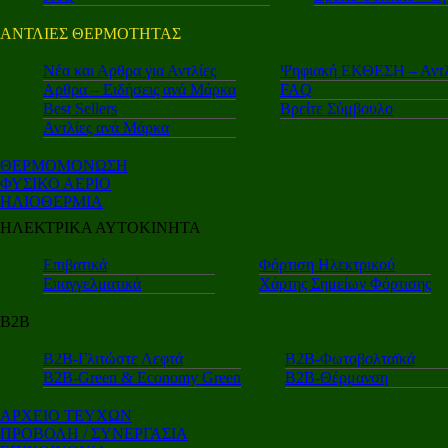
ΑΝΤΛΙΕΣ ΘΕΡΜΟΤΗΤΑΣ
Nέα και Αρθρα για Αντλίες
Ψηφιακή ΕΚΘΕΣΗ – Αντλ
Αρθρα – Ειδήσεις ανά Μάρκα
FAQ
Best Sellers
Βρείτε Σύμβουλο
Αντλίες ανά Μάρκα
ΘΕΡΜΟΜΟΝΩΣΗ
ΦΥΣΙΚΟ ΑΕΡΙΟ
ΗΛΙΟΘΕΡΜΙΑ
ΗΛΕΚΤΡΙΚΑ ΑΥΤΟΚΙΝΗΤΑ
Επιβατικά
Φόρτιση Ηλεκτρικού
Επαγγελματικά
Χάρτης Σημείων Φόρτισης
Β2Β
Β2Β-Γλιτώστε Λεφτά
Β2Β-Φωτοβολταϊκά
Β2Β-Green & Economy Green
Β2Β-Θέρμανση
ΑΡΧΕΙΟ ΤΕΥΧΩΝ
ΠΡΟΒΟΛΗ / ΣΥΝΕΡΓΑΣΙΑ