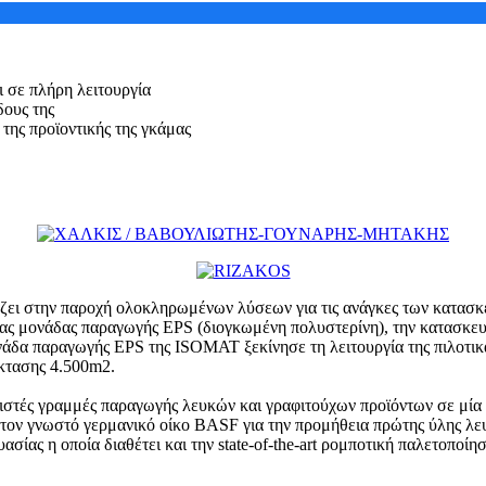
ι σε πλήρη λειτουργία
δους της
της προϊοντικής της γκάμας
άζει στην παροχή ολοκληρωμένων λύσεων για τις ανάγκες των κατασκ
έας μονάδας παραγωγής EPS (διογκωμένη πολυστερίνη), την κατασκευή
νάδα παραγωγής EPS της ISOMAT ξεκίνησε τη λειτουργία της πιλοτικά
έκτασης 4.500m2.
ριστές γραμμές παραγωγής λευκών και γραφιτούχων προϊόντων σε μία 
ε τον γνωστό γερμανικό οίκο BASF για την προμήθεια πρώτης ύλης λευ
ίας η οποία διαθέτει και την state-of-the-art ρομποτική παλετοποίησ