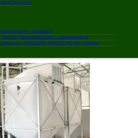
υσης Ενέργειας
Μοτοσικλέτα - mototriti.gr
Αγγελιες Μεταχειρισμένων - autoaggelies.gr
4green.gr - ΓΛΙΤΩΣΤΕ ΛΕΦΤΑ από την ενέργεια