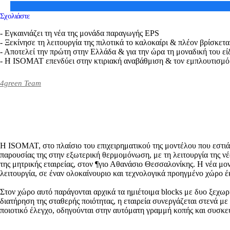
Σχολιάστε
- Εγκαινιάζει τη νέα της μονάδα παραγωγής EPS
- Ξεκίνησε τη λειτουργία της πιλοτικά το καλοκαίρι & πλέον βρίσκετα
- Αποτελεί την πρώτη στην Ελλάδα & για την ώρα τη μοναδική του εί
- Η ISOMAT επενδύει στην κτιριακή αναβάθμιση & τον εμπλουτισμό 
4green Team
Η ISOMAT, στο πλαίσιο του επιχειρηματικού της μοντέλου που εστι
παρουσίας της στην εξωτερική θερμομόνωση, με τη λειτουργία της ν
της μητρικής εταιρείας, στον ¶γιο Αθανάσιο Θεσσαλονίκης. Η νέα μο
λειτουργία, σε έναν ολοκαίνουριο και τεχνολογικά προηγμένο χώρο 
Στον χώρο αυτό παράγονται αρχικά τα ημιέτοιμα blocks με δυο ξεχω
διατήρηση της σταθερής ποιότητας, η εταιρεία συνεργάζεται στενά μ
ποιοτικό έλεγχο, οδηγούνται στην αυτόματη γραμμή κοπής και συσκευασ