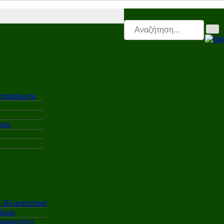
.gr |
Electro.triti |
Leasing.triti |
Mega & Elk Test |
After Sales |
Επαγγ
ατανάλωσης
ατα
Κλιματιστικά
άρκα
γκαταστάτη