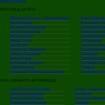
ΕΠΙΚΟΙΝΩΝΙΑ
ΠΡΟΤΑΣΕΙΣ ΑΓΟΡΑΣ
Μηχανή αναζήτησης – Ψάχνεις-Βρίσκεις
Κτίρια Μηδενι
Φωτοβολταϊκά
Ενεργειακά Τζά
Σύγχρονα Κλιματιστικά
Συστήματα Εξα
Αντλίες Θερμότητας
Εξυπνοι Αυτομα
Θερμομόνωση
Αυτο-Παραγωγή
Φυσικό Αέριο
Αυτοματισμοί
Ηλιοθερμία
Αυτόνομα Συστ
Αυτονομίες Θέρμανσης
Ενδοδαπέδια Θ
Λέβητες Οικονομίας
Συντήρηση
Δομικά Υλικά
Συστήματα Απο
Ενεργειακά Χρώματα
Συστήματα Νερ
LED Φωτισμός
Υγραέριο
Ενεργειακά Τζάκια/Σόμπες/Σώματα
Ενεργειακά Κο
ΑΛΛΑ ΠΡΟΪΟΝΤΑ & ΥΠΗΡΕΣΙΕΣ
Αυτο-Παραγωγή Ρεύματος
Εξυπνες Λευκές Συ
Εξυπνοι Αυτοματισμοί
Συντήρηση
Αυτόνομα Συστήματα
Συστήματα Εξαερι
Ενδοδαπέδια Θέρμανση
Υγραέριο