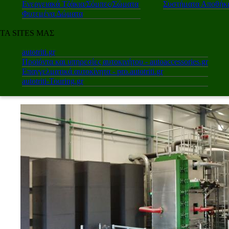
Ενεργειακά Τζάκια/Σόμπες/Σώματα
Συστήματα Αποθήκε
Φυτεμένα Δώματα
ΤΑ SITES ΜΑΣ
autotriti.gr
Προϊόντα και υπηρεσίες αυτοκινήτου - autoaccessories.gr
Επαγγελματικά αυτοκίνητα - pro.autotriti.gr
autotriti-Touring.gr