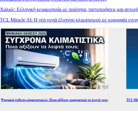
Χαλκίς: Ελληνική κεραμοποιία με ποιότητα, πιστοποιήσεις και αντοχή
TCL Miracle AI: Η νέα γενιά έξυπνου κλιματισμού με κορυφαία ενε
Ψηφιακή έκθεση κλιματιστικών: Ποια αξίζουν πραγματικά τα λεφτά τους
TCL Mir
Mute