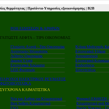
ροϊόντα-Υπηρεσίες εξοικονόμησης |
Β2Β νέα |
Autotriti.gr |
Mototriti
ΡΟΗ ΕΙΔΗΣΕΩΝ & ΑΡΘΡΩΝ
ΓΛΙΤΩΣΤΕ ΛΕΦΤΑ – TIPS ΟΙΚΟΝΟΜΙΑΣ
Γλιτώστε Λεφτά - Tips Οικονομίας
Κτίρια Μηδενικής Κ
Αυτονομίες Θέρμανσης
Ενεργειακά Τζάμια
Λέβητες Οικονομίας
Αυτοματισμοί
Δομικά Υλικά
Ενεργειακά Κουφώμ
Ενεργειακά Χρώματα
Επιδοτήσεις
LED Φωτισμός
Συνεντεύξεις
ΠΑΡΟΧΟΙ ΗΛΕΚΤΡΙΚΟΥ ΡΕΥΜΑΤΟΣ
ΦΩΤΟΒΟΛΤΑΙΚΑ
ΣΥΓΧΡΟΝΑ ΚΛΙΜΑΤΙΣΤΙΚΑ
Νέα και Aρθρα για Κλιματιστικά
Ψηφιακή ΕΚΘΕΣΗ – 
Best Sellers Κλιματιστικά
Κλιματιστικά ανά Μ
FAQ
Βρείτε Ψυκτικό – Ε