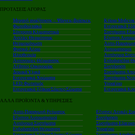
ΠΡΟΤΑΣΕΙΣ ΑΓΟΡΑΣ
Μηχανή αναζήτησης – Ψάχνεις-Βρίσκεις
Κτίρια Μηδενι
Φωτοβολταϊκά
Ενεργειακά Τζά
Σύγχρονα Κλιματιστικά
Συστήματα Εξα
Αντλίες Θερμότητας
Εξυπνοι Αυτομα
Θερμομόνωση
Αυτο-Παραγωγή
Φυσικό Αέριο
Αυτοματισμοί
Ηλιοθερμία
Αυτόνομα Συστ
Αυτονομίες Θέρμανσης
Ενδοδαπέδια Θ
Λέβητες Οικονομίας
Συντήρηση
Δομικά Υλικά
Συστήματα Απο
Ενεργειακά Χρώματα
Συστήματα Νερ
LED Φωτισμός
Υγραέριο
Ενεργειακά Τζάκια/Σόμπες/Σώματα
Ενεργειακά Κο
ΑΛΛΑ ΠΡΟΪΟΝΤΑ & ΥΠΗΡΕΣΙΕΣ
Αυτο-Παραγωγή Ρεύματος
Εξυπνες Λευκές Συ
Εξυπνοι Αυτοματισμοί
Συντήρηση
Αυτόνομα Συστήματα
Συστήματα Εξαερι
Ενδοδαπέδια Θέρμανση
Υγραέριο
Ενεργειακά Τζάκια/Σόμπες/Σώματα
Συστήματα Αποθήκε