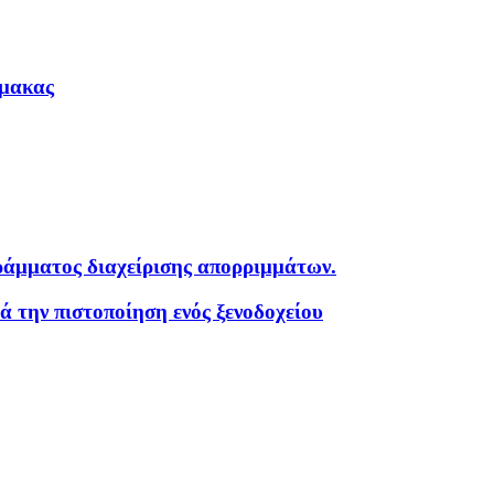
ίμακας
ράμματος διαχείρισης απορριμμάτων.
 την πιστοποίηση ενός ξενοδοχείου