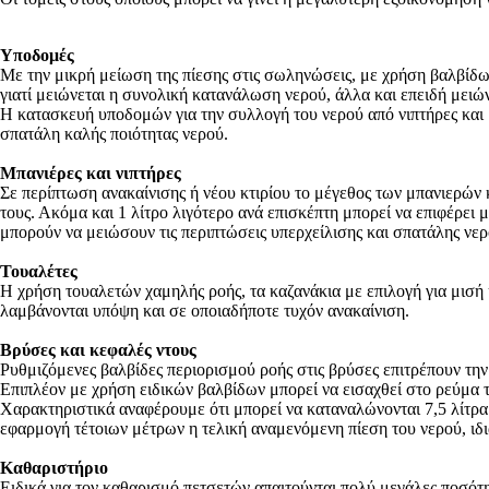
Υποδομές
Με την μικρή μείωση της πίεσης στις σωληνώσεις, με χρήση βαλβίδων 
γιατί μειώνεται η συνολική κατανάλωση νερού, άλλα και επειδή μει
Η κατασκευή υποδομών για την συλλογή του νερού από νιπτήρες και 
σπατάλη καλής ποιότητας νερού.
Μπανιέρες και νιπτήρες
Σε περίπτωση ανακαίνισης ή νέου κτιρίου το μέγεθος των μπανιερών κ
τους. Ακόμα και 1 λίτρο λιγότερο ανά επισκέπτη μπορεί να επιφέρε
μπορούν να μειώσουν τις περιπτώσεις υπερχείλισης και σπατάλης νερ
Τουαλέτες
Η χρήση τουαλετών χαμηλής ροής, τα καζανάκια με επιλογή για μισή 
λαμβάνονται υπόψη και σε οποιαδήποτε τυχόν ανακαίνιση.
Βρύσες και κεφαλές ντους
Ρυθμιζόμενες βαλβίδες περιορισμού ροής στις βρύσες επιτρέπουν την
Επιπλέον με χρήση ειδικών βαλβίδων μπορεί να εισαχθεί στο ρεύμα τ
Χαρακτηριστικά αναφέρουμε ότι μπορεί να καταναλώνονται 7,5 λίτρα 
εφαρμογή τέτοιων μέτρων η τελική αναμενόμενη πίεση του νερού, ιδι
Καθαριστήριο
Ειδικά για τον καθαρισμό πετσετών απαιτούνται πολύ μεγάλες ποσότη