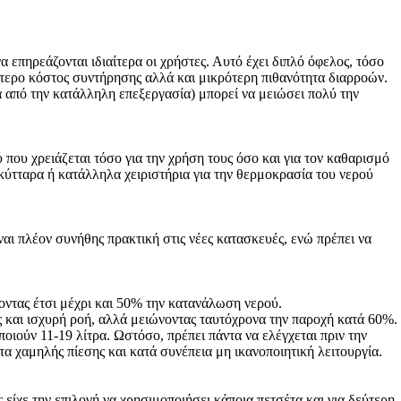
 επηρεάζονται ιδιαίτερα οι χρήστες. Αυτό έχει διπλό όφελος, τόσο
ότερο κόστος συντήρησης αλλά και μικρότερη πιθανότητα διαρροών.
ά από την κατάλληλη επεξεργασία) μπορεί να μειώσει πολύ την
 που χρειάζεται τόσο για την χρήση τους όσο και για τον καθαρισμό
κύτταρα ή κατάλληλα χειριστήρια για την θερμοκρασία του νερού
αι πλέον συνήθης πρακτική στις νέες κατασκευές, ενώ πρέπει να
νοντας έτσι μέχρι και 50% την κατανάλωση νερού.
ς και ισχυρή ροή, αλλά μειώνοντας ταυτόχρονα την παροχή κατά 60%.
οιούν 11-19 λίτρα. Ωστόσο, πρέπει πάντα να ελέγχεται πριν την
 χαμηλής πίεσης και κατά συνέπεια μη ικανοποιητική λειτουργία.
είχε την επιλογή να χρησιμοποιήσει κάποια πετσέτα και για δεύτερη