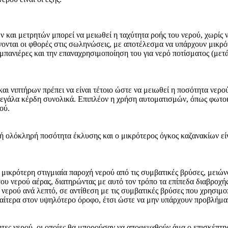
και μετρητών μπορεί να μειωθεί η ταχύτητα ροής του νερού, χωρίς να
ώνονται οι φθορές στις σωληνώσεις, με αποτέλεσμα να υπάρχουν μικρ
μπανιέρες και την επαναχρησιμοποίηση του για νερό ποτίσματος (μετ
αι νιπτήρων πρέπει να είναι τέτοιο ώστε να μειωθεί η ποσότητα νερού
ι μεγάλα κέρδη συνολικά. Επιπλέον η χρήση αυτοματισμών, όπως φωτο
ού.
ή ολόκληρή ποσότητα έκλυσης και ο μικρότερος όγκος καζανακίων είν
 μικρότερη στιγμιαία παροχή νερού από τις συμβατικές βρύσες, μειώ
ου νερού αέρας, διατηρώντας με αυτό τον τρόπο τα επίπεδα διαβροχή
νερού ανά λεπτό, σε αντίθεση με τις συμβατικές βρύσες που χρησιμοπ
αίτερα στον υψηλότερο όροφο, έτσι ώστε να μην υπάρχουν προβλήματα
τες νερού, οι οποίες θα μπορούσαν να αποφευχθούν άμα ο επισκέπτης 