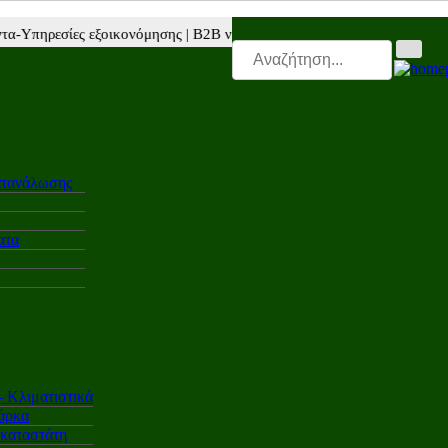
εσίες εξοικονόμησης |
Β2Β νέα |
Autotriti.gr |
Mototriti.gr |
Electro.triti 
ατανάλωσης
ατα
Κλιματιστικά
άρκα
γκαταστάτη