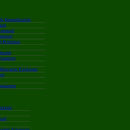
κής Κατανάλωσης
μια
ερισμού
τισμοί
 Ρεύματος
ήματα
έρμανση
θήκευσης Ενέργειας
ού
υφώματα
σκευές
σμού
υσης Ενέργειας