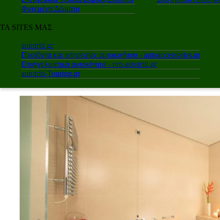
Φυτεμένα Δώματα
ΤΑ SITES ΜΑΣ
autotriti.gr
Προϊόντα και υπηρεσίες αυτοκινήτου - autoaccessories.gr
Επαγγελματικά αυτοκίνητα - pro.autotriti.gr
autotriti-Touring.gr