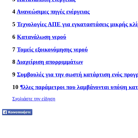
4
Ανανεώσιμες πηγές ενέργειας
5
Τεχνολογίες ΑΠΕ για εγκαταστάσεις μικρής κλ
6
Κατανάλωση νερού
7
Τομείς εξοικονόμησης νερού
8
Διαχείριση απορριμμάτων
9
Συμβουλές για την σωστή κατάρτιση ενός προγ
10
¶λλες παράμετροι που λαμβάνονται υπόψη κατά
Σχολιάστε την είδηση
Tweet