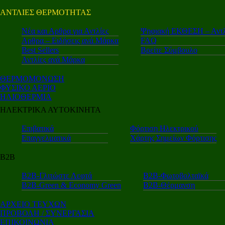
ΑΝΤΛΙΕΣ ΘΕΡΜΟΤΗΤΑΣ
Nέα και Αρθρα για Αντλίες
Ψηφιακή ΕΚΘΕΣΗ – Αντλ
Αρθρα – Ειδήσεις ανά Μάρκα
FAQ
Best Sellers
Βρείτε Σύμβουλο
Αντλίες ανά Μάρκα
ΘΕΡΜΟΜΟΝΩΣΗ
ΦΥΣΙΚΟ ΑΕΡΙΟ
ΗΛΙΟΘΕΡΜΙΑ
ΗΛΕΚΤΡΙΚΑ ΑΥΤΟΚΙΝΗΤΑ
Επιβατικά
Φόρτιση Ηλεκτρικού
Επαγγελματικά
Χάρτης Σημείων Φόρτισης
Β2Β
Β2Β-Γλιτώστε Λεφτά
Β2Β-Φωτοβολταϊκά
Β2Β-Green & Economy Green
Β2Β-Θέρμανση
ΑΡΧΕΙΟ ΤΕΥΧΩΝ
ΠΡΟΒΟΛΗ / ΣΥΝΕΡΓΑΣΙΑ
ΕΠΙΚΟΙΝΩΝΙΑ