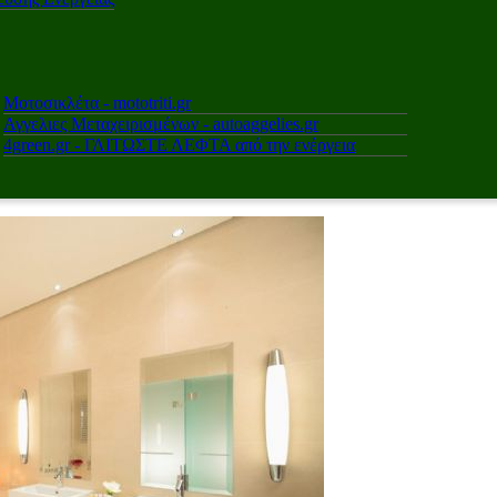
Μοτοσικλέτα - mototriti.gr
Αγγελιες Μεταχειρισμένων - autoaggelies.gr
4green.gr - ΓΛΙΤΩΣΤΕ ΛΕΦΤΑ από την ενέργεια