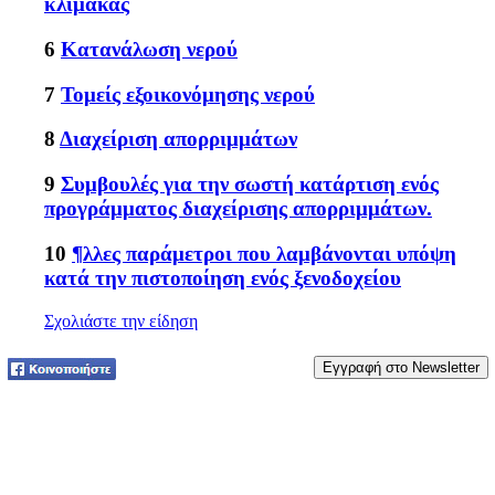
κλίμακας
6
Κατανάλωση νερού
7
Τομείς εξοικονόμησης νερού
8
Διαχείριση απορριμμάτων
9
Συμβουλές για την σωστή κατάρτιση ενός
προγράμματος διαχείρισης απορριμμάτων.
10
¶λλες παράμετροι που λαμβάνονται υπόψη
κατά την πιστοποίηση ενός ξενοδοχείου
Σχολιάστε την είδηση
Tweet