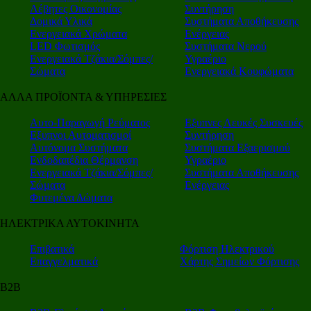
Λέβητες Οικονομίας
Συντήρηση
Δομικά Υλικά
Συστήματα Αποθήκευσης
Ενεργειακά Χρώματα
Ενέργειας
LED Φωτισμός
Συστήματα Νερού
Ενεργειακά Τζάκια/Σόμπες/
Υγραέριο
Σώματα
Ενεργειακά Κουφώματα
ΑΛΛΑ ΠΡΟΪΟΝΤΑ & ΥΠΗΡΕΣΙΕΣ
Αυτο-Παραγωγή Ρεύματος
Εξυπνες Λευκές Συσκευές
Εξυπνοι Αυτοματισμοί
Συντήρηση
Αυτόνομα Συστήματα
Συστήματα Εξαερισμού
Ενδοδαπέδια Θέρμανση
Υγραέριο
Ενεργειακά Τζάκια/Σόμπες/
Συστήματα Αποθήκευσης
Σώματα
Ενέργειας
Φυτεμένα Δώματα
ΗΛΕΚΤΡΙΚΑ ΑΥΤΟΚΙΝΗΤΑ
Επιβατικά
Φόρτιση Ηλεκτρικού
Επαγγελματικά
Χάρτης Σημείων Φόρτισης
Β2Β