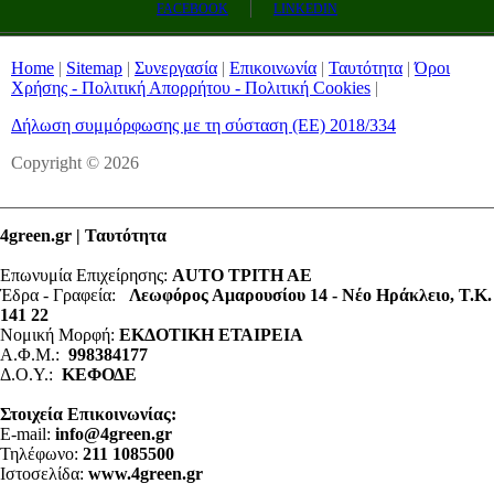
FACEBOOK
LINKEDIN
Home
|
Sitemap
|
Συνεργασία
|
Επικοινωνία
|
Ταυτότητα
|
Όροι
Χρήσης - Πολιτική Απορρήτου - Πολιτική Cookies
|
Δήλωση συμμόρφωσης με τη σύσταση (ΕΕ) 2018/334
Copyright © 2026
4green.gr | Ταυτότητα
Επωνυμία Επιχείρησης:
AUTO ΤΡΙΤΗ ΑΕ
Έδρα - Γραφεία:
Λεωφόρος Αμαρουσίου 14 - Νέο Ηράκλειο, Τ.Κ.
141 22
Νομική Μορφή:
ΕΚΔΟΤΙΚΗ ΕΤΑΙΡΕΙΑ
Α.Φ.Μ.:
998384177
Δ.Ο.Υ.:
ΚΕΦΟΔΕ
Στοιχεία Επικοινωνίας:
E-mail:
info@4green.gr
Τηλέφωνο:
211 1085500
Ιστοσελίδα:
www.4green.gr