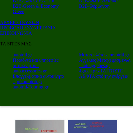
Β2Β-Γλιτώστε Λεφτά
Β2Β-Φωτοβολταϊκά
Β2Β-Green & Economy
Β2Β-Θέρμανση
Green
ΑΡΧΕΙΟ ΤΕΥΧΩΝ
ΠΡΟΒΟΛΗ / ΣΥΝΕΡΓΑΣΙΑ
ΕΠΙΚΟΙΝΩΝΙΑ
ΤΑ SITES ΜΑΣ
autotriti.gr
Μοτοσικλέτα - mototriti.gr
Προϊόντα και υπηρεσίες
Αγγελιες Μεταχειρισμένων
αυτοκινήτου -
- autoaggelies.gr
autoaccessories.gr
4green.gr - ΓΛΙΤΩΣΤΕ
Επαγγελματικά αυτοκίνητα
ΛΕΦΤΑ από την ενέργεια
- pro.autotriti.gr
autotriti-Touring.gr