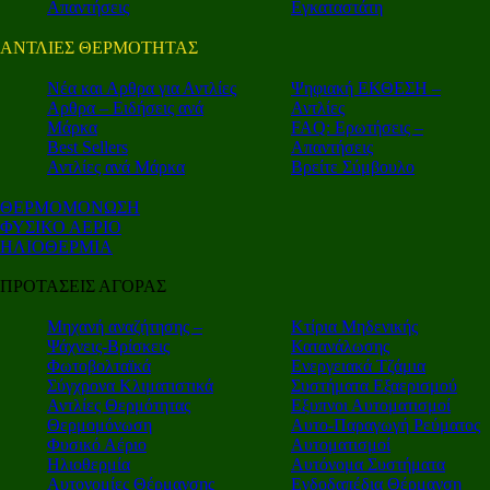
Απαντήσεις
Εγκαταστάτη
ΑΝΤΛΙΕΣ ΘΕΡΜΟΤΗΤΑΣ
Nέα και Αρθρα για Αντλίες
Ψηφιακή ΕΚΘΕΣΗ –
Αρθρα – Ειδήσεις ανά
Αντλίες
Μάρκα
FAQ: Ερωτήσεις –
Best Sellers
Απαντήσεις
Αντλίες ανά Μάρκα
Βρείτε Σύμβουλο
ΘΕΡΜΟΜΟΝΩΣΗ
ΦΥΣΙΚΟ ΑΕΡΙΟ
ΗΛΙΟΘΕΡΜΙΑ
ΠΡΟΤΑΣΕΙΣ ΑΓΟΡΑΣ
Μηχανή αναζήτησης –
Κτίρια Μηδενικής
Ψάχνεις-Βρίσκεις
Κατανάλωσης
Φωτοβολταϊκά
Ενεργειακά Τζάμια
Σύγχρονα Κλιματιστικά
Συστήματα Εξαερισμού
Αντλίες Θερμότητας
Εξυπνοι Αυτοματισμοί
Θερμομόνωση
Αυτο-Παραγωγή Ρεύματος
Φυσικό Αέριο
Αυτοματισμοί
Ηλιοθερμία
Αυτόνομα Συστήματα
Αυτονομίες Θέρμανσης
Ενδοδαπέδια Θέρμανση