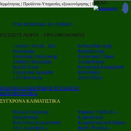
MENU
τητας |
Προϊόντα-Υπηρεσίες εξοικονόμησης |
Β2Β νέα |
Autotriti.gr |
Moto
ΡΟΗ ΕΙΔΗΣΕΩΝ & ΑΡΘΡΩΝ
ΓΛΙΤΩΣΤΕ ΛΕΦΤΑ – TIPS ΟΙΚΟΝΟΜΙΑΣ
Γλιτώστε Λεφτά - Tips
Κτίρια Μηδενικής
Οικονομίας
Κατανάλωσης
Αυτονομίες Θέρμανσης
Ενεργειακά Τζάμια
Λέβητες Οικονομίας
Αυτοματισμοί
Δομικά Υλικά
Ενεργειακά Κουφώματα
Ενεργειακά Χρώματα
Επιδοτήσεις
LED Φωτισμός
Συνεντεύξεις
ΠΑΡΟΧΟΙ ΗΛΕΚΤΡΙΚΟΥ ΡΕΥΜΑΤΟΣ
ΦΩΤΟΒΟΛΤΑΙΚΑ
ΣΥΓΧΡΟΝΑ ΚΛΙΜΑΤΙΣΤΙΚΑ
Νέα και Aρθρα για
Ψηφιακή ΕΚΘΕΣΗ –
Κλιματιστικά
Κλιματιστικά
Best Sellers Κλιματιστικά
Κλιματιστικά ανά Μάρκα
FAQ: Ερωτήσεις –
Βρείτε Ψυκτικό –