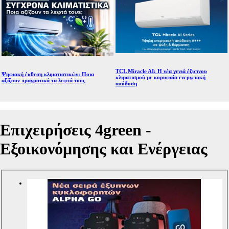
TCL Miracle AI: Η νέα γενιά έξυπνου
Ψηφιακή έκθεση κλιματιστικών: Ποια
κλιματισμού με κορυφαία ενεργειακή
αξίζουν πραγματικά τα λεφτά τους
απόδοση