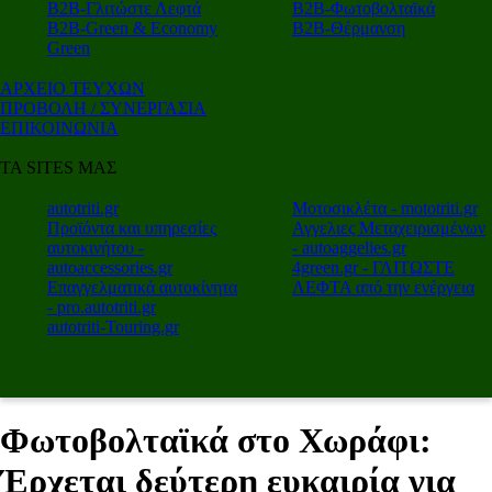
Β2Β-Γλιτώστε Λεφτά
Β2Β-Φωτοβολταϊκά
Β2Β-Green & Economy
Β2Β-Θέρμανση
Green
ΑΡΧΕΙΟ ΤΕΥΧΩΝ
ΠΡΟΒΟΛΗ / ΣΥΝΕΡΓΑΣΙΑ
ΕΠΙΚΟΙΝΩΝΙΑ
ΤΑ SITES ΜΑΣ
autotriti.gr
Μοτοσικλέτα - mototriti.gr
Προϊόντα και υπηρεσίες
Αγγελιες Μεταχειρισμένων
αυτοκινήτου -
- autoaggelies.gr
autoaccessories.gr
4green.gr - ΓΛΙΤΩΣΤΕ
Επαγγελματικά αυτοκίνητα
ΛΕΦΤΑ από την ενέργεια
- pro.autotriti.gr
autotriti-Touring.gr
Φωτοβολταϊκά στο Χωράφι:
Έρχεται δεύτερη ευκαιρία για