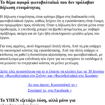
Το θέμα αφορά φωτοβολταϊκά που δεν πρόλαβαν
δήλωση ετοιμότητας
Η δήλωση ετοιμότητας είναι κρίσιμο βήμα στη διαδικασία ενός
φωτοβολταϊκού έργου, καθώς δείχνει ότι η εγκατάσταση είναι έτοιμη
να προχωρήσει προς σύνδεση. Όταν η δήλωση δεν γίνεται μέσα στην
προθεσμία, ο επενδυτής μπορεί να βρεθεί αντιμέτωπος με σοβαρό
πρόβλημα, ακόμη και αν έχει ήδη ολοκληρώσει μεγάλο μέρος του
έργου.
Για τους αγρότες, αυτό δημιουργεί διπλή πίεση. Από τη μία υπάρχει
το οικονομικό κόστος της εγκατάστασης. Από την άλλη υπάρχει ο
κίνδυνος να χαθεί η δυνατότητα αξιοποίησης του φωτοβολταϊκού, με
αποτέλεσμα μια επένδυση που έγινε για να ενισχύσει το εισόδημα ή
να μειώσει το ενεργειακό κόστος να μείνει μετέωρη.
Δείτε εδώ περισσότερα για το τι έπρεπε να κλείσει έως τις 30 Ιουνίου
σε «Φωτοβολταϊκά στη Στέγη» και «Φωτοβολταϊκά στο Χωράφι»
Αν σου άρεσε:
Κοινοποίησέ το
»
Σχολίασέ το,
στο Facebook
»
Το ΥΠΕΝ εξετάζει λύση, αλλά μόνο για