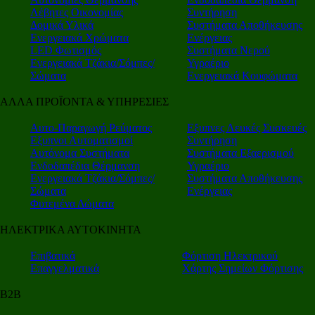
Λέβητες Οικονομίας
Συντήρηση
Δομικά Υλικά
Συστήματα Αποθήκευσης
Ενεργειακά Χρώματα
Ενέργειας
LED Φωτισμός
Συστήματα Νερού
Ενεργειακά Τζάκια/Σόμπες/
Υγραέριο
Σώματα
Ενεργειακά Κουφώματα
ΑΛΛΑ ΠΡΟΪΟΝΤΑ & ΥΠΗΡΕΣΙΕΣ
Αυτο-Παραγωγή Ρεύματος
Εξυπνες Λευκές Συσκευές
Εξυπνοι Αυτοματισμοί
Συντήρηση
Αυτόνομα Συστήματα
Συστήματα Εξαερισμού
Ενδοδαπέδια Θέρμανση
Υγραέριο
Ενεργειακά Τζάκια/Σόμπες/
Συστήματα Αποθήκευσης
Σώματα
Ενέργειας
Φυτεμένα Δώματα
ΗΛΕΚΤΡΙΚΑ ΑΥΤΟΚΙΝΗΤΑ
Επιβατικά
Φόρτιση Ηλεκτρικού
Επαγγελματικά
Χάρτης Σημείων Φόρτισης
Β2Β