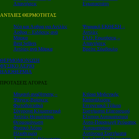
Απαντήσεις
Εγκαταστάτη
ΑΝΤΛΙΕΣ ΘΕΡΜΟΤΗΤΑΣ
Nέα και Αρθρα για Αντλίες
Ψηφιακή ΕΚΘΕΣΗ –
Αρθρα – Ειδήσεις ανά
Αντλίες
Μάρκα
FAQ: Ερωτήσεις –
Best Sellers
Απαντήσεις
Αντλίες ανά Μάρκα
Βρείτε Σύμβουλο
ΘΕΡΜΟΜΟΝΩΣΗ
ΦΥΣΙΚΟ ΑΕΡΙΟ
ΗΛΙΟΘΕΡΜΙΑ
ΠΡΟΤΑΣΕΙΣ ΑΓΟΡΑΣ
Μηχανή αναζήτησης –
Κτίρια Μηδενικής
Ψάχνεις-Βρίσκεις
Κατανάλωσης
Φωτοβολταϊκά
Ενεργειακά Τζάμια
Σύγχρονα Κλιματιστικά
Συστήματα Εξαερισμού
Αντλίες Θερμότητας
Εξυπνοι Αυτοματισμοί
Θερμομόνωση
Αυτο-Παραγωγή Ρεύματος
Φυσικό Αέριο
Αυτοματισμοί
Ηλιοθερμία
Αυτόνομα Συστήματα
Αυτονομίες Θέρμανσης
Ενδοδαπέδια Θέρμανση