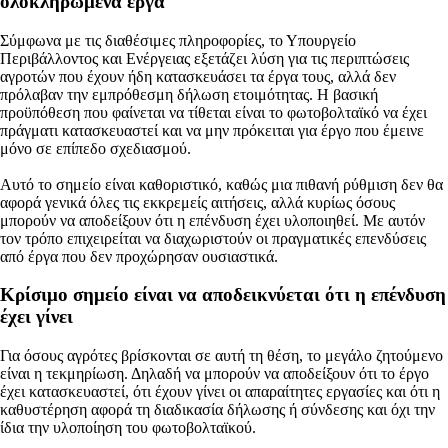
ολοκληρωμένα έργα
Σύμφωνα με τις διαθέσιμες πληροφορίες, το Υπουργείο
Περιβάλλοντος και Ενέργειας εξετάζει λύση για τις περιπτώσεις
αγροτών που έχουν ήδη κατασκευάσει τα έργα τους, αλλά δεν
πρόλαβαν την εμπρόθεσμη δήλωση ετοιμότητας. Η βασική
προϋπόθεση που φαίνεται να τίθεται είναι το φωτοβολταϊκό να έχει
πράγματι κατασκευαστεί και να μην πρόκειται για έργο που έμεινε
μόνο σε επίπεδο σχεδιασμού.
Αυτό το σημείο είναι καθοριστικό, καθώς μια πιθανή ρύθμιση δεν θα
αφορά γενικά όλες τις εκκρεμείς αιτήσεις, αλλά κυρίως όσους
μπορούν να αποδείξουν ότι η επένδυση έχει υλοποιηθεί. Με αυτόν
τον τρόπο επιχειρείται να διαχωριστούν οι πραγματικές επενδύσεις
από έργα που δεν προχώρησαν ουσιαστικά.
Κρίσιμο σημείο είναι να αποδεικνύεται ότι η επένδυση
έχει γίνει
Για όσους αγρότες βρίσκονται σε αυτή τη θέση, το μεγάλο ζητούμενο
είναι η τεκμηρίωση. Δηλαδή να μπορούν να αποδείξουν ότι το έργο
έχει κατασκευαστεί, ότι έχουν γίνει οι απαραίτητες εργασίες και ότι η
καθυστέρηση αφορά τη διαδικασία δήλωσης ή σύνδεσης και όχι την
ίδια την υλοποίηση του φωτοβολταϊκού.