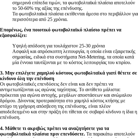
σημερινά επίπεδα τιμών, τα φωτοβολταϊκά πλαίσια αποτελούν
το 50-60% της αξίας της επένδυσης.
Τα φωτοβολταϊκά πλαίσια εκτίθενται άμεσα στο περιβάλλον για
περισσότερα από 25 χρόνια.
Επομένως,
ένα ποιοτικό φωτοβολταϊκό πλαίσιο πρέπει να
εξασφαλίζει:
Υψηλή απόδοση για τουλάχιστον 25-30 χρόνια
Ασφαλή και απρόσκοπτη λειτουργία, η οποία είναι εξαιρετικής
σημασίας, ειδικά στα συστήματα Net-Metering, τα οποία κατά
μία έννοια ταυτίζονται με το κόστος λειτουργίας του κτιρίου.
3. Μην επιλέγετε χαμηλού κόστους φωτοβολταϊκά γιατί θέτετε σε
κίνδυνο όλη την επένδυση
Οι φωτοβολταϊκές επενδύσεις δεν είναι και δεν πρέπει να
αντιμετωπίζονται ως αγώνας ταχύτητας. Το αντίθετο μάλιστα:
πρόκειται για αγώνα αντοχής, μεγάλων αποστάσεων και ανώμαλου
δρόμου. Δίνοντας προτεραιότητα στο χαμηλό κόστος κτήσης με
στόχο τη γρήγορη απόσβεση της επένδυσης, είναι πλέον
αποδεδειγμένο και στην πράξη ότι τίθεται σε σοβαρό κίνδυνο η ίδια η
επένδυση.
4. Μάθετε τι ακριβώς πρέπει να αναζητήσετε για τα
φωτοβολταϊκά πλαίσια πριν
επενδύσετε.
Τα παρακάτω αποτελούν