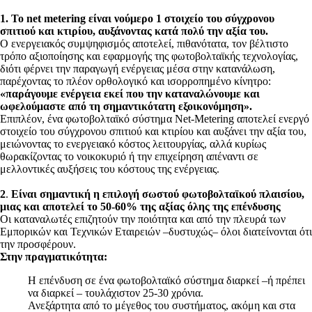
1.
Το
net
metering είναι νούμερο 1 στοιχείο του σύγχρονου
σπιτιού και κτιρίου,
αυξάνοντας κατά πολύ την αξία του.
Ο ενεργειακός συμψηφισμός αποτελεί, πιθανότατα, τον βέλτιστο
τρόπο αξιοποίησης και εφαρμογής της φωτοβολταϊκής τεχνολογίας,
διότι φέρνει την παραγωγή ενέργειας μέσα στην κατανάλωση,
παρέχοντας το πλέον ορθολογικό και ισορροπημένο κίνητρο:
«παράγουμε ενέργεια εκεί που την καταναλώνουμε και
ωφελούμαστε από τη σημαντικότατη εξοικονόμηση».
Επιπλέον, ένα φωτοβολταϊκό σύστημα Net-Metering αποτελεί ενεργό
στοιχείο του σύγχρονου σπιτιού και κτιρίου και αυξάνει την αξία του,
μειώνοντας το ενεργειακό κόστος λειτουργίας, αλλά κυρίως
θωρακίζοντας το νοικοκυριό ή την επιχείρηση απέναντι σε
μελλοντικές αυξήσεις του κόστους της ενέργειας.
2
.
Είναι σημαντική η επιλογή σωστού φωτοβολταϊκού πλαισίου,
μιας και αποτελεί το 50-60% της αξίας όλης της επένδυσης
Οι καταναλωτές επιζητούν την ποιότητα και από την πλευρά των
Εμπορικών και Τεχνικών Εταιρειών –δυστυχώς– όλοι διατείνονται ότι
την προσφέρουν.
Στην πραγματικότητα:
Η επένδυση σε ένα φωτοβολταϊκό σύστημα διαρκεί –ή πρέπει
να διαρκεί – τουλάχιστον 25-30 χρόνια.
Ανεξάρτητα από το μέγεθος του συστήματος, ακόμη και στα