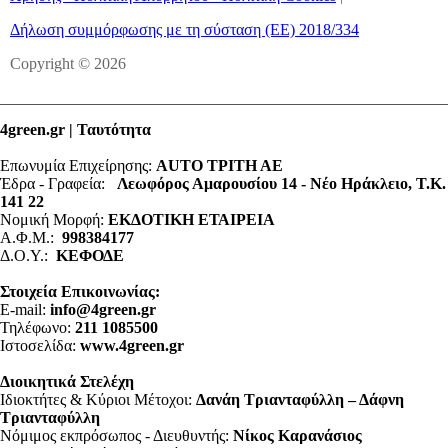
Δήλωση συμμόρφωσης με τη σύσταση (ΕΕ) 2018/334
Copyright © 2026
4green.gr | Ταυτότητα
Επωνυμία Επιχείρησης:
AUTO ΤΡΙΤΗ ΑΕ
Έδρα - Γραφεία:
Λεωφόρος Αμαρουσίου 14 - Νέο Ηράκλειο, Τ.Κ.
141 22
Νομική Μορφή:
ΕΚΔΟΤΙΚΗ ΕΤΑΙΡΕΙΑ
Α.Φ.Μ.:
998384177
Δ.Ο.Υ.:
ΚΕΦΟΔΕ
Στοιχεία Επικοινωνίας:
E-mail:
info@4green.gr
Τηλέφωνο:
211 1085500
Ιστοσελίδα:
www.4green.gr
Διοικητικά Στελέχη
Ιδιοκτήτες & Κύριοι Μέτοχοι:
Δανάη Τριανταφύλλη – Δάφνη
Τριανταφύλλη
Νόμιμος εκπρόσωπος - Διευθυντής:
Νίκος Καρανάσιος