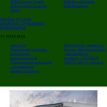
Β2Β-Γλιτώστε Λεφτά
Β2Β-Φωτοβολταϊκά
Β2Β-Green & Economy
Β2Β-Θέρμανση
Green
ΑΡΧΕΙΟ ΤΕΥΧΩΝ
ΠΡΟΒΟΛΗ / ΣΥΝΕΡΓΑΣΙΑ
ΕΠΙΚΟΙΝΩΝΙΑ
ΤΑ SITES ΜΑΣ
autotriti.gr
Μοτοσικλέτα - mototriti.gr
Προϊόντα και υπηρεσίες
Αγγελιες Μεταχειρισμένων
αυτοκινήτου -
- autoaggelies.gr
autoaccessories.gr
4green.gr - ΓΛΙΤΩΣΤΕ
Επαγγελματικά αυτοκίνητα
ΛΕΦΤΑ από την ενέργεια
- pro.autotriti.gr
autotriti-Touring.gr