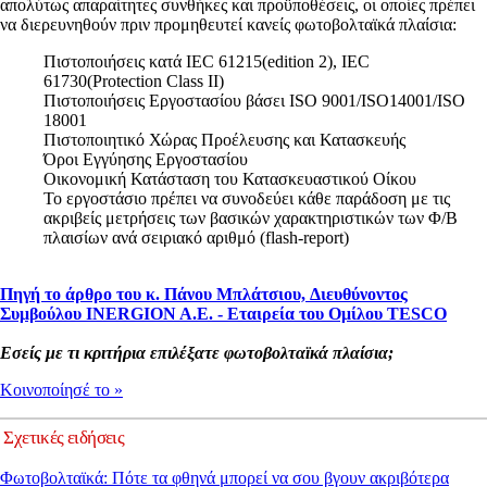
απολύτως απαραίτητες συνθήκες και προϋποθέσεις, οι οποίες πρέπει
να διερευνηθούν πριν προμηθευτεί κανείς φωτοβολταϊκά πλαίσια:
Πιστοποιήσεις κατά IEC 61215(edition 2), IEC
61730(Protection Class II)
Πιστοποιήσεις Εργοστασίου βάσει ISO 9001/ISO14001/ISO
18001
Πιστοποιητικό Χώρας Προέλευσης και Κατασκευής
Όροι Εγγύησης Εργοστασίου
Οικονομική Κατάσταση του Κατασκευαστικού Οίκου
Το εργοστάσιο πρέπει να συνοδεύει κάθε παράδοση με τις
ακριβείς μετρήσεις των βασικών χαρακτηριστικών των Φ/Β
πλαισίων ανά σειριακό αριθμό (flash-report)
Πηγή το άρθρο του κ. Πάνου Μπλάτσιου, Διευθύνοντος
Συμβούλου INERGION A.E. - Εταιρεία του Ομίλου TESCO
Εσείς με τι κριτήρια επιλέξατε
φωτοβολταϊκά πλαίσια;
Kοινοποίησέ το
»
Σχετικές ειδήσεις
Φωτοβολταϊκά: Πότε τα φθηνά μπορεί να σου βγουν ακριβότερα