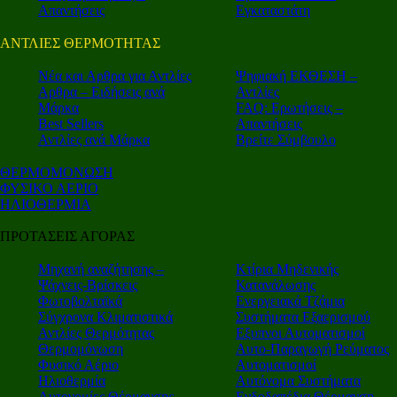
Απαντήσεις
Εγκαταστάτη
ΑΝΤΛΙΕΣ ΘΕΡΜΟΤΗΤΑΣ
Nέα και Αρθρα για Αντλίες
Ψηφιακή ΕΚΘΕΣΗ –
Αρθρα – Ειδήσεις ανά
Αντλίες
Μάρκα
FAQ: Ερωτήσεις –
Best Sellers
Απαντήσεις
Αντλίες ανά Μάρκα
Βρείτε Σύμβουλο
ΘΕΡΜΟΜΟΝΩΣΗ
ΦΥΣΙΚΟ ΑΕΡΙΟ
ΗΛΙΟΘΕΡΜΙΑ
ΠΡΟΤΑΣΕΙΣ ΑΓΟΡΑΣ
Μηχανή αναζήτησης –
Κτίρια Μηδενικής
Ψάχνεις-Βρίσκεις
Κατανάλωσης
Φωτοβολταϊκά
Ενεργειακά Τζάμια
Σύγχρονα Κλιματιστικά
Συστήματα Εξαερισμού
Αντλίες Θερμότητας
Εξυπνοι Αυτοματισμοί
Θερμομόνωση
Αυτο-Παραγωγή Ρεύματος
Φυσικό Αέριο
Αυτοματισμοί
Ηλιοθερμία
Αυτόνομα Συστήματα
Αυτονομίες Θέρμανσης
Ενδοδαπέδια Θέρμανση