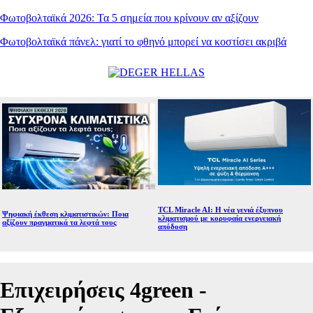
Φωτοβολταϊκά 2026: Τα 5 σημεία που κρίνουν αν αξίζουν
Φωτοβολταϊκά πάνελ: γιατί το φθηνό μπορεί να κοστίσει ακριβά
TCL Miracle AI: Η νέα γενιά έξυπνου
Ψηφιακή έκθεση κλιματιστικών: Ποια
κλιματισμού με κορυφαία ενεργειακή
αξίζουν πραγματικά τα λεφτά τους
απόδοση