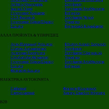
Λέβητες Οικονομίας
Συντήρηση
Δομικά Υλικά
Συστήματα Αποθήκευσης
Ενεργειακά Χρώματα
Ενέργειας
LED Φωτισμός
Συστήματα Νερού
Ενεργειακά Τζάκια/Σόμπες/
Υγραέριο
Σώματα
Ενεργειακά Κουφώματα
ΑΛΛΑ ΠΡΟΪΟΝΤΑ & ΥΠΗΡΕΣΙΕΣ
Αυτο-Παραγωγή Ρεύματος
Εξυπνες Λευκές Συσκευές
Εξυπνοι Αυτοματισμοί
Συντήρηση
Αυτόνομα Συστήματα
Συστήματα Εξαερισμού
Ενδοδαπέδια Θέρμανση
Υγραέριο
Ενεργειακά Τζάκια/Σόμπες/
Συστήματα Αποθήκευσης
Σώματα
Ενέργειας
Φυτεμένα Δώματα
ΗΛΕΚΤΡΙΚΑ ΑΥΤΟΚΙΝΗΤΑ
Επιβατικά
Φόρτιση Ηλεκτρικού
Επαγγελματικά
Χάρτης Σημείων Φόρτισης
Β2Β