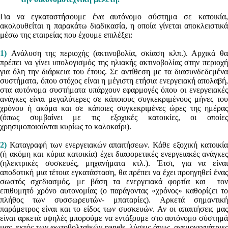
Για να εγκαταστήσουμε ένα αυτόνομο σύστημα σε κατοικία,
ακολουθείται η παρακάτω διαδικασία, η οποία γίνεται αποκλειστικά
μέσω της εταιρείας που έχουμε επιλέξει:
1)
Ανάλυση της περιοχής (ακτινοβολία, σκίαση κλπ.). Αρχικά θα
πρέπει να γίνει υπολογισμός της ηλιακής ακτινοβολίας στην περιοχή
για όλη την διάρκεια του έτους. Σε αντίθεση με τα διασυνδεδεμένα
συστήματα, όπου στόχος είναι η μέγιστη ετήσια ενεργειακή απολαβή,
στα αυτόνομα συστήματα υπάρχουν εφαρμογές όπου οι ενεργειακές
ανάγκες είναι μεγαλύτερες σε κάποιους συγκεκριμένους μήνες του
χρόνου ή ακόμα και σε κάποιες συγκεκριμένες ώρες της ημέρας
(όπως συμβαίνει με τις εξοχικές κατοικίες, οι οποίες
χρησιμοποιούνται κυρίως το καλοκαίρι).
2)
Καταγραφή των ενεργειακών απαιτήσεων. Κάθε εξοχική κατοικία
(ή ακόμη και κύρια κατοικία) έχει διαφορετικές ενεργειακές ανάγκες
(ηλεκτρικές συσκευές, μηχανήματα κτλ.). Έτσι, για να είναι
αποδοτική μια τέτοια εγκατάσταση, θα πρέπει να έχει προηγηθεί ένας
σωστός σχεδιασμός, με βάση τα ενεργειακά φορτία και τον
επιθυμητό χρόνο αυτονομίας (ο παράγοντας «χρόνος» καθορίζει το
πλήθος των συσσωρευτών- μπαταρίες). Αρκετά σημαντική
παράμετρος είναι και το είδος των συσκευών. Αν οι απαιτήσεις μας
είναι αρκετά υψηλές μπορούμε να εντάξουμε στο αυτόνομο σύστημά
μας, εκτός των φωτοβολταϊκών panels, λύσεις όπως, ανεμογεννήτριες