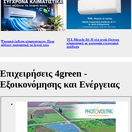
TCL Miracle AI: Η νέα γενιά έξυπνου
Ψηφιακή έκθεση κλιματιστικών: Ποια
κλιματισμού με κορυφαία ενεργειακή
αξίζουν πραγματικά τα λεφτά τους
απόδοση