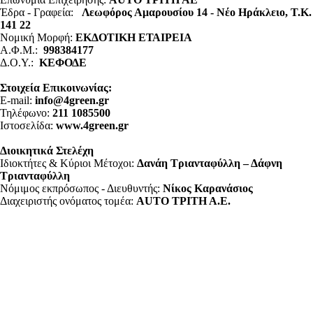
Έδρα - Γραφεία:
Λεωφόρος Αμαρουσίου 14 - Νέο Ηράκλειο, Τ.Κ.
141 22
Νομική Μορφή:
ΕΚΔΟΤΙΚΗ ΕΤΑΙΡΕΙΑ
Α.Φ.Μ.:
998384177
Δ.Ο.Υ.:
ΚΕΦΟΔΕ
Στοιχεία Επικοινωνίας:
E-mail:
info@4green.gr
Τηλέφωνο:
211 1085500
Ιστοσελίδα:
www.4green.gr
Διοικητικά Στελέχη
Ιδιοκτήτες & Κύριοι Μέτοχοι:
Δανάη Τριανταφύλλη – Δάφνη
Τριανταφύλλη
Νόμιμος εκπρόσωπος - Διευθυντής:
Νίκος Καρανάσιος
Διαχειριστής ονόματος τομέα:
ΑUTO ΤΡΙΤΗ Α.Ε.