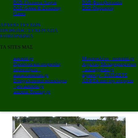
Β2Β-Γλιτώστε Λεφτά
Β2Β-Φωτοβολταϊκά
Β2Β-Green & Economy
Β2Β-Θέρμανση
Green
ΑΡΧΕΙΟ ΤΕΥΧΩΝ
ΠΡΟΒΟΛΗ / ΣΥΝΕΡΓΑΣΙΑ
ΕΠΙΚΟΙΝΩΝΙΑ
ΤΑ SITES ΜΑΣ
autotriti.gr
Μοτοσικλέτα - mototriti.gr
Προϊόντα και υπηρεσίες
Αγγελιες Μεταχειρισμένων
αυτοκινήτου -
- autoaggelies.gr
autoaccessories.gr
4green.gr - ΓΛΙΤΩΣΤΕ
Επαγγελματικά αυτοκίνητα
ΛΕΦΤΑ από την ενέργεια
- pro.autotriti.gr
autotriti-Touring.gr