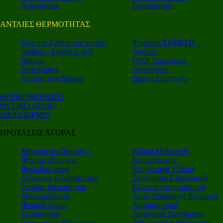
Απαντήσεις
Εγκαταστάτη
ΑΝΤΛΙΕΣ ΘΕΡΜΟΤΗΤΑΣ
Nέα και Αρθρα για Αντλίες
Ψηφιακή ΕΚΘΕΣΗ –
Αρθρα – Ειδήσεις ανά
Αντλίες
Μάρκα
FAQ: Ερωτήσεις –
Best Sellers
Απαντήσεις
Αντλίες ανά Μάρκα
Βρείτε Σύμβουλο
ΘΕΡΜΟΜΟΝΩΣΗ
ΦΥΣΙΚΟ ΑΕΡΙΟ
ΗΛΙΟΘΕΡΜΙΑ
ΠΡΟΤΑΣΕΙΣ ΑΓΟΡΑΣ
Μηχανή αναζήτησης –
Κτίρια Μηδενικής
Ψάχνεις-Βρίσκεις
Κατανάλωσης
Φωτοβολταϊκά
Ενεργειακά Τζάμια
Σύγχρονα Κλιματιστικά
Συστήματα Εξαερισμού
Αντλίες Θερμότητας
Εξυπνοι Αυτοματισμοί
Θερμομόνωση
Αυτο-Παραγωγή Ρεύματος
Φυσικό Αέριο
Αυτοματισμοί
Ηλιοθερμία
Αυτόνομα Συστήματα
Αυτονομίες Θέρμανσης
Ενδοδαπέδια Θέρμανση