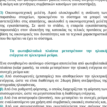
ή ακόμη και γεννήτριες συμβατικών καυσίμων για υποστήριξη.
3)
Οικονομοτεχνική μελέτη. Αφού ολοκληρωθεί η ανάλυση των
παραπάνω στοιχείων, προκειμένου το σύστημα να μπορεί να
αντεπεξέλθει στις απαιτήσεις, ακολουθεί η οικονομοτεχνική μελέτη
της εγκατάστασης. Σε αυτό το στάδιο, η εταιρεία εγκατάστασης
παρουσιάζει στον ιδιοκτήτη της κατοικίας τις τελικές προτάσεις με
βάση τις οικονομικές του δυνατότητες και τα τεχνικά χαρακτηριστικά
που θα πρέπει να έχει το σύστημα.
Τα φωτοβολταϊκά πλαίσια μετατρέπουν την ηλιακή
ενέργεια σε ηλεκτρικό ρεύμα.
Ένα συνηθισμένο αυτόνομο σύστημα αποτελείται από φωτοβολταϊκά
πλαίσια (solar panels), τα οποία μετατρέπουν την ηλιακή ενέργεια σε
συνεχές ρεύμα και:
α)
Από συσσωρευτές (μπαταρίες) που αποθηκεύουν την ηλεκτρική
ενέργεια, ώστε να είναι διαθέσιμη σε 24ωρη βάση ανεξαρτήτως της
στιγμιαίας ηλιοφάνειας,
β)
Από ένα ρυθμιστή φόρτισης, ο οποίος διαχειρίζεται τη φόρτιση των
συσσωρευτών, ώστε να μεγιστοποιείται η διαθέσιμη ενέργεια,
γ)
Από ένα αντιστροφέα (inverter), που μετατρέπει το συνεχές ρεύμα
σε εναλλασσόμενο για χρήση από συμβατικές οικιακές συσκευές και,
δ)
Από μια ανεμογεννήτρια που εκμεταλλεύεται τους ανέμους της