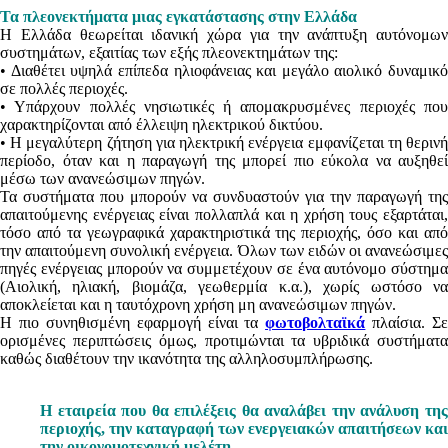
Τα πλεονεκτήματα μιας εγκατάστασης στην Ελλάδα
Η Ελλάδα θεωρείται ιδανική χώρα για την ανάπτυξη αυτόνομων
συστημάτων, εξαιτίας των εξής πλεονεκτημάτων της:
• Διαθέτει υψηλά επίπεδα ηλιοφάνειας και μεγάλο αιολικό δυναμικό
σε πολλές περιοχές.
• Υπάρχουν πολλές νησιωτικές ή απομακρυσμένες περιοχές που
χαρακτηρίζονται από έλλειψη ηλεκτρικού δικτύου.
• Η μεγαλύτερη ζήτηση για ηλεκτρική ενέργεια εμφανίζεται τη θερινή
περίοδο, όταν και η παραγωγή της μπορεί πιο εύκολα να αυξηθεί
μέσω των ανανεώσιμων πηγών.
Τα συστήματα που μπορούν να συνδυαστούν για την παραγωγή της
απαιτούμενης ενέργειας είναι πολλαπλά και η χρήση τους εξαρτάται,
τόσο από τα γεωγραφικά χαρακτηριστικά της περιοχής, όσο και από
την απαιτούμενη συνολική ενέργεια. Όλων των ειδών οι ανανεώσιμες
πηγές ενέργειας μπορούν να συμμετέχουν σε ένα αυτόνομο σύστημα
(Αιολική, ηλιακή, βιομάζα, γεωθερμία κ.α.), χωρίς ωστόσο να
αποκλείεται και η ταυτόχρονη χρήση μη ανανεώσιμων πηγών.
Η πιο συνηθισμένη εφαρμογή είναι τα
φωτοβολταϊκά
πλαίσια. Σε
ορισμένες περιπτώσεις όμως, προτιμώνται τα υβριδικά συστήματα
καθώς διαθέτουν την ικανότητα της αλληλοσυμπλήρωσης.
Η εταιρεία που θα επιλέξεις θα αναλάβει την ανάλυση της
περιοχής, την καταγραφή των ενεργειακών απαιτήσεων και
την οικονομοτεχνική μελέτη.