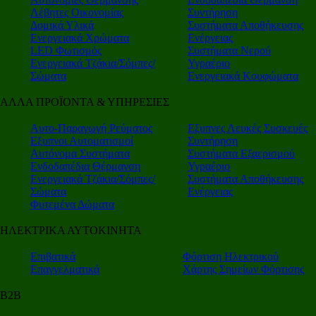
Λέβητες Οικονομίας
Συντήρηση
Δομικά Υλικά
Συστήματα Αποθήκευσης
Ενεργειακά Χρώματα
Ενέργειας
LED Φωτισμός
Συστήματα Νερού
Ενεργειακά Τζάκια/Σόμπες/
Υγραέριο
Σώματα
Ενεργειακά Κουφώματα
ΑΛΛΑ ΠΡΟΪΟΝΤΑ & ΥΠΗΡΕΣΙΕΣ
Αυτο-Παραγωγή Ρεύματος
Εξυπνες Λευκές Συσκευές
Εξυπνοι Αυτοματισμοί
Συντήρηση
Αυτόνομα Συστήματα
Συστήματα Εξαερισμού
Ενδοδαπέδια Θέρμανση
Υγραέριο
Ενεργειακά Τζάκια/Σόμπες/
Συστήματα Αποθήκευσης
Σώματα
Ενέργειας
Φυτεμένα Δώματα
ΗΛΕΚΤΡΙΚΑ ΑΥΤΟΚΙΝΗΤΑ
Επιβατικά
Φόρτιση Ηλεκτρικού
Επαγγελματικά
Χάρτης Σημείων Φόρτισης
Β2Β