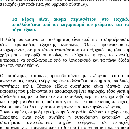
περιοχής (εάν πρόκειται για υβριδικό σύστημα).
Τα κέρδη είναι ακόμα περισσότερα στο εξοχικό,
απαλλάσσεσαι από τον λογαριασμό του ρεύματος και τα
πάγια έξοδα.
Η λύση του αυτόνομου συστήματος είναι ακόμη πιο συμφέρουσα,
στις περιπτώσεις εξοχικής κατοικίας. Όπως προαναφέραμε,
προχωρώντας σε μια τέτοια εγκατάσταση στο εξοχικό μας (όπου η
χρήση του περιορίζεται κυρίως σε ελάχιστες ημέρες το χρόνο),
μπορούμε να απαλλαγούμε από το λογαριασμό και τα πάγια έξοδα
που τον συνοδεύουν.
Οι αυτόνομες κατοικίες τροφοδοτούνται με ενέργεια μέσα από
ανανεώσιμες πηγές ενέργειας (φωτοβολταϊκά συστήματα, αιολικές
γεννήτριες κτλ.). Τέτοιου είδους συστήματα είναι ιδανικά για
κατοικίες που βρίσκονται σε απομακρυσμένες περιοχές, τόσο γιατί η
σύνδεση τους με το δίκτυο είναι σε πολλές περιπτώσεις χρονοβόρα
και ακριβή διαδικασία, όσο και γιατί σε τέτοιου είδους περιοχές,
γίνεται πιο εύκολα η εγκατάσταση ανανεώσιμων πηγών ενέργειας.
Συγκεκριμένα, στην Αμερική, στην Αυστραλία αλλά και σε χώρες της
Ευρώπης, είναι πολύ συνήθης η αυτονόμηση κατοικιών με
συστήματα ανανεώσιμων πηγών ενέργειας σε περιοχές
απομονωμένες ή μακριά από το δίκτυο (η συντριπτική πλειοψηφία