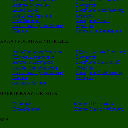
Λέβητες Οικονομίας
Συντήρηση
Δομικά Υλικά
Συστήματα Αποθήκευσης
Ενεργειακά Χρώματα
Ενέργειας
LED Φωτισμός
Συστήματα Νερού
Ενεργειακά Τζάκια/Σόμπες/
Υγραέριο
Σώματα
Ενεργειακά Κουφώματα
ΑΛΛΑ ΠΡΟΪΟΝΤΑ & ΥΠΗΡΕΣΙΕΣ
Αυτο-Παραγωγή Ρεύματος
Εξυπνες Λευκές Συσκευές
Εξυπνοι Αυτοματισμοί
Συντήρηση
Αυτόνομα Συστήματα
Συστήματα Εξαερισμού
Ενδοδαπέδια Θέρμανση
Υγραέριο
Ενεργειακά Τζάκια/Σόμπες/
Συστήματα Αποθήκευσης
Σώματα
Ενέργειας
Φυτεμένα Δώματα
ΗΛΕΚΤΡΙΚΑ ΑΥΤΟΚΙΝΗΤΑ
Επιβατικά
Φόρτιση Ηλεκτρικού
Επαγγελματικά
Χάρτης Σημείων Φόρτισης
Β2Β