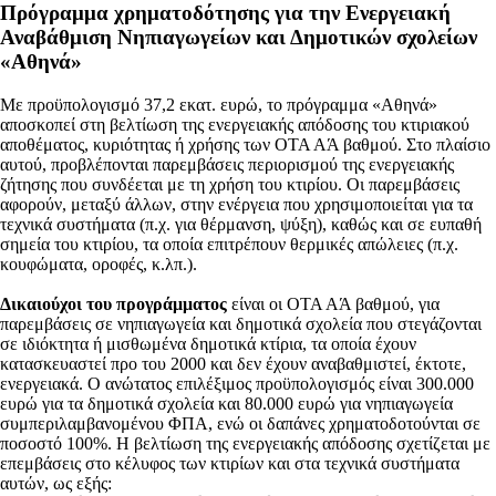
Πρόγραμμα χρηματοδότησης για την Ενεργειακή
Αναβάθμιση Νηπιαγωγείων και Δημοτικών σχολείων
«Αθηνά»
Με προϋπολογισμό 37,2 εκατ. ευρώ, το πρόγραμμα «Αθηνά»
αποσκοπεί στη βελτίωση της ενεργειακής απόδοσης του κτιριακού
αποθέματος, κυριότητας ή χρήσης των ΟΤΑ ΑΆ βαθμού. Στο πλαίσιο
αυτού, προβλέπονται παρεμβάσεις περιορισμού της ενεργειακής
ζήτησης που συνδέεται με τη χρήση του κτιρίου. Οι παρεμβάσεις
αφορούν, μεταξύ άλλων, στην ενέργεια που χρησιμοποιείται για τα
τεχνικά συστήματα (π.χ. για θέρμανση, ψύξη), καθώς και σε ευπαθή
σημεία του κτιρίου, τα οποία επιτρέπουν θερμικές απώλειες (π.χ.
κουφώματα, οροφές, κ.λπ.).
Δικαιούχοι του προγράμματος
είναι οι ΟΤΑ ΑΆ βαθμού, για
παρεμβάσεις σε νηπιαγωγεία και δημοτικά σχολεία που στεγάζονται
σε ιδιόκτητα ή μισθωμένα δημοτικά κτίρια, τα οποία έχουν
κατασκευαστεί προ του 2000 και δεν έχουν αναβαθμιστεί, έκτοτε,
ενεργειακά. Ο ανώτατος επιλέξιμος προϋπολογισμός είναι 300.000
ευρώ για τα δημοτικά σχολεία και 80.000 ευρώ για νηπιαγωγεία
συμπεριλαμβανομένου ΦΠΑ, ενώ οι δαπάνες χρηματοδοτούνται σε
ποσοστό 100%. Η βελτίωση της ενεργειακής απόδοσης σχετίζεται με
επεμβάσεις στο κέλυφος των κτιρίων και στα τεχνικά συστήματα
αυτών, ως εξής: