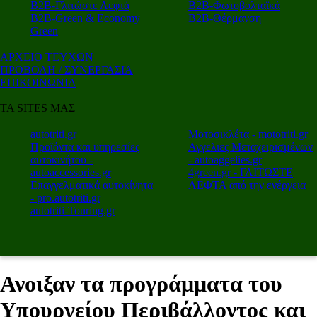
Β2Β-Γλιτώστε Λεφτά
Β2Β-Φωτοβολταϊκά
Β2Β-Green & Economy
Β2Β-Θέρμανση
Green
ΑΡΧΕΙΟ ΤΕΥΧΩΝ
ΠΡΟΒΟΛΗ / ΣΥΝΕΡΓΑΣΙΑ
ΕΠΙΚΟΙΝΩΝΙΑ
ΤΑ SITES ΜΑΣ
autotriti.gr
Μοτοσικλέτα - mototriti.gr
Προϊόντα και υπηρεσίες
Αγγελιες Μεταχειρισμένων
αυτοκινήτου -
- autoaggelies.gr
autoaccessories.gr
4green.gr - ΓΛΙΤΩΣΤΕ
Επαγγελματικά αυτοκίνητα
ΛΕΦΤΑ από την ενέργεια
- pro.autotriti.gr
autotriti-Touring.gr
Ανοιξαν τα προγράμματα του
Υπουργείου Περιβάλλοντος και