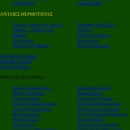
Απαντήσεις
Εγκαταστάτη
ΑΝΤΛΙΕΣ ΘΕΡΜΟΤΗΤΑΣ
Nέα και Αρθρα για Αντλίες
Ψηφιακή ΕΚΘΕΣΗ –
Αρθρα – Ειδήσεις ανά
Αντλίες
Μάρκα
FAQ: Ερωτήσεις –
Best Sellers
Απαντήσεις
Αντλίες ανά Μάρκα
Βρείτε Σύμβουλο
ΘΕΡΜΟΜΟΝΩΣΗ
ΦΥΣΙΚΟ ΑΕΡΙΟ
ΗΛΙΟΘΕΡΜΙΑ
ΠΡΟΤΑΣΕΙΣ ΑΓΟΡΑΣ
Μηχανή αναζήτησης –
Κτίρια Μηδενικής
Ψάχνεις-Βρίσκεις
Κατανάλωσης
Φωτοβολταϊκά
Ενεργειακά Τζάμια
Σύγχρονα Κλιματιστικά
Συστήματα Εξαερισμού
Αντλίες Θερμότητας
Εξυπνοι Αυτοματισμοί
Θερμομόνωση
Αυτο-Παραγωγή Ρεύματος
Φυσικό Αέριο
Αυτοματισμοί
Ηλιοθερμία
Αυτόνομα Συστήματα
Αυτονομίες Θέρμανσης
Ενδοδαπέδια Θέρμανση