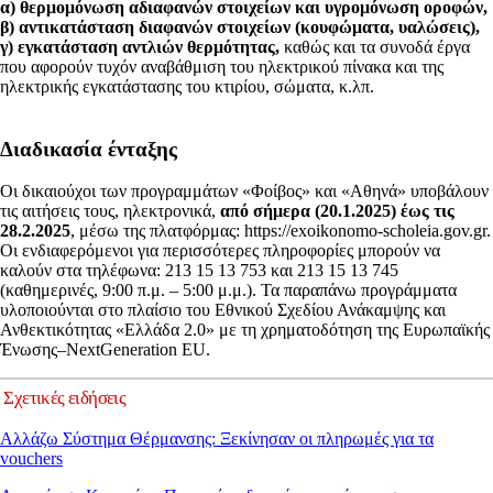
α) θερμομόνωση αδιαφανών στοιχείων και υγρομόνωση οροφών,
β) αντικατάσταση διαφανών στοιχείων (κουφώματα, υαλώσεις),
γ) εγκατάσταση αντλιών θερμότητας,
καθώς και τα συνοδά έργα
που αφορούν τυχόν αναβάθμιση του ηλεκτρικού πίνακα και της
ηλεκτρικής εγκατάστασης του κτιρίου, σώματα, κ.λπ.
Διαδικασία ένταξης
Οι δικαιούχοι των προγραμμάτων «Φοίβος» και «Αθηνά» υποβάλουν
τις αιτήσεις τους, ηλεκτρονικά,
από σήμερα (20.1.2025) έως τις
28.2.2025
, μέσω της πλατφόρμας: https://exoikonomo-scholeia.gov.gr.
Οι ενδιαφερόμενοι για περισσότερες πληροφορίες μπορούν να
καλούν στα τηλέφωνα: 213 15 13 753 και 213 15 13 745
(καθημερινές, 9:00 π.μ. – 5:00 μ.μ.). Τα παραπάνω προγράμματα
υλοποιούνται στο πλαίσιο του Εθνικού Σχεδίου Ανάκαμψης και
Ανθεκτικότητας «Ελλάδα 2.0» με τη χρηματοδότηση της Ευρωπαϊκής
Ένωσης–NextGeneration EU.
Σχετικές ειδήσεις
Αλλάζω Σύστημα Θέρμανσης: Ξεκίνησαν οι πληρωμές για τα
vouchers