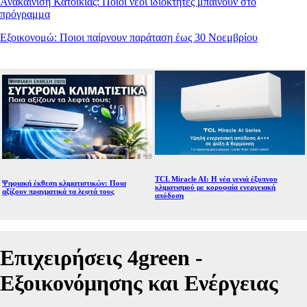
Ανακαίνιση Κατοικίας: Ποιοι νέοι ιδιοκτήτες μπαίνουν στο
πρόγραμμα
Εξοικονομώ: Ποιοι παίρνουν παράταση έως 30 Νοεμβρίου
TCL Miracle AI: Η νέα γενιά έξυπνου
Ψηφιακή έκθεση κλιματιστικών: Ποια
κλιματισμού με κορυφαία ενεργειακή
αξίζουν πραγματικά τα λεφτά τους
απόδοση