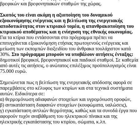
βρεφικών και βρεφονηπιακών σταθμών της χώρας.
Σκοπός του είναι ακόμη η αξιοποίηση του δυναμικού
εξοικονόμησης ενέργειας και η βελτίωση της ενεργειακής
αποδοτικότητας στον κτιριακό τομέα, η απανθρακοποίηση του
κτιριακού αποθέματος και η ενίσχυση της εθνικής οικονομίας.
Για τα κτίρια που εντάσσονται στο πρόγραμμα πρέπει να
επιτυγχάνεται εξοικονόμηση ετήσιας πρωτογενούς ενέργειας και
μείωση των εκπομπών διοξειδίου του άνθρακα τουλάχιστον κατά
30%.
Στο πρόγραμμα μπορούν να υποβάλουν αιτήσεις ένταξης:
δημοτικοί βρεφικοί, βρεφονηπιακοί και παιδικοί σταθμοί. Σε καθεμία
από αυτές τις αιτήσεις, ο ανώτατος επιλέξιμος προϋπολογισμός είναι
75.000 ευρώ.
Σημειώνεται πως η βελτίωση της ενεργειακής απόδοσης αφορά σε
παρεμβάσεις στο κέλυφος των κτιρίων και στα τεχνικά συστήματα
αυτών. Ειδικότερα σε:
α) θερμομόνωση αδιαφανών στοιχείων και υγρομόνωση οροφών,
β) αντικατάσταση διαφανών στοιχείων (κουφώματα, υαλώσεις),
γ) εγκατάσταση αντλιών θερμότητας, καθώς και τα συνοδά έργα που
αφορούν τυχόν αναβάθμιση του ηλεκτρικού πίνακα και της
ηλεκτρικής εγκατάστασης του κτιρίου, σώματα, κ.λπ.