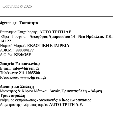
Copyright © 2026
4green.gr | Ταυτότητα
Επωνυμία Επιχείρησης:
AUTO ΤΡΙΤΗ ΑΕ
Έδρα - Γραφεία:
Λεωφόρος Αμαρουσίου 14 - Νέο Ηράκλειο, Τ.Κ.
141 22
Νομική Μορφή:
ΕΚΔΟΤΙΚΗ ΕΤΑΙΡΕΙΑ
Α.Φ.Μ.:
998384177
Δ.Ο.Υ.:
ΚΕΦΟΔΕ
Στοιχεία Επικοινωνίας:
E-mail:
info@4green.gr
Τηλέφωνο:
211 1085500
Ιστοσελίδα:
www.4green.gr
Διοικητικά Στελέχη
Ιδιοκτήτες & Κύριοι Μέτοχοι:
Δανάη Τριανταφύλλη – Δάφνη
Τριανταφύλλη
Νόμιμος εκπρόσωπος - Διευθυντής:
Νίκος Καρανάσιος
Διαχειριστής ονόματος τομέα:
ΑUTO ΤΡΙΤΗ Α.Ε.