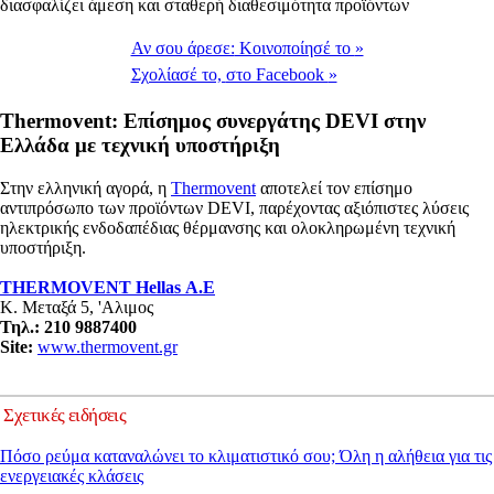
διασφαλίζει άμεση και σταθερή διαθεσιμότητα προϊόντων
Αν σου άρεσε:
Κοινοποίησέ το
»
Σχολίασέ το,
στο Facebook
»
Thermovent: Επίσημος συνεργάτης DEVI στην
Ελλάδα με τεχνική υποστήριξη
Στην ελληνική αγορά, η
Thermovent
αποτελεί τον επίσημο
αντιπρόσωπο των προϊόντων DEVI, παρέχοντας αξιόπιστες λύσεις
ηλεκτρικής ενδοδαπέδιας θέρμανσης και ολοκληρωμένη τεχνική
υποστήριξη.
THERMOVENT Hellas
A.E
Κ. Μεταξά 5, 'Αλιμος
Τηλ
.:
210 9887400
Site:
www.thermovent.gr
Σχετικές ειδήσεις
Πόσο ρεύμα καταναλώνει το κλιματιστικό σου; Όλη η αλήθεια για τις
ενεργειακές κλάσεις