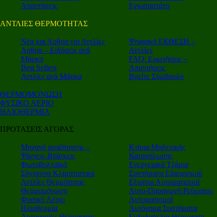
Απαντήσεις
Εγκαταστάτη
ΑΝΤΛΙΕΣ ΘΕΡΜΟΤΗΤΑΣ
Nέα και Αρθρα για Αντλίες
Ψηφιακή ΕΚΘΕΣΗ –
Αρθρα – Ειδήσεις ανά
Αντλίες
Μάρκα
FAQ: Ερωτήσεις –
Best Sellers
Απαντήσεις
Αντλίες ανά Μάρκα
Βρείτε Σύμβουλο
ΘΕΡΜΟΜΟΝΩΣΗ
ΦΥΣΙΚΟ ΑΕΡΙΟ
ΗΛΙΟΘΕΡΜΙΑ
ΠΡΟΤΑΣΕΙΣ ΑΓΟΡΑΣ
Μηχανή αναζήτησης –
Κτίρια Μηδενικής
Ψάχνεις-Βρίσκεις
Κατανάλωσης
Φωτοβολταϊκά
Ενεργειακά Τζάμια
Σύγχρονα Κλιματιστικά
Συστήματα Εξαερισμού
Αντλίες Θερμότητας
Εξυπνοι Αυτοματισμοί
Θερμομόνωση
Αυτο-Παραγωγή Ρεύματος
Φυσικό Αέριο
Αυτοματισμοί
Ηλιοθερμία
Αυτόνομα Συστήματα
Αυτονομίες Θέρμανσης
Ενδοδαπέδια Θέρμανση