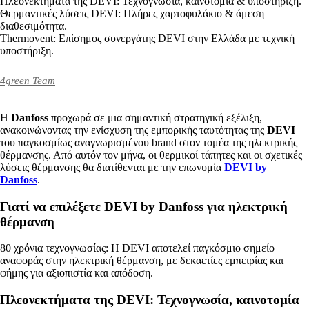
Πλεονεκτήματα της DEVI: Τεχνογνωσία, καινοτομία & υποστήριξη.
Θερμαντικές λύσεις DEVI: Πλήρες χαρτοφυλάκιο & άμεση
διαθεσιμότητα.
Thermovent: Επίσημος συνεργάτης DEVI στην Ελλάδα με τεχνική
υποστήριξη.
4green Team
Η
Danfoss
προχωρά σε μια σημαντική στρατηγική εξέλιξη,
ανακοινώνοντας την ενίσχυση της εμπορικής ταυτότητας της
DEVI
του παγκοσμίως αναγνωρισμένου brand στον τομέα της ηλεκτρικής
θέρμανσης. Από αυτόν τον μήνα, οι θερμικοί τάπητες και οι σχετικές
λύσεις θέρμανσης θα διατίθενται με την επωνυμία
DEVI by
Danfoss
.
Γιατί να επιλέξετε DEVI by Danfoss για ηλεκτρική
θέρμανση
80 χρόνια τεχνογνωσίας: Η DEVI αποτελεί παγκόσμιο σημείο
αναφοράς στην ηλεκτρική θέρμανση, με δεκαετίες εμπειρίας και
φήμης για αξιοπιστία και απόδοση.
Πλεονεκτήματα της DEVI: Τεχνογνωσία, καινοτομία