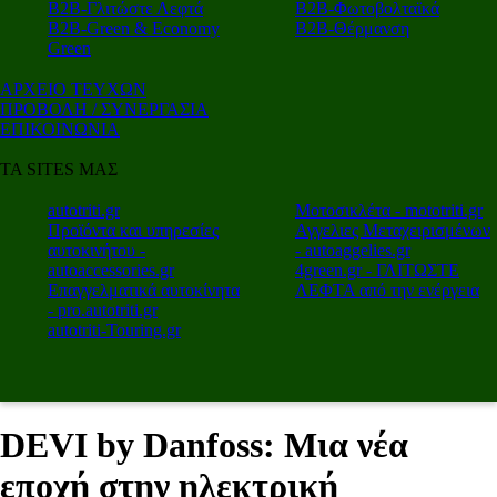
Β2Β-Γλιτώστε Λεφτά
Β2Β-Φωτοβολταϊκά
Β2Β-Green & Economy
Β2Β-Θέρμανση
Green
ΑΡΧΕΙΟ ΤΕΥΧΩΝ
ΠΡΟΒΟΛΗ / ΣΥΝΕΡΓΑΣΙΑ
ΕΠΙΚΟΙΝΩΝΙΑ
ΤΑ SITES ΜΑΣ
autotriti.gr
Μοτοσικλέτα - mototriti.gr
Προϊόντα και υπηρεσίες
Αγγελιες Μεταχειρισμένων
αυτοκινήτου -
- autoaggelies.gr
autoaccessories.gr
4green.gr - ΓΛΙΤΩΣΤΕ
Επαγγελματικά αυτοκίνητα
ΛΕΦΤΑ από την ενέργεια
- pro.autotriti.gr
autotriti-Touring.gr
DEVI by Danfoss: Μια νέα
εποχή στην ηλεκτρική