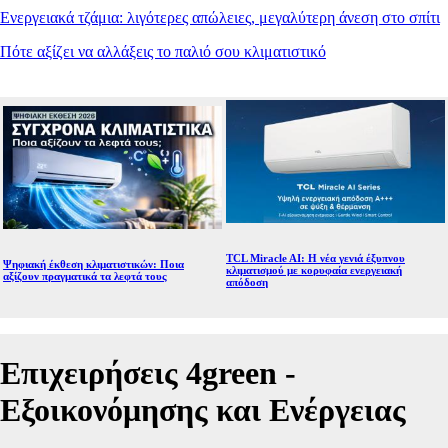
Ενεργειακά τζάμια: λιγότερες απώλειες, μεγαλύτερη άνεση στο σπίτι
Πότε αξίζει να αλλάξεις το παλιό σου κλιματιστικό
TCL Miracle AI: Η νέα γενιά έξυπνου
Ψηφιακή έκθεση κλιματιστικών: Ποια
κλιματισμού με κορυφαία ενεργειακή
αξίζουν πραγματικά τα λεφτά τους
απόδοση