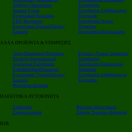
Λέβητες Οικονομίας
Συντήρηση
Δομικά Υλικά
Συστήματα Αποθήκευσης
Ενεργειακά Χρώματα
Ενέργειας
LED Φωτισμός
Συστήματα Νερού
Ενεργειακά Τζάκια/Σόμπες/
Υγραέριο
Σώματα
Ενεργειακά Κουφώματα
ΑΛΛΑ ΠΡΟΪΟΝΤΑ & ΥΠΗΡΕΣΙΕΣ
Αυτο-Παραγωγή Ρεύματος
Εξυπνες Λευκές Συσκευές
Εξυπνοι Αυτοματισμοί
Συντήρηση
Αυτόνομα Συστήματα
Συστήματα Εξαερισμού
Ενδοδαπέδια Θέρμανση
Υγραέριο
Ενεργειακά Τζάκια/Σόμπες/
Συστήματα Αποθήκευσης
Σώματα
Ενέργειας
Φυτεμένα Δώματα
ΗΛΕΚΤΡΙΚΑ ΑΥΤΟΚΙΝΗΤΑ
Επιβατικά
Φόρτιση Ηλεκτρικού
Επαγγελματικά
Χάρτης Σημείων Φόρτισης
Β2Β