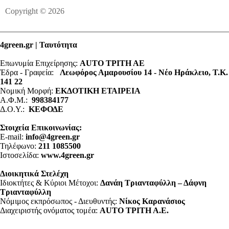
Copyright © 2026
4green.gr | Ταυτότητα
Επωνυμία Επιχείρησης:
AUTO ΤΡΙΤΗ ΑΕ
Έδρα - Γραφεία:
Λεωφόρος Αμαρουσίου 14 - Νέο Ηράκλειο, Τ.Κ.
141 22
Νομική Μορφή:
ΕΚΔΟΤΙΚΗ ΕΤΑΙΡΕΙΑ
Α.Φ.Μ.:
998384177
Δ.Ο.Υ.:
ΚΕΦΟΔΕ
Στοιχεία Επικοινωνίας:
E-mail:
info@4green.gr
Τηλέφωνο:
211 1085500
Ιστοσελίδα:
www.4green.gr
Διοικητικά Στελέχη
Ιδιοκτήτες & Κύριοι Μέτοχοι:
Δανάη Τριανταφύλλη – Δάφνη
Τριανταφύλλη
Νόμιμος εκπρόσωπος - Διευθυντής:
Νίκος Καρανάσιος
Διαχειριστής ονόματος τομέα:
ΑUTO ΤΡΙΤΗ Α.Ε.