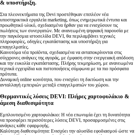
& υποστήριξη.
Στα πλεονεκτήματα της Devi προστέθηκαν επιπλέον νέα
υποστηρικτικά εργαλεία marketing, όπως ενημερωτικά έντυπα και
προωθητικό υλικό, σχεδιασμένα ήρθαν για να ενισχύσουν τις
πωλήσεις των συνεργατών. Με ανανεωμένη ψηφιακή παρουσία με
την παγκόσμια ιστοσελίδα DEVI, θα περιλαμβάνει τεχνικές
πληροφορίες, οδηγίες εγκατάστασης και υποστήριξη για
επαγγελματίες.
Καινοτόμα νέα προϊόντα, σχεδιασμένα να ανταποκρίνονται στις
σύγχρονες ανάγκες της αγοράς, με έμφαση στην ενεργειακή απόδοση
και την ευκολία εγκατάστασης. Πλήρης τεκμηρίωση, με ανανεωμένα
τεχνικά εγχειρίδια και πιστοποιήσεις σύμφωνα με τα πιο πρόσφατα
πρότυπα.
Δυναμική online κοινότητα, που ενισχύει τη δικτύωση και την
ανταλλαγή εμπειριών μεταξύ επαγγελματιών του χώρου.
Θερμαντικές λύσεις DEVI: Πλήρες χαρτοφυλάκιο &
άμεση διαθεσιμότητα
Εμπλουτισμένο χαρτοφυλάκιο: Η νέα επωνυμία έχει τη δυνατότητα
να προσφέρει περισσότερες λύσεις DEVI, προσαρμοσμένες στις
ανάγκες κάθε εφαρμογής.
Καλύτερη διαθεσιμότητα: Ενισχύει την αλυσίδα εφοδιασμού ώστε να