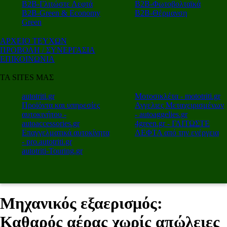
Β2Β-Γλιτώστε Λεφτά
Β2Β-Φωτοβολταϊκά
Β2Β-Green & Economy
Β2Β-Θέρμανση
Green
ΑΡΧΕΙΟ ΤΕΥΧΩΝ
ΠΡΟΒΟΛΗ / ΣΥΝΕΡΓΑΣΙΑ
ΕΠΙΚΟΙΝΩΝΙΑ
ΤΑ SITES ΜΑΣ
autotriti.gr
Μοτοσικλέτα - mototriti.gr
Προϊόντα και υπηρεσίες
Αγγελιες Μεταχειρισμένων
αυτοκινήτου -
- autoaggelies.gr
autoaccessories.gr
4green.gr - ΓΛΙΤΩΣΤΕ
Επαγγελματικά αυτοκίνητα
ΛΕΦΤΑ από την ενέργεια
- pro.autotriti.gr
autotriti-Touring.gr
Μηχανικός εξαερισμός:
Καθαρός αέρας χωρίς απώλειες