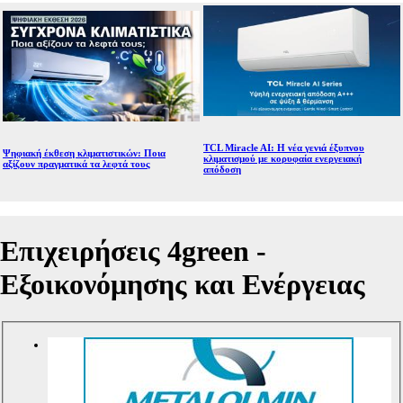
TCL Miracle AI: Η νέα γενιά έξυπνου
Ψηφιακή έκθεση κλιματιστικών: Ποια
κλιματισμού με κορυφαία ενεργειακή
αξίζουν πραγματικά τα λεφτά τους
απόδοση