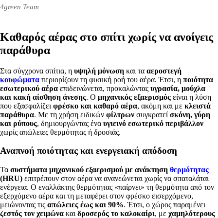
4green Team
Καθαρός αέρας στο σπίτι χωρίς να ανοίγεις
παράθυρα
Στα σύγχρονα σπίτια, η
υψηλή μόνωση
και τα
αεροστεγή
κουφώματα
περιορίζουν τη φυσική ροή του αέρα. Έτσι, η
ποιότητα
εσωτερικού αέρα
επιδεινώνεται, προκαλώντας
υγρασία, μούχλα
και κακή αίσθηση άνεσης
. Ο
μηχανικός εξαερισμός
είναι η λύση
που εξασφαλίζει
φρέσκο και καθαρό αέρα
, ακόμη και με
κλειστά
παράθυρα
. Με τη χρήση ειδικών
φίλτρων
συγκρατεί
σκόνη, γύρη
και ρύπους
, δημιουργώντας ένα
υγιεινό εσωτερικό περιβάλλον
χωρίς απώλειες θερμότητας ή δροσιάς.
Αναπνοή ποιότητας και ενεργειακή απόδοση
Τα
συστήματα μηχανικού εξαερισμού με ανάκτηση
θερμότητας
(HRU)
επιτρέπουν στον αέρα να ανανεώνεται χωρίς να σπαταλάται
ενέργεια. Ο εναλλάκτης θερμότητας «παίρνει» τη θερμότητα από τον
εξερχόμενο αέρα και τη μεταφέρει στον φρέσκο εισερχόμενο,
μειώνοντας τις
απώλειες έως και 90%
. Έτσι, ο χώρος παραμένει
ζεστός τον χειμώνα
και
δροσερός το καλοκαίρι
, με
χαμηλότερους