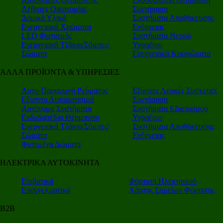
Λέβητες Οικονομίας
Συντήρηση
Δομικά Υλικά
Συστήματα Αποθήκευσης
Ενεργειακά Χρώματα
Ενέργειας
LED Φωτισμός
Συστήματα Νερού
Ενεργειακά Τζάκια/Σόμπες/
Υγραέριο
Σώματα
Ενεργειακά Κουφώματα
ΑΛΛΑ ΠΡΟΪΟΝΤΑ & ΥΠΗΡΕΣΙΕΣ
Αυτο-Παραγωγή Ρεύματος
Εξυπνες Λευκές Συσκευές
Εξυπνοι Αυτοματισμοί
Συντήρηση
Αυτόνομα Συστήματα
Συστήματα Εξαερισμού
Ενδοδαπέδια Θέρμανση
Υγραέριο
Ενεργειακά Τζάκια/Σόμπες/
Συστήματα Αποθήκευσης
Σώματα
Ενέργειας
Φυτεμένα Δώματα
ΗΛΕΚΤΡΙΚΑ ΑΥΤΟΚΙΝΗΤΑ
Επιβατικά
Φόρτιση Ηλεκτρικού
Επαγγελματικά
Χάρτης Σημείων Φόρτισης
Β2Β