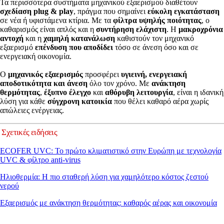
Τα περισσότερα συστήματα μηχανικού εξαερισμού διαθέτουν
σχεδίαση plug & play
, πράγμα που σημαίνει
εύκολη εγκατάσταση
σε νέα ή υφιστάμενα κτίρια. Με τα
φίλτρα υψηλής ποιότητας
, ο
καθαρισμός είναι απλός και η
συντήρηση ελάχιστη
. Η
μακροχρόνια
αντοχή
και η
χαμηλή κατανάλωση
καθιστούν τον μηχανικό
εξαερισμό
επένδυση που αποδίδει
τόσο σε άνεση όσο και σε
ενεργειακή οικονομία.
Ο
μηχανικός εξαερισμός
προσφέρει
υγιεινή, ενεργειακή
αποδοτικότητα και άνεση
όλο τον χρόνο. Με
ανάκτηση
θερμότητας
,
έξυπνο έλεγχο
και
αθόρυβη λειτουργία
, είναι η ιδανική
λύση για κάθε
σύγχρονη κατοικία
που θέλει καθαρό αέρα χωρίς
απώλειες ενέργειας.
Σχετικές ειδήσεις
ECOFER UVC: Το πρώτο κλιματιστικό στην Ευρώπη με τεχνολογία
UVC & φίλτρο anti-virus
Ηλιοθερμία: Η πιο σταθερή λύση για χαμηλότερο κόστος ζεστού
νερού
Εξαερισμός με ανάκτηση θερμότητας: καθαρός αέρας και οικονομία