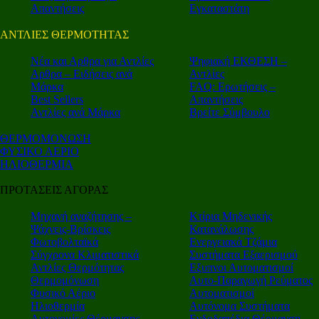
Απαντήσεις
Εγκαταστάτη
ΑΝΤΛΙΕΣ ΘΕΡΜΟΤΗΤΑΣ
Nέα και Αρθρα για Αντλίες
Ψηφιακή ΕΚΘΕΣΗ –
Αρθρα – Ειδήσεις ανά
Αντλίες
Μάρκα
FAQ: Ερωτήσεις –
Best Sellers
Απαντήσεις
Αντλίες ανά Μάρκα
Βρείτε Σύμβουλο
ΘΕΡΜΟΜΟΝΩΣΗ
ΦΥΣΙΚΟ ΑΕΡΙΟ
ΗΛΙΟΘΕΡΜΙΑ
ΠΡΟΤΑΣΕΙΣ ΑΓΟΡΑΣ
Μηχανή αναζήτησης –
Κτίρια Μηδενικής
Ψάχνεις-Βρίσκεις
Κατανάλωσης
Φωτοβολταϊκά
Ενεργειακά Τζάμια
Σύγχρονα Κλιματιστικά
Συστήματα Εξαερισμού
Αντλίες Θερμότητας
Εξυπνοι Αυτοματισμοί
Θερμομόνωση
Αυτο-Παραγωγή Ρεύματος
Φυσικό Αέριο
Αυτοματισμοί
Ηλιοθερμία
Αυτόνομα Συστήματα
Αυτονομίες Θέρμανσης
Ενδοδαπέδια Θέρμανση