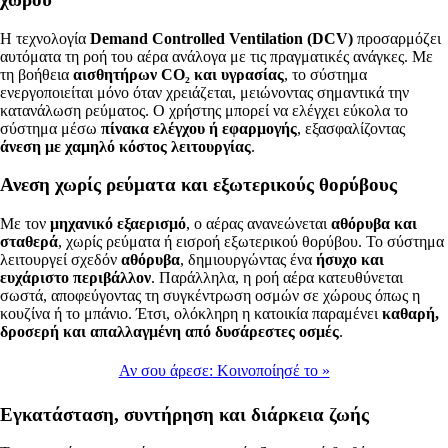
Η τεχνολογία
Demand Controlled Ventilation (DCV)
προσαρμόζει
αυτόματα τη ροή του αέρα ανάλογα με τις πραγματικές ανάγκες. Με
τη βοήθεια
αισθητήρων CO₂ και υγρασίας
, το σύστημα
ενεργοποιείται μόνο όταν χρειάζεται, μειώνοντας σημαντικά την
κατανάλωση ρεύματος. Ο χρήστης μπορεί να ελέγχει εύκολα το
σύστημα μέσω
πίνακα ελέγχου ή εφαρμογής
, εξασφαλίζοντας
άνεση με χαμηλό κόστος λειτουργίας
.
Ανεση χωρίς ρεύματα και εξωτερικούς θορύβους
Με τον
μηχανικό εξαερισμό
, ο αέρας ανανεώνεται
αθόρυβα και
σταθερά
, χωρίς ρεύματα ή εισροή εξωτερικού θορύβου. Το σύστημα
λειτουργεί σχεδόν
αθόρυβα
, δημιουργώντας ένα
ήσυχο και
ευχάριστο περιβάλλον
. Παράλληλα, η ροή αέρα κατευθύνεται
σωστά, αποφεύγοντας τη συγκέντρωση οσμών σε χώρους όπως η
κουζίνα ή το μπάνιο. Έτσι, ολόκληρη η κατοικία παραμένει
καθαρή,
δροσερή και απαλλαγμένη από δυσάρεστες οσμές
.
Αν σου άρεσε:
Κοινοποίησέ το
»
Εγκατάσταση, συντήρηση και διάρκεια ζωής