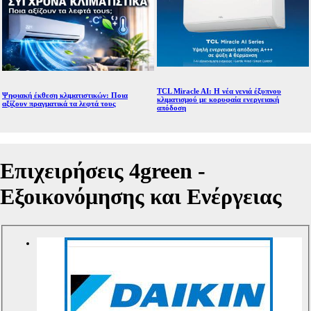
TCL Miracle AI: Η νέα γενιά έξυπνου
Ψηφιακή έκθεση κλιματιστικών: Ποια
κλιματισμού με κορυφαία ενεργειακή
αξίζουν πραγματικά τα λεφτά τους
απόδοση