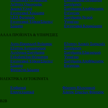
Λέβητες Οικονομίας
Συντήρηση
Δομικά Υλικά
Συστήματα Αποθήκευσης
Ενεργειακά Χρώματα
Ενέργειας
LED Φωτισμός
Συστήματα Νερού
Ενεργειακά Τζάκια/Σόμπες/
Υγραέριο
Σώματα
Ενεργειακά Κουφώματα
ΑΛΛΑ ΠΡΟΪΟΝΤΑ & ΥΠΗΡΕΣΙΕΣ
Αυτο-Παραγωγή Ρεύματος
Εξυπνες Λευκές Συσκευές
Εξυπνοι Αυτοματισμοί
Συντήρηση
Αυτόνομα Συστήματα
Συστήματα Εξαερισμού
Ενδοδαπέδια Θέρμανση
Υγραέριο
Ενεργειακά Τζάκια/Σόμπες/
Συστήματα Αποθήκευσης
Σώματα
Ενέργειας
Φυτεμένα Δώματα
ΗΛΕΚΤΡΙΚΑ ΑΥΤΟΚΙΝΗΤΑ
Επιβατικά
Φόρτιση Ηλεκτρικού
Επαγγελματικά
Χάρτης Σημείων Φόρτισης
Β2Β