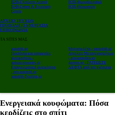
Β2Β-Γλιτώστε Λεφτά
Β2Β-Φωτοβολταϊκά
Β2Β-Green & Economy
Β2Β-Θέρμανση
Green
ΑΡΧΕΙΟ ΤΕΥΧΩΝ
ΠΡΟΒΟΛΗ / ΣΥΝΕΡΓΑΣΙΑ
ΕΠΙΚΟΙΝΩΝΙΑ
ΤΑ SITES ΜΑΣ
autotriti.gr
Μοτοσικλέτα - mototriti.gr
Προϊόντα και υπηρεσίες
Αγγελιες Μεταχειρισμένων
αυτοκινήτου -
- autoaggelies.gr
autoaccessories.gr
4green.gr - ΓΛΙΤΩΣΤΕ
Επαγγελματικά αυτοκίνητα
ΛΕΦΤΑ από την ενέργεια
- pro.autotriti.gr
autotriti-Touring.gr
Ενεργειακά κουφώματα: Πόσα
κερδίζεις στο σπίτι