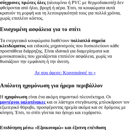
σύγχρονες πρώτες ύλες
(αλουμίνιο ή PVC με θερμοδιακοπή) δεν
φθείρονται από ήλιο, βροχή ή αέρα. Έτσι, τα κουφώματα αυτά
κρατούν τη μορφή και τη λειτουργικότητά τους για πολλά χρόνια,
χωρίς επιπλέον κόστος.
Ενισχυμένη ασφάλεια για το σπίτι
Τα ενεργειακά κουφώματα διαθέτουν
πολλαπλά σημεία
κλειδώματος
και ειδικούς μηχανισμούς που δυσκολεύουν κάθε
προσπάθεια διάρρηξης. Είναι ιδανικά για διαμερίσματα και
μονοκατοικίες που χρειάζονται επιπλέον ασφάλεια, χωρίς να
θυσιάζουν την εμφάνιση ή την άνεση.
Αν σου άρεσε:
Κοινοποίησέ το
»
Απόλυτη ηχομόνωση για ήρεμο περιβάλλον
Η
ηχομόνωση
είναι ένα ακόμη σημαντικό πλεονέκτημα. Οι
μοντέρνοι υαλοπίνακες
και οι λάστιχοι στεγάνωσης μπλοκάρουν τον
εξωτερικό θόρυβο, προσφέροντας ηρεμία ακόμα και σε δρόμους με
κίνηση. Έτσι, το σπίτι γίνεται πιο ήσυχο και ευχάριστο.
Επιδότηση μέσω «Εξοικονομώ» και έξυπνη επένδυση