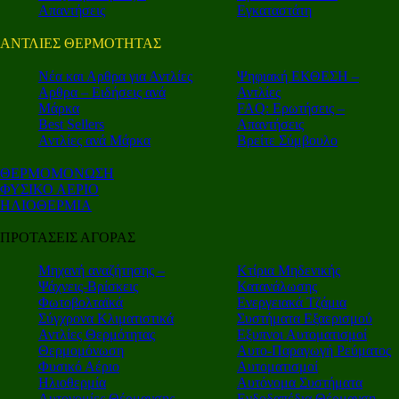
Απαντήσεις
Εγκαταστάτη
ΑΝΤΛΙΕΣ ΘΕΡΜΟΤΗΤΑΣ
Nέα και Αρθρα για Αντλίες
Ψηφιακή ΕΚΘΕΣΗ –
Αρθρα – Ειδήσεις ανά
Αντλίες
Μάρκα
FAQ: Ερωτήσεις –
Best Sellers
Απαντήσεις
Αντλίες ανά Μάρκα
Βρείτε Σύμβουλο
ΘΕΡΜΟΜΟΝΩΣΗ
ΦΥΣΙΚΟ ΑΕΡΙΟ
ΗΛΙΟΘΕΡΜΙΑ
ΠΡΟΤΑΣΕΙΣ ΑΓΟΡΑΣ
Μηχανή αναζήτησης –
Κτίρια Μηδενικής
Ψάχνεις-Βρίσκεις
Κατανάλωσης
Φωτοβολταϊκά
Ενεργειακά Τζάμια
Σύγχρονα Κλιματιστικά
Συστήματα Εξαερισμού
Αντλίες Θερμότητας
Εξυπνοι Αυτοματισμοί
Θερμομόνωση
Αυτο-Παραγωγή Ρεύματος
Φυσικό Αέριο
Αυτοματισμοί
Ηλιοθερμία
Αυτόνομα Συστήματα
Αυτονομίες Θέρμανσης
Ενδοδαπέδια Θέρμανση