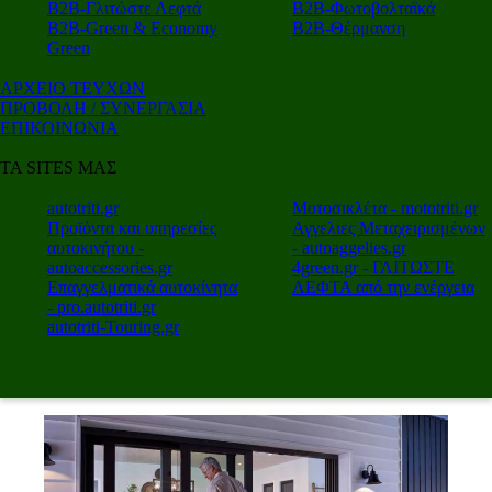
Β2Β-Γλιτώστε Λεφτά
Β2Β-Φωτοβολταϊκά
Β2Β-Green & Economy
Β2Β-Θέρμανση
Green
ΑΡΧΕΙΟ ΤΕΥΧΩΝ
ΠΡΟΒΟΛΗ / ΣΥΝΕΡΓΑΣΙΑ
ΕΠΙΚΟΙΝΩΝΙΑ
ΤΑ SITES ΜΑΣ
autotriti.gr
Μοτοσικλέτα - mototriti.gr
Προϊόντα και υπηρεσίες
Αγγελιες Μεταχειρισμένων
αυτοκινήτου -
- autoaggelies.gr
autoaccessories.gr
4green.gr - ΓΛΙΤΩΣΤΕ
Επαγγελματικά αυτοκίνητα
ΛΕΦΤΑ από την ενέργεια
- pro.autotriti.gr
autotriti-Touring.gr