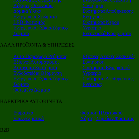
Λέβητες Οικονομίας
Συντήρηση
Δομικά Υλικά
Συστήματα Αποθήκευσης
Ενεργειακά Χρώματα
Ενέργειας
LED Φωτισμός
Συστήματα Νερού
Ενεργειακά Τζάκια/Σόμπες/
Υγραέριο
Σώματα
Ενεργειακά Κουφώματα
ΑΛΛΑ ΠΡΟΪΟΝΤΑ & ΥΠΗΡΕΣΙΕΣ
Αυτο-Παραγωγή Ρεύματος
Εξυπνες Λευκές Συσκευές
Εξυπνοι Αυτοματισμοί
Συντήρηση
Αυτόνομα Συστήματα
Συστήματα Εξαερισμού
Ενδοδαπέδια Θέρμανση
Υγραέριο
Ενεργειακά Τζάκια/Σόμπες/
Συστήματα Αποθήκευσης
Σώματα
Ενέργειας
Φυτεμένα Δώματα
ΗΛΕΚΤΡΙΚΑ ΑΥΤΟΚΙΝΗΤΑ
Επιβατικά
Φόρτιση Ηλεκτρικού
Επαγγελματικά
Χάρτης Σημείων Φόρτισης
Β2Β