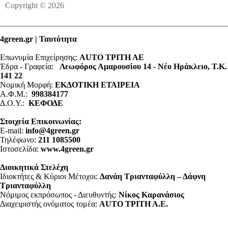
Copyright © 2026
4green.gr | Ταυτότητα
Επωνυμία Επιχείρησης:
AUTO ΤΡΙΤΗ ΑΕ
Έδρα - Γραφεία:
Λεωφόρος Αμαρουσίου 14 - Νέο Ηράκλειο, Τ.Κ.
141 22
Νομική Μορφή:
ΕΚΔΟΤΙΚΗ ΕΤΑΙΡΕΙΑ
Α.Φ.Μ.:
998384177
Δ.Ο.Υ.:
ΚΕΦΟΔΕ
Στοιχεία Επικοινωνίας:
E-mail:
info@4green.gr
Τηλέφωνο:
211 1085500
Ιστοσελίδα:
www.4green.gr
Διοικητικά Στελέχη
Ιδιοκτήτες & Κύριοι Μέτοχοι:
Δανάη Τριανταφύλλη – Δάφνη
Τριανταφύλλη
Νόμιμος εκπρόσωπος - Διευθυντής:
Νίκος Καρανάσιος
Διαχειριστής ονόματος τομέα:
ΑUTO ΤΡΙΤΗ Α.Ε.