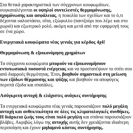
Στα θετικά χαρακτηριστικά των σύγχρονων κουφωμάτων,
συγκαταλέγονται
οι υψηλοί συντελεστές θερμομόνωσης,
ηχομόνωσης και ασφάλειας
, η ποικιλία των σχεδίων και το ό,τι
δέχονται υαλοστάσιο, σίτα, εξώφυλλο (παντζούρι που λέμε και στο
χωριό) και εξωτερικό ρολό, ακόμη και μετά από την εφαρμογή τους
σε ένα χώρο.
Ενεργειακά κουφώματα νέας γενιάς για κέρδος 4χ4!
Θερμομόνωση & εξοικονόμηση χρημάτων
Τα σύγχρονα κουφώματα
μπορούν να εξοικονομήσουν
εντυπωσιακά ποσοστά ενέργειας
και να προστατέψουν το σπίτι σου
από διαρροές θερμότητας. Έτσι
, βοηθούν σημαντικά στη μείωση
των εξόδων θέρμανσης και ψύξης
και βοηθούν να αποφύγεις
περιττά έξοδα και σπατάλες.
Ασύγκριτη αντοχή & ελάχιστες ανάγκες συντήρησης
Τα ενεργειακά κουφώματα νέας γενιάς παρουσιάζουν
πολύ μεγάλη
αντοχή και ανθεκτικότητα σε όλες τις κλιματολογικές συνθήκες.
Η διάρκεια ζωής τους είναι πολύ μεγάλη
και σπάνια παρουσιάζουν
βλάβες. Ακριβώς λόγω της
αντοχής
αυτής δεν χρειάζονται ιδιαίτερη
περιποίηση και έχουν
μηδαμινό κόστος συντήρησης.