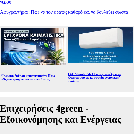
νερού
Αφυγραντήρας: Πώς να τον κρατάς καθαρό και να δουλεύει σωστά
TCL Miracle AI: Η νέα γενιά έξυπνου
Ψηφιακή έκθεση κλιματιστικών: Ποια
κλιματισμού με κορυφαία ενεργειακή
αξίζουν πραγματικά τα λεφτά τους
απόδοση