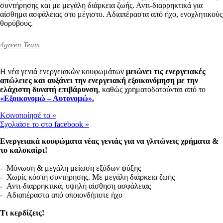
συντήρησης και με μεγάλη διάρκεια ζωής. Αντι-διαρρηκτικά για
αίσθημα ασφάλειας στο μέγιστο. Αδιαπέραστα από ήχο, ενοχλητικούς
θορύβους.
4green Team
Η νέα γενιά ενεργειακών κουφωμάτων
μειώνει τις ενεργειακές
απώλειες και αυξάνει την ενεργειακή εξοικονόμηση με την
ελάχιστη δυνατή επιβάρυνση
, καθώς χρηματοδοτούνται από το
«Εξοικονομώ – Αυτονομώ».
Kοινοποίησέ το
»
Σχολιάσε το στο facebook
»
Ενεργειακά κουφώματα νέας γενιάς για να γλιτώνεις χρήματα &
το καλοκαίρι!
- Μόνωση & μεγάλη μείωση εξόδων ψύξης
- Χωρίς κόστη συντήρησης. Με μεγάλη διάρκεια ζωής
- Αντι-διαρρηκτικά, υψηλή αίσθηση ασφάλειας
- Αδιαπέραστα από οποιονδήποτε ήχο
Τι κερδίζεις!