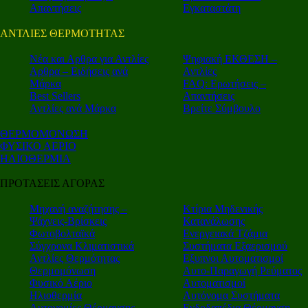
Απαντήσεις
Εγκαταστάτη
ΑΝΤΛΙΕΣ ΘΕΡΜΟΤΗΤΑΣ
Nέα και Αρθρα για Αντλίες
Ψηφιακή ΕΚΘΕΣΗ –
Αρθρα – Ειδήσεις ανά
Αντλίες
Μάρκα
FAQ: Ερωτήσεις –
Best Sellers
Απαντήσεις
Αντλίες ανά Μάρκα
Βρείτε Σύμβουλο
ΘΕΡΜΟΜΟΝΩΣΗ
ΦΥΣΙΚΟ ΑΕΡΙΟ
ΗΛΙΟΘΕΡΜΙΑ
ΠΡΟΤΑΣΕΙΣ ΑΓΟΡΑΣ
Μηχανή αναζήτησης –
Κτίρια Μηδενικής
Ψάχνεις-Βρίσκεις
Κατανάλωσης
Φωτοβολταϊκά
Ενεργειακά Τζάμια
Σύγχρονα Κλιματιστικά
Συστήματα Εξαερισμού
Αντλίες Θερμότητας
Εξυπνοι Αυτοματισμοί
Θερμομόνωση
Αυτο-Παραγωγή Ρεύματος
Φυσικό Αέριο
Αυτοματισμοί
Ηλιοθερμία
Αυτόνομα Συστήματα
Αυτονομίες Θέρμανσης
Ενδοδαπέδια Θέρμανση