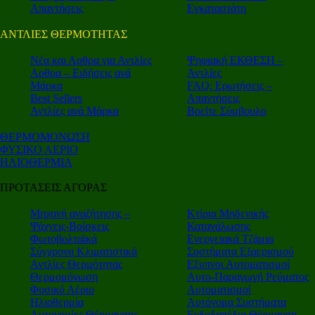
Απαντήσεις
Εγκαταστάτη
ΑΝΤΛΙΕΣ ΘΕΡΜΟΤΗΤΑΣ
Nέα και Αρθρα για Αντλίες
Ψηφιακή ΕΚΘΕΣΗ –
Αρθρα – Ειδήσεις ανά
Αντλίες
Μάρκα
FAQ: Ερωτήσεις –
Best Sellers
Απαντήσεις
Αντλίες ανά Μάρκα
Βρείτε Σύμβουλο
ΘΕΡΜΟΜΟΝΩΣΗ
ΦΥΣΙΚΟ ΑΕΡΙΟ
ΗΛΙΟΘΕΡΜΙΑ
ΠΡΟΤΑΣΕΙΣ ΑΓΟΡΑΣ
Μηχανή αναζήτησης –
Κτίρια Μηδενικής
Ψάχνεις-Βρίσκεις
Κατανάλωσης
Φωτοβολταϊκά
Ενεργειακά Τζάμια
Σύγχρονα Κλιματιστικά
Συστήματα Εξαερισμού
Αντλίες Θερμότητας
Εξυπνοι Αυτοματισμοί
Θερμομόνωση
Αυτο-Παραγωγή Ρεύματος
Φυσικό Αέριο
Αυτοματισμοί
Ηλιοθερμία
Αυτόνομα Συστήματα
Αυτονομίες Θέρμανσης
Ενδοδαπέδια Θέρμανση