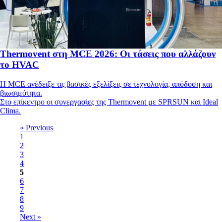
Thermovent στη MCE 2026: Οι τάσεις που αλλάζουν
το HVAC
Η MCE ανέδειξε τις βασικές εξελίξεις σε τεχνολογία, απόδοση και
βιωσιμότητα.
Στο επίκεντρο οι συνεργασίες της Thermovent με SPRSUN και Ideal
Clima.
« Previous
1
2
3
4
5
6
7
8
9
Next »