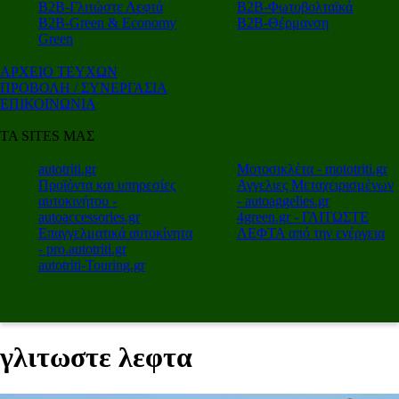
Β2Β-Γλιτώστε Λεφτά
Β2Β-Φωτοβολταϊκά
Β2Β-Green & Economy
Β2Β-Θέρμανση
Green
ΑΡΧΕΙΟ ΤΕΥΧΩΝ
ΠΡΟΒΟΛΗ / ΣΥΝΕΡΓΑΣΙΑ
ΕΠΙΚΟΙΝΩΝΙΑ
ΤΑ SITES ΜΑΣ
autotriti.gr
Μοτοσικλέτα - mototriti.gr
Προϊόντα και υπηρεσίες
Αγγελιες Μεταχειρισμένων
αυτοκινήτου -
- autoaggelies.gr
autoaccessories.gr
4green.gr - ΓΛΙΤΩΣΤΕ
Επαγγελματικά αυτοκίνητα
ΛΕΦΤΑ από την ενέργεια
- pro.autotriti.gr
autotriti-Touring.gr
γλιτωστε λεφτα