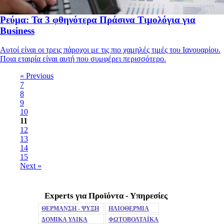
Ρεύμα: Τα 3 φθηνότερα Πράσινα Τιμολόγια για
Business
Αυτοί είναι οι τρεις πάροχοι με τις πιο χαμηλές τιμές του Ιανουαρίου.
Ποια εταιρία είναι αυτή που συμφέρει περισσότερο.
« Previous
7
8
9
10
11
12
13
14
15
Next »
Experts για Προϊόντα - Υπηρεσίες
Mute
ΘΕΡΜΑΝΣΗ - ΨΥΞΗ
ΗΛΙΟΘΕΡΜΙΑ
ΔΟΜΙΚΑ ΥΛΙΚΑ
ΦΩΤΟΒΟΛΤΑΪΚΑ