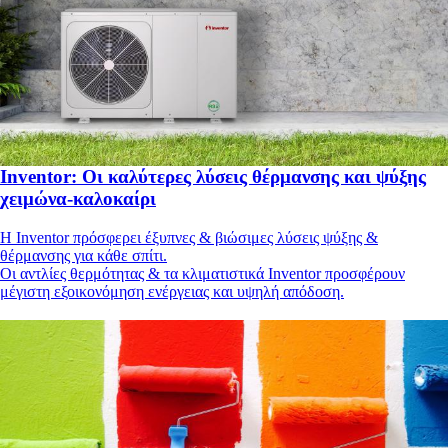
Inventor: Οι καλύτερες λύσεις θέρμανσης και ψύξης
χειμώνα-καλοκαίρι
H Inventor πρόσφερει έξυπνες & βιώσιμες λύσεις ψύξης &
θέρμανσης για κάθε σπίτι.
Οι αντλίες θερμότητας & τα κλιματιστικά Inventor προσφέρουν
μέγιστη εξοικονόμηση ενέργειας και υψηλή απόδοση.