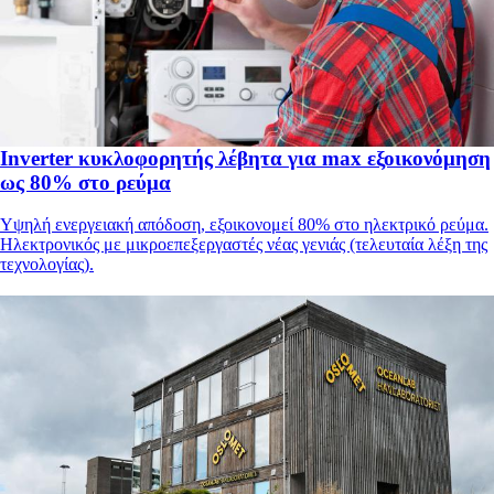
Inverter κυκλοφορητής λέβητα για max εξοικονόμηση
ως 80% στο ρεύμα
Υψηλή ενεργειακή απόδοση, εξοικονομεί 80% στο ηλεκτρικό ρεύμα.
Ηλεκτρονικός με μικροεπεξεργαστές νέας γενιάς (τελευταία λέξη της
τεχνολογίας).