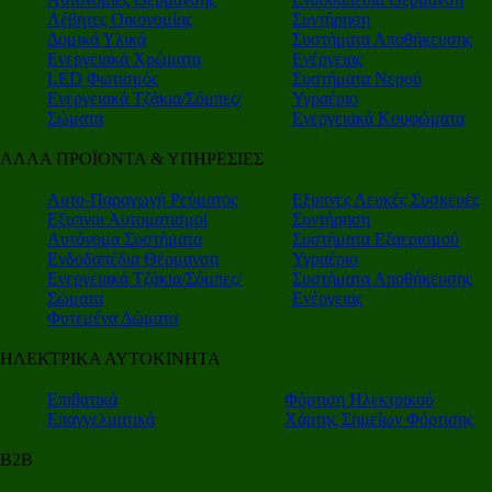
Λέβητες Οικονομίας
Συντήρηση
Δομικά Υλικά
Συστήματα Αποθήκευσης
Ενεργειακά Χρώματα
Ενέργειας
LED Φωτισμός
Συστήματα Νερού
Ενεργειακά Τζάκια/Σόμπες/
Υγραέριο
Σώματα
Ενεργειακά Κουφώματα
ΑΛΛΑ ΠΡΟΪΟΝΤΑ & ΥΠΗΡΕΣΙΕΣ
Αυτο-Παραγωγή Ρεύματος
Εξυπνες Λευκές Συσκευές
Εξυπνοι Αυτοματισμοί
Συντήρηση
Αυτόνομα Συστήματα
Συστήματα Εξαερισμού
Ενδοδαπέδια Θέρμανση
Υγραέριο
Ενεργειακά Τζάκια/Σόμπες/
Συστήματα Αποθήκευσης
Σώματα
Ενέργειας
Φυτεμένα Δώματα
ΗΛΕΚΤΡΙΚΑ ΑΥΤΟΚΙΝΗΤΑ
Επιβατικά
Φόρτιση Ηλεκτρικού
Επαγγελματικά
Χάρτης Σημείων Φόρτισης
Β2Β