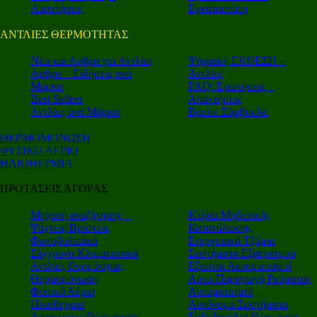
Απαντήσεις
Εγκαταστάτη
ΑΝΤΛΙΕΣ ΘΕΡΜΟΤΗΤΑΣ
Nέα και Αρθρα για Αντλίες
Ψηφιακή ΕΚΘΕΣΗ –
Αρθρα – Ειδήσεις ανά
Αντλίες
Μάρκα
FAQ: Ερωτήσεις –
Best Sellers
Απαντήσεις
Αντλίες ανά Μάρκα
Βρείτε Σύμβουλο
ΘΕΡΜΟΜΟΝΩΣΗ
ΦΥΣΙΚΟ ΑΕΡΙΟ
ΗΛΙΟΘΕΡΜΙΑ
ΠΡΟΤΑΣΕΙΣ ΑΓΟΡΑΣ
Μηχανή αναζήτησης –
Κτίρια Μηδενικής
Ψάχνεις-Βρίσκεις
Κατανάλωσης
Φωτοβολταϊκά
Ενεργειακά Τζάμια
Σύγχρονα Κλιματιστικά
Συστήματα Εξαερισμού
Αντλίες Θερμότητας
Εξυπνοι Αυτοματισμοί
Θερμομόνωση
Αυτο-Παραγωγή Ρεύματος
Φυσικό Αέριο
Αυτοματισμοί
Ηλιοθερμία
Αυτόνομα Συστήματα
Αυτονομίες Θέρμανσης
Ενδοδαπέδια Θέρμανση