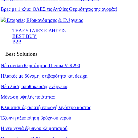
Βρες με 1 κλικ: ΟΛΕΣ τις Αντλίες Θερμότητας της αγοράς!
Εταιρείες Εξοικονόμησης & Ενέργειας
ΤΕΛΕΥΤΑΙΕΣ ΕΙΔΗΣΕΙΣ
BEST BUY
B2B
Best Solutions
Νέα αντλία θερμότητας Therma V R290
Ηλιακός με δύναμη, στιβαρότητα και design
Νέα λύση αποθήκευσης ενέργειας
Μόνωση υψηλής ποιότητας
Κλιματισμός:σωστή επιλογή λιγότερο κόστος
Έξυπνη αξιοποίηση βρόχινου νερού
Η νέα γενιά έξυπνου κλιματισμού