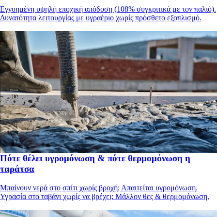
Εγγυημένη υψηλή εποχική απόδοση (108% συγκριτικά με τον παλιό).
Δυνατότητα λειτουργίας με υγραέριο χωρίς πρόσθετο εξοπλισμό.
Πότε θέλει υγρομόνωση & πότε θερμομόνωση η
ταράτσα
Μπαίνουν νερά στο σπίτι χωρίς βροχή; Απαιτείται υγρομόνωση.
Υγρασία στο ταβάνι χωρίς να βρέχει; Μάλλον θες & θερμομόνωση.