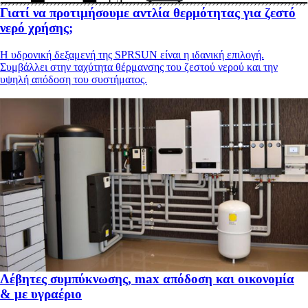
Γιατί να προτιμήσουμε αντλία θερμότητας για ζεστό
νερό χρήσης;
Η υδρονική δεξαμενή της SPRSUN είναι η ιδανική επιλογή.
Συμβάλλει στην ταχύτητα θέρμανσης του ζεστού νερού και την
υψηλή απόδοση του συστήματος.
Λέβητες συμπύκνωσης, max απόδοση και οικονομία
& με υγραέριο