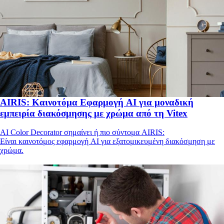
AIRIS: Καινοτόμα Εφαρμογή AI για μοναδική
εμπειρία διακόσμησης με χρώμα από τη Vitex
AI Color Decorator σημαίνει ή πιο σύντομα AIRIS:
Eίναι καινοτόμος εφαρμογή AI για εξατομικευμένη διακόσμηση με
χρώμα.