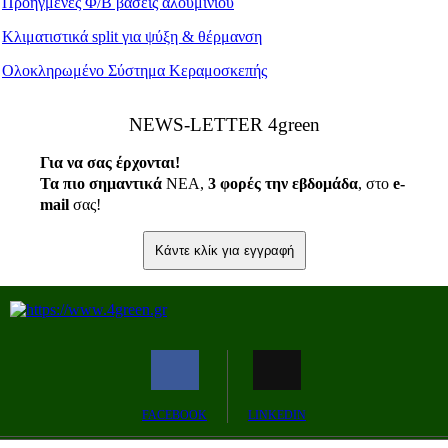
Προηγμένες Φ/Β βάσεις αλουμινίου
Κλιματιστικά split για ψύξη & θέρμανση
Ολοκληρωμένο Σύστημα Κεραμοσκεπής
ΝEWS-LETTER 4green
Για να σας έρχονται!
Τα πιο σημαντικά
ΝΕΑ,
3 φορές την εβδομάδα
, στο
e
-
mail
σας!
Κάντε κλίκ για εγγραφή
FACEBOOK
LINKEDIN