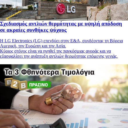
Σχεδιασμός αντλιών θερμότητας με υψηλή απόδοση
σε ακραίες συνθήκες ψύχους
Η LG Electronics (LG) επενδύει στην Ε&Α, συνδέοντας τη Βόρεια
Αμερική, την Ευρώπη και την Ασία.
Κύριος στόχος είναι να ηγηθεί της παγκόσμιας αγοράς και να
εξασφαλίσει την ανάπτυξη αντλιών θερμότητας επόμενης γενιάς.