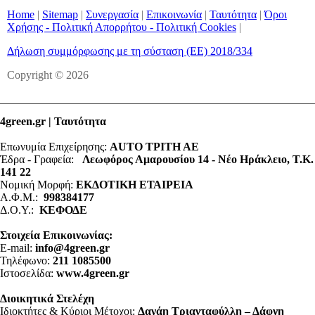
Home
|
Sitemap
|
Συνεργασία
|
Επικοινωνία
|
Ταυτότητα
|
Όροι
Χρήσης - Πολιτική Απορρήτου - Πολιτική Cookies
|
Δήλωση συμμόρφωσης με τη σύσταση (ΕΕ) 2018/334
Copyright © 2026
4green.gr | Ταυτότητα
Επωνυμία Επιχείρησης:
AUTO ΤΡΙΤΗ ΑΕ
Έδρα - Γραφεία:
Λεωφόρος Αμαρουσίου 14 - Νέο Ηράκλειο, Τ.Κ.
141 22
Νομική Μορφή:
ΕΚΔΟΤΙΚΗ ΕΤΑΙΡΕΙΑ
Α.Φ.Μ.:
998384177
Δ.Ο.Υ.:
ΚΕΦΟΔΕ
Στοιχεία Επικοινωνίας:
E-mail:
info@4green.gr
Τηλέφωνο:
211 1085500
Ιστοσελίδα:
www.4green.gr
Διοικητικά Στελέχη
Ιδιοκτήτες & Κύριοι Μέτοχοι:
Δανάη Τριανταφύλλη – Δάφνη