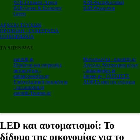
Β2Β-Γλιτώστε Λεφτά
Β2Β-Φωτοβολταϊκά
Β2Β-Green & Economy
Β2Β-Θέρμανση
Green
ΑΡΧΕΙΟ ΤΕΥΧΩΝ
ΠΡΟΒΟΛΗ / ΣΥΝΕΡΓΑΣΙΑ
ΕΠΙΚΟΙΝΩΝΙΑ
ΤΑ SITES ΜΑΣ
autotriti.gr
Μοτοσικλέτα - mototriti.gr
Προϊόντα και υπηρεσίες
Αγγελιες Μεταχειρισμένων
αυτοκινήτου -
- autoaggelies.gr
autoaccessories.gr
4green.gr - ΓΛΙΤΩΣΤΕ
Επαγγελματικά αυτοκίνητα
ΛΕΦΤΑ από την ενέργεια
- pro.autotriti.gr
autotriti-Touring.gr
LED και αυτοματισμοί: Το
δίδυμο της οικονομίας για το