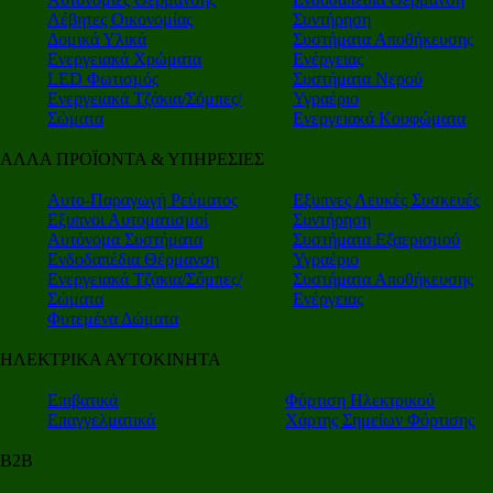
Λέβητες Οικονομίας
Συντήρηση
Δομικά Υλικά
Συστήματα Αποθήκευσης
Ενεργειακά Χρώματα
Ενέργειας
LED Φωτισμός
Συστήματα Νερού
Ενεργειακά Τζάκια/Σόμπες/
Υγραέριο
Σώματα
Ενεργειακά Κουφώματα
ΑΛΛΑ ΠΡΟΪΟΝΤΑ & ΥΠΗΡΕΣΙΕΣ
Αυτο-Παραγωγή Ρεύματος
Εξυπνες Λευκές Συσκευές
Εξυπνοι Αυτοματισμοί
Συντήρηση
Αυτόνομα Συστήματα
Συστήματα Εξαερισμού
Ενδοδαπέδια Θέρμανση
Υγραέριο
Ενεργειακά Τζάκια/Σόμπες/
Συστήματα Αποθήκευσης
Σώματα
Ενέργειας
Φυτεμένα Δώματα
ΗΛΕΚΤΡΙΚΑ ΑΥΤΟΚΙΝΗΤΑ
Επιβατικά
Φόρτιση Ηλεκτρικού
Επαγγελματικά
Χάρτης Σημείων Φόρτισης
Β2Β