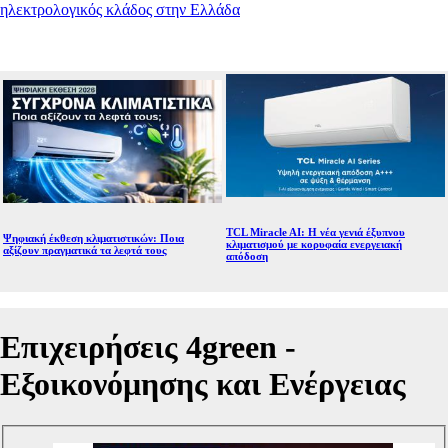
ηλεκτρολογικός κλάδος στην Ελλάδα
TCL Miracle AI: Η νέα γενιά έξυπνου
Ψηφιακή έκθεση κλιματιστικών: Ποια
κλιματισμού με κορυφαία ενεργειακή
αξίζουν πραγματικά τα λεφτά τους
απόδοση