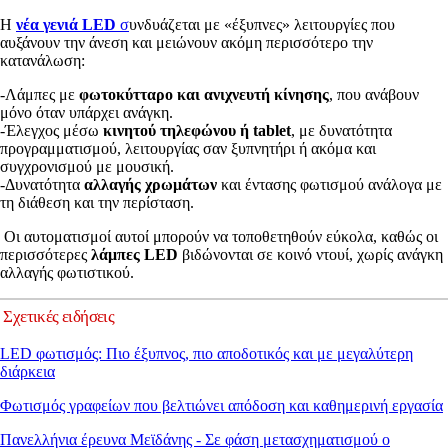
Η
νέα γενιά LED
σ
υνδυάζεται με «έξυπνες» λειτουργίες που
αυξάνουν την άνεση και μειώνουν ακόμη περισσότερο την
κατανάλωση:
-Λάμπες με
φωτοκύτταρο και ανιχνευτή κίνησης
, που ανάβουν
μόνο όταν υπάρχει ανάγκη.
-Έλεγχος μέσω
κινητού τηλεφώνου ή tablet
, με δυνατότητα
προγραμματισμού, λειτουργίας σαν ξυπνητήρι ή ακόμα και
συγχρονισμού με μουσική.
-Δυνατότητα
αλλαγής χρωμάτων
και έντασης φωτισμού ανάλογα με
τη διάθεση και την περίσταση.
Οι αυτοματισμοί αυτοί μπορούν να τοποθετηθούν εύκολα, καθώς οι
περισσότερες
λάμπες LED
βιδώνονται σε κοινό ντουί, χωρίς ανάγκη
αλλαγής φωτιστικού.
Σχετικές ειδήσεις
LED φωτισμός: Πιο έξυπνος, πιο αποδοτικός και με μεγαλύτερη
διάρκεια
Φωτισμός γραφείων που βελτιώνει απόδοση και καθημερινή εργασία
Πανελλήνια έρευνα Μεϊδάνης - Σε φάση μετασχηματισμού ο