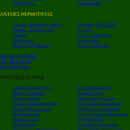
Απαντήσεις
Εγκαταστάτη
ΑΝΤΛΙΕΣ ΘΕΡΜΟΤΗΤΑΣ
Nέα και Αρθρα για Αντλίες
Ψηφιακή ΕΚΘΕΣΗ –
Αρθρα – Ειδήσεις ανά
Αντλίες
Μάρκα
FAQ: Ερωτήσεις –
Best Sellers
Απαντήσεις
Αντλίες ανά Μάρκα
Βρείτε Σύμβουλο
ΘΕΡΜΟΜΟΝΩΣΗ
ΦΥΣΙΚΟ ΑΕΡΙΟ
ΗΛΙΟΘΕΡΜΙΑ
ΠΡΟΤΑΣΕΙΣ ΑΓΟΡΑΣ
Μηχανή αναζήτησης –
Κτίρια Μηδενικής
Ψάχνεις-Βρίσκεις
Κατανάλωσης
Φωτοβολταϊκά
Ενεργειακά Τζάμια
Σύγχρονα Κλιματιστικά
Συστήματα Εξαερισμού
Αντλίες Θερμότητας
Εξυπνοι Αυτοματισμοί
Θερμομόνωση
Αυτο-Παραγωγή Ρεύματος
Φυσικό Αέριο
Αυτοματισμοί
Ηλιοθερμία
Αυτόνομα Συστήματα
Αυτονομίες Θέρμανσης
Ενδοδαπέδια Θέρμανση