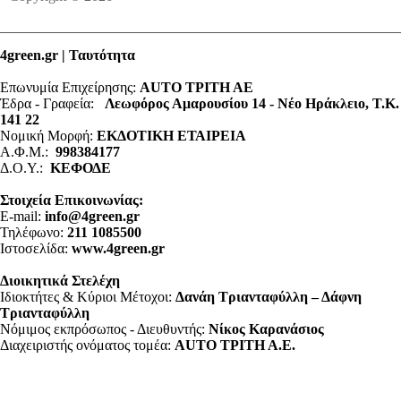
4green.gr | Ταυτότητα
Επωνυμία Επιχείρησης:
AUTO ΤΡΙΤΗ ΑΕ
Έδρα - Γραφεία:
Λεωφόρος Αμαρουσίου 14 - Νέο Ηράκλειο, Τ.Κ.
141 22
Νομική Μορφή:
ΕΚΔΟΤΙΚΗ ΕΤΑΙΡΕΙΑ
Α.Φ.Μ.:
998384177
Δ.Ο.Υ.:
ΚΕΦΟΔΕ
Στοιχεία Επικοινωνίας:
E-mail:
info@4green.gr
Τηλέφωνο:
211 1085500
Ιστοσελίδα:
www.4green.gr
Διοικητικά Στελέχη
Ιδιοκτήτες & Κύριοι Μέτοχοι:
Δανάη Τριανταφύλλη – Δάφνη
Τριανταφύλλη
Νόμιμος εκπρόσωπος - Διευθυντής:
Νίκος Καρανάσιος
Διαχειριστής ονόματος τομέα:
ΑUTO ΤΡΙΤΗ Α.Ε.