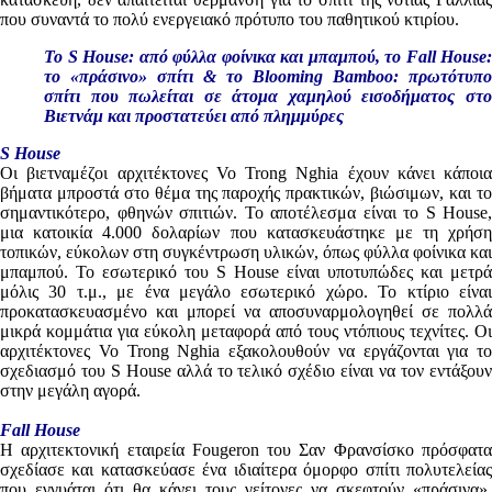
που συναντά το πολύ ενεργειακό πρότυπο του παθητικού κτιρίου.
Το S House: από φύλλα φοίνικα και μπαμπού, το Fall House:
το «πράσινο» σπίτι & το Blooming Bamboo: πρωτότυπο
σπίτι που πωλείται σε άτομα χαμηλού εισοδήματος στο
Βιετνάμ και προστατεύει από πλημμύρες
S House
Οι βιετναμέζοι αρχιτέκτονες Vo Trong Nghia έχουν κάνει κάποια
βήματα μπροστά στο θέμα της παροχής πρακτικών, βιώσιμων, και το
σημαντικότερο, φθηνών σπιτιών. Το αποτέλεσμα είναι το S House,
μια κατοικία 4.000 δολαρίων που κατασκευάστηκε με τη χρήση
τοπικών, εύκολων στη συγκέντρωση υλικών, όπως φύλλα φοίνικα και
μπαμπού. Το εσωτερικό του S House είναι υποτυπώδες και μετρά
μόλις 30 τ.μ., με ένα μεγάλο εσωτερικό χώρο. Το κτίριο είναι
προκατασκευασμένο και μπορεί να αποσυναρμολογηθεί σε πολλά
μικρά κομμάτια για εύκολη μεταφορά από τους ντόπιους τεχνίτες. Οι
αρχιτέκτονες Vo Trong Nghia εξακολουθούν να εργάζονται για το
σχεδιασμό του S House αλλά το τελικό σχέδιο είναι να τον εντάξουν
στην μεγάλη αγορά.
Fall House
Η αρχιτεκτονική εταιρεία Fougeron του Σαν Φρανσίσκο πρόσφατα
σχεδίασε και κατασκεύασε ένα ιδιαίτερα όμορφο σπίτι πολυτελείας
που εγγυάται ότι θα κάνει τους γείτονες να σκεφτούν «πράσινα».