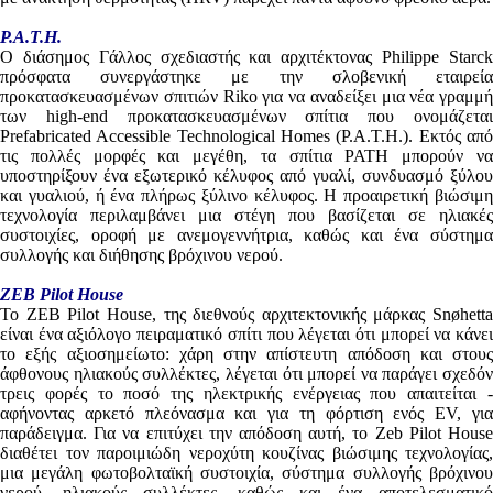
P.A.T.H.
Ο διάσημος Γάλλος σχεδιαστής και αρχιτέκτονας Philippe Starck
πρόσφατα συνεργάστηκε με την σλοβενική εταιρεία
προκατασκευασμένων σπιτιών Riko για να αναδείξει μια νέα γραμμή
των high-end προκατασκευασμένων σπίτια που ονομάζεται
Prefabricated Accessible Technological Homes (P.A.T.H.). Εκτός από
τις πολλές μορφές και μεγέθη, τα σπίτια PATH μπορούν να
υποστηρίξουν ένα εξωτερικό κέλυφος από γυαλί, συνδυασμό ξύλου
και γυαλιού, ή ένα πλήρως ξύλινο κέλυφος. Η προαιρετική βιώσιμη
τεχνολογία περιλαμβάνει μια στέγη που βασίζεται σε ηλιακές
συστοιχίες, οροφή με ανεμογεννήτρια, καθώς και ένα σύστημα
συλλογής και διήθησης βρόχινου νερού.
ZEB Pilot House
Το ZEB Pilot House, της διεθνούς αρχιτεκτονικής μάρκας Snøhetta
είναι ένα αξιόλογο πειραματικό σπίτι που λέγεται ότι μπορεί να κάνει
το εξής αξιοσημείωτο: χάρη στην απίστευτη απόδοση και στους
άφθονους ηλιακούς συλλέκτες, λέγεται ότι μπορεί να παράγει σχεδόν
τρεις φορές το ποσό της ηλεκτρικής ενέργειας που απαιτείται -
αφήνοντας αρκετό πλεόνασμα και για τη φόρτιση ενός EV, για
παράδειγμα. Για να επιτύχει την απόδοση αυτή, το Zeb Pilot House
διαθέτει τον παροιμιώδη νεροχύτη κουζίνας βιώσιμης τεχνολογίας,
μια μεγάλη φωτοβολταϊκή συστοιχία, σύστημα συλλογής βρόχινου
νερού, ηλιακούς συλλέκτες, καθώς και ένα αποτελεσματικό