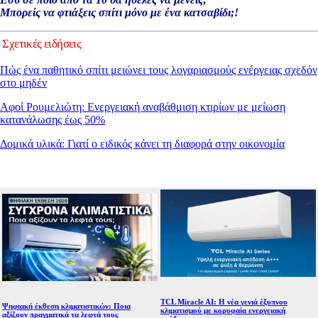
Mπορείς να φτιάξεις σπίτι μόνο με ένα κατσαβίδι;!
Σχετικές ειδήσεις
Πώς ένα παθητικό σπίτι μειώνει τους λογαριασμούς ενέργειας σχεδόν
στο μηδέν
Αφοί Ρουμελιώτη: Ενεργειακή αναβάθμιση κτιρίων με μείωση
κατανάλωσης έως 50%
Δομικά υλικά: Γιατί ο ειδικός κάνει τη διαφορά στην οικονομία
TCL Miracle AI: Η νέα γενιά έξυπνου
Ψηφιακή έκθεση κλιματιστικών: Ποια
κλιματισμού με κορυφαία ενεργειακή
αξίζουν πραγματικά τα λεφτά τους