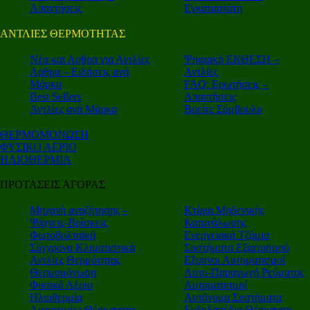
Απαντήσεις
Εγκαταστάτη
ΑΝΤΛΙΕΣ ΘΕΡΜΟΤΗΤΑΣ
Nέα και Αρθρα για Αντλίες
Ψηφιακή ΕΚΘΕΣΗ –
Αρθρα – Ειδήσεις ανά
Αντλίες
Μάρκα
FAQ: Ερωτήσεις –
Best Sellers
Απαντήσεις
Αντλίες ανά Μάρκα
Βρείτε Σύμβουλο
ΘΕΡΜΟΜΟΝΩΣΗ
ΦΥΣΙΚΟ ΑΕΡΙΟ
ΗΛΙΟΘΕΡΜΙΑ
ΠΡΟΤΑΣΕΙΣ ΑΓΟΡΑΣ
Μηχανή αναζήτησης –
Κτίρια Μηδενικής
Ψάχνεις-Βρίσκεις
Κατανάλωσης
Φωτοβολταϊκά
Ενεργειακά Τζάμια
Σύγχρονα Κλιματιστικά
Συστήματα Εξαερισμού
Αντλίες Θερμότητας
Εξυπνοι Αυτοματισμοί
Θερμομόνωση
Αυτο-Παραγωγή Ρεύματος
Φυσικό Αέριο
Αυτοματισμοί
Ηλιοθερμία
Αυτόνομα Συστήματα
Αυτονομίες Θέρμανσης
Ενδοδαπέδια Θέρμανση