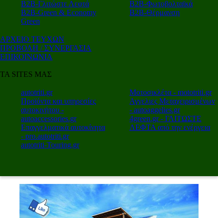
Β2Β-Γλιτώστε Λεφτά
Β2Β-Φωτοβολταϊκά
Β2Β-Green & Economy
Β2Β-Θέρμανση
Green
ΑΡΧΕΙΟ ΤΕΥΧΩΝ
ΠΡΟΒΟΛΗ / ΣΥΝΕΡΓΑΣΙΑ
ΕΠΙΚΟΙΝΩΝΙΑ
ΤΑ SITES ΜΑΣ
autotriti.gr
Μοτοσικλέτα - mototriti.gr
Προϊόντα και υπηρεσίες
Αγγελιες Μεταχειρισμένων
αυτοκινήτου -
- autoaggelies.gr
autoaccessories.gr
4green.gr - ΓΛΙΤΩΣΤΕ
Επαγγελματικά αυτοκίνητα
ΛΕΦΤΑ από την ενέργεια
- pro.autotriti.gr
autotriti-Touring.gr