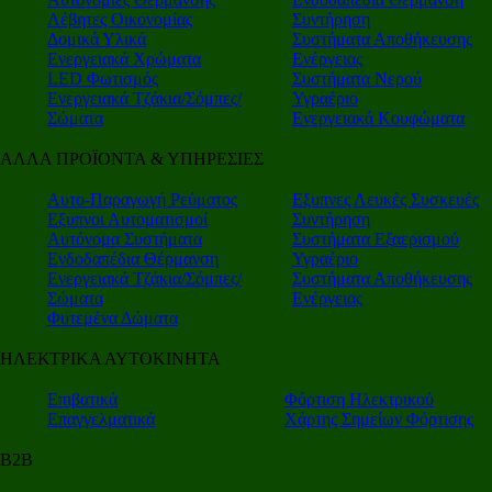
Λέβητες Οικονομίας
Συντήρηση
Δομικά Υλικά
Συστήματα Αποθήκευσης
Ενεργειακά Χρώματα
Ενέργειας
LED Φωτισμός
Συστήματα Νερού
Ενεργειακά Τζάκια/Σόμπες/
Υγραέριο
Σώματα
Ενεργειακά Κουφώματα
ΑΛΛΑ ΠΡΟΪΟΝΤΑ & ΥΠΗΡΕΣΙΕΣ
Αυτο-Παραγωγή Ρεύματος
Εξυπνες Λευκές Συσκευές
Εξυπνοι Αυτοματισμοί
Συντήρηση
Αυτόνομα Συστήματα
Συστήματα Εξαερισμού
Ενδοδαπέδια Θέρμανση
Υγραέριο
Ενεργειακά Τζάκια/Σόμπες/
Συστήματα Αποθήκευσης
Σώματα
Ενέργειας
Φυτεμένα Δώματα
ΗΛΕΚΤΡΙΚΑ ΑΥΤΟΚΙΝΗΤΑ
Επιβατικά
Φόρτιση Ηλεκτρικού
Επαγγελματικά
Χάρτης Σημείων Φόρτισης
Β2Β