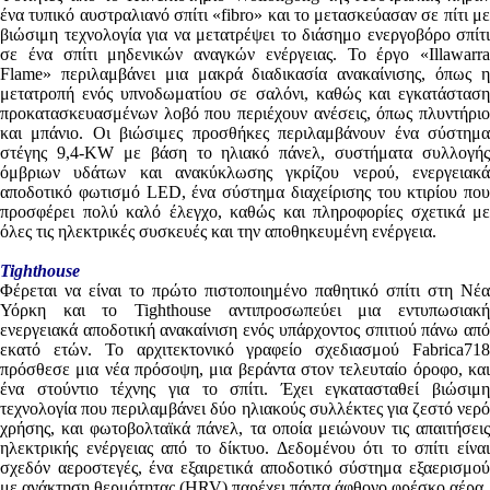
ένα τυπικό αυστραλιανό σπίτι «fibro» και το μετασκεύασαν σε πίτι με
βιώσιμη τεχνολογία για να μετατρέψει το διάσημο ενεργοβόρο σπίτι
σε ένα σπίτι μηδενικών αναγκών ενέργειας. Το έργο «Illawarra
Flame» περιλαμβάνει μια μακρά διαδικασία ανακαίνισης, όπως η
μετατροπή ενός υπνοδωματίου σε σαλόνι, καθώς και εγκατάσταση
προκατασκευασμένων λοβό που περιέχουν ανέσεις, όπως πλυντήριο
και μπάνιο. Οι βιώσιμες προσθήκες περιλαμβάνουν ένα σύστημα
στέγης 9,4-KW με βάση το ηλιακό πάνελ, συστήματα συλλογής
όμβριων υδάτων και ανακύκλωσης γκρίζου νερού, ενεργειακά
αποδοτικό φωτισμό LED, ένα σύστημα διαχείρισης του κτιρίου που
προσφέρει πολύ καλό έλεγχο, καθώς και πληροφορίες σχετικά με
όλες τις ηλεκτρικές συσκευές και την αποθηκευμένη ενέργεια.
Tighthouse
Φέρεται να είναι το πρώτο πιστοποιημένο παθητικό σπίτι στη Νέα
Υόρκη και το Tighthouse αντιπροσωπεύει μια εντυπωσιακή
ενεργειακά αποδοτική ανακαίνιση ενός υπάρχοντος σπιτιού πάνω από
εκατό ετών. Το αρχιτεκτονικό γραφείο σχεδιασμού Fabrica718
πρόσθεσε μια νέα πρόσοψη, μια βεράντα στον τελευταίο όροφο, και
ένα στούντιο τέχνης για το σπίτι. Έχει εγκατασταθεί βιώσιμη
τεχνολογία που περιλαμβάνει δύο ηλιακούς συλλέκτες για ζεστό νερό
χρήσης, και φωτοβολταϊκά πάνελ, τα οποία μειώνουν τις απαιτήσεις
ηλεκτρικής ενέργειας από το δίκτυο. Δεδομένου ότι το σπίτι είναι
σχεδόν αεροστεγές, ένα εξαιρετικά αποδοτικό σύστημα εξαερισμού
με ανάκτηση θερμότητας (HRV) παρέχει πάντα άφθονο φρέσκο αέρα.