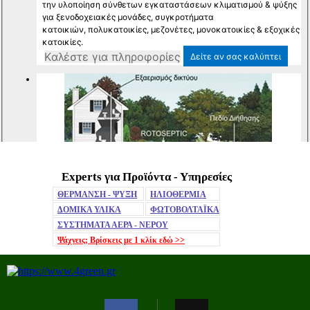
Experts για Προϊόντα - Υπηρεσίες
Mute
ΘΕΡΜΑΝΣΗ - ΨΥΞΗ
ΗΛΙΟΘΕΡΜΙΑ
ΔΟΜΙΚΑ ΥΛΙΚΑ
ΦΩΤΟΒΟΛΤΑΪΚΑ
ΣΥΣΤΗΜΑΤΑ ΑΕΡΑ - ΝΕΡΟΥ
Ψάχνεις; Βρίσκεις με 1 κλίκ
εδώ >>