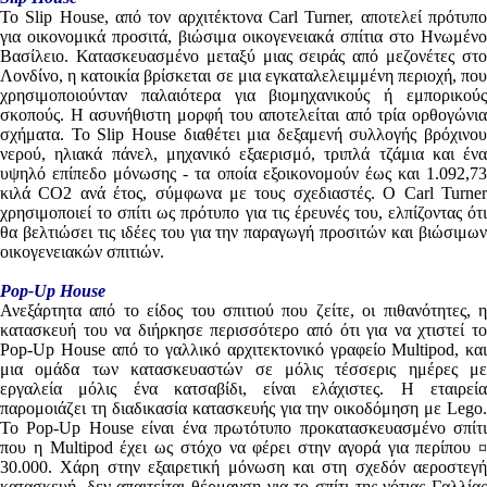
Το Slip House, από τον αρχιτέκτονα Carl Turner, αποτελεί πρότυπο
για οικονομικά προσιτά, βιώσιμα οικογενειακά σπίτια στο Ηνωμένο
Βασίλειο. Κατασκευασμένο μεταξύ μιας σειράς από μεζονέτες στο
Λονδίνο, η κατοικία βρίσκεται σε μια εγκαταλελειμμένη περιοχή, που
χρησιμοποιούνταν παλαιότερα για βιομηχανικούς ή εμπορικούς
σκοπούς. Η ασυνήθιστη μορφή του αποτελείται από τρία ορθογώνια
σχήματα. Το Slip House διαθέτει μια δεξαμενή συλλογής βρόχινου
νερού, ηλιακά πάνελ, μηχανικό εξαερισμό, τριπλά τζάμια και ένα
υψηλό επίπεδο μόνωσης - τα οποία εξοικονομούν έως και 1.092,73
κιλά CO2 ανά έτος, σύμφωνα με τους σχεδιαστές. Ο Carl Turner
χρησιμοποιεί το σπίτι ως πρότυπο για τις έρευνές του, ελπίζοντας ότι
θα βελτιώσει τις ιδέες του για την παραγωγή προσιτών και βιώσιμων
οικογενειακών σπιτιών.
Pop-Up House
Ανεξάρτητα από το είδος του σπιτιού που ζείτε, οι πιθανότητες, η
κατασκευή του να διήρκησε περισσότερο από ότι για να χτιστεί το
Pop-Up House από το γαλλικό αρχιτεκτονικό γραφείο Multipod, και
μια ομάδα των κατασκευαστών σε μόλις τέσσερις ημέρες με
εργαλεία μόλις ένα κατσαβίδι, είναι ελάχιστες. Η εταιρεία
παρομοιάζει τη διαδικασία κατασκευής για την οικοδόμηση με Lego.
Το Pop-Up House είναι ένα πρωτότυπο προκατασκευασμένο σπίτι
που η Multipod έχει ως στόχο να φέρει στην αγορά για περίπου ¤
30.000. Χάρη στην εξαιρετική μόνωση και στη σχεδόν αεροστεγή
κατασκευή, δεν απαιτείται θέρμανση για το σπίτι της νότιας Γαλλίας