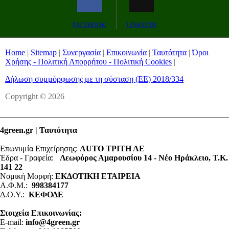
Remaining
-0:00
Fullscreen
FACEBOOK
LINKEDIN
Time
Home
|
Sitemap
|
Συνεργασία
|
Επικοινωνία
|
Ταυτότητα
|
Όροι
Χρήσης - Πολιτική Απορρήτου - Πολιτική Cookies
|
Δήλωση συμμόρφωσης με τη σύσταση (ΕΕ) 2018/334
Copyright © 2026
4green.gr | Ταυτότητα
Επωνυμία Επιχείρησης:
AUTO ΤΡΙΤΗ ΑΕ
Έδρα - Γραφεία:
Λεωφόρος Αμαρουσίου 14 - Νέο Ηράκλειο, Τ.Κ.
141 22
Νομική Μορφή:
ΕΚΔΟΤΙΚΗ ΕΤΑΙΡΕΙΑ
Α.Φ.Μ.:
998384177
Δ.Ο.Υ.:
ΚΕΦΟΔΕ
Στοιχεία Επικοινωνίας:
E-mail:
info@4green.gr