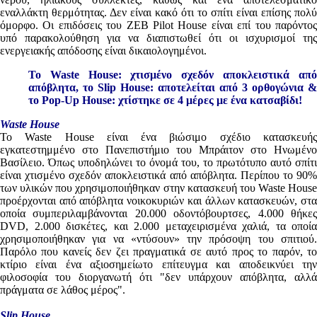
εναλλάκτη θερμότητας. Δεν είναι κακό ότι το σπίτι είναι επίσης πολύ
όμορφο. Οι επιδόσεις του ZEB Pilot House είναι επί του παρόντος
υπό παρακολούθηση για να διαπιστωθεί ότι οι ισχυρισμοί της
ενεργειακής απόδοσης είναι δικαιολογημένοι.
To Waste House: χτισμένο σχεδόν αποκλειστικά από
απόβλητα, το Slip House: αποτελείται από 3 ορθογώνια &
το Pop-Up House: χτίστηκε σε 4 μέρες με ένα κατσαβίδι!
Waste House
Το Waste House είναι ένα βιώσιμο σχέδιο κατασκευής
εγκατεστημμένο στο Πανεπιστήμιο του Μπράιτον στο Ηνωμένο
Βασίλειο. Όπως υποδηλώνει το όνομά του, το πρωτότυπο αυτό σπίτι
είναι χτισμένο σχεδόν αποκλειστικά από απόβλητα. Περίπου το 90%
των υλικών που χρησιμοποιήθηκαν στην κατασκευή του Waste House
προέρχονται από απόβλητα νοικοκυριών και άλλων κατασκευών, στα
οποία συμπεριλαμβάνονται 20.000 οδοντόβουρτσες, 4.000 θήκες
DVD, 2.000 δισκέτες, και 2.000 μεταχειρισμένα χαλιά, τα οποία
χρησιμοποιήθηκαν για να «ντύσουν» την πρόσοψη του σπιτιού.
Παρόλο που κανείς δεν ζει πραγματικά σε αυτό προς το παρόν, το
κτίριο είναι ένα αξιοσημείωτο επίτευγμα και αποδεικνύει την
φιλοσοφία του διοργανωτή ότι "δεν υπάρχουν απόβλητα, αλλά
πράγματα σε λάθος μέρος".
Slip House