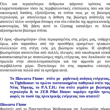
Όλο και περισσότεροι άνθρωποι ψάχνουν τρόπους να
ελαχιστοποιήσουν τόσο τις περιβαλλοντικές επιπτώσεις όσο και την
οικονομική δαπάνη, εξοπλίζοντας τα σπίτια τους με τη βιώσιμη
τεχνολογία, με αποτέλεσμα η άνθιση της βιώσιμη ανάπτυξη να
αποτελεί πλέον κινητήρια δύναμη στα νέα επίπεδα της αρχιτεκτονικής
καινοτομίας. Με βάση αυτό το Gizmag καταλήγει σε δέκα
αξιοσημείωτα βιώσιμα σπίτια.
Ο όρος «βιωσιμότητα» είναι περιορισμένος στις μέρες μας, υπάρχει
όμως κάτι παραπάνω από την προσθήκη ορισμένων ηλιακών
συλλεκτών στη στέγη ενός μη βιώσιμου κτιρίου. Η αληθινή
βιωσιμότητα αποτελείται από πολλές πλευρές: από οικοδομικά υλικά
κατασκευασμένα με ανανεώσιμες πηγές ενέργειας, που διεκδικούν τα
πρωτεία στην αποτελεσματικότητα και την αρμονία με τον
περιβάλλοντα χώρο. Πιστεύουμε ότι στις παρακάτω επιλογές
συναντιούνται πολλά από τα κριτήρια αυτά.
Το Illawarra Flame: σπίτι με μηδενική ανάγκη ενέργειας,
το Tighthouse: το πρώτο πιστοποιημένα παθητικό σπίτι της
Νέας Υόρκης, το P.A.T.H.: ένα σπίτι γεμάτο με βιώσιμη
τεχνολογία & το ZEB Pilot House: παράγει σχεδόν τρεις
φορές το ποσό της ηλεκτρικής ενέργειας που απαιτεί!
Illawarra Flame
Φοιτητές από το Πανεπιστήμιο Wollongong της Αυστραλίας πήραν