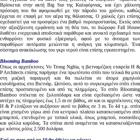
Βρίσκεται στην ακτή Big Sur της Καλιφόρνιας, και έχει χάλκινη
πρόσοψη που θα αφομοιωθεί με την πάροδο του χρόνου, καθώς
έρχεται σε επαφή με τον αέρα της θάλασσας. Ο χαλκός έχει επίσης
σχεδιαστεί για να προσφέρει ένα βαθμό πυροπροστασίας. Εκτός από
την αξιοζήλευτη εμφάνιση και τη θέα του, το διώροφο Fall House
διαθέτει ενεργειακά αποδοτικά παράθυρα και ανοικτό σχεδιασμό που
ενθαρρύνει τον φυσικό εξαερισμό, αφού με το άνοιγμα των
παραθύρων αυτόματα μειώνεται η ανάγκη για κλιματισμό. Ένα
σύστημα ανακύκλωσης του γκρι νερού είναι επίσης εγκατεστημένο.
Blooming Bamboo
Όπως οι αρχιτέκτονες Vo Trong Nghia, η βιετναμέζικη εταιρεία H &
P Architects επίσης παρήγαγε ένα πρωτότυπο σπίτι που τελικά θα μπει
στη μαζική παραγωγή και θα πωλείται σε άτομα χαμηλού
εισοδήματος στο Βιετνάμ. Ωστόσο, αυτό το συγκεκριμένο σπίτι είναι
επίσης προστατευμένο και από τις πλημμύρες. Το σπίτι Blooming
Bamboo στέκεται σε ξυλοπόδαρα και είναι σχεδιασμένο ώστε να
αντέχει τις πλημμύρες έως 1,5 m σε βάθος, αν και οι αρχιτέκτονες της
H & P ελπίζουν να αυξήσουν αυτό το βάθος σε 3 m. Το 44 τ.μ. σπίτι
είναι χτισμένο γύρω από ένα κεντρικό πλαίσιο κατασκευασμένο από
μπαμπού, επενδυμένο με τοπικά υλικά, όπως μπαμπού, ινοσανίδες
και φύλλα καρύδας. Τα σπίτια αυτά αναμένεται να κατασκευάζονται
με κόστος μόλις 2.500 δολάρια.
Εσύ σε ποιο από τα 10 θα ήθελες να μένεις;