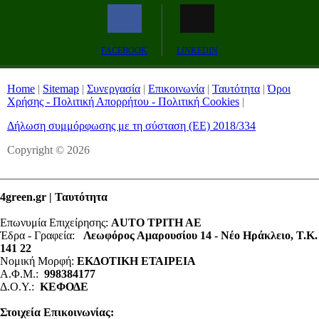
Remaining
-0:00
Fullscreen
FACEBOOK
LINKEDIN
Time
Home
|
Sitemap
|
Συνεργασία
|
Επικοινωνία
|
Ταυτότητα
|
Όροι
Χρήσης - Πολιτική Απορρήτου - Πολιτική Cookies
|
Δήλωση συμμόρφωσης με τη σύσταση (ΕΕ) 2018/334
Copyright © 2026
4green.gr | Ταυτότητα
Επωνυμία Επιχείρησης:
AUTO ΤΡΙΤΗ ΑΕ
Έδρα - Γραφεία:
Λεωφόρος Αμαρουσίου 14 - Νέο Ηράκλειο, Τ.Κ.
141 22
Νομική Μορφή:
ΕΚΔΟΤΙΚΗ ΕΤΑΙΡΕΙΑ
Α.Φ.Μ.:
998384177
Δ.Ο.Υ.:
ΚΕΦΟΔΕ
Στοιχεία Επικοινωνίας: