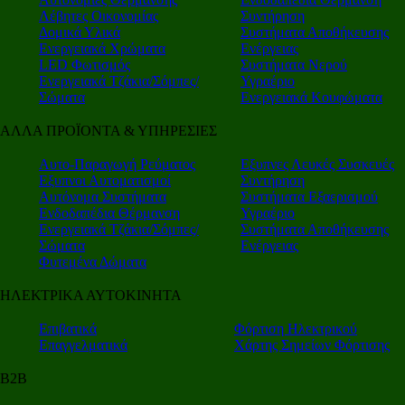
Λέβητες Οικονομίας
Συντήρηση
Δομικά Υλικά
Συστήματα Αποθήκευσης
Ενεργειακά Χρώματα
Ενέργειας
LED Φωτισμός
Συστήματα Νερού
Ενεργειακά Τζάκια/Σόμπες/
Υγραέριο
Σώματα
Ενεργειακά Κουφώματα
ΑΛΛΑ ΠΡΟΪΟΝΤΑ & ΥΠΗΡΕΣΙΕΣ
Αυτο-Παραγωγή Ρεύματος
Εξυπνες Λευκές Συσκευές
Εξυπνοι Αυτοματισμοί
Συντήρηση
Αυτόνομα Συστήματα
Συστήματα Εξαερισμού
Ενδοδαπέδια Θέρμανση
Υγραέριο
Ενεργειακά Τζάκια/Σόμπες/
Συστήματα Αποθήκευσης
Σώματα
Ενέργειας
Φυτεμένα Δώματα
ΗΛΕΚΤΡΙΚΑ ΑΥΤΟΚΙΝΗΤΑ
Επιβατικά
Φόρτιση Ηλεκτρικού
Επαγγελματικά
Χάρτης Σημείων Φόρτισης
Β2Β