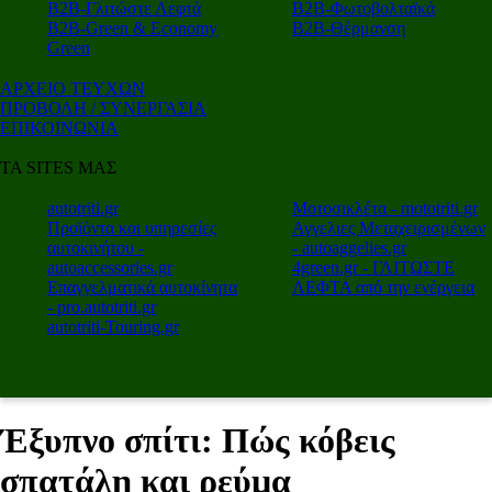
Β2Β-Γλιτώστε Λεφτά
Β2Β-Φωτοβολταϊκά
Β2Β-Green & Economy
Β2Β-Θέρμανση
Green
ΑΡΧΕΙΟ ΤΕΥΧΩΝ
ΠΡΟΒΟΛΗ / ΣΥΝΕΡΓΑΣΙΑ
ΕΠΙΚΟΙΝΩΝΙΑ
ΤΑ SITES ΜΑΣ
autotriti.gr
Μοτοσικλέτα - mototriti.gr
Προϊόντα και υπηρεσίες
Αγγελιες Μεταχειρισμένων
αυτοκινήτου -
- autoaggelies.gr
autoaccessories.gr
4green.gr - ΓΛΙΤΩΣΤΕ
Επαγγελματικά αυτοκίνητα
ΛΕΦΤΑ από την ενέργεια
- pro.autotriti.gr
autotriti-Touring.gr
Έξυπνο σπίτι: Πώς κόβεις
σπατάλη και ρεύμα