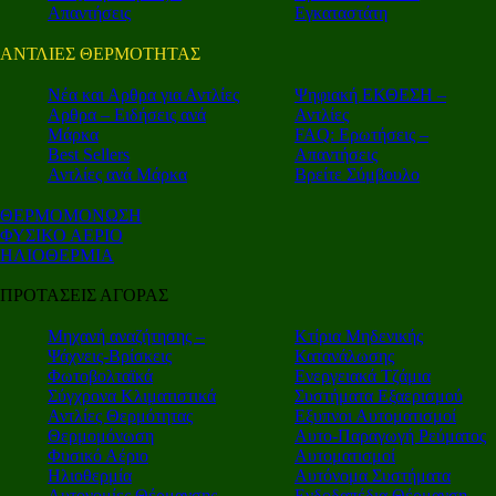
Απαντήσεις
Εγκαταστάτη
ΑΝΤΛΙΕΣ ΘΕΡΜΟΤΗΤΑΣ
Nέα και Αρθρα για Αντλίες
Ψηφιακή ΕΚΘΕΣΗ –
Αρθρα – Ειδήσεις ανά
Αντλίες
Μάρκα
FAQ: Ερωτήσεις –
Best Sellers
Απαντήσεις
Αντλίες ανά Μάρκα
Βρείτε Σύμβουλο
ΘΕΡΜΟΜΟΝΩΣΗ
ΦΥΣΙΚΟ ΑΕΡΙΟ
ΗΛΙΟΘΕΡΜΙΑ
ΠΡΟΤΑΣΕΙΣ ΑΓΟΡΑΣ
Μηχανή αναζήτησης –
Κτίρια Μηδενικής
Ψάχνεις-Βρίσκεις
Κατανάλωσης
Φωτοβολταϊκά
Ενεργειακά Τζάμια
Σύγχρονα Κλιματιστικά
Συστήματα Εξαερισμού
Αντλίες Θερμότητας
Εξυπνοι Αυτοματισμοί
Θερμομόνωση
Αυτο-Παραγωγή Ρεύματος
Φυσικό Αέριο
Αυτοματισμοί
Ηλιοθερμία
Αυτόνομα Συστήματα
Αυτονομίες Θέρμανσης
Ενδοδαπέδια Θέρμανση