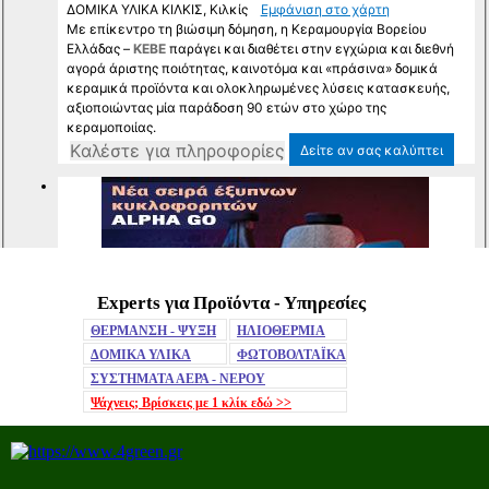
Experts για Προϊόντα - Υπηρεσίες
Mute
ΘΕΡΜΑΝΣΗ - ΨΥΞΗ
ΗΛΙΟΘΕΡΜΙΑ
ΔΟΜΙΚΑ ΥΛΙΚΑ
ΦΩΤΟΒΟΛΤΑΪΚΑ
ΣΥΣΤΗΜΑΤΑ ΑΕΡΑ - ΝΕΡΟΥ
Ψάχνεις; Βρίσκεις με 1 κλίκ
εδώ >>