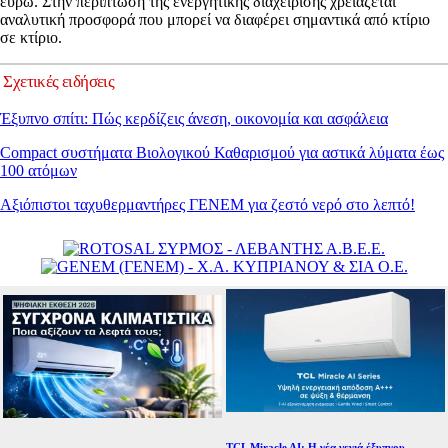
ευρώ. Στην περίπτωση της ενεργητικής διαχείρισης χρειάζεται
αναλυτική προσφορά που μπορεί να διαφέρει σημαντικά από κτίριο
σε κτίριο.
Σχετικές ειδήσεις
Έξυπνο σπίτι: Πώς κερδίζεις άνεση, οικονομία και ασφάλεια
Compact συστήματα Βιολογικού Καθαρισμού για αστικά λύματα έως
100 ατόμων
Αξιόπιστοι ταχυθερμαντήρες ΓΕΝΕΜ για ζεστό νερό στο λεπτό!
TCL Miracle AI: Η νέα γενιά έξυπνου