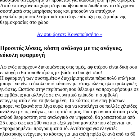
Αυτό επιτυγχάνεται χάρη στην ακρίβεια που διαθέτουν τα σύγχρονα
συστήματά στις μετρήσεις τους και μπορούν να επιτύχουν
μεγαλύτερη αποτελεσματικότητα στην επίτευξη της ζητούμενης
θερμοκρασίας στο χώρο.
Αν σου άρεσε:
Κοινοποίησέ το
»
Προσιτές λύσεις, κόστη ανάλογα με τις ανάγκες,
εύκολη εφαρμογή
Αφ ενός υπάρχουν διακυμάνσεις στις τιμές, αφ ετέρου είναι δική σου
επιλογή τι θα τοποθετήσεις με βάση το budget σου!
Η εφαρμογή των συστημάτων διαχείρισης είναι πάρα πολύ απλή και
μπορεί να γίνει εύκολα από κάποιον με στοιχειώδεις ηλεκτρολογικές
γνώσεις. Ωστόσο στην περίπτωση που θέλουμε να προχωρήσουμε σε
επεμβάσεις και αλλαγές σε ενεργητικό επίπεδο, η συμβολή
επαγγελματία είναι επιβεβλημένη. Το κόστος των επεμβάσεων
μπορεί να ξεκινά από λίγα ευρώ και να καταλήγει σε πολλές χιλιάδες
ανάλογα με τις ανάγκες και τη τσέπη μας. Για την αντικατάσταση ενός
απλού θερμοστάτη από αναλογικό σε ψηφιακό, θα χρειαστούμε από
25 ευρώ έως και 200 για πιο εξελιγμένα μοντέλα που δέχονται και
«προχωρημένο» προγραμματισμό. Αντίστοιχα για ελεγκτές
ηλεκτρικής ενέργειας το κόστος για μια απλή πρίζα ξεκινά από τα 60