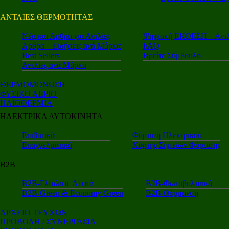
ΑΝΤΛΙΕΣ ΘΕΡΜΟΤΗΤΑΣ
Nέα και Αρθρα για Αντλίες
Ψηφιακή ΕΚΘΕΣΗ – Αντλ
Αρθρα – Ειδήσεις ανά Μάρκα
FAQ
Best Sellers
Βρείτε Σύμβουλο
Αντλίες ανά Μάρκα
ΘΕΡΜΟΜΟΝΩΣΗ
ΦΥΣΙΚΟ ΑΕΡΙΟ
ΗΛΙΟΘΕΡΜΙΑ
ΗΛΕΚΤΡΙΚΑ ΑΥΤΟΚΙΝΗΤΑ
Επιβατικά
Φόρτιση Ηλεκτρικού
Επαγγελματικά
Χάρτης Σημείων Φόρτισης
Β2Β
Β2Β-Γλιτώστε Λεφτά
Β2Β-Φωτοβολταϊκά
Β2Β-Green & Economy Green
Β2Β-Θέρμανση
ΑΡΧΕΙΟ ΤΕΥΧΩΝ
ΠΡΟΒΟΛΗ / ΣΥΝΕΡΓΑΣΙΑ