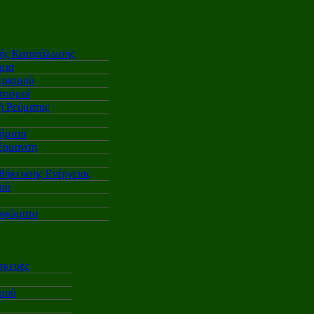
κής Κατανάλωσης
μια
ερισμού
τισμοί
 Ρεύματος
ήματα
έρμανση
θήκευσης Ενέργειας
ού
υφώματα
σκευές
σμού