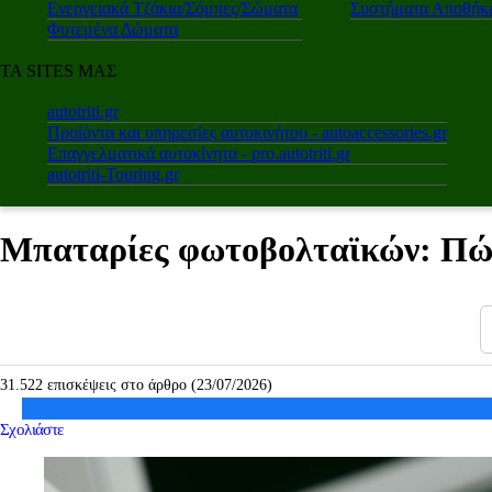
Ενεργειακά Τζάκια/Σόμπες/Σώματα
Συστήματα Αποθήκε
Φυτεμένα Δώματα
ΤΑ SITES ΜΑΣ
autotriti.gr
Προϊόντα και υπηρεσίες αυτοκινήτου - autoaccessories.gr
Επαγγελματικά αυτοκίνητα - pro.autotriti.gr
autotriti-Touring.gr
Μπαταρίες φωτοβολταϊκών: Πώς 
31.522 επισκέψεις στο άρθρο (23/07/2026)
Σχολιάστε