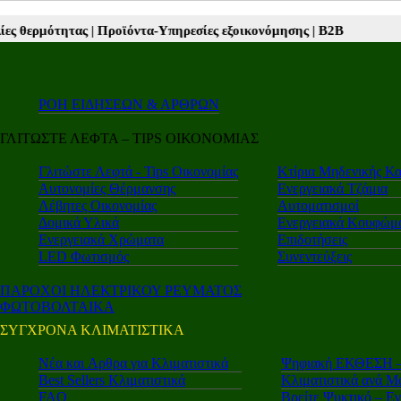
 εξοικονόμησης |
Β2Β νέα |
Autotriti.gr |
Mototriti.gr |
Electro.triti |
ΡΟΗ ΕΙΔΗΣΕΩΝ & ΑΡΘΡΩΝ
ΓΛΙΤΩΣΤΕ ΛΕΦΤΑ – TIPS ΟΙΚΟΝΟΜΙΑΣ
Γλιτώστε Λεφτά - Tips Οικονομίας
Κτίρια Μηδενικής Κ
Αυτονομίες Θέρμανσης
Ενεργειακά Τζάμια
Λέβητες Οικονομίας
Αυτοματισμοί
Δομικά Υλικά
Ενεργειακά Κουφώμ
Ενεργειακά Χρώματα
Επιδοτήσεις
LED Φωτισμός
Συνεντεύξεις
ΠΑΡΟΧΟΙ ΗΛΕΚΤΡΙΚΟΥ ΡΕΥΜΑΤΟΣ
ΦΩΤΟΒΟΛΤΑΙΚΑ
ΣΥΓΧΡΟΝΑ ΚΛΙΜΑΤΙΣΤΙΚΑ
Νέα και Aρθρα για Κλιματιστικά
Ψηφιακή ΕΚΘΕΣΗ – 
Best Sellers Κλιματιστικά
Κλιματιστικά ανά Μ
FAQ
Βρείτε Ψυκτικό – Ε