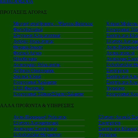
ΕΠΙΚΟΙΝΩΝΙΑ
ΠΡΟΤΑΣΕΙΣ ΑΓΟΡΑΣ
Μηχανή αναζήτησης – Ψάχνεις-Βρίσκεις
Κτίρια Μηδενι
Φωτοβολταϊκά
Ενεργειακά Τζά
Σύγχρονα Κλιματιστικά
Συστήματα Εξα
Αντλίες Θερμότητας
Εξυπνοι Αυτομα
Θερμομόνωση
Αυτο-Παραγωγή
Φυσικό Αέριο
Αυτοματισμοί
Ηλιοθερμία
Αυτόνομα Συστ
Αυτονομίες Θέρμανσης
Ενδοδαπέδια Θ
Λέβητες Οικονομίας
Συντήρηση
Δομικά Υλικά
Συστήματα Απο
Ενεργειακά Χρώματα
Συστήματα Νερ
LED Φωτισμός
Υγραέριο
Ενεργειακά Τζάκια/Σόμπες/Σώματα
Ενεργειακά Κο
ΑΛΛΑ ΠΡΟΪΟΝΤΑ & ΥΠΗΡΕΣΙΕΣ
Αυτο-Παραγωγή Ρεύματος
Εξυπνες Λευκές Συ
Εξυπνοι Αυτοματισμοί
Συντήρηση
Αυτόνομα Συστήματα
Συστήματα Εξαερι
Ενδοδαπέδια Θέρμανση
Υγραέριο