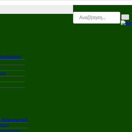
Leasing.triti |
Mega & Elk Test |
After Sales |
Επαγγελματικά |
Ελαστι
ατανάλωσης
ατα
Κλιματιστικά
άρκα
γκαταστάτη