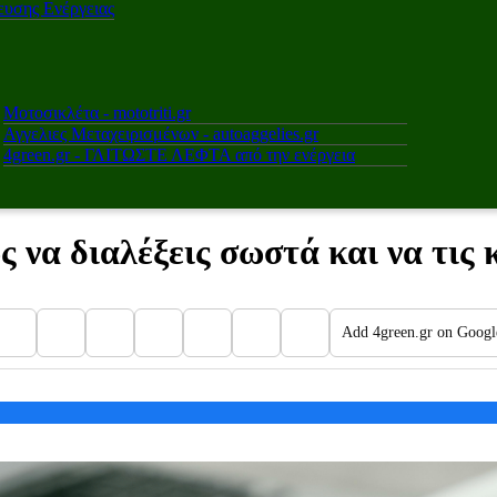
υσης Ενέργειας
Μοτοσικλέτα - mototriti.gr
Αγγελιες Μεταχειρισμένων - autoaggelies.gr
4green.gr - ΓΛΙΤΩΣΤΕ ΛΕΦΤΑ από την ενέργεια
να διαλέξεις σωστά και να τις 
Add 4green.gr on Googl