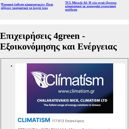
TCL Miracle AI: Η νέα γενιά έξυπνου
Ψηφιακή έκθεση κλιματιστικών: Ποια
κλιματισμού με κορυφαία ενεργειακή
αξίζουν πραγματικά τα λεφτά τους
απόδοση