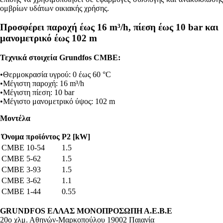
ομβρίων υδάτων οικιακής χρήσης.
Προσφέρει παροχή έως 16 m³/h, πίεση έως 10 bar και
μανομετρικό έως 102 m
Τεχνικά στοιχεία Grundfos CMBE:
•Θερμοκρασία υγρού: 0 έως 60 °C
•Μέγιστη παροχή: 16 m³/h
•Μέγιστη πίεση: 10 bar
•Μέγιστο μανομετρικό ύψος: 102 m
Μοντέλα
Όνομα προϊόντος
Ρ2 [kW]
CMBE 10-54
1.5
CMBE 5-62
1.5
CMBE 3-93
1.5
CMBE 3-62
1.1
CMBE 1-44
0.55
GRUNDFOS
ΕΛΛΑΣ ΜΟΝΟΠΡΟΣΩΠΗ Α.Ε.Β.Ε
20ο χλμ. Αθηνών-Μαρκοπούλου 19002 Παιανία