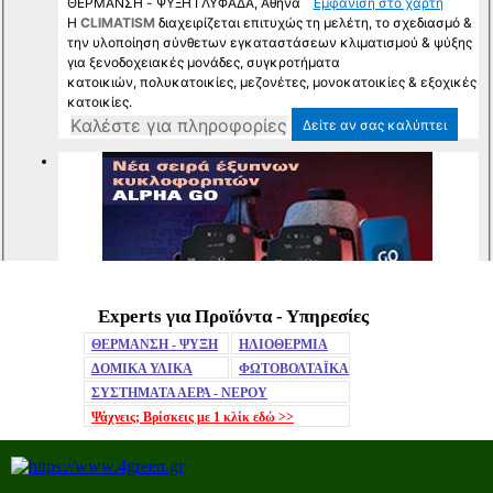
Experts για Προϊόντα - Υπηρεσίες
Mute
ΘΕΡΜΑΝΣΗ - ΨΥΞΗ
ΗΛΙΟΘΕΡΜΙΑ
ΔΟΜΙΚΑ ΥΛΙΚΑ
ΦΩΤΟΒΟΛΤΑΪΚΑ
ΣΥΣΤΗΜΑΤΑ ΑΕΡΑ - ΝΕΡΟΥ
Ψάχνεις; Βρίσκεις με 1 κλίκ
εδώ >>