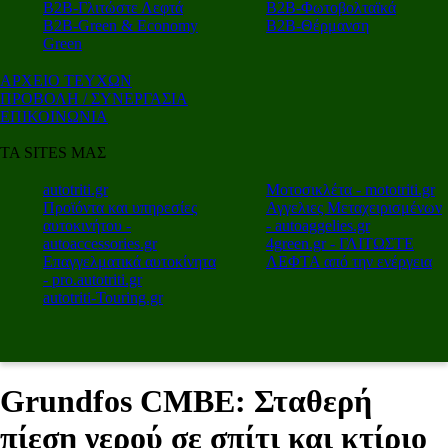
Β2Β-Γλιτώστε Λεφτά
Β2Β-Φωτοβολταϊκά
Β2Β-Green & Economy
Β2Β-Θέρμανση
Green
ΑΡΧΕΙΟ ΤΕΥΧΩΝ
ΠΡΟΒΟΛΗ / ΣΥΝΕΡΓΑΣΙΑ
ΕΠΙΚΟΙΝΩΝΙΑ
ΤΑ SITES ΜΑΣ
autotriti.gr
Μοτοσικλέτα - mototriti.gr
Προϊόντα και υπηρεσίες
Αγγελιες Μεταχειρισμένων
αυτοκινήτου -
- autoaggelies.gr
autoaccessories.gr
4green.gr - ΓΛΙΤΩΣΤΕ
Επαγγελματικά αυτοκίνητα
ΛΕΦΤΑ από την ενέργεια
- pro.autotriti.gr
autotriti-Touring.gr
Grundfos CMBE: Σταθερή
πίεση νερού σε σπίτι και κτίριο