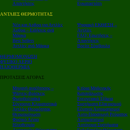
Απαντήσεις
Εγκαταστάτη
ΑΝΤΛΙΕΣ ΘΕΡΜΟΤΗΤΑΣ
Nέα και Αρθρα για Αντλίες
Ψηφιακή ΕΚΘΕΣΗ –
Αρθρα – Ειδήσεις ανά
Αντλίες
Μάρκα
FAQ: Ερωτήσεις –
Best Sellers
Απαντήσεις
Αντλίες ανά Μάρκα
Βρείτε Σύμβουλο
ΘΕΡΜΟΜΟΝΩΣΗ
ΦΥΣΙΚΟ ΑΕΡΙΟ
ΗΛΙΟΘΕΡΜΙΑ
ΠΡΟΤΑΣΕΙΣ ΑΓΟΡΑΣ
Μηχανή αναζήτησης –
Κτίρια Μηδενικής
Ψάχνεις-Βρίσκεις
Κατανάλωσης
Φωτοβολταϊκά
Ενεργειακά Τζάμια
Σύγχρονα Κλιματιστικά
Συστήματα Εξαερισμού
Αντλίες Θερμότητας
Εξυπνοι Αυτοματισμοί
Θερμομόνωση
Αυτο-Παραγωγή Ρεύματος
Φυσικό Αέριο
Αυτοματισμοί
Ηλιοθερμία
Αυτόνομα Συστήματα
Αυτονομίες Θέρμανσης
Ενδοδαπέδια Θέρμανση