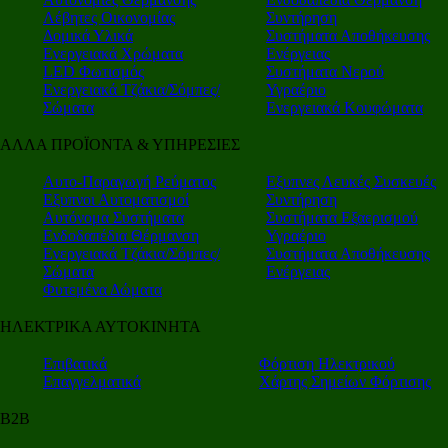
Λέβητες Οικονομίας
Συντήρηση
Δομικά Υλικά
Συστήματα Αποθήκευσης
Ενεργειακά Χρώματα
Ενέργειας
LED Φωτισμός
Συστήματα Νερού
Ενεργειακά Τζάκια/Σόμπες/
Υγραέριο
Σώματα
Ενεργειακά Κουφώματα
ΑΛΛΑ ΠΡΟΪΟΝΤΑ & ΥΠΗΡΕΣΙΕΣ
Αυτο-Παραγωγή Ρεύματος
Εξυπνες Λευκές Συσκευές
Εξυπνοι Αυτοματισμοί
Συντήρηση
Αυτόνομα Συστήματα
Συστήματα Εξαερισμού
Ενδοδαπέδια Θέρμανση
Υγραέριο
Ενεργειακά Τζάκια/Σόμπες/
Συστήματα Αποθήκευσης
Σώματα
Ενέργειας
Φυτεμένα Δώματα
ΗΛΕΚΤΡΙΚΑ ΑΥΤΟΚΙΝΗΤΑ
Επιβατικά
Φόρτιση Ηλεκτρικού
Επαγγελματικά
Χάρτης Σημείων Φόρτισης
Β2Β