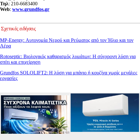
Τηλ
: 210-6683400
Web
:
www.grundfos.gr
Σχετικές ειδήσεις
MP-Energy: Αυτονομία Νερού και Ρεύματος από τον Ήλιο και τον
Αέρα
Rotoseptic: Βιολογικός καθαρισμός λυμάτων: Η σύγχρονη λύση για
σπίτι και επιχείρηση
Grundfos SOLOLIFT2: Η λύση για μπάνιο ή κουζίνα χωρίς μεγάλες
εργασίες