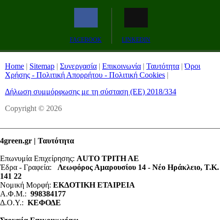
Remaining
-0:00
Fullscreen
FACEBOOK
LINKEDIN
Time
Home
|
Sitemap
|
Συνεργασία
|
Επικοινωνία
|
Ταυτότητα
|
Όροι
Χρήσης - Πολιτική Απορρήτου - Πολιτική Cookies
|
Δήλωση συμμόρφωσης με τη σύσταση (ΕΕ) 2018/334
Copyright © 2026
4green.gr | Ταυτότητα
Επωνυμία Επιχείρησης:
AUTO ΤΡΙΤΗ ΑΕ
Έδρα - Γραφεία:
Λεωφόρος Αμαρουσίου 14 - Νέο Ηράκλειο, Τ.Κ.
141 22
Νομική Μορφή:
ΕΚΔΟΤΙΚΗ ΕΤΑΙΡΕΙΑ
Α.Φ.Μ.:
998384177
Δ.Ο.Υ.:
ΚΕΦΟΔΕ