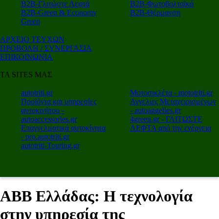
Β2Β-Γλιτώστε Λεφτά
Β2Β-Φωτοβολταϊκά
Β2Β-Green & Economy
Β2Β-Θέρμανση
Green
ΑΡΧΕΙΟ ΤΕΥΧΩΝ
ΠΡΟΒΟΛΗ / ΣΥΝΕΡΓΑΣΙΑ
ΕΠΙΚΟΙΝΩΝΙΑ
ΤΑ SITES ΜΑΣ
autotriti.gr
Μοτοσικλέτα - mototriti.gr
Προϊόντα και υπηρεσίες
Αγγελιες Μεταχειρισμένων
αυτοκινήτου -
- autoaggelies.gr
autoaccessories.gr
4green.gr - ΓΛΙΤΩΣΤΕ
Επαγγελματικά αυτοκίνητα
ΛΕΦΤΑ από την ενέργεια
- pro.autotriti.gr
autotriti-Touring.gr
ABB Ελλάδας: Η τεχνολογία
στην υπηρεσία της