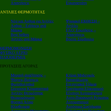
Απαντήσεις
Εγκαταστάτη
ΑΝΤΛΙΕΣ ΘΕΡΜΟΤΗΤΑΣ
Nέα και Αρθρα για Αντλίες
Ψηφιακή ΕΚΘΕΣΗ –
Αρθρα – Ειδήσεις ανά
Αντλίες
Μάρκα
FAQ: Ερωτήσεις –
Best Sellers
Απαντήσεις
Αντλίες ανά Μάρκα
Βρείτε Σύμβουλο
ΘΕΡΜΟΜΟΝΩΣΗ
ΦΥΣΙΚΟ ΑΕΡΙΟ
ΗΛΙΟΘΕΡΜΙΑ
ΠΡΟΤΑΣΕΙΣ ΑΓΟΡΑΣ
Μηχανή αναζήτησης –
Κτίρια Μηδενικής
Ψάχνεις-Βρίσκεις
Κατανάλωσης
Φωτοβολταϊκά
Ενεργειακά Τζάμια
Σύγχρονα Κλιματιστικά
Συστήματα Εξαερισμού
Αντλίες Θερμότητας
Εξυπνοι Αυτοματισμοί
Θερμομόνωση
Αυτο-Παραγωγή Ρεύματος
Φυσικό Αέριο
Αυτοματισμοί
Ηλιοθερμία
Αυτόνομα Συστήματα
Αυτονομίες Θέρμανσης
Ενδοδαπέδια Θέρμανση