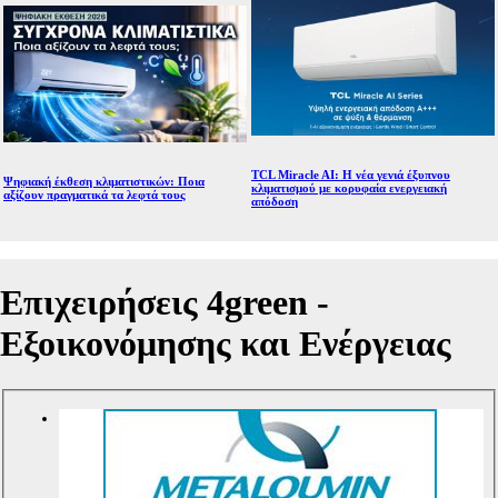
TCL Miracle AI: Η νέα γενιά έξυπνου
Ψηφιακή έκθεση κλιματιστικών: Ποια
κλιματισμού με κορυφαία ενεργειακή
αξίζουν πραγματικά τα λεφτά τους
απόδοση