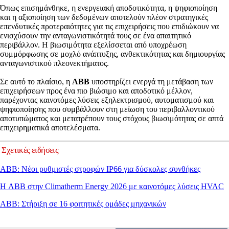
Όπως επισημάνθηκε, η ενεργειακή αποδοτικότητα, η ψηφιοποίηση
και η αξιοποίηση των δεδομένων αποτελούν πλέον στρατηγικές
επενδυτικές προτεραιότητες για τις επιχειρήσεις που επιδιώκουν να
ενισχύσουν την ανταγωνιστικότητά τους σε ένα απαιτητικό
περιβάλλον. Η βιωσιμότητα εξελίσσεται από υποχρέωση
συμμόρφωσης σε μοχλό ανάπτυξης, ανθεκτικότητας και δημιουργίας
ανταγωνιστικού πλεονεκτήματος.
Σε αυτό το πλαίσιο, η
ABB
υποστηρίζει ενεργά τη μετάβαση των
επιχειρήσεων προς ένα πιο βιώσιμο και αποδοτικό μέλλον,
παρέχοντας καινοτόμες λύσεις εξηλεκτρισμού, αυτοματισμού και
ψηφιοποίησης που συμβάλλουν στη μείωση του περιβαλλοντικού
αποτυπώματος και μετατρέπουν τους στόχους βιωσιμότητας σε απτά
επιχειρηματικά αποτελέσματα.
Σχετικές ειδήσεις
ABB: Νέοι ρυθμιστές στροφών IP66 για δύσκολες συνθήκες
Η ABB στην Climatherm Energy 2026 με καινοτόμες λύσεις HVAC
ABB: Στήριξη σε 16 φοιτητικές ομάδες μηχανικών