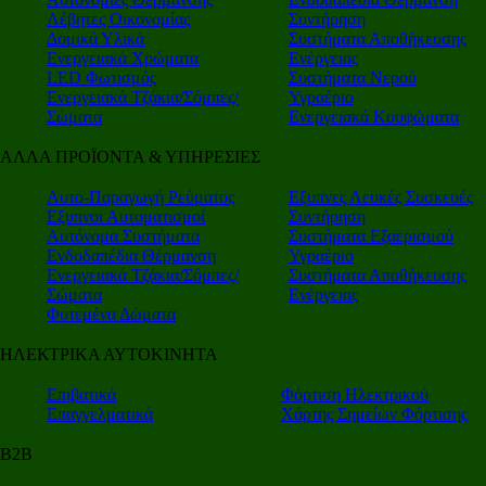
Λέβητες Οικονομίας
Συντήρηση
Δομικά Υλικά
Συστήματα Αποθήκευσης
Ενεργειακά Χρώματα
Ενέργειας
LED Φωτισμός
Συστήματα Νερού
Ενεργειακά Τζάκια/Σόμπες/
Υγραέριο
Σώματα
Ενεργειακά Κουφώματα
ΑΛΛΑ ΠΡΟΪΟΝΤΑ & ΥΠΗΡΕΣΙΕΣ
Αυτο-Παραγωγή Ρεύματος
Εξυπνες Λευκές Συσκευές
Εξυπνοι Αυτοματισμοί
Συντήρηση
Αυτόνομα Συστήματα
Συστήματα Εξαερισμού
Ενδοδαπέδια Θέρμανση
Υγραέριο
Ενεργειακά Τζάκια/Σόμπες/
Συστήματα Αποθήκευσης
Σώματα
Ενέργειας
Φυτεμένα Δώματα
ΗΛΕΚΤΡΙΚΑ ΑΥΤΟΚΙΝΗΤΑ
Επιβατικά
Φόρτιση Ηλεκτρικού
Επαγγελματικά
Χάρτης Σημείων Φόρτισης
Β2Β