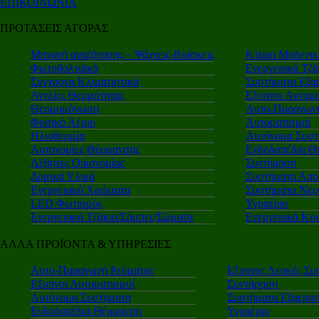
ΕΠΙΚΟΙΝΩΝΙΑ
ΠΡΟΤΑΣΕΙΣ ΑΓΟΡΑΣ
Μηχανή αναζήτησης – Ψάχνεις-Βρίσκεις
Κτίρια Μηδενι
Φωτοβολταϊκά
Ενεργειακά Τζά
Σύγχρονα Κλιματιστικά
Συστήματα Εξα
Αντλίες Θερμότητας
Εξυπνοι Αυτομα
Θερμομόνωση
Αυτο-Παραγωγή
Φυσικό Αέριο
Αυτοματισμοί
Ηλιοθερμία
Αυτόνομα Συστ
Αυτονομίες Θέρμανσης
Ενδοδαπέδια Θ
Λέβητες Οικονομίας
Συντήρηση
Δομικά Υλικά
Συστήματα Απο
Ενεργειακά Χρώματα
Συστήματα Νερ
LED Φωτισμός
Υγραέριο
Ενεργειακά Τζάκια/Σόμπες/Σώματα
Ενεργειακά Κο
ΑΛΛΑ ΠΡΟΪΟΝΤΑ & ΥΠΗΡΕΣΙΕΣ
Αυτο-Παραγωγή Ρεύματος
Εξυπνες Λευκές Συ
Εξυπνοι Αυτοματισμοί
Συντήρηση
Αυτόνομα Συστήματα
Συστήματα Εξαερι
Ενδοδαπέδια Θέρμανση
Υγραέριο