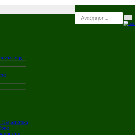
lectro.triti |
Leasing.triti |
Mega & Elk Test |
After Sales |
Επαγγελμα
ατανάλωσης
ατα
Κλιματιστικά
άρκα
γκαταστάτη