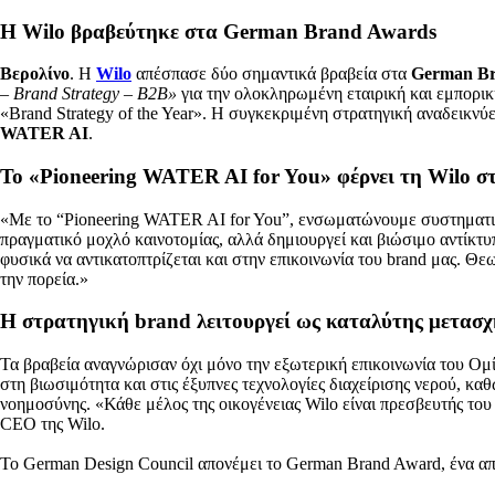
Η Wilo βραβεύτηκε στα German Brand Awards
Βερολίνο
. Η
Wilo
απέσπασε δύο σημαντικά βραβεία στα
German Br
– Brand Strategy – B2B»
για την ολοκληρωμένη εταιρική και εμπορικ
«Brand Strategy of the Year». Η συγκεκριμένη στρατηγική αναδεικνύ
WATER AI
.
Το «Pioneering WATER AI for You» φέρνει τη Wilo 
«Με το “Pioneering WATER AI for You”, ενσωματώνουμε συστηματικά τ
πραγματικό μοχλό καινοτομίας, αλλά δημιουργεί και βιώσιμο αντίκτ
φυσικά να αντικατοπτρίζεται και στην επικοινωνία του brand μας. Θ
την πορεία.»
Η στρατηγική brand λειτουργεί ως καταλύτης μετασ
Τα βραβεία αναγνώρισαν όχι μόνο την εξωτερική επικοινωνία του Ομί
στη βιωσιμότητα και στις έξυπνες τεχνολογίες διαχείρισης νερού, κα
νοημοσύνης. «Κάθε μέλος της οικογένειας Wilo είναι πρεσβευτής του
CEO της Wilo.
Το German Design Council απονέμει το German Brand Award, ένα από 