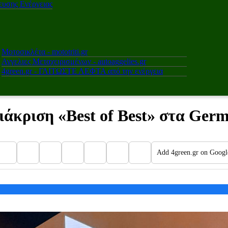
υσης Ενέργειας
Μοτοσικλέτα - mototriti.gr
Αγγελιες Μεταχειρισμένων - autoaggelies.gr
4green.gr - ΓΛΙΤΩΣΤΕ ΛΕΦΤΑ από την ενέργεια
ιάκριση «Best of Best» στα Ger
Add 4green.gr on Googl