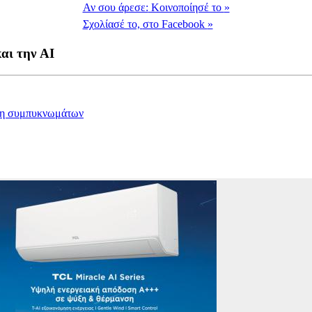
Αν σου άρεσε:
Κοινοποίησέ το
»
Σχολίασέ το,
στο Facebook
»
αι την AI
ιση συμπυκνωμάτων