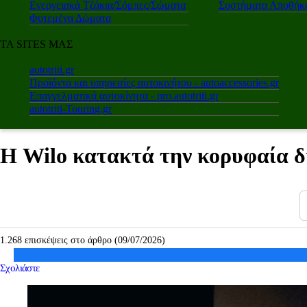
Ενεργειακά Τζάκια/Σόμπες/Σώματα
Συστήματα Αποθήκε
Φυτεμένα Δώματα
ΤΑ SITES ΜΑΣ
autotriti.gr
Προϊόντα και υπηρεσίες αυτοκινήτου - autoaccessories.gr
Επαγγελματικά αυτοκίνητα - pro.autotriti.gr
autotriti-Touring.gr
Η Wilo κατακτά την κορυφαία δ
1.268 επισκέψεις στο άρθρο (09/07/2026)
Σχολιάστε