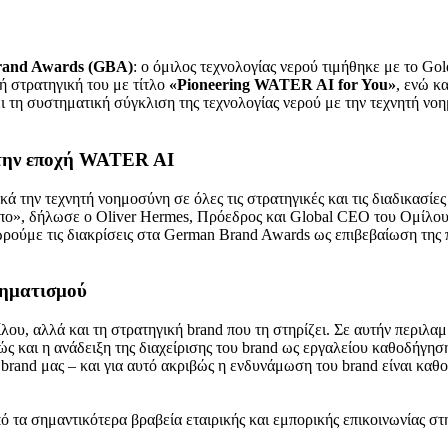
and Awards (GBA)
: ο όμιλος τεχνολογίας νερού τιμήθηκε με το G
ή στρατηγική του με τίτλο
«Pioneering WATER AI for You»
, ενώ κ
ει τη συστηματική σύγκλιση της τεχνολογίας νερού με την τεχνητή νο
στην εποχή WATER AI
ην τεχνητή νοημοσύνη σε όλες τις στρατηγικές και τις διαδικασίες τ
υπο», δήλωσε ο Oliver Hermes, Πρόεδρος και Global CEO του Ομίλου
εωρούμε τις διακρίσεις στα German Brand Awards ως επιβεβαίωση της
χηματισμού
λου, αλλά και τη στρατηγική brand που τη στηρίζει. Σε αυτήν περιλ
θώς και η ανάδειξη της διαχείρισης του brand ως εργαλείου καθοδήγη
 brand μας – και για αυτό ακριβώς η ενδυνάμωση του brand είναι καθ
τα σημαντικότερα βραβεία εταιρικής και εμπορικής επικοινωνίας στη