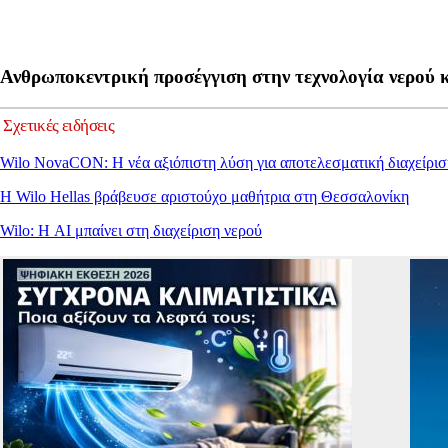
Ανθρωποκεντρική προσέγγιση στην τεχνολογία νερού κ
Σχετικές ειδήσεις
Wilo NovaCON: Η νέα αξιόπιστη λύση για αποτελεσματική διαχείρ
Η Wilo Hellas βράβευσε αριστούχο μαθήτρια στη Θεσσαλονίκη
Wilo: Η AI μπαίνει στη διαχείριση νερού