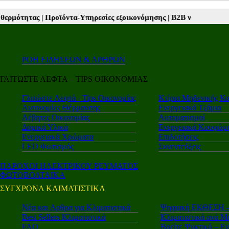
τα-Υπηρεσίες εξοικονόμησης |
Β2Β νέα |
Autotriti.gr |
Mototriti.gr |
E
ΡΟΗ ΕΙΔΗΣΕΩΝ & ΑΡΘΡΩΝ
ΓΛΙΤΩΣΤΕ ΛΕΦΤΑ – TIPS ΟΙΚΟΝΟΜΙΑΣ
Γλιτώστε Λεφτά - Tips Οικονομίας
Κτίρια Μηδενικής Κ
Αυτονομίες Θέρμανσης
Ενεργειακά Τζάμια
Λέβητες Οικονομίας
Αυτοματισμοί
Δομικά Υλικά
Ενεργειακά Κουφώμ
Ενεργειακά Χρώματα
Επιδοτήσεις
LED Φωτισμός
Συνεντεύξεις
ΠΑΡΟΧΟΙ ΗΛΕΚΤΡΙΚΟΥ ΡΕΥΜΑΤΟΣ
ΦΩΤΟΒΟΛΤΑΙΚΑ
ΣΥΓΧΡΟΝΑ ΚΛΙΜΑΤΙΣΤΙΚΑ
Νέα και Aρθρα για Κλιματιστικά
Ψηφιακή ΕΚΘΕΣΗ – 
Best Sellers Κλιματιστικά
Κλιματιστικά ανά Μ
FAQ
Βρείτε Ψυκτικό – Ε