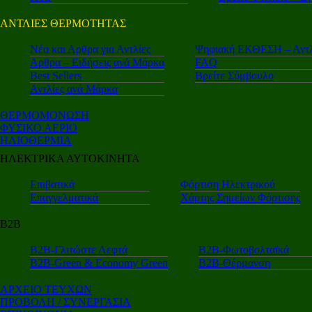
ΑΝΤΛΙΕΣ ΘΕΡΜΟΤΗΤΑΣ
Nέα και Αρθρα για Αντλίες
Ψηφιακή ΕΚΘΕΣΗ – Αντλ
Αρθρα – Ειδήσεις ανά Μάρκα
FAQ
Best Sellers
Βρείτε Σύμβουλο
Αντλίες ανά Μάρκα
ΘΕΡΜΟΜΟΝΩΣΗ
ΦΥΣΙΚΟ ΑΕΡΙΟ
ΗΛΙΟΘΕΡΜΙΑ
ΗΛΕΚΤΡΙΚΑ ΑΥΤΟΚΙΝΗΤΑ
Επιβατικά
Φόρτιση Ηλεκτρικού
Επαγγελματικά
Χάρτης Σημείων Φόρτισης
Β2Β
Β2Β-Γλιτώστε Λεφτά
Β2Β-Φωτοβολταϊκά
Β2Β-Green & Economy Green
Β2Β-Θέρμανση
ΑΡΧΕΙΟ ΤΕΥΧΩΝ
ΠΡΟΒΟΛΗ / ΣΥΝΕΡΓΑΣΙΑ