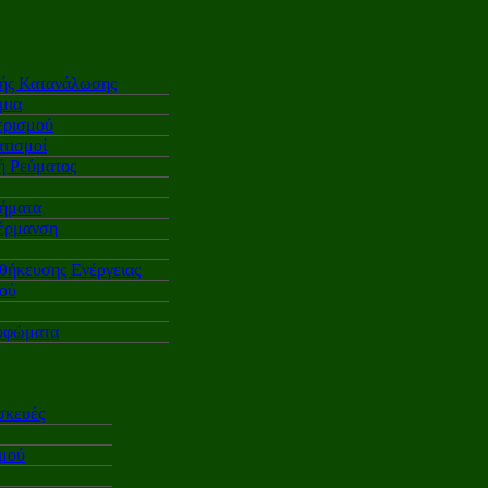
κής Κατανάλωσης
μια
ερισμού
τισμοί
 Ρεύματος
ήματα
έρμανση
θήκευσης Ενέργειας
ού
υφώματα
σκευές
σμού