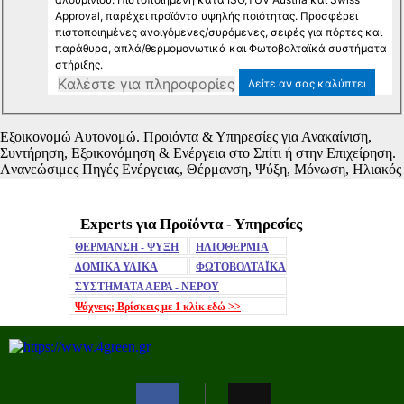
Experts για Προϊόντα - Υπηρεσίες
Mute
ΘΕΡΜΑΝΣΗ - ΨΥΞΗ
ΗΛΙΟΘΕΡΜΙΑ
ΔΟΜΙΚΑ ΥΛΙΚΑ
ΦΩΤΟΒΟΛΤΑΪΚΑ
ΣΥΣΤΗΜΑΤΑ ΑΕΡΑ - ΝΕΡΟΥ
Ψάχνεις; Βρίσκεις με 1 κλίκ
εδώ >>