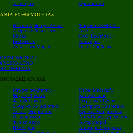
Απαντήσεις
Εγκαταστάτη
ΑΝΤΛΙΕΣ ΘΕΡΜΟΤΗΤΑΣ
Nέα και Αρθρα για Αντλίες
Ψηφιακή ΕΚΘΕΣΗ –
Αρθρα – Ειδήσεις ανά
Αντλίες
Μάρκα
FAQ: Ερωτήσεις –
Best Sellers
Απαντήσεις
Αντλίες ανά Μάρκα
Βρείτε Σύμβουλο
ΘΕΡΜΟΜΟΝΩΣΗ
ΦΥΣΙΚΟ ΑΕΡΙΟ
ΗΛΙΟΘΕΡΜΙΑ
ΠΡΟΤΑΣΕΙΣ ΑΓΟΡΑΣ
Μηχανή αναζήτησης –
Κτίρια Μηδενικής
Ψάχνεις-Βρίσκεις
Κατανάλωσης
Φωτοβολταϊκά
Ενεργειακά Τζάμια
Σύγχρονα Κλιματιστικά
Συστήματα Εξαερισμού
Αντλίες Θερμότητας
Εξυπνοι Αυτοματισμοί
Θερμομόνωση
Αυτο-Παραγωγή Ρεύματος
Φυσικό Αέριο
Αυτοματισμοί
Ηλιοθερμία
Αυτόνομα Συστήματα
Αυτονομίες Θέρμανσης
Ενδοδαπέδια Θέρμανση