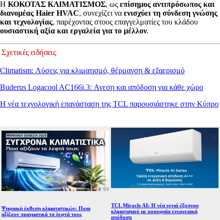
Η
ΚΟΚΟΤΑΣ ΚΛΙΜΑΤΙΣΜΟΣ
, ως
επίσημος αντιπρόσωπος και
διανομέας Haier HVAC
, συνεχίζει να
ενισχύει τη σύνδεση γνώσης
και τεχνολογίας
, παρέχοντας στους επαγγελματίες του κλάδου
ουσιαστική αξία και εργαλεία για το μέλλον
.
Σχετικές ειδήσεις
Climatism: Λύσεις για κλιματισμό, θέρμανση & εξαερισμό
Buderus Logacool AC166i.3: Ανεση και απόδοση για κάθε χώρο
Η νέα τεχνολογική επανάσταση της TCL παρουσιάστηκε στην Κύπρο
TCL Miracle AI: Η νέα γενιά έξυπνου
Ψηφιακή έκθεση κλιματιστικών: Ποια
κλιματισμού με κορυφαία ενεργειακή
αξίζουν πραγματικά τα λεφτά τους
απόδοση