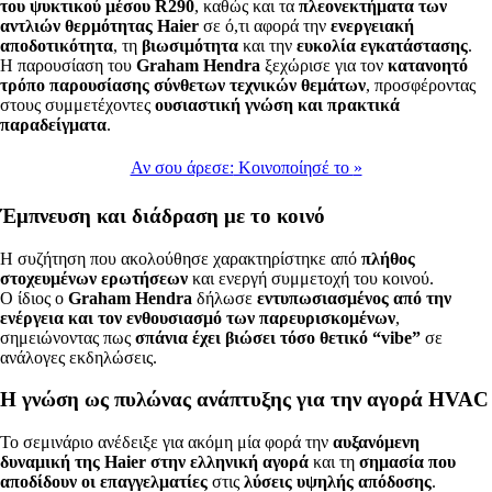
του ψυκτικού μέσου R290
, καθώς και τα
πλεονεκτήματα των
αντλιών θερμότητας Haier
σε ό,τι αφορά την
ενεργειακή
αποδοτικότητα
, τη
βιωσιμότητα
και την
ευκολία εγκατάστασης
.
Η παρουσίαση του
Graham Hendra
ξεχώρισε για τον
κατανοητό
τρόπο παρουσίασης σύνθετων τεχνικών θεμάτων
, προσφέροντας
στους συμμετέχοντες
ουσιαστική γνώση και πρακτικά
παραδείγματα
.
Αν σου άρεσε:
Κοινοποίησέ το
»
Έμπνευση και διάδραση με το κοινό
Η συζήτηση που ακολούθησε χαρακτηρίστηκε από
πλήθος
στοχευμένων ερωτήσεων
και ενεργή συμμετοχή του κοινού.
Ο ίδιος ο
Graham Hendra
δήλωσε
εντυπωσιασμένος από την
ενέργεια και τον ενθουσιασμό των παρευρισκομένων
,
σημειώνοντας πως
σπάνια έχει βιώσει τόσο θετικό “vibe”
σε
ανάλογες εκδηλώσεις.
Η γνώση ως πυλώνας ανάπτυξης για την αγορά HVAC
Το σεμινάριο ανέδειξε για ακόμη μία φορά την
αυξανόμενη
δυναμική της Haier στην ελληνική αγορά
και τη
σημασία που
αποδίδουν οι επαγγελματίες
στις
λύσεις υψηλής απόδοσης
.