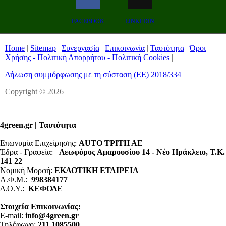
Remaining
-0:00
Fullscreen
FACEBOOK
LINKEDIN
Time
Home
|
Sitemap
|
Συνεργασία
|
Επικοινωνία
|
Ταυτότητα
|
Όροι
Χρήσης - Πολιτική Απορρήτου - Πολιτική Cookies
|
Δήλωση συμμόρφωσης με τη σύσταση (ΕΕ) 2018/334
Copyright © 2026
4green.gr | Ταυτότητα
Επωνυμία Επιχείρησης:
AUTO ΤΡΙΤΗ ΑΕ
Έδρα - Γραφεία:
Λεωφόρος Αμαρουσίου 14 - Νέο Ηράκλειο, Τ.Κ.
141 22
Νομική Μορφή:
ΕΚΔΟΤΙΚΗ ΕΤΑΙΡΕΙΑ
Α.Φ.Μ.:
998384177
Δ.Ο.Υ.:
ΚΕΦΟΔΕ
Στοιχεία Επικοινωνίας:
E-mail:
info@4green.gr
Τηλέφωνο:
211 1085500