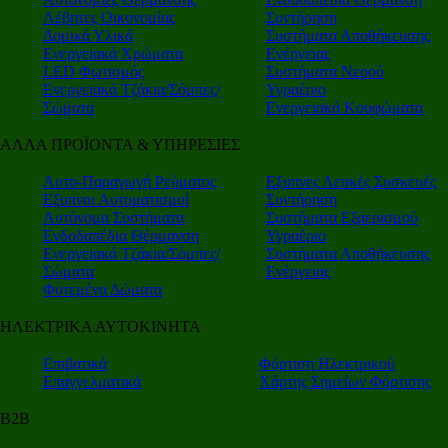
Λέβητες Οικονομίας
Συντήρηση
Δομικά Υλικά
Συστήματα Αποθήκευσης
Ενεργειακά Χρώματα
Ενέργειας
LED Φωτισμός
Συστήματα Νερού
Ενεργειακά Τζάκια/Σόμπες/
Υγραέριο
Σώματα
Ενεργειακά Κουφώματα
ΑΛΛΑ ΠΡΟΪΟΝΤΑ & ΥΠΗΡΕΣΙΕΣ
Αυτο-Παραγωγή Ρεύματος
Εξυπνες Λευκές Συσκευές
Εξυπνοι Αυτοματισμοί
Συντήρηση
Αυτόνομα Συστήματα
Συστήματα Εξαερισμού
Ενδοδαπέδια Θέρμανση
Υγραέριο
Ενεργειακά Τζάκια/Σόμπες/
Συστήματα Αποθήκευσης
Σώματα
Ενέργειας
Φυτεμένα Δώματα
ΗΛΕΚΤΡΙΚΑ ΑΥΤΟΚΙΝΗΤΑ
Επιβατικά
Φόρτιση Ηλεκτρικού
Επαγγελματικά
Χάρτης Σημείων Φόρτισης
Β2Β