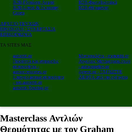
Β2Β-Γλιτώστε Λεφτά
Β2Β-Φωτοβολταϊκά
Β2Β-Green & Economy
Β2Β-Θέρμανση
Green
ΑΡΧΕΙΟ ΤΕΥΧΩΝ
ΠΡΟΒΟΛΗ / ΣΥΝΕΡΓΑΣΙΑ
ΕΠΙΚΟΙΝΩΝΙΑ
ΤΑ SITES ΜΑΣ
autotriti.gr
Μοτοσικλέτα - mototriti.gr
Προϊόντα και υπηρεσίες
Αγγελιες Μεταχειρισμένων
αυτοκινήτου -
- autoaggelies.gr
autoaccessories.gr
4green.gr - ΓΛΙΤΩΣΤΕ
Επαγγελματικά αυτοκίνητα
ΛΕΦΤΑ από την ενέργεια
- pro.autotriti.gr
autotriti-Touring.gr
Masterclass Αντλιών
Θερμότητας με τον Graham