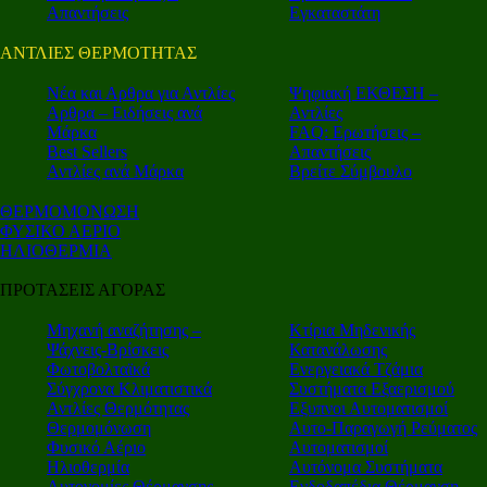
Απαντήσεις
Εγκαταστάτη
ΑΝΤΛΙΕΣ ΘΕΡΜΟΤΗΤΑΣ
Nέα και Αρθρα για Αντλίες
Ψηφιακή ΕΚΘΕΣΗ –
Αρθρα – Ειδήσεις ανά
Αντλίες
Μάρκα
FAQ: Ερωτήσεις –
Best Sellers
Απαντήσεις
Αντλίες ανά Μάρκα
Βρείτε Σύμβουλο
ΘΕΡΜΟΜΟΝΩΣΗ
ΦΥΣΙΚΟ ΑΕΡΙΟ
ΗΛΙΟΘΕΡΜΙΑ
ΠΡΟΤΑΣΕΙΣ ΑΓΟΡΑΣ
Μηχανή αναζήτησης –
Κτίρια Μηδενικής
Ψάχνεις-Βρίσκεις
Κατανάλωσης
Φωτοβολταϊκά
Ενεργειακά Τζάμια
Σύγχρονα Κλιματιστικά
Συστήματα Εξαερισμού
Αντλίες Θερμότητας
Εξυπνοι Αυτοματισμοί
Θερμομόνωση
Αυτο-Παραγωγή Ρεύματος
Φυσικό Αέριο
Αυτοματισμοί
Ηλιοθερμία
Αυτόνομα Συστήματα
Αυτονομίες Θέρμανσης
Ενδοδαπέδια Θέρμανση