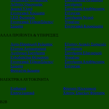
Λέβητες Οικονομίας
Συντήρηση
Δομικά Υλικά
Συστήματα Αποθήκευσης
Ενεργειακά Χρώματα
Ενέργειας
LED Φωτισμός
Συστήματα Νερού
Ενεργειακά Τζάκια/Σόμπες/
Υγραέριο
Σώματα
Ενεργειακά Κουφώματα
ΑΛΛΑ ΠΡΟΪΟΝΤΑ & ΥΠΗΡΕΣΙΕΣ
Αυτο-Παραγωγή Ρεύματος
Εξυπνες Λευκές Συσκευές
Εξυπνοι Αυτοματισμοί
Συντήρηση
Αυτόνομα Συστήματα
Συστήματα Εξαερισμού
Ενδοδαπέδια Θέρμανση
Υγραέριο
Ενεργειακά Τζάκια/Σόμπες/
Συστήματα Αποθήκευσης
Σώματα
Ενέργειας
Φυτεμένα Δώματα
ΗΛΕΚΤΡΙΚΑ ΑΥΤΟΚΙΝΗΤΑ
Επιβατικά
Φόρτιση Ηλεκτρικού
Επαγγελματικά
Χάρτης Σημείων Φόρτισης
Β2Β