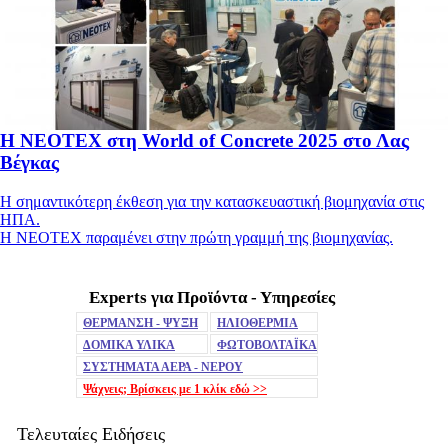
Η NEOTEX στη World of Concrete 2025 στο Λας
Βέγκας
Η σημαντικότερη έκθεση για την κατασκευαστική βιομηχανία στις
ΗΠΑ.
Η NEOTEX παραμένει στην πρώτη γραμμή της βιομηχανίας.
Experts για Προϊόντα - Υπηρεσίες
Mute
ΘΕΡΜΑΝΣΗ - ΨΥΞΗ
ΗΛΙΟΘΕΡΜΙΑ
ΔΟΜΙΚΑ ΥΛΙΚΑ
ΦΩΤΟΒΟΛΤΑΪΚΑ
ΣΥΣΤΗΜΑΤΑ ΑΕΡΑ - ΝΕΡΟΥ
Ψάχνεις; Βρίσκεις με 1 κλίκ
εδώ >>
Τελευταίες Ειδήσεις