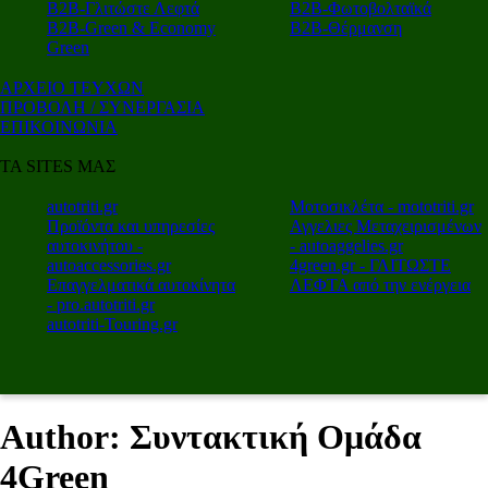
Β2Β-Γλιτώστε Λεφτά
Β2Β-Φωτοβολταϊκά
Β2Β-Green & Economy
Β2Β-Θέρμανση
Green
ΑΡΧΕΙΟ ΤΕΥΧΩΝ
ΠΡΟΒΟΛΗ / ΣΥΝΕΡΓΑΣΙΑ
ΕΠΙΚΟΙΝΩΝΙΑ
ΤΑ SITES ΜΑΣ
autotriti.gr
Μοτοσικλέτα - mototriti.gr
Προϊόντα και υπηρεσίες
Αγγελιες Μεταχειρισμένων
αυτοκινήτου -
- autoaggelies.gr
autoaccessories.gr
4green.gr - ΓΛΙΤΩΣΤΕ
Επαγγελματικά αυτοκίνητα
ΛΕΦΤΑ από την ενέργεια
- pro.autotriti.gr
autotriti-Touring.gr
Author: Συντακτική Ομάδα
4Green