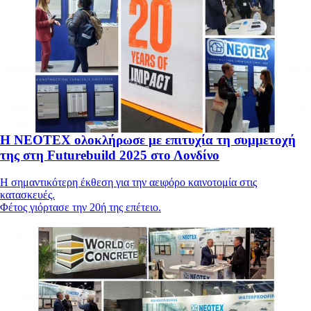
Η ΝΕΟΤΕΧ ολοκλήρωσε με επιτυχία τη συμμετοχή
της στη Futurebuild 2025 στο Λονδίνο
Η σημαντικότερη έκθεση για την αειφόρο καινοτομία στις
κατασκευές.
Φέτος γιόρτασε την 20ή της επέτειο.