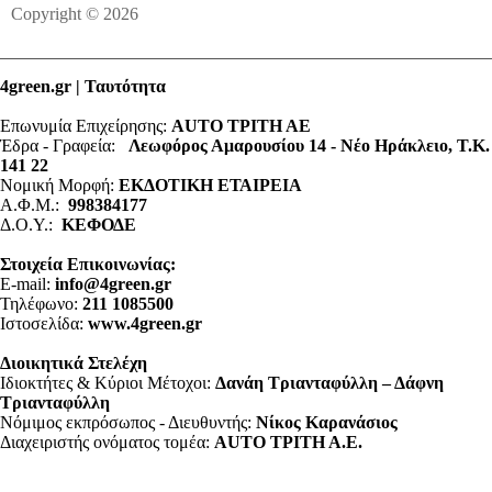
Copyright © 2026
4green.gr | Ταυτότητα
Επωνυμία Επιχείρησης:
AUTO ΤΡΙΤΗ ΑΕ
Έδρα - Γραφεία:
Λεωφόρος Αμαρουσίου 14 - Νέο Ηράκλειο, Τ.Κ.
141 22
Νομική Μορφή:
ΕΚΔΟΤΙΚΗ ΕΤΑΙΡΕΙΑ
Α.Φ.Μ.:
998384177
Δ.Ο.Υ.:
ΚΕΦΟΔΕ
Στοιχεία Επικοινωνίας:
E-mail:
info@4green.gr
Τηλέφωνο:
211 1085500
Ιστοσελίδα:
www.4green.gr
Διοικητικά Στελέχη
Ιδιοκτήτες & Κύριοι Μέτοχοι:
Δανάη Τριανταφύλλη – Δάφνη
Τριανταφύλλη
Νόμιμος εκπρόσωπος - Διευθυντής:
Νίκος Καρανάσιος
Διαχειριστής ονόματος τομέα:
ΑUTO ΤΡΙΤΗ Α.Ε.