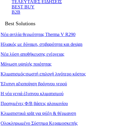
ΤΕΛΕΥΤΑΙΕΣ ΕΙΔΗΣΕΙΣ
BEST BUY
B2B
Best Solutions
Νέα αντλία θερμότητας Therma V R290
Ηλιακός με δύναμη, στιβαρότητα και design
Νέα λύση αποθήκευσης ενέργειας
Μόνωση υψηλής ποιότητας
Κλιματισμός:σωστή επιλογή λιγότερο κόστος
Έξυπνη αξιοποίηση βρόχινου νερού
Η νέα γενιά έξυπνου κλιματισμού
Προηγμένες Φ/Β βάσεις αλουμινίου
Κλιματιστικά split για ψύξη & θέρμανση
Ολοκληρωμένο Σύστημα Κεραμοσκεπής