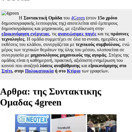
Η
Συντακτική Ομάδα
του
4Green
(στον
15ο χρόνο
δημοσιογραφικής λειτουργίας της) αποτελείται από έμπειρους
δημοσιογράφους και μηχανικούς, με εξειδίκευση στην
εξοικονόμηση ενέργειας
, τις
ανανεώσιμες πηγές
και τις
πράσινες
τεχνολογίες
. Η ομάδα συμμετέχει σε όλα τα events, ημερίδες και
εκθέσεις του κλάδου, συνεργάζεται με
τεχνικούς συμβούλους
, ενώ
μέρος των τεχνικών θεμάτων της ύλης του μέσου, υλοποιείται σε
συνεργασία με
μηχανολόγους μηχανικούς της αγοράς
. Στόχος της
ομάδας είναι η καθημερινή, πρακτική, αξιόπιστη ενημέρωση του
κοινού που αναζητά
λύσεις αναβάθμισης
και
εξοικονόμησης στο
Σπίτι
, στην
Πολυκατοικία
ή στο
Κτίριο
των γραφείων.
Aρθρα: της Συντακτικης
Ομαδας 4green