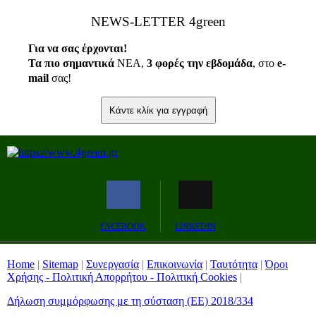
ΝEWS-LETTER 4green
Για να σας έρχονται!
Τα πιο σημαντικά
ΝΕΑ,
3 φορές την εβδομάδα
, στο
e
-
mail
σας!
Κάντε κλίκ για εγγραφή
FACEBOOK
LINKEDIN
Home
|
Sitemap
|
Συνεργασία
|
Επικοινωνία
|
Ταυτότητα
|
Όροι
Χρήσης - Πολιτική Απορρήτου - Πολιτική Cookies
|
Δήλωση συμμόρφωσης με τη σύσταση (ΕΕ) 2018/334